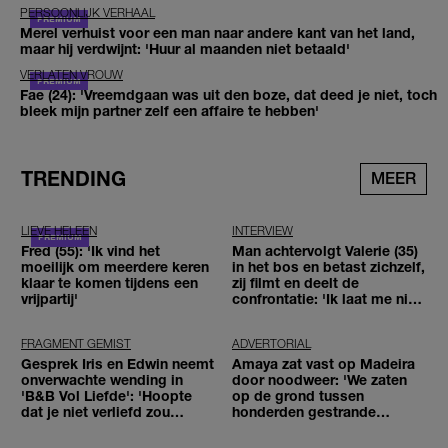
PERSOONLIJK VERHAAL
Merel verhuist voor een man naar andere kant van het land,
maar hij verdwijnt: 'Huur al maanden niet betaald'
VERLATEN VROUW
Fae (24): 'Vreemdgaan was uit den boze, dat deed je niet, toch
bleek mijn partner zelf een affaire te hebben'
TRENDING
MEER
LIEVE HELEEN
INTERVIEW
Fred (55): 'Ik vind het
Man achtervolgt Valerie (35)
moeilijk om meerdere keren
in het bos en betast zichzelf,
klaar te komen tijdens een
zij filmt en deelt de
vrijpartij'
confrontatie: 'Ik laat me niet
tegenhouden'
FRAGMENT GEMIST
ADVERTORIAL
Gesprek Iris en Edwin neemt
Amaya zat vast op Madeira
onverwachte wending in
door noodweer: 'We zaten
'B&B Vol Liefde': 'Hoopte
op de grond tussen
dat je niet verliefd zou
honderden gestrande
worden'
reizigers'