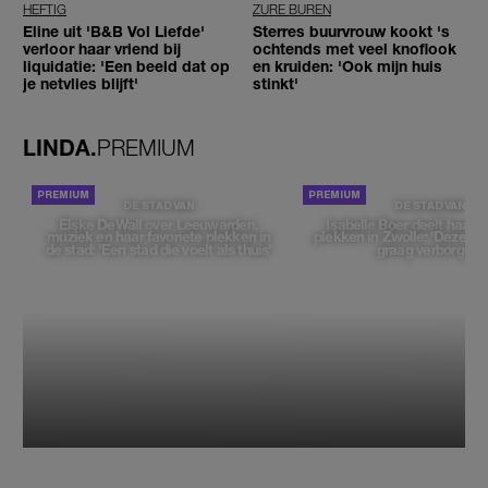
HEFTIG
ZURE BUREN
Eline uit 'B&B Vol Liefde'
Sterres buurvrouw kookt 's
verloor haar vriend bij
ochtends met veel knoflook
liquidatie: 'Een beeld dat op
en kruiden: 'Ook mijn huis
je netvlies blijft'
stinkt'
LINDA.
PREMIUM
DE STAD VAN
DE STAD VAN
Elske DeWall over Leeuwarden,
Isabelle Boer deelt haar f
muziek en haar favoriete plekken in
plekken in Zwolle: 'Deze pl
de stad: 'Een stad die voelt als thuis'
graag verborgen'