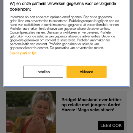
Wij en onze partners verwerken gegevens voor de volgende
huishoudelijke taken op zich nemen, gaan hun partner zien als
doeleinden:
afhankelijk kind.
Met alle gevolgen van dien. De ongelijkheid
Informatie op een apparaat opslaan en/of openen. Beperkte gegevens
neemt toe en de lust verdwijnt. Met een beetje mazzel blijft het
gebruiken om advertenties te selecteren. Publieksgroepen begrijpen aan de
hand van statistieken of combinaties van gegevens uit verschillende bronnen.
daarbij, want het kan ook meespelen als reden om een
Profielen aanmaken ten behoeve van gepersonaliseerde advertenties.
scheiding aan te vragen.
Contentprestaties meten. Diensten ontwikkelen en verbeteren. Profielen
gebruiken voor de selectie van gepersonaliseerde advertenties. Beperkte
gegevens gebruiken om content te selecteren. Profielen aanmaken ter
personalisatie van content. Profielen gebruiken ter selectie van
Het is de eerste keer dat dit fenomeen op deze manier is
gepersonaliseerde content. De prestaties van advertenties meten.
onderzocht. Emily Harris, één van de onderzoekers, vertelt
Derde partijen lijst
aan
VICE
dat een laag seksueel verlangen eerder vooral in
verband werd gebracht met hormonen, stress, ruzies en
Instellen
Akkoord
ontevredenheid. “Wat deze aannames missen, is de bredere
context van
genderongelijkheid
.”
Bridget Maasland over kritiek
op relatie met jongere André
Hazes: 'Mega seksistisch'
LEES OOK