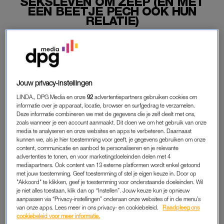
SEKSLEVEN OM ZEEP (EN MET
EEN BEETJE PECH OOK HUN
RELATIE)
27-12-2022
|
ANNA NEELTJE DE BOER
Mannen die nog geen ei kunnen bakken zorgen bij hun
partner vaak voor de nodige stress. Ook het seksleven
van stellen waarbij zo’n man betrokken is, lijdt hier vaak
Jouw privacy-instellingen
onder.
LINDA., DPG Media en onze
92
advertentiepartners gebruiken cookies om
informatie over je apparaat, locatie, browser en surfgedrag te verzamelen.
Daar kwamen onderzoekers van universiteiten in Canada en
Deze informatie combineren we met de gegevens die je zelf deelt met ons,
zoals wanneer je een account aanmaakt. Dit doen we om het gebruik van onze
Australië achter. Hun bevindingen publiceerden ze in het
media te analyseren en onze websites en apps te verbeteren. Daarnaast
tijdschrift
Archives of Sexual Behaviour
.
kunnen we, als je hier toestemming voor geeft, je gegevens gebruiken om onze
content, communicatie en aanbod te personaliseren en je relevante
advertenties te tonen, en voor marketingdoeleinden delen met 4
mediapartners. Ook content van 13 externe platformen wordt enkel getoond
ONBEHOLPEN MANNEN
met jouw toestemming. Geef toestemming of stel je eigen keuze in. Door op
"Akkoord" te klikken, geef je toestemming voor onderstaande doeleinden. Wil
Onbeholpen mannen die geen poot uitsteken,
geven hun
je niet alles toestaan, klik dan op “Instellen”. Jouw keuze kun je opnieuw
geliefde het gevoel dat ze nog opgevoed moeten worden. In
aanpassen via “Privacy-instellingen” onderaan onze websites of in de menu’s
relaties waarin dit het geval is, neemt de vrouw vaak de
van onze apps. Lees meer in ons privacy- en cookiebeleid.
Raadpleeg ons
cookiebeleid voor meer informatie.
leiding, ontdekten de onderzoekers. Veel vrouwen die meer