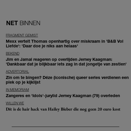
NET
BINNEN
FRAGMENT GEMIST
Mexx vertelt Thomas openhartig over miskraam in 'B&B Vol
Liefde': 'Daar doe je niks aan helaas'
BEKEND
Jim en Jamai reageren op overlijden Jerney Kaagman:
'Dankbaar dat je blijkbaar iets zag in dat jongetje van zestien'
ADVERTORIAL
Zin om te bingen? Déze (iconische) queer series verdienen een
plek op je kijklijst
IN MEMORIAM
Zangeres en 'Idols'-jurylid Jerney Kaagman (79) overleden
WILLEN WE
Dít is de hair hack van Hailey Bieber die nog geen 20 euro kost