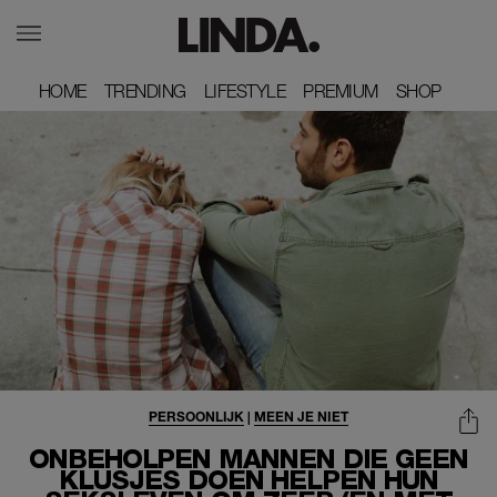
HOME
HOME
TRENDING
TRENDING
LIFESTYLE
LIFESTYLE
PREMIUM
PREMIUM
SHOP
SHOP
PERSOONLIJK
|
MEEN JE NIET
ONBEHOLPEN MANNEN DIE GEEN
KLUSJES DOEN HELPEN HUN