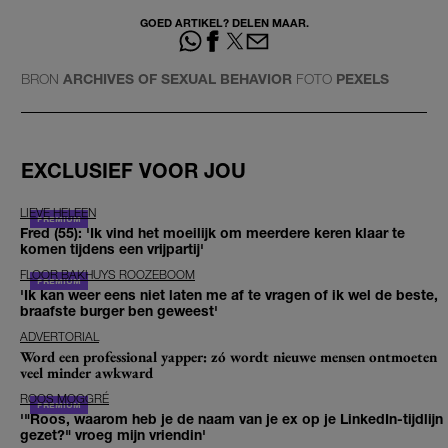
GOED ARTIKEL? DELEN MAAR.
BRON
ARCHIVES OF SEXUAL BEHAVIOR
FOTO
PEXELS
EXCLUSIEF VOOR JOU
LIEVE HELEEN
Fred (55): 'Ik vind het moeilijk om meerdere keren klaar te
komen tijdens een vrijpartij'
FLOOR BAKHUYS ROOZEBOOM
'Ik kan weer eens niet laten me af te vragen of ik wel de beste,
braafste burger ben geweest'
ADVERTORIAL
Word een professional yapper: zó wordt nieuwe mensen ontmoeten
veel minder awkward
ROOS MOGGRÉ
'"Roos, waarom heb je de naam van je ex op je LinkedIn-tijdlijn
gezet?" vroeg mijn vriendin'