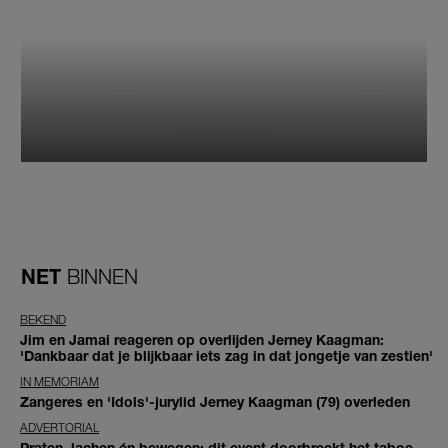
NET
BINNEN
BEKEND
Jim en Jamai reageren op overlijden Jerney Kaagman:
'Dankbaar dat je blijkbaar iets zag in dat jongetje van zestien'
IN MEMORIAM
Zangeres en 'Idols'-jurylid Jerney Kaagman (79) overleden
ADVERTORIAL
Praten, lachen én bewegen: dit event doorbreekt het taboe