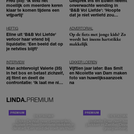
Fred (55): 'Ik vind het
Gesprek Iris en Edwin neemt
moeilijk om meerdere keren
onverwachte wending in
klaar te komen tijdens een
'B&B Vol Liefde': 'Hoopte
vrijpartij'
dat je niet verliefd zou
worden'
HEFTIG
ADVERTORIAL
Op de fiets met jonge kids? Zo
Eline uit 'B&B Vol Liefde'
wordt het ineens hartstikke
verloor haar vriend bij
makkelijk
liquidatie: 'Een beeld dat op
je netvlies blijft'
INTERVIEW
LEKKER LOEREN
Man achtervolgt Valerie (35)
Vijftien jaar later: Bas Smit
in het bos en betast zichzelf,
en Nicolette van Dam maken
zij filmt en deelt de
foto van huwelijksaanzoek
confrontatie: 'Ik laat me niet
na
tegenhouden'
LINDA.
PREMIUM
DE STAD VAN
DE STAD VAN
Elske DeWall over Leeuwarden,
Isabelle Boer deelt haar f
muziek en haar favoriete plekken in
plekken in Zwolle: 'Deze pl
de stad: 'Een stad die voelt als thuis'
graag verborgen'