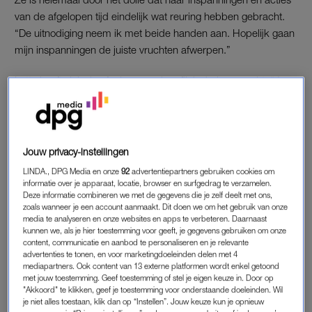
van de afgelopen tijd eindelijk wat reuring hebben gebracht.
“De uitnodiging neem ik met beide handen aan. Hopelijk gaan
mijn inspanningen de juiste vruchten afwerpen.”
Lotte heeft zich de afgelopen weken flink druk gemaakt. “Ja,
ik ben redelijk ongeduldig aangelegd en heb heel wat mensen
in Den Haag gemaild, media aandacht gezocht en ben mijn
petitie gestart. Binnen drie weken had ik al meer dan 40.000
handtekeningen opgehaald. Daar had ik wel op gehoopt, maar
Jouw privacy-instellingen
ik had het niet gedacht”, klinkt het trots.
LINDA., DPG Media en onze
92
advertentiepartners gebruiken cookies om
informatie over je apparaat, locatie, browser en surfgedrag te verzamelen.
Deze informatie combineren we met de gegevens die je zelf deelt met ons,
MISSIE
zoals wanneer je een account aanmaakt. Dit doen we om het gebruik van onze
media te analyseren en onze websites en apps te verbeteren. Daarnaast
Alle belangstelling laat zien dat heel wat mensen achter de
kunnen we, als je hier toestemming voor geeft, je gegevens gebruiken om onze
content, communicatie en aanbod te personaliseren en je relevante
missie van Lotte staan. Want zij is zeker niet de enige patiënt
advertenties te tonen, en voor marketingdoeleinden delen met 4
met uitgezaaide borstkanker die baat kan hebben bij het
mediapartners. Ook content van 13 externe platformen wordt enkel getoond
medicijn Enhertu. “Veel vrouwen -en sommige mannen- zitten
met jouw toestemming. Geef toestemming of stel je eigen keuze in. Door op
"Akkoord" te klikken, geef je toestemming voor onderstaande doeleinden. Wil
in hetzelfde schuitje. Ik heb contact gehad met de
je niet alles toestaan, klik dan op “Instellen”. Jouw keuze kun je opnieuw