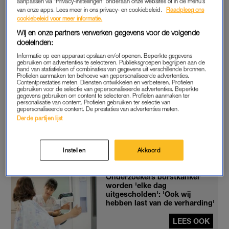
borstkankervereniging Nederland en naar schatting komen
aanpassen via “Privacy-instellingen” onderaan onze websites of in de menu’s
van onze apps. Lees meer in ons privacy- en cookiebeleid.
Raadpleeg ons
2600 Nederlanders in aanmerking voor Enhertu. Ook alle
cookiebeleid voor meer informatie.
mensen om die groep patiënten heen worden geraakt als het
Wij en onze partners verwerken gegevens voor de volgende
medicijn niet beschikbaar komt. Het gaat dus echt om heel
doeleinden:
veel mensen.”
Informatie op een apparaat opslaan en/of openen. Beperkte gegevens
gebruiken om advertenties te selecteren. Publieksgroepen begrijpen aan de
hand van statistieken of combinaties van gegevens uit verschillende bronnen.
De inzet van Lotte is dat het medicijn Enhertu vanuit het
Profielen aanmaken ten behoeve van gepersonaliseerde advertenties.
Contentprestaties meten. Diensten ontwikkelen en verbeteren. Profielen
basispakket wordt vergoed. Het geneesmiddel wacht nog op
gebruiken voor de selectie van gepersonaliseerde advertenties. Beperkte
financiële goedkeuring en zolang dat niet is geregeld, mag het
gegevens gebruiken om content te selecteren. Profielen aanmaken ter
personalisatie van content. Profielen gebruiken ter selectie van
in Nederland niet worden voorgeschreven. Het is dus wachten
gepersonaliseerde content. De prestaties van advertenties meten.
Derde partijen lijst
op die goedkeuring, maar dat duurt Lotte allemaal te lang. De
klok tikt immers door en wie weet hoe snel de kankercellen
ondertussen blijven doorgroeien?
Instellen
Akkoord
Onderzoekers borstkanker
worden 'elke dag
uitgescholden': 'Ook wij
hebben last van de verharding'
LEES OOK