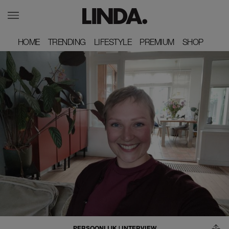
HOME
HOME
TRENDING
TRENDING
LIFESTYLE
LIFESTYLE
PREMIUM
PREMIUM
SHOP
SHOP
PERSOONLIJK
|
INTERVIEW