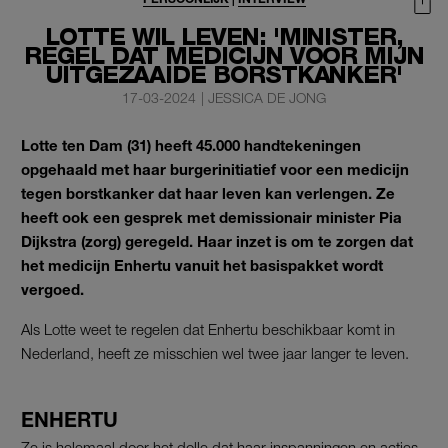
LOTTE WIL LEVEN: 'MINISTER,
REGEL DAT MEDICIJN VOOR MIJN
UITGEZAAIDE BORSTKANKER'
17-03-2024
|
JESSICA DE JONG
Lotte ten Dam (31) heeft 45.000 handtekeningen
opgehaald met haar burgerinitiatief voor een medicijn
tegen borstkanker dat haar leven kan verlengen. Ze
heeft ook een gesprek met demissionair minister Pia
Dijkstra (zorg) geregeld. Haar inzet is om te zorgen dat
het medicijn Enhertu vanuit het basispakket wordt
vergoed.
Als Lotte weet te regelen dat Enhertu beschikbaar komt in
Nederland, heeft ze misschien wel twee jaar langer te leven.
ENHERTU
Ze is helemaal door het dolle dat haar inspanningen en acties