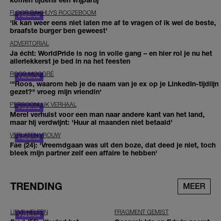
FLOOR BAKHUYS ROOZEBOOM
'Ik kan weer eens niet laten me af te vragen of ik wel de beste,
braafste burger ben geweest'
ADVERTORIAL
Ja écht: WorldPride is nog in volle gang – en hier rol je nu het
allerlekkerst je bed in na het feesten
ROOS MOGGRÉ
'"Roos, waarom heb je de naam van je ex op je LinkedIn-tijdlijn
gezet?" vroeg mijn vriendin'
PERSOONLIJK VERHAAL
Merel verhuist voor een man naar andere kant van het land,
maar hij verdwijnt: 'Huur al maanden niet betaald'
VERLATEN VROUW
Fae (24): 'Vreemdgaan was uit den boze, dat deed je niet, toch
bleek mijn partner zelf een affaire te hebben'
TRENDING
MEER
LIEVE HELEEN
FRAGMENT GEMIST