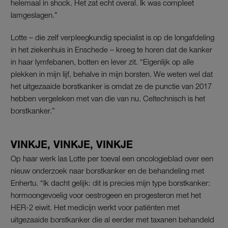
helemaal in shock. Het zat echt overal. Ik was compleet
lamgeslagen.”
Lotte – die zelf verpleegkundig specialist is op de longafdeling
in het ziekenhuis in Enschede – kreeg te horen dat de kanker
in haar lymfebanen, botten en lever zit. “Eigenlijk op alle
plekken in mijn lijf, behalve in mijn borsten. We weten wel dat
het uitgezaaide borstkanker is omdat ze de punctie van 2017
hebben vergeleken met van die van nu. Celtechnisch is het
borstkanker.”
VINKJE, VINKJE, VINKJE
Op haar werk las Lotte per toeval een oncologieblad over een
nieuw onderzoek naar borstkanker en de behandeling met
Enhertu. “Ik dacht gelijk: dit is precies mijn type borstkanker:
hormoongevoelig voor oestrogeen en progesteron met het
HER-2 eiwit. Het medicijn werkt voor patiënten met
uitgezaaide borstkanker die al eerder met taxanen behandeld