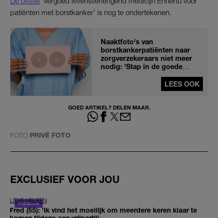
De petitie
‘vergoed levensverlengend medicijn Enhertu voor
patiënten met borstkanker’ is nog te ondertekenen.
Naaktfoto's van
borstkankerpatiënten naar
zorgverzekeraars niet meer
nodig: 'Stap in de goede
richting'
LEES OOK
GOED ARTIKEL? DELEN MAAR.
FOTO
PRIVÉ FOTO
EXCLUSIEF VOOR JOU
LIEVE HELEEN
Fred (55): 'Ik vind het moeilijk om meerdere keren klaar te
komen tijdens een vrijpartij'