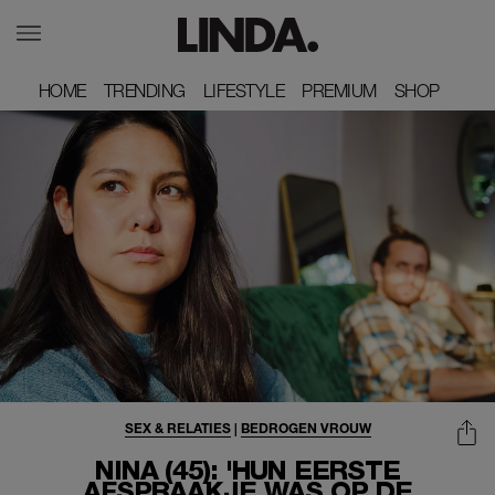
HOME
HOME
TRENDING
TRENDING
LIFESTYLE
LIFESTYLE
PREMIUM
PREMIUM
SHOP
SHOP
SEX & RELATIES
|
BEDROGEN VROUW
NINA (45): 'HUN EERSTE
AFSPRAAKJE WAS OP DE