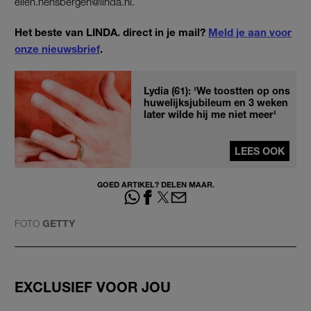
ellen.hensbergen@linda.nl.
Het beste van LINDA. direct in je mail?
Meld je aan voor
onze nieuwsbrief
.
Lydia (61): 'We toostten op ons
huwelijksjubileum en 3 weken
later wilde hij me niet meer'
LEES OOK
GOED ARTIKEL? DELEN MAAR.
FOTO
GETTY
EXCLUSIEF VOOR JOU