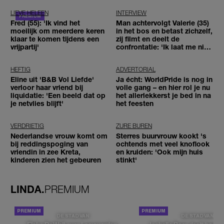
LIEVE HELEEN
INTERVIEW
Fred (55): 'Ik vind het
Man achtervolgt Valerie (35)
moeilijk om meerdere keren
in het bos en betast zichzelf,
klaar te komen tijdens een
zij filmt en deelt de
vrijpartij'
confrontatie: 'Ik laat me niet
tegenhouden'
HEFTIG
ADVERTORIAL
Eline uit 'B&B Vol Liefde'
Ja écht: WorldPride is nog in
verloor haar vriend bij
volle gang – en hier rol je nu
liquidatie: 'Een beeld dat op
het allerlekkerst je bed in na
je netvlies blijft'
het feesten
VERDRIETIG
ZURE BUREN
Nederlandse vrouw komt om
Sterres buurvrouw kookt 's
bij reddingspoging van
ochtends met veel knoflook
vriendin in zee Kreta,
en kruiden: 'Ook mijn huis
kinderen zien het gebeuren
stinkt'
LINDA.
PREMIUM
DE STAD VAN
DE STAD VAN