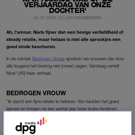
VERJAARDAG VAN ONZE
DOCHTER'
05-07-2025
|
ELLEN HENSBERGEN
Ah, l’amour. Niets fijner dan een hevige verliefdheid of
steady relatie, maar helaas is niet alle sprookjes een
goed einde beschoren.
In de rubriek
Bedrogen Vrouw
spreken we vrouwen die door
alle leugens het bedrog niet (meer) zagen. Vandaag vertelt
Nina* (45) haar verhaal.
BEDROGEN VROUW
“Ik dacht een fijne relatie te hebben. We hadden het goed
samen en kregen na een aantal jaar twee leuke kinderen.
Iedereen was gezond, lieve vrienden om ons heen… Natuurlijk
waren er weleens dingetjes, maar daar konden Paul en ik altijd
goed over praten. Toch voelde ik een paar jaar geleden dat het