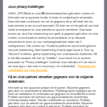
met mij persoonlijk niet zo lekker ging. Ik sliep slecht, had
Jouw privacy-instellingen
soms hartkloppingen, weinig zin om dingen te ondernemen…
het leek op overspannen zijn. Ik dacht toen dat het kwam door
LINDA., DPG Media en onze
92
advertentiepartners gebruiken cookies om
informatie over je apparaat, locatie, browser en surfgedrag te verzamelen.
problemen op mijn werk, maar eigenlijk voelde ik onbewust
Deze informatie combineren we met de gegevens die je zelf deelt met ons,
van alles aan en stopte het weg.
zoals wanneer je een account aanmaakt. Dit doen we om het gebruik van onze
media te analyseren en onze websites en apps te verbeteren. Daarnaast
kunnen we, als je hier toestemming voor geeft, je gegevens gebruiken om onze
Dat ging een paar maanden zo door, tot ik heel stom struikelde
content, communicatie en aanbod te personaliseren en je relevante
en mijn voet brak. Omdat ik tijdelijk niet kon werken, moest ik
advertenties te tonen, en voor marketingdoeleinden delen met 4
mediapartners. Ook content van 13 externe platformen wordt enkel getoond
eigenlijk wel meer met mezelf aan de slag. Daardoor kwam
met jouw toestemming. Geef toestemming of stel je eigen keuze in. Door op
naar boven dat ik wat vertrouwensissues had, dat ik Paul
"Akkoord" te klikken, geef je toestemming voor onderstaande doeleinden. Wil
bijvoorbeeld niet helemaal geloofde als hij naderhand vertelde
je niet alles toestaan, klik dan op “Instellen”. Jouw keuze kun je opnieuw
aanpassen via “Privacy-instellingen” onderaan onze websites of in de menu’s
over een avondje stappen. Toen ik dat na wat overpeinzingen
van onze apps. Lees meer in ons privacy- en cookiebeleid.
Raadpleeg ons
met hem deelde, biechtte hij eigenlijk meteen op dat er iets
cookiebeleid voor meer informatie.
speelde.”
Wij en onze partners verwerken gegevens voor de volgende
doeleinden:
Informatie op een apparaat opslaan en/of openen. Beperkte gegevens
Bedrogen vrouw Lianne (37):
gebruiken om advertenties te selecteren. Publieksgroepen begrijpen aan de
'Zij krijgt de leuke John en ik
hand van statistieken of combinaties van gegevens uit verschillende bronnen.
Profielen aanmaken ten behoeve van gepersonaliseerde advertenties.
de depressieve versie? Dácht
Contentprestaties meten. Diensten ontwikkelen en verbeteren. Profielen
het niet'
gebruiken voor de selectie van gepersonaliseerde advertenties. Beperkte
gegevens gebruiken om content te selecteren. Profielen aanmaken ter