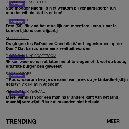
LEKKER SAMENGESTELD
Stiefmoeder Naomi is niet welkom bij verjaardagen: 'Hun
moeder wil niet dat ik er ben'
LIEVE HELEEN
Fred (55): 'Ik vind het moeilijk om meerdere keren klaar te
komen tijdens een vrijpartij'
ADVERTORIAL
Draglegendes RuPaul en Conchita Wurst tegenkomen op de
Dam? Dat kan zomaar eens realiteit worden
FLOOR BAKHUYS ROOZEBOOM
'Ik kan weer eens niet laten me af te vragen of ik wel de beste,
braafste burger ben geweest'
ROOS MOGGRÉ
'"Roos, waarom heb je de naam van je ex op je LinkedIn-tijdlijn
gezet?" vroeg mijn vriendin'
PERSOONLIJK VERHAAL
Merel verhuist voor een man naar andere kant van het land,
maar hij verdwijnt: 'Huur al maanden niet betaald'
TRENDING
MEER