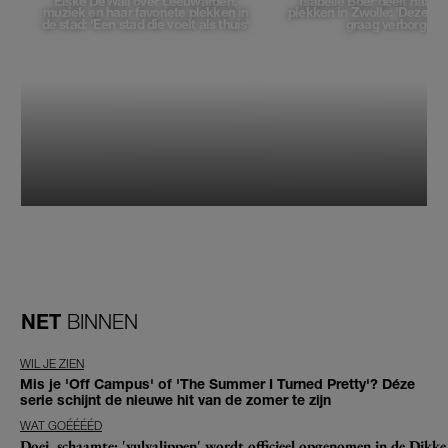
Elske DeWall over Leeuwarden,
Isabelle Boer deelt haar f
muziek en haar favoriete plekken in
plekken in Zwolle: 'Deze pl
de stad: 'Een stad die voelt als thuis'
graag verborgen'
NET
BINNEN
WIL JE ZIEN
Mis je 'Off Campus' of 'The Summer I Turned Pretty'? Déze
serie schijnt de nieuwe hit van de zomer te zijn
WAT GOÉÉÉÉD
Doei, schaamte: 'vulvalippen' wordt officieel opgenomen in de Dikke