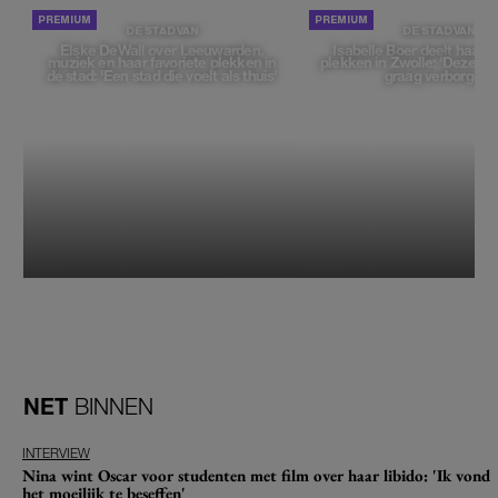
DE STAD VAN
DE STAD VAN
Elske DeWall over Leeuwarden,
Isabelle Boer deelt haar f
muziek en haar favoriete plekken in
plekken in Zwolle: 'Deze pl
de stad: 'Een stad die voelt als thuis'
graag verborgen'
NET
BINNEN
INTERVIEW
Nina wint Oscar voor studenten met film over haar libido: 'Ik vond
het moeilijk te beseffen'