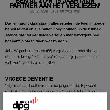
BEN AL ZO'N 15 JAAR MIJN
PARTNER AAN HET VERLIEZEN'
08-10-2025
|
JUJUBE ZEGUERS
Dag en nacht klaarstaan, alles regelen, de boel in goede
banen leiden en alle ballen hoog houden. In de rubriek
Met de mantel der liefde
vertellen mantelzorgers hoe
het écht is om te doen wat ze doen.
Jellie Wilgenburg-Leijstra (56) zorgt voor haar man die jong
dementie kreeg. “Ik ben al zo’n 15 jaar mijn partner aan het
verliezen”, vertelt ze aan LINDA.
VROEGE DEMENTIE
“Mijn man Jan heeft dementie op jonge leeftijd. Hij woont
sinds zijn 51e niet meer bij ons thuis”, vertelt Jellie. Zij en Jan
hebben twee dochters: Ymke (22) en Janne (19), die pas 11
en 14 jaar oud zijn wanneer hun vader in een verpleeghuis
terechtkomt. “Achteraf realiseerden we dat hij al vanaf 2010