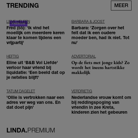
TRENDING
MEER
LIEVE HELEEN
BARBARA & JOOST
Fred (55): 'Ik vind het
Barbara: 'Zorgen over het
moeilijk om meerdere keren
feit dat ik een oudere
klaar te komen tijdens een
moeder ben, had ik niet. Tot
vrijpartij'
nu'
HEFTIG
ADVERTORIAL
Op de fiets met jonge kids? Zo
Eline uit 'B&B Vol Liefde'
wordt het ineens hartstikke
verloor haar vriend bij
makkelijk
liquidatie: 'Een beeld dat op
je netvlies blijft'
TATUM DAGELET
VERDRIETIG
'Ollie is vertrokken naar een
Nederlandse vrouw komt om
adres ver weg van ons. En
bij reddingspoging van
dat doet pijn’
vriendin in zee Kreta,
kinderen zien het gebeuren
LINDA.
PREMIUM