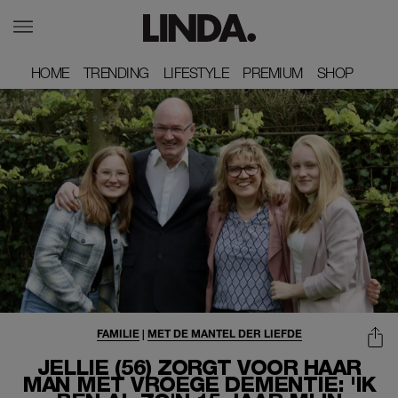
HOME
HOME
TRENDING
TRENDING
LIFESTYLE
LIFESTYLE
PREMIUM
PREMIUM
SHOP
SHOP
FAMILIE
|
MET DE MANTEL DER LIEFDE
JELLIE (56) ZORGT VOOR HAAR
MAN MET VROEGE DEMENTIE: 'IK