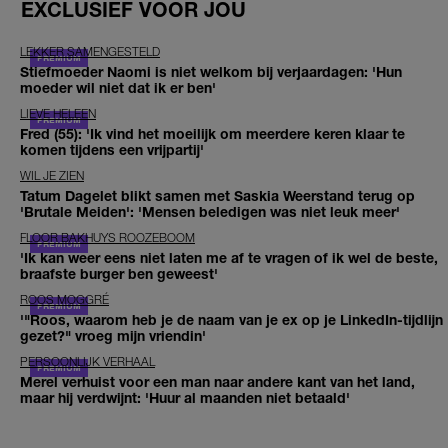
EXCLUSIEF VOOR JOU
LEKKER SAMENGESTELD
Stiefmoeder Naomi is niet welkom bij verjaardagen: 'Hun
moeder wil niet dat ik er ben'
LIEVE HELEEN
Fred (55): 'Ik vind het moeilijk om meerdere keren klaar te
komen tijdens een vrijpartij'
WIL JE ZIEN
Tatum Dagelet blikt samen met Saskia Weerstand terug op
'Brutale Meiden': 'Mensen beledigen was niet leuk meer'
FLOOR BAKHUYS ROOZEBOOM
'Ik kan weer eens niet laten me af te vragen of ik wel de beste,
braafste burger ben geweest'
ROOS MOGGRÉ
'"Roos, waarom heb je de naam van je ex op je LinkedIn-tijdlijn
gezet?" vroeg mijn vriendin'
PERSOONLIJK VERHAAL
Merel verhuist voor een man naar andere kant van het land,
maar hij verdwijnt: 'Huur al maanden niet betaald'