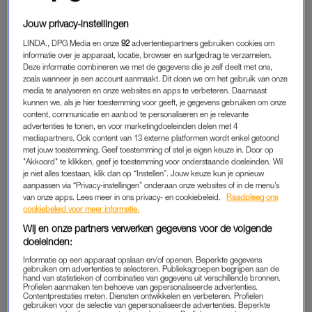
de eerste tekenen vertoonde van dementie op jonge leeftijd.”
Jouw privacy-instellingen
In augustus 2016 heeft Jan een ‘omslagdag’ en raakt hij van
LINDA., DPG Media en onze
92
advertentiepartners gebruiken cookies om
informatie over je apparaat, locatie, browser en surfgedrag te verzamelen.
de een op de andere dag in de war. “Hij werd acuut
Deze informatie combineren we met de gegevens die je zelf deelt met ons,
opgenomen in het ziekenhuis en al snel moest hij naar
zoals wanneer je een account aanmaakt. Dit doen we om het gebruik van onze
media te analyseren en onze websites en apps te verbeteren. Daarnaast
psychiatrie. We belandden in een traject om erachter te
kunnen we, als je hier toestemming voor geeft, je gegevens gebruiken om onze
komen wat er aan de hand was. Pas in 2019 werd de
content, communicatie en aanbod te personaliseren en je relevante
advertenties te tonen, en voor marketingdoeleinden delen met 4
diagnose
frontale temporale dementie
vastgesteld. We weten
mediapartners. Ook content van 13 externe platformen wordt enkel getoond
dat het progressief is en dat hij dus steeds zieker wordt.”
met jouw toestemming. Geef toestemming of stel je eigen keuze in. Door op
"Akkoord" te klikken, geef je toestemming voor onderstaande doeleinden. Wil
je niet alles toestaan, klik dan op “Instellen”. Jouw keuze kun je opnieuw
aanpassen via “Privacy-instellingen” onderaan onze websites of in de menu’s
Purser Christel is
van onze apps. Lees meer in ons privacy- en cookiebeleid.
Raadpleeg ons
mantelzorger voor dochter (23)
cookiebeleid voor meer informatie.
en moeder (84): 'Iedereen moet
door kunnen als ik weg ben'
Wij en onze partners verwerken gegevens voor de volgende
doeleinden:
LEES OOK
Informatie op een apparaat opslaan en/of openen. Beperkte gegevens
gebruiken om advertenties te selecteren. Publieksgroepen begrijpen aan de
hand van statistieken of combinaties van gegevens uit verschillende bronnen.
Profielen aanmaken ten behoeve van gepersonaliseerde advertenties.
Contentprestaties meten. Diensten ontwikkelen en verbeteren. Profielen
LEVEND VERLIES
gebruiken voor de selectie van gepersonaliseerde advertenties. Beperkte