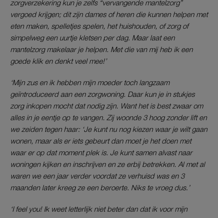
zorgverzekering kun je zelfs “vervangende mantelzorg”
vergoed krijgen; dit zijn dames of heren die kunnen helpen met
eten maken, spelletjes spelen, het huishouden, of zorg of
simpelweg een uurtje kletsen per dag. Maar laat een
mantelzorg makelaar je helpen. Met die van mij heb ik een
goede klik en denkt veel mee!’
‘Mijn zus en ik hebben mijn moeder toch langzaam
geïntroduceerd aan een zorgwoning. Daar kun je in stukjes
zorg inkopen mocht dat nodig zijn. Want het is best zwaar om
alles in je eentje op te vangen. Zij woonde 3 hoog zonder lift en
we zeiden tegen haar: ‘Je kunt nu nog kiezen waar je wilt gaan
wonen, maar als er iets gebeurt dan moet je het doen met
waar er op dat moment plek is. Je kunt samen alvast naar
woningen kijken en inschrijven en ze erbij betrekken. Al met al
waren we een jaar verder voordat ze verhuisd was en 3
maanden later kreeg ze een beroerte. Niks te vroeg dus.’
‘I feel you! Ik weet letterlijk niet beter dan dat ik voor mijn