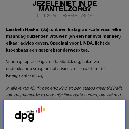
JEZELF NIET IN DE
MANTELZORG?
10-11-2025
|
LIESBETH RASKER
Liesbeth Rasker (35) runt een Instagram-café waar elke
maandag duizenden vrouwen (en een handvol mannen)
elkaar advies geven. Speciaal voor LINDA. licht de
kroegbaas een gespreksonderwerp toe.
Vandaag, op de Dag van de Mantelzorg, halen we
onderstaande vraag én het advies van Liesbeth in de
Kroegpraat omhoog.
In aflevering 43: ‘Ik ben enig kind en ben steeds meer tijd kwijt
aan de (mantel-)zorg voor mijn lieve oude ouders, die wel nog
zelfstandig wonen. Hoe gaan anderen hiermee om?’
Mijn vader is naar eigen zeggen nog altijd ‘een jonge god’,
maar feit blijft dat hij wel degelijk al 78 is. Van geest nog
hartstikke kwiek, maar van lijf toch wel een beetje minder. Hij