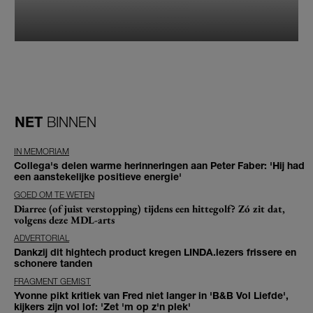
NET
BINNEN
IN MEMORIAM
Collega's delen warme herinneringen aan Peter Faber: 'Hij had
een aanstekelijke positieve energie'
GOED OM TE WETEN
Diarree (of juist verstopping) tijdens een hittegolf? Zó zit dat,
volgens deze MDL-arts
ADVERTORIAL
Dankzij dit hightech product kregen LINDA.lezers frissere en
schonere tanden
FRAGMENT GEMIST
Yvonne pikt kritiek van Fred niet langer in 'B&B Vol Liefde',
kijkers zijn vol lof: 'Zet 'm op z'n plek'