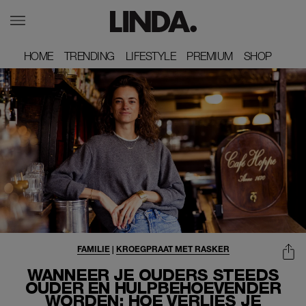
HOME
HOME
TRENDING
TRENDING
LIFESTYLE
LIFESTYLE
PREMIUM
PREMIUM
SHOP
SHOP
FAMILIE
|
KROEGPRAAT MET RASKER
WANNEER JE OUDERS STEEDS
OUDER EN HULPBEHOEVENDER
WORDEN: HOE VERLIES JE