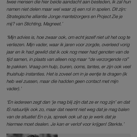
twee mensen die hier beide aandacht aan besteden, ik zal hun
namen niet delen maar wel waar zij een rol in spelen. Dit zijn:
Strategische alliantie Jonge mantelzorgers en Project Zie je
mij? van Stichting, Magneet.’
‘Mijn advies is, hoe zwaar ook, om echt jezelf niet uit het oog te
verliezen. Mijn vader, waar ik jaren voor zorgde, overleed vorig
jaar en ik had gewild dat ik ook nog meer had genoten van de
tijd samen, in plaats van alleen nog maar “de verzorgende rol”
te pakken. Vraag om hulp, buren, ooms, tantes, er zijn ook veel
thuishulp instanties. Het is zoveel om in je eentje te dragen (ik
heb wel zussen, maar die hadden geen contact met mijn
vader).’
‘En iedereen zegt dan ‘je mag blij zijn dat ze er nog zijn’ en dat
IS natuurlijk ook zo, maar dat neemt niet weg dat je mag balen
van de situatie! En o ja, spreek ook uit op je werk dat je
hiermee moet dealen. Je kan er verlof voor krijgen! Sterkte.’