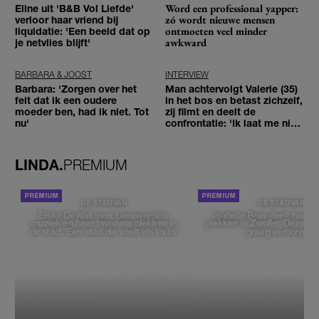
Word een professional yapper:
Eline uit 'B&B Vol Liefde'
zó wordt nieuwe mensen
verloor haar vriend bij
ontmoeten veel minder
liquidatie: 'Een beeld dat op
awkward
je netvlies blijft'
BARBARA & JOOST
INTERVIEW
Barbara: 'Zorgen over het
Man achtervolgt Valerie (35)
feit dat ik een oudere
in het bos en betast zichzelf,
moeder ben, had ik niet. Tot
zij filmt en deelt de
nu'
confrontatie: 'Ik laat me niet
tegenhouden'
LINDA.
PREMIUM
DE STAD VAN
DE STAD VAN
Elske DeWall over Leeuwarden,
Isabelle Boer deelt haar f
muziek en haar favoriete plekken in
plekken in Zwolle: 'Deze pl
de stad: 'Een stad die voelt als thuis'
graag verborgen'