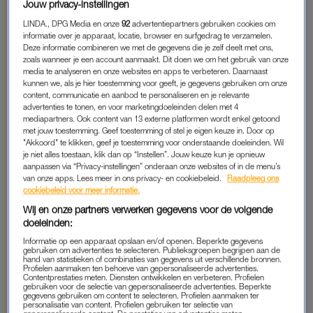
Jouw privacy-instellingen
woont in een appartement met een lift en dat is natuurlijk een
LINDA., DPG Media en onze
92
advertentiepartners gebruiken cookies om
geschenk, en zowel hij als mijn zus en ik hopen dat hij daar
informatie over je apparaat, locatie, browser en surfgedrag te verzamelen.
nog heel lang, liefst voor altijd, zelfstandig kan blijven wonen.
Deze informatie combineren we met de gegevens die je zelf deelt met ons,
zoals wanneer je een account aanmaakt. Dit doen we om het gebruik van onze
Maar goed, ook in dat geval zal er meer zorg te verdelen zijn.
media te analyseren en onze websites en apps te verbeteren. Daarnaast
En eigenlijk staan we daar nu nog niet zo bij stil.
kunnen we, als je hier toestemming voor geeft, je gegevens gebruiken om onze
content, communicatie en aanbod te personaliseren en je relevante
advertenties te tonen, en voor marketingdoeleinden delen met 4
mediapartners. Ook content van 13 externe platformen wordt enkel getoond
1 OP DE 3 NEDERLANDERS
met jouw toestemming. Geef toestemming of stel je eigen keuze in. Door op
"Akkoord" te klikken, geef je toestemming voor onderstaande doeleinden. Wil
In 2019 gaf 1 op de 3 Nederlanders van 16 jaar en ouder
je niet alles toestaan, klik dan op “Instellen”. Jouw keuze kun je opnieuw
mantelzorg. Dit zijn ongeveer 5 miljoen (!) mensen. Je spreekt
aanpassen via “Privacy-instellingen” onderaan onze websites of in de menu’s
van onze apps. Lees meer in ons privacy- en cookiebeleid.
Raadpleeg ons
van mantelzorg als het gaat om zorg in een periode van
cookiebeleid voor meer informatie.
minimaal 3 maanden, of als het gaat om minimaal acht uur
Wij en onze partners verwerken gegevens voor de volgende
zorg per week. Zo’n 830.000 mantelzorgers geven zowel
doeleinden:
langdurig (dus langer dan die 3 maanden) als intensief (meer
Informatie op een apparaat opslaan en/of openen. Beperkte gegevens
dan 8 uur per week) zorg. Iets meer dan 9% geeft aan zich
gebruiken om advertenties te selecteren. Publieksgroepen begrijpen aan de
hand van statistieken of combinaties van gegevens uit verschillende bronnen.
‘zwaar belast’ te voelen, en 1 op de 4 werknemers combineert
Profielen aanmaken ten behoeve van gepersonaliseerde advertenties.
Contentprestaties meten. Diensten ontwikkelen en verbeteren. Profielen
betaald werk met mantelzorg.
gebruiken voor de selectie van gepersonaliseerde advertenties. Beperkte
gegevens gebruiken om content te selecteren. Profielen aanmaken ter
personalisatie van content. Profielen gebruiken ter selectie van
Flinke getallen, dus. Ik heb nooit gemantelzorgd, maar heb wel