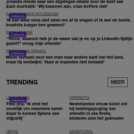
Jolanda reisde naar een afgelegen eiland voor de kust van
Zuid-Australië: 'Wij kwamen aan, onze koffers niet'
FLOOR BAKHUYS ROOZEBOOM
'Ik kan weer eens niet laten me af te vragen of ik wel de beste,
braafste burger ben geweest'
ROOS MOGGRÉ
'"Roos, waarom heb je de naam van je ex op je LinkedIn-tijdlijn
gezet?" vroeg mijn vriendin'
PERSOONLIJK VERHAAL
Merel verhuist voor een man naar andere kant van het land,
maar hij verdwijnt: 'Huur al maanden niet betaald'
TRENDING
MEER
LIEVE HELEEN
VERDRIETIG
Fred (55): 'Ik vind het
Nederlandse vrouw komt om
moeilijk om meerdere keren
bij reddingspoging van
klaar te komen tijdens een
vriendin in zee Kreta,
vrijpartij'
kinderen zien het gebeuren
HEFTIG
ADVERTORIAL