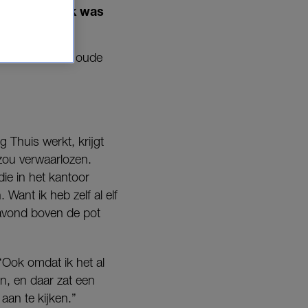
n brengen. ‘Ik was
r kunt doen om oude
g Thuis werkt, krijgt
zou verwaarlozen.
 die in het kantoor
Want ik heb zelf al elf
 avond boven de pot
“Ook omdat ik het al
jn, en daar zat een
 aan te kijken.”