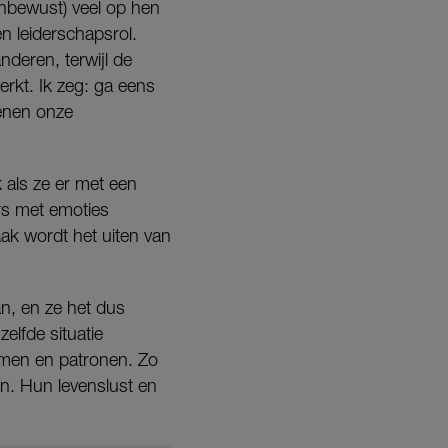
onbewust) veel op hen
en leiderschapsrol.
nderen, terwijl de
erkt. Ik zeg: ga eens
senen onze
 als ze er met een
ers met emoties
ak wordt het uiten van
an, en ze het dus
elfde situatie
smen en patronen. Zo
en. Hun levenslust en