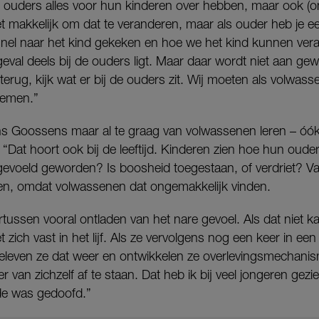
l ouders alles voor hun kinderen over hebben, maar ook (
iet makkelijk om dat te veranderen, maar als ouder heb je e
snel naar het kind gekeken en hoe we het kind kunnen vera
geval deels bij de ouders ligt. Maar daar wordt niet aan gew
 terug, kijk wat er bij de ouders zit. Wij moeten als volwas
nemen.”
ns Goossens maar al te graag van volwassenen leren – óók
 “Dat hoort ook bij de leeftijd. Kinderen zien hoe hun oud
voeld geworden? Is boosheid toegestaan, of verdriet? Va
n, omdat volwassenen dat ongemakkelijk vinden.
rtussen vooral ontladen van het nare gevoel. Als dat niet k
ich vast in het lijf. Als ze vervolgens nog een keer in een z
leven ze dat weer en ontwikkelen ze overlevingsmechani
 van zichzelf af te staan. Dat heb ik bij veel jongeren gezi
de was gedoofd.”