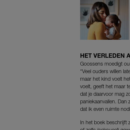
HET VERLEDEN 
Goossens moedigt oud
“Veel ouders willen late
maar het kind voelt het 
voelt, geeft het maar t
dat je daarvoor mag zo
paniekaanvallen. Dan z
dat ik even ruimte nodi
In het boek beschrijft
of zelfs (seksueel) ge