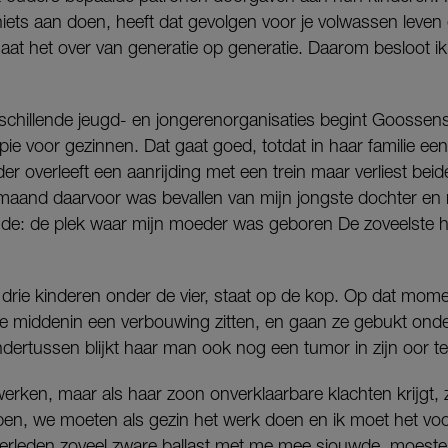
 niets aan doen, heeft dat gevolgen voor je volwassen leven 
gaat het over van generatie op generatie. Daarom besloot i
schillende jeugd- en jongerenorganisaties begint Goossen
apie voor gezinnen. Dat gaat goed, totdat in haar familie ee
er overleeft een aanrijding met een trein maar verliest bei
maand daarvoor was bevallen van mijn jongste dochter en
e: de plek waar mijn moeder was geboren De zoveelste hef
 drie kinderen onder de vier, staat op de kop. Op dat mom
 middenin een verbouwing zitten, en gaan ze gebukt onde
dertussen blijkt haar man ook nog een tumor in zijn oor t
erken, maar als haar zoon onverklaarbare klachten krijgt, zet
ppen, we moeten als gezin het werk doen en ik moet het v
 verleden zoveel zware ballast met me mee sjouwde, moeste