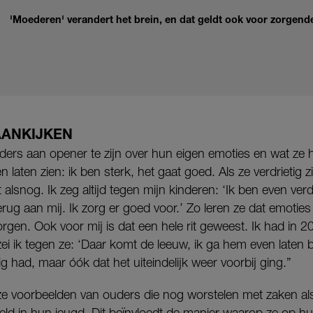
'Moederen' verandert het brein, en dat geldt ook voor zorgen
AANKIJKEN
ers aan opener te zijn over hun eigen emoties en wat z
n laten zien: ik ben sterk, het gaat goed. Als ze verdrietig zi
alsnog. Ik zeg altijd tegen mijn kinderen: ‘Ik ben even verdri
erug aan mij. Ik zorg er goed voor.’ Zo leren ze dat emoties
rgen. Ook voor mij is dat een hele rit geweest. Ik had in 2
ei ik tegen ze: ‘Daar komt de leeuw, ik ga hem even laten b
g had, maar óók dat het uiteindelijk weer voorbij ging.”
 ze voorbeelden van ouders die nog worstelen met zaken als 
weld in hun jeugd. Dit beïnvloedt de manier waarop ze op h