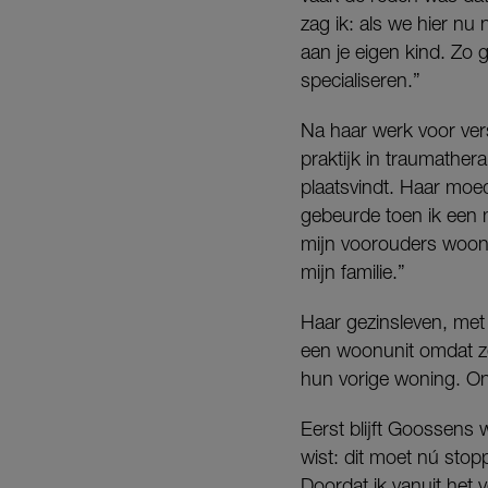
zag ik: als we hier nu
aan je eigen kind. Zo 
specialiseren.”
Na haar werk voor ver
praktijk in traumather
plaatsvindt. Haar moed
gebeurde toen ik een 
mijn voorouders woond
mijn familie.”
Haar gezinsleven, met
een woonunit omdat ze
hun vorige woning. On
Eerst blijft Goossens w
wist: dit moet nú sto
Doordat ik vanuit het