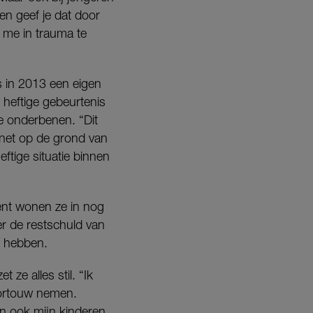
en geef je dat door
k me in trauma te
s in 2013 een eigen
n heftige gebeurtenis
de onderbenen. “Dit
 net op de grond van
tige situatie binnen
ent wonen ze in nog
r de restschuld van
e hebben.
 ze alles stil. “Ik
oortouw nemen.
n ook mijn kinderen