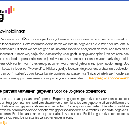
cy-instellingen
 Media en onze
92
advertentiepartners gebruiken cookies om informatie over je apparaat, lo
g te verzamelen. Deze informatie combineren we met de gegevens die je zelf deelt met ons, z
aanmaakt. Dit doen we om het gebruik van onze media te analyseren en onze websites en a
Daarnaast kunnen we, als je hier toestemming voor geeft, je gegevens gebruiken om onze con
 en aanbod te personaliseren en je relevante advertenties te tonen, en voor marketingdoele
ers. Ook content van 13 externe platformen wordt enkel getoond met jouw toestemming. Ge
gen keuze in. Door op "Akkoord" te klikken, geef je toestemming voor onderstaande doeleinden. 
k dan op “Instellen”. Jouw keuze kun je opnieuw aanpassen via “Privacy-instellingen” ondera
FAMILIE
|
INTERVIEW
u’s van onze apps. Lees meer in ons privacy- en cookiebeleid.
Raadpleeg ons cookiebeleid 
ERAPEUT STEPHANIE GOOS
e partners verwerken gegevens voor de volgende doeleinden:
T PROEFKONIJN VOOR MIJ
p een apparaat opslaan en/of openen. Beperkte gegevens gebruiken om advertenties te sele
AANPAK'
pen begrijpen aan de hand van statistieken of combinaties van gegevens uit verschillende br
 behoeve van gepersonaliseerde advertenties. Contentprestaties meten. Diensten ontwikkel
Profielen gebruiken voor de selectie van gepersonaliseerde advertenties. Beperkte gegeven
21-11-2023
|
MARISSA KLAVER
lecteren. Profielen aanmaken ter personalisatie van content. Profielen gebruiken ter selectie 
eerde content. De prestaties van advertenties meten.
 lijst
phanie Goossens (38) ervaart niet alleen in haar
wer