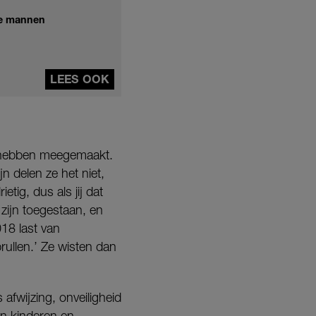
de mannen
LEES OOK
e hebben meegemaakt.
jn delen ze het niet,
etig, dus als jij dat
 zijn toegestaan, en
018 last van
rullen.’ Ze wisten dan
afwijzing, onveiligheid
un kinderen en