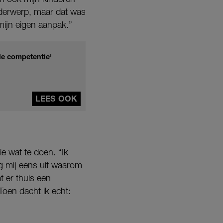
nderwerp, maar dat was
mijn eigen aanpak.”
le competentie'
LEES OOK
ie wat te doen. “Ik
Leg mij eens uit waarom
t er thuis een
 Toen dacht ik echt: