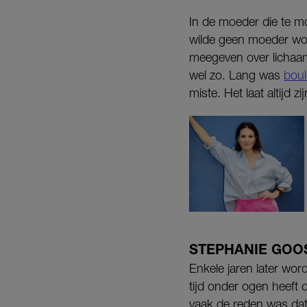
In de moeder die te m
wilde geen moeder word
meegeven over lichaams
wel zo. Lang was
boul
miste. Het laat altijd z
STEPHANIE GOO
Enkele jaren later wor
tijd onder ogen heeft d
vaak de reden was dat