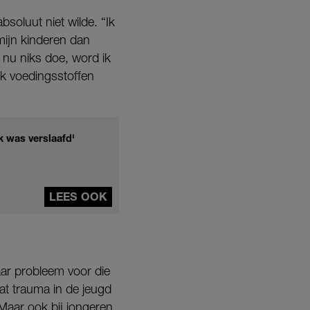
oluut niet wilde. “Ik
mijn kinderen dan
 nu niks doe, word ik
k voedingsstoffen
k was verslaafd'
LEES OOK
aar probleem voor die
 dat trauma in de jeugd
aar ook bij jongeren