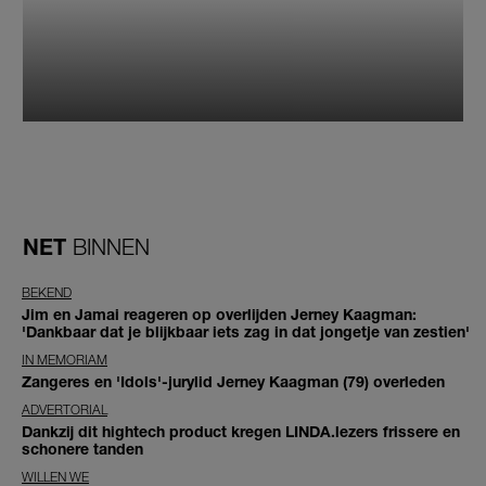
NET
BINNEN
BEKEND
Jim en Jamai reageren op overlijden Jerney Kaagman:
'Dankbaar dat je blijkbaar iets zag in dat jongetje van zestien'
IN MEMORIAM
Zangeres en 'Idols'-jurylid Jerney Kaagman (79) overleden
ADVERTORIAL
Dankzij dit hightech product kregen LINDA.lezers frissere en
schonere tanden
WILLEN WE