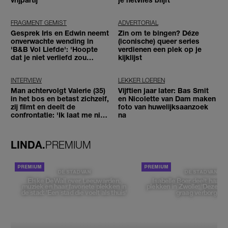
FRAGMENT GEMIST
ADVERTORIAL
Gesprek Iris en Edwin neemt
Zin om te bingen? Déze
onverwachte wending in
(iconische) queer series
'B&B Vol Liefde': 'Hoopte
verdienen een plek op je
dat je niet verliefd zou
kijklijst
worden'
INTERVIEW
LEKKER LOEREN
Man achtervolgt Valerie (35)
Vijftien jaar later: Bas Smit
in het bos en betast zichzelf,
en Nicolette van Dam maken
zij filmt en deelt de
foto van huwelijksaanzoek
confrontatie: 'Ik laat me niet
na
tegenhouden'
LINDA.
PREMIUM
DE STAD VAN
DE STAD VAN
Elske DeWall over Leeuwarden,
Isabelle Boer deelt haar f
muziek en haar favoriete plekken in
plekken in Zwolle: 'Deze pl
de stad: 'Een stad die voelt als thuis'
graag verborgen'