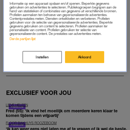
Informatie op een apparaat opslaan en/of openen. Beperkte gegevens
gebruiken om advertenties te selecteren. Publieksgroepen begrijpen aan de
START GRATIS MAAND
hand van statistieken of combinaties van gegevens uit verschillende bronnen.
Profielen aanmaken ten behoeve van gepersonaliseerde advertenties.
Contentprestaties meten. Diensten ontwikkelen en verbeteren. Profielen
gebruiken voor de selectie van gepersonaliseerde advertenties. Beperkte
Daarna €5,95 per maand
gegevens gebruiken om content te selecteren. Profielen aanmaken ter
personalisatie van content. Profielen gebruiken ter selectie van
gepersonaliseerde content. De prestaties van advertenties meten.
Al abonnee? Log in
Derde partijen lijst
Instellen
Akkoord
GOED ARTIKEL? DELEN MAAR.
EXCLUSIEF VOOR JOU
LIEVE HELEEN
Fred (55): 'Ik vind het moeilijk om meerdere keren klaar te
komen tijdens een vrijpartij'
FLOOR BAKHUYS ROOZEBOOM
'Ik kan weer eens niet laten me af te vragen of ik wel de beste,