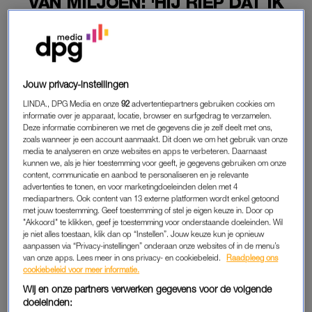
VAN MILJOEN: 'HIJ RIEP DAT IK
DRIE TON HAD VERDUISTERD'
30-05-2026
|
MAARTJE SCHUTRUPS
PREMIUM
Jouw privacy-instellingen
LEES VERDER MET
LINDA., DPG Media en onze
92
advertentiepartners gebruiken cookies om
informatie over je apparaat, locatie, browser en surfgedrag te verzamelen.
PREMIUM
Deze informatie combineren we met de gegevens die je zelf deelt met ons,
zoals wanneer je een account aanmaakt. Dit doen we om het gebruik van onze
media te analyseren en onze websites en apps te verbeteren. Daarnaast
kunnen we, als je hier toestemming voor geeft, je gegevens gebruiken om onze
Krijg onbeperkt toegang tot alle
content, communicatie en aanbod te personaliseren en je relevante
advertenties te tonen, en voor marketingdoeleinden delen met 4
artikelen
mediapartners. Ook content van 13 externe platformen wordt enkel getoond
met jouw toestemming. Geef toestemming of stel je eigen keuze in. Door op
Lees LINDA.magazine online
"Akkoord" te klikken, geef je toestemming voor onderstaande doeleinden. Wil
je niet alles toestaan, klik dan op “Instellen”. Jouw keuze kun je opnieuw
aanpassen via “Privacy-instellingen” onderaan onze websites of in de menu’s
Geniet van te gekke winacties en
van onze apps. Lees meer in ons privacy- en cookiebeleid.
Raadpleeg ons
lekkere puzzels
cookiebeleid voor meer informatie.
Wij en onze partners verwerken gegevens voor de volgende
Maandelijks opzegbaar
doeleinden: