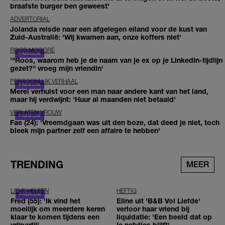
braafste burger ben geweest'
ADVERTORIAL
Jolanda reisde naar een afgelegen eiland voor de kust van
Zuid-Australië: 'Wij kwamen aan, onze koffers niet'
ROOS MOGGRÉ
'"Roos, waarom heb je de naam van je ex op je LinkedIn-tijdlijn
gezet?" vroeg mijn vriendin'
PERSOONLIJK VERHAAL
Merel verhuist voor een man naar andere kant van het land,
maar hij verdwijnt: 'Huur al maanden niet betaald'
VERLATEN VROUW
Fae (24): 'Vreemdgaan was uit den boze, dat deed je niet, toch
bleek mijn partner zelf een affaire te hebben'
TRENDING
MEER
LIEVE HELEEN
HEFTIG
Fred (55): 'Ik vind het
Eline uit 'B&B Vol Liefde'
moeilijk om meerdere keren
verloor haar vriend bij
klaar te komen tijdens een
liquidatie: 'Een beeld dat op
vrijpartij'
je netvlies blijft'