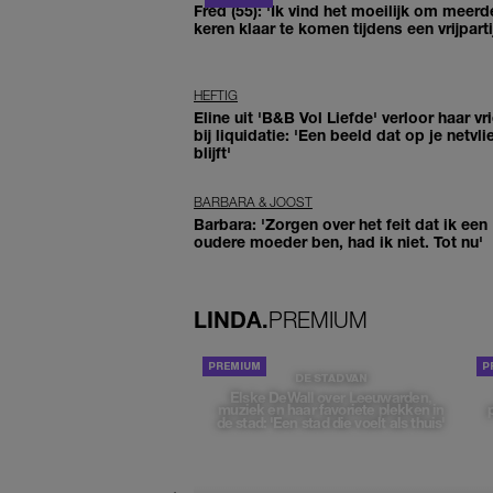
Fred (55): 'Ik vind het moeilijk om meerd
keren klaar te komen tijdens een vrijparti
HEFTIG
Eline uit 'B&B Vol Liefde' verloor haar vr
bij liquidatie: 'Een beeld dat op je netvli
blijft'
BARBARA & JOOST
Barbara: 'Zorgen over het feit dat ik een
oudere moeder ben, had ik niet. Tot nu'
LINDA.
PREMIUM
DE STAD VAN
Elske DeWall over Leeuwarden,
muziek en haar favoriete plekken in
de stad: 'Een stad die voelt als thuis'