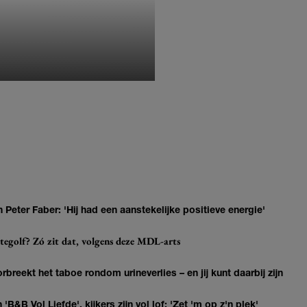
MONIQUE KLEMANN
Peter Faber: 'Hij had een aanstekelijke positieve energie'
ittegolf? Zó zit dat, volgens deze MDL-arts
breekt het taboe rondom urineverlies – en jij kunt daarbij zijn
 'B&B Vol Liefde', kijkers zijn vol lof: 'Zet 'm op z'n plek'