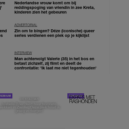
ere
Nederlandse vrouw komt om bij
j'
reddingspoging van vriendin in zee Kreta,
kinderen zien het gebeuren
ADVERTORIAL
iend
Zin om te bingen? Déze (iconische) queer
es
series verdienen een plek op je kijklijst
INTERVIEW
Man achtervolgt Valerie (35) in het bos en
betast zichzelf, zij filmt en deelt de
confrontatie: 'Ik laat me niet tegenhouden'
EXPATS MET
STOM!
DE STAD VAN
RASHONDEN
Isabelle Boer deelt haar favoriete
plekken in Zwolle: 'Deze plek houd ik
graag verborgen'