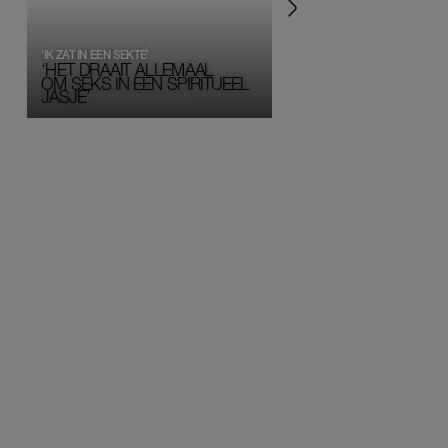
‘IK ZAT IN EEN SEKTE’
‘HET DRAAIT ALLEMAAL
OM SEKS IN EEN SPIRITUEEL 
JASJE’