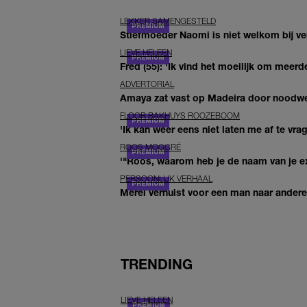
LEKKER SAMENGESTELD
Stiefmoeder Naomi is niet welkom bij ver
LIEVE HELEEN
Fred (55): 'Ik vind het moeilijk om meerde
ADVERTORIAL
Amaya zat vast op Madeira door noodwee
FLOOR BAKHUYS ROOZEBOOM
'Ik kan weer eens niet laten me af te vr
ROOS MOGGRÉ
'"Roos, waarom heb je de naam van je ex 
PERSOONLIJK VERHAAL
Merel verhuist voor een man naar andere 
TRENDING
LIEVE HELEEN