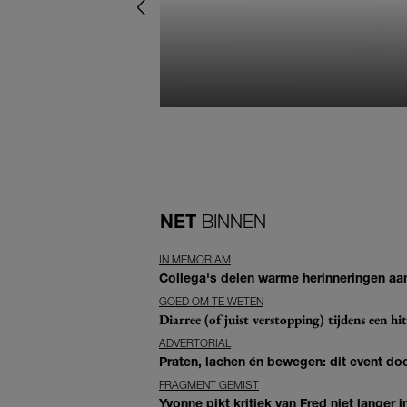
NET
BINNEN
IN MEMORIAM
Collega's delen warme herinneringen aan 
GOED OM TE WETEN
Diarree (of juist verstopping) tijdens een h
ADVERTORIAL
Praten, lachen én bewegen: dit event door
FRAGMENT GEMIST
Yvonne pikt kritiek van Fred niet langer in