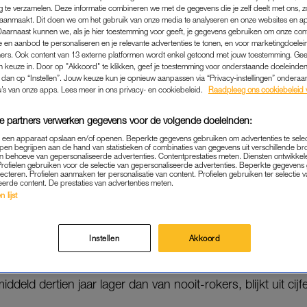
g te verzamelen. Deze informatie combineren we met de gegevens die je zelf deelt met ons, z
aanmaakt. Dit doen we om het gebruik van onze media te analyseren en onze websites en a
Daarnaast kunnen we, als je hier toestemming voor geeft, je gegevens gebruiken om onze con
 en aanbod te personaliseren en je relevante advertenties te tonen, en voor marketingdoele
 Niet Roken Dag en daarom lanceren WEFilm en Stichting St
ers. Ook content van 13 externe platformen wordt enkel getoond met jouw toestemming. Ge
onteerd worden door artsen.
gen keuze in. Door op "Akkoord" te klikken, geef je toestemming voor onderstaande doeleinden. 
k dan op “Instellen”. Jouw keuze kun je opnieuw aanpassen via “Privacy-instellingen” ondera
u’s van onze apps. Lees meer in ons privacy- en cookiebeleid.
Raadpleeg ons cookiebeleid 
Lees ook
e partners verwerken gegevens voor de volgende doeleinden:
 op de feiten gedrukt: deze video laat zien wat roken met je
p een apparaat opslaan en/of openen. Beperkte gegevens gebruiken om advertenties te sele
pen begrijpen aan de hand van statistieken of combinaties van gegevens uit verschillende br
 behoeve van gepersonaliseerde advertenties. Contentprestaties meten. Diensten ontwikkel
Profielen gebruiken voor de selectie van gepersonaliseerde advertenties. Beperkte gegeven
ERANTWOORDELIJK
lecteren. Profielen aanmaken ter personalisatie van content. Profielen gebruiken ter selectie 
eerde content. De prestaties van advertenties meten.
gne-video is duidelijk: zoveel mogelijk mensen laten stop
 lijst
en te voorkomen. Maar ook om niet-rokers te laten zien ho
. Want, zo zeggen vier artsen in een open brief: “Het helpen
Instellen
Akkoord
ervoor zorgen dat kinderen beschermd worden en nooit be
an ons allemaal.” Van zware rokers (meer dan twintig sigare
deld dertien jaar lager dan van nooit-rokers, blijkt uit cij