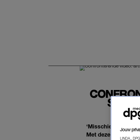
CONFRON
STRA
‘Misschien heb je bi
Jouw priva
Met deze confronter
LINDA., DPG