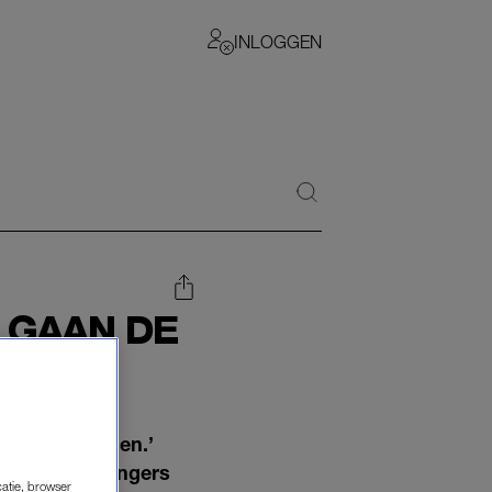
INLOGGEN
 GAAN DE
S AAN
an je me bellen.’
nde voorbijgangers
catie, browser