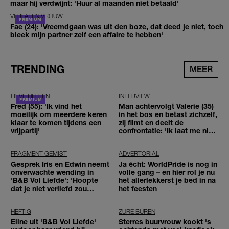
maar hij verdwijnt: 'Huur al maanden niet betaald'
VERLATEN VROUW
Fae (24): 'Vreemdgaan was uit den boze, dat deed je niet, toch
bleek mijn partner zelf een affaire te hebben'
TRENDING
MEER
LIEVE HELEEN
INTERVIEW
Fred (55): 'Ik vind het
Man achtervolgt Valerie (35)
moeilijk om meerdere keren
in het bos en betast zichzelf,
klaar te komen tijdens een
zij filmt en deelt de
vrijpartij'
confrontatie: 'Ik laat me niet
tegenhouden'
FRAGMENT GEMIST
ADVERTORIAL
Gesprek Iris en Edwin neemt
Ja écht: WorldPride is nog in
onverwachte wending in
volle gang – en hier rol je nu
'B&B Vol Liefde': 'Hoopte
het allerlekkerst je bed in na
dat je niet verliefd zou
het feesten
worden'
HEFTIG
ZURE BUREN
Eline uit 'B&B Vol Liefde'
Sterres buurvrouw kookt 's