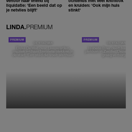
verloor haar vriend bij
ochtends met veel knoflook
liquidatie: 'Een beeld dat op
en kruiden: 'Ook mijn huis
je netvlies blijft'
stinkt'
LINDA.
PREMIUM
DE STAD VAN
DE STAD VAN
Elske DeWall over Leeuwarden,
Isabelle Boer deelt haar f
muziek en haar favoriete plekken in
plekken in Zwolle: 'Deze pl
de stad: 'Een stad die voelt als thuis'
graag verborgen'