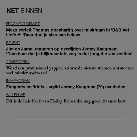
NET
BINNEN
FRAGMENT GEMIST
Mexx vertelt Thomas openhartig over miskraam in 'B&B Vol
Liefde': 'Daar doe je niks aan helaas'
BEKEND
Jim en Jamai reageren op overlijden Jerney Kaagman:
'Dankbaar dat je blijkbaar iets zag in dat jongetje van zestien'
ADVERTORIAL
Word een professional yapper: zó wordt nieuwe mensen ontmoeten
veel minder awkward
IN MEMORIAM
Zangeres en 'Idols'-jurylid Jerney Kaagman (79) overleden
WILLEN WE
Dít is de hair hack van Hailey Bieber die nog geen 20 euro kost