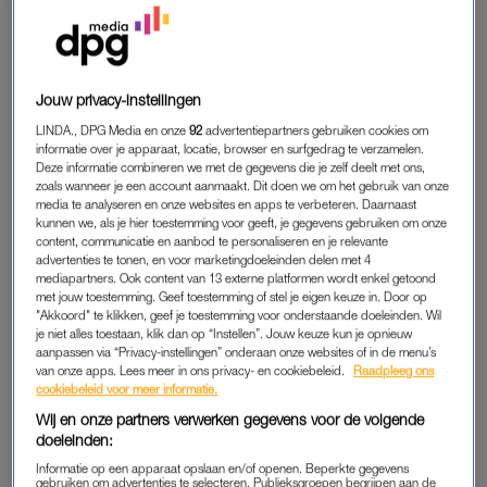
Sinds april ontbreekt elk spoor van de verdachte.
MET MAN EN MACHT ZOEKEN
Jouw privacy-instellingen
Het Openbaar Ministerie en de politie maakten eerder bekend
dat de 55-jarige Jos B. internationaal wordt gezocht voor
LINDA., DPG Media en onze
92
advertentiepartners gebruiken cookies om
informatie over je apparaat, locatie, browser en surfgedrag te verzamelen.
betrokkenheid bij de dood van de elfjarige Nicky Verstappen
Deze informatie combineren we met de gegevens die je zelf deelt met ons,
in 1998. De politie kan DNA-sporen die zijn gevonden op het
zoals wanneer je een account aanmaakt. Dit doen we om het gebruik van onze
media te analyseren en onze websites en apps te verbeteren. Daarnaast
lichaam van de jongen matchen met die van B…
kunnen we, als je hier toestemming voor geeft, je gegevens gebruiken om onze
content, communicatie en aanbod te personaliseren en je relevante
advertenties te tonen, en voor marketingdoeleinden delen met 4
BUITENLAND
mediapartners. Ook content van 13 externe platformen wordt enkel getoond
met jouw toestemming. Geef toestemming of stel je eigen keuze in. Door op
De politie houdt er rekening mee dat B. in het buitenland zit.
"Akkoord" te klikken, geef je toestemming voor onderstaande doeleinden. Wil
je niet alles toestaan, klik dan op “Instellen”. Jouw keuze kun je opnieuw
Daarom is het nieuwsbericht over de doorbraak in de zaak
aanpassen via “Privacy-instellingen” onderaan onze websites of in de menu’s
vertaald in het Engels, Duits, Frans, Spaans en Italiaans.
van onze apps. Lees meer in ons privacy- en cookiebeleid.
Raadpleeg ons
cookiebeleid voor meer informatie.
Lees ook
Wij en onze partners verwerken gegevens voor de volgende
Doorbraak zaak Nicky Verstappen: één op één DNA-
doeleinden:
match met 55-jarige man
Informatie op een apparaat opslaan en/of openen. Beperkte gegevens
gebruiken om advertenties te selecteren. Publieksgroepen begrijpen aan de