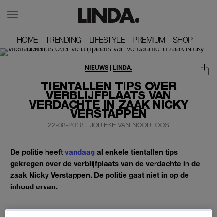
HOME
HOME
TRENDING
TRENDING
LIFESTYLE
LIFESTYLE
PREMIUM
PREMIUM
SHOP
SHOP
NIEUWS
|
LINDA.
TIENTALLEN TIPS OVER
VERBLIJFPLAATS VAN
VERDACHTE IN ZAAK NICKY
VERSTAPPEN
22-08-2018
|
JORIEKE VAN NOORLOOS
De politie heeft
vandaag
al enkele tientallen tips
gekregen over de verblijfplaats van de verdachte in de
zaak Nicky Verstappen. De politie gaat niet in op de
inhoud ervan.