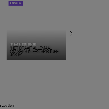
PORTRETTEN
PERSOONLIJK VERHA
‘IK ZAT IN EEN SEKTE’
‘HET DRAAIT ALLEMAAL
OM SEKS IN EEN SPIRITUEEL 
JASJE’
 zestien'