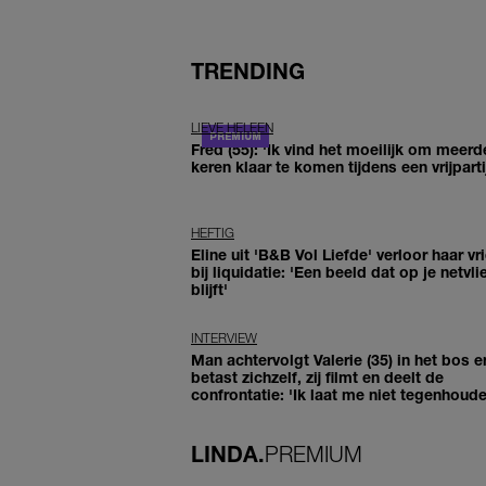
TRENDING
LIEVE HELEEN
Fred (55): 'Ik vind het moeilijk om meerd
keren klaar te komen tijdens een vrijparti
HEFTIG
Eline uit 'B&B Vol Liefde' verloor haar vr
bij liquidatie: 'Een beeld dat op je netvli
blijft'
INTERVIEW
Man achtervolgt Valerie (35) in het bos e
betast zichzelf, zij filmt en deelt de
confrontatie: 'Ik laat me niet tegenhoude
LINDA.
PREMIUM