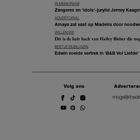
IN MEMORIAM
Zangeres en 'Idols'-jurylid Jerney Kaag
ADVERTORIAL
Amaya zat vast op Madeira door noodwee
WILLEN WE
Dít is de hair hack van Hailey Bieber die n
BEETJE BIJBLIJVEN
Edwin voelde vertrek in 'B&B Vol Liefde'
Volg ons
Advertere
mogelijkhed