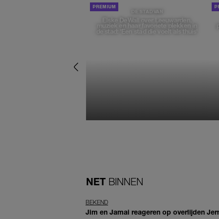
DE STAD VAN
Elske DeWall over Leeuwarden,
muziek en haar favoriete plekken in
de stad: 'Een stad die voelt als thuis'
NET
BINNEN
BEKEND
Jim en Jamai reageren op overlijden Jern