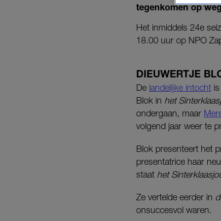
tegenkomen op weg
Het inmiddels 24e se
18.00 uur op NPO Zap
DIEUWERTJE BL
De
landelijke intocht
is
Blok in
het Sinterklaas
ondergaan, maar
Mere
volgend jaar weer te 
Blok presenteert het 
presentatrice haar neu
staat
het Sinterklaasjo
Ze vertelde eerder in
d
onsuccesvol waren.