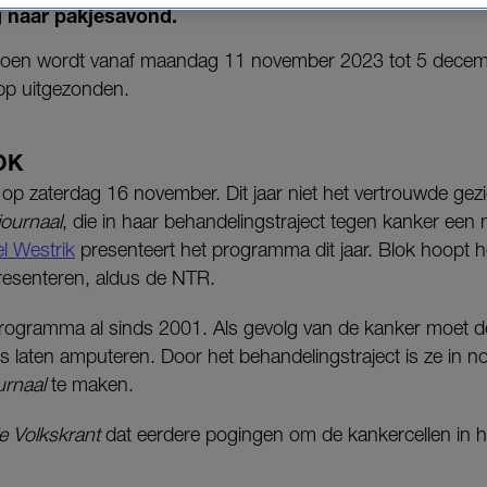
 naar pakjesavond.
izoen wordt vanaf maandag 11 november 2023 tot 5 dece
p uitgezonden.
OK
 op zaterdag 16 november. Dit jaar niet het vertrouwde gez
journaal
, die in haar behandelingstraject tegen kanker een
l Westrik
presenteert het programma dit jaar. Blok hoopt
presenteren, aldus de NTR.
programma al sinds 2001. Als gevolg van de kanker moet de
s laten amputeren. Door het behandelingstraject is ze in n
urnaal
te maken.
e Volkskrant
dat eerdere pogingen om de kankercellen in ha