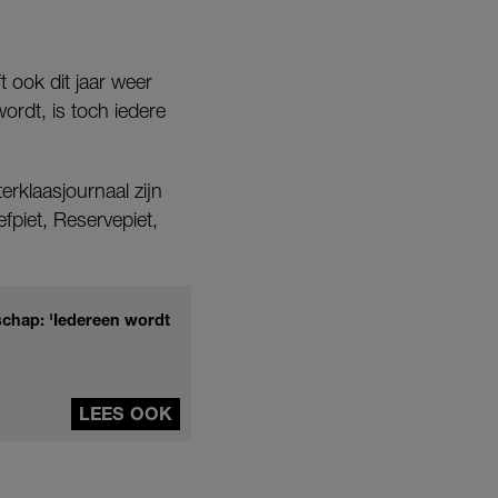
ft ook dit jaar weer
rdt, is toch iedere
erklaasjournaal zijn
efpiet, Reservepiet,
schap: 'Iedereen wordt
LEES OOK