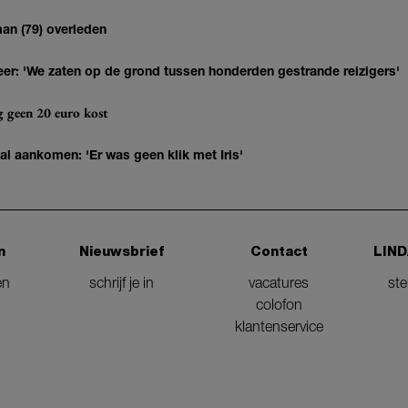
man (79) overleden
r: 'We zaten op de grond tussen honderden gestrande reizigers'
og geen 20 euro kost
 al aankomen: 'Er was geen klik met Iris'
n
Nieuwsbrief
Contact
LIND
en
schrijf je in
vacatures
st
colofon
klantenservice