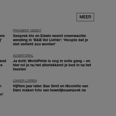
MEER
FRAGMENT GEMIST
ere
Gesprek Iris en Edwin neemt onverwachte
j'
wending in 'B&B Vol Liefde': 'Hoopte dat je
niet verliefd zou worden'
ADVERTORIAL
iend
Ja écht: WorldPride is nog in volle gang – en
es
hier rol je nu het allerlekkerst je bed in na het
feesten
LEKKER LOEREN
n
Vijftien jaar later: Bas Smit en Nicolette van
Dam maken foto van huwelijksaanzoek na
n'