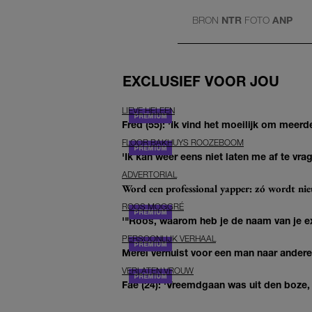
BRON
NTR
FOTO
ANP
EXCLUSIEF VOOR JOU
LIEVE HELEEN
Fred (55): 'Ik vind het moeilijk om meerde
FLOOR BAKHUYS ROOZEBOOM
'Ik kan weer eens niet laten me af te vr
ADVERTORIAL
Word een professional yapper: zó wordt n
ROOS MOGGRÉ
'"Roos, waarom heb je de naam van je ex 
PERSOONLIJK VERHAAL
Merel verhuist voor een man naar andere 
VERLATEN VROUW
Fae (24): 'Vreemdgaan was uit den boze, d