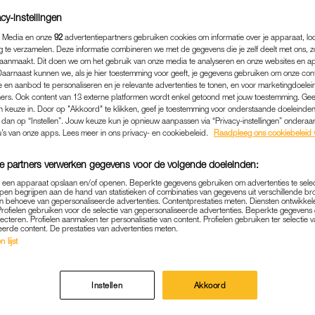
cy-instellingen
 Media en onze
92
advertentiepartners gebruiken cookies om informatie over je apparaat, lo
g te verzamelen. Deze informatie combineren we met de gegevens die je zelf deelt met ons, z
aanmaakt. Dit doen we om het gebruik van onze media te analyseren en onze websites en a
Daarnaast kunnen we, als je hier toestemming voor geeft, je gegevens gebruiken om onze con
 en aanbod te personaliseren en je relevante advertenties te tonen, en voor marketingdoele
ers. Ook content van 13 externe platformen wordt enkel getoond met jouw toestemming. Ge
gen keuze in. Door op "Akkoord" te klikken, geef je toestemming voor onderstaande doeleinden. 
k dan op “Instellen”. Jouw keuze kun je opnieuw aanpassen via “Privacy-instellingen” ondera
u’s van onze apps. Lees meer in ons privacy- en cookiebeleid.
Raadpleeg ons cookiebeleid 
e partners verwerken gegevens voor de volgende doeleinden:
p een apparaat opslaan en/of openen. Beperkte gegevens gebruiken om advertenties te sele
MEDIA
|
KIJKTIP
pen begrijpen aan de hand van statistieken of combinaties van gegevens uit verschillende br
 behoeve van gepersonaliseerde advertenties. Contentprestaties meten. Diensten ontwikkel
AS ÉN 'HET SINTERKLAA
Profielen gebruiken voor de selectie van gepersonaliseerde advertenties. Beperkte gegeven
lecteren. Profielen aanmaken ter personalisatie van content. Profielen gebruiken ter selectie 
ZIJN WEER IN AANTOCHT
eerde content. De prestaties van advertenties meten.
 lijst
24-10-2024
|
MARTINE FINDHAMMER-SCHUT
et binnenkort weer extra vroeg op tafel, want het Si
Instellen
Akkoord
lk jaar weer afwachten welke obstakels Sinterklaas e