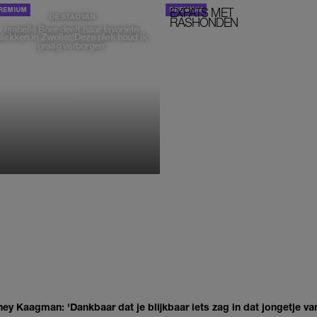
EXPATS MET
STOM!
DE STAD VAN
RASHONDEN
Isabelle Boer deelt haar favoriete
plekken in Zwolle: 'Deze plek houd ik
graag verborgen'
MONIQUE KLEMANN
ey Kaagman: 'Dankbaar dat je blijkbaar iets zag in dat jongetje van