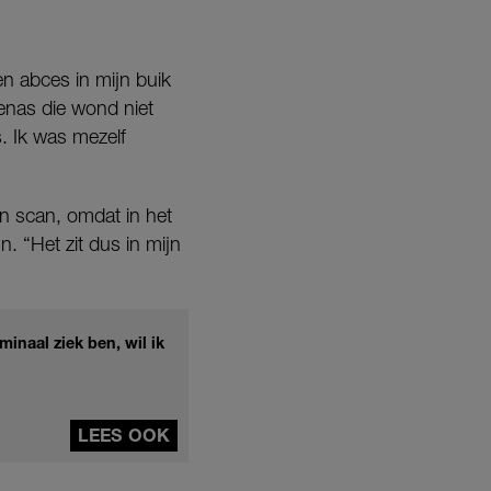
en abces in mijn buik
enas die wond niet
s. Ik was mezelf
n scan, omdat in het
n. “Het zit dus in mijn
minaal ziek ben, wil ik
LEES OOK