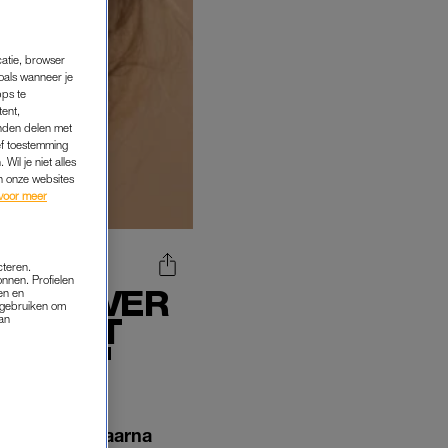
catie, browser
oals wanneer je
pps te
tent,
inden delen met
ef toestemming
Wil je niet alles
an onze websites
voor meer
cteren.
onnen. Profielen
CHRIJVER
en en
s gebruiken om
EN HET
van
G AAN'
armkanker.
Daarna