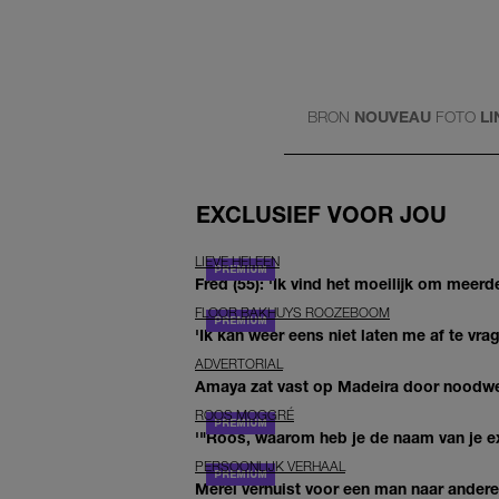
BRON
NOUVEAU
FOTO
L
EXCLUSIEF VOOR JOU
LIEVE HELEEN
Fred (55): 'Ik vind het moeilijk om meerde
FLOOR BAKHUYS ROOZEBOOM
'Ik kan weer eens niet laten me af te vr
ADVERTORIAL
Amaya zat vast op Madeira door noodwee
ROOS MOGGRÉ
'"Roos, waarom heb je de naam van je ex 
PERSOONLIJK VERHAAL
Merel verhuist voor een man naar andere 