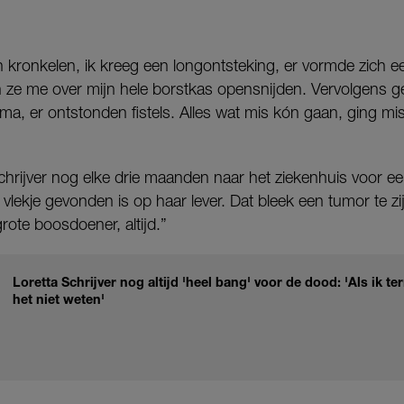
 kronkelen, ik kreeg een longontsteking, er vormde zich e
en ze me over mijn hele borstkas opensnijden. Vervolgens g
ma, er ontstonden fistels. Alles wat mis kón gaan, ging mi
hrijver nog elke drie maanden naar het ziekenhuis voor ee
lekje gevonden is op haar lever. Dat bleek een tumor te zij
rote boosdoener, altijd.”
Loretta Schrijver nog altijd 'heel bang' voor de dood: 'Als ik ter
het niet weten'