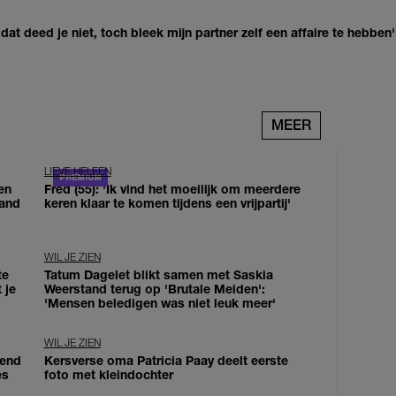
at deed je niet, toch bleek mijn partner zelf een affaire te hebben'
MEER
LIEVE HELEEN
en
Fred (55): 'Ik vind het moeilijk om meerdere
land
keren klaar te komen tijdens een vrijpartij'
WIL JE ZIEN
te
Tatum Dagelet blikt samen met Saskia
 je
Weerstand terug op 'Brutale Meiden':
'Mensen beledigen was niet leuk meer'
WIL JE ZIEN
iend
Kersverse oma Patricia Paay deelt eerste
es
foto met kleindochter