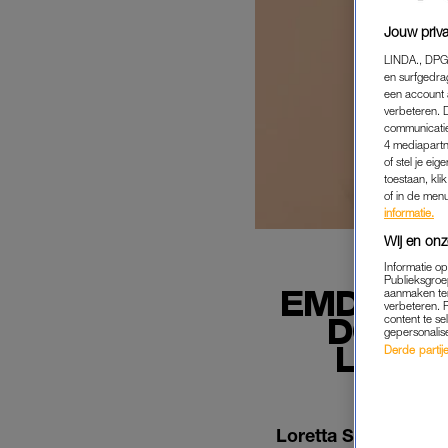
Jouw priva
LINDA., DPG
en surfgedra
een account 
verbeteren. 
communicatie
4 mediapartn
of stel je ei
toestaan, kli
of in de men
informatie.
Wij en onz
Informatie o
Publieksgroe
EMDR-TH
aanmaken ten
verbeteren. 
DOOR 
content te se
gepersonalis
LITTE
Derde partijen
Loretta Schrijver w