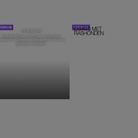
EXPATS MET
STOM!
DE STAD VAN
RASHONDEN
Isabelle Boer deelt haar favoriete
plekken in Zwolle: 'Deze plek houd ik
graag verborgen'
MONIQUE KLEMANN