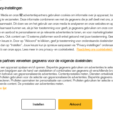
cy-instellingen
 Media en onze
92
advertentiepartners gebruiken cookies om informatie over je apparaat, lo
g te verzamelen. Deze informatie combineren we met de gegevens die je zelf deelt met ons, z
aanmaakt. Dit doen we om het gebruik van onze media te analyseren en onze websites en a
Daarnaast kunnen we, als je hier toestemming voor geeft, je gegevens gebruiken om onze con
 en aanbod te personaliseren en je relevante advertenties te tonen, en voor marketingdoele
ers. Ook content van 13 externe platformen wordt enkel getoond met jouw toestemming. Ge
gen keuze in. Door op "Akkoord" te klikken, geef je toestemming voor onderstaande doeleinden. 
k dan op “Instellen”. Jouw keuze kun je opnieuw aanpassen via “Privacy-instellingen” ondera
u’s van onze apps. Lees meer in ons privacy- en cookiebeleid.
Raadpleeg ons cookiebeleid 
e partners verwerken gegevens voor de volgende doeleinden:
MEDIA
|
BEKEND
p een apparaat opslaan en/of openen. Beperkte gegevens gebruiken om advertenties te sele
pen begrijpen aan de hand van statistieken of combinaties van gegevens uit verschillende br
ERAPIE HELPT LORETTA S
 behoeve van gepersonaliseerde advertenties. Contentprestaties meten. Diensten ontwikkel
Profielen gebruiken voor de selectie van gepersonaliseerde advertenties. Beperkte gegeven
ANGSTIGE PERIODE: 'ALLE
lecteren. Profielen aanmaken ter personalisatie van content. Profielen gebruiken ter selectie 
eerde content. De prestaties van advertenties meten.
KEN HERINNERT ME ER NO
 lijst
03-04-2023
|
REDACTIE NIEUWS
Instellen
Akkoord
ordt begin mei in 2021
geopereerd aan beginnende d