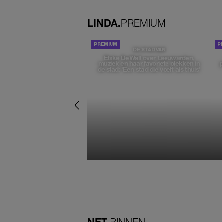
LINDA.
PREMIUM
DE STAD VAN
Elske DeWall over Leeuwarden,
muziek en haar favoriete plekken in
de stad: 'Een stad die voelt als thuis'
NET
BINNEN