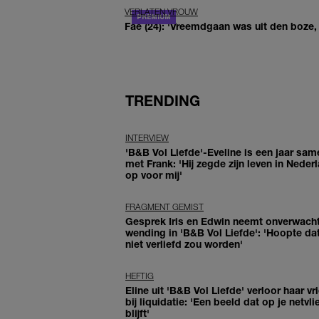
VERLATEN VROUW
Fae (24): 'Vreemdgaan was uit den boze, d
TRENDING
INTERVIEW
'B&B Vol Liefde'-Eveline is een jaar sam
met Frank: 'Hij zegde zijn leven in Neder
op voor mij'
FRAGMENT GEMIST
Gesprek Iris en Edwin neemt onverwach
wending in 'B&B Vol Liefde': 'Hoopte dat
niet verliefd zou worden'
HEFTIG
Eline uit 'B&B Vol Liefde' verloor haar vr
bij liquidatie: 'Een beeld dat op je netvli
blijft'