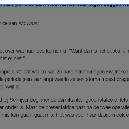
n rare periode aan, waarvan ze naar eigen zeggen nog
trice aan
Nouveau
.
niet over wat haar overkomen is. “Want dan ís het er. Als ik
het er niet.”
pie lukte dat wel en kan ze nare herinneringen kwijtraken.
de periode (een jaar lang) waarin ze een stoma moest drage
 kwijt is.
 bij Schrijver beginnende darmkanker geconstateerd. Iets 
hter onder is. Maar de presentatrice gaat na de twee operat
at mis kan gaan, gaat mis. Het was voor haar daarom ook 