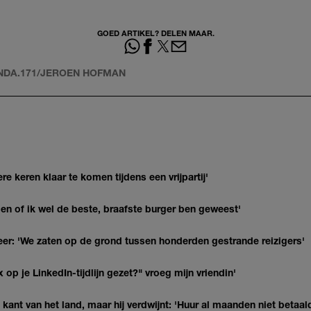
GOED ARTIKEL? DELEN MAAR.
INDA.171/JEROEN HOFMAN
re keren klaar te komen tijdens een vrijpartij'
agen of ik wel de beste, braafste burger ben geweest'
r: 'We zaten op de grond tussen honderden gestrande reizigers'
op je LinkedIn-tijdlijn gezet?" vroeg mijn vriendin'
kant van het land, maar hij verdwijnt: 'Huur al maanden niet betaal