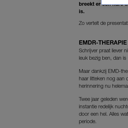
breekt er een nare e
is.
Zo vertelt de presenta
EMDR-THERAPIE
Schrijver praat liever 
leuk bezig ben, dan is 
Maar dankzij EMD-thera
haar litteken nog aan 
herinnering nu helemaal
Twee jaar geleden werd
instantie redelijk nuc
door een hel. Alles w
periode.