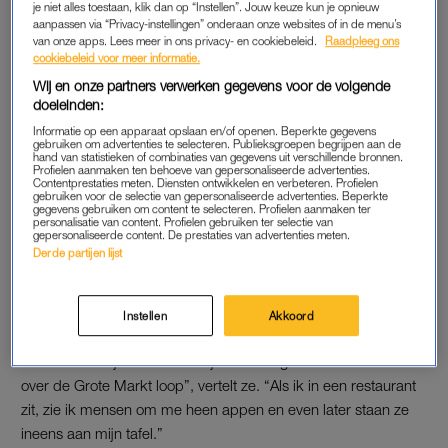
Ze vervolgt: “Ik heb het heel druk, ik wilde met Lies naar
je niet alles toestaan, klik dan op “Instellen”. Jouw keuze kun je opnieuw
aanpassen via “Privacy-instellingen” onderaan onze websites of in de menu’s
Spanje. Maar dit komt binnenkort.” Maar zijn er dan helemaal
van onze apps. Lees meer in ons privacy- en cookiebeleid.
Raadpleeg ons
geen verliefde gevoelens? “We zijn gewoon een leuk
cookiebeleid voor meer informatie.
stel
“,
reageert Lieske.
Wij en onze partners verwerken gegevens voor de volgende
doeleinden:
De twee
zijn het dus nog steeds aan het uitzoeken. “Maar als
Informatie op een apparaat opslaan en/of openen. Beperkte gegevens
gebruiken om advertenties te selecteren. Publieksgroepen begrijpen aan de
dit is afgelopen allemaal, gaan we lekker samen in het
hand van statistieken of combinaties van gegevens uit verschillende bronnen.
bubbelbad”, zegt Petra lachend. Dat zullen de twee wel op
Profielen aanmaken ten behoeve van gepersonaliseerde advertenties.
Contentprestaties meten. Diensten ontwikkelen en verbeteren. Profielen
Lesbos gaan doen, want Lieske vertelde eerder dat ze na haar
gebruiken voor de selectie van gepersonaliseerde advertenties. Beperkte
gegevens gebruiken om content te selecteren. Profielen aanmaken ter
deelname aan het programma overal herkend wordt.
personalisatie van content. Profielen gebruiken ter selectie van
gepersonaliseerde content. De prestaties van advertenties meten.
Derde partijen lijst
LIESKE WORDT HERKEND OP STRAAT
Toen
Lieske
recent een wijnproeverij verzorgde voor leerlingen
Instellen
Akkoord
van De Rooi Pannen in Breda, merkte ze al hoe intens de
reacties van kijkers kunnen zijn. “Ik heb geen minuut rust als ik
over de Grote Markt loop”, vertelt ze. “Als ik in een restaurant
zit, zie ik mensen om me heen appen en even later staan ze
ineens aan mijn tafel.”