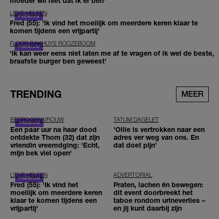
moeder wil niet dat ik er ben'
LIEVE HELEEN
Fred (55): 'Ik vind het moeilijk om meerdere keren klaar te
komen tijdens een vrijpartij'
FLOOR BAKHUYS ROOZEBOOM
'Ik kan weer eens niet laten me af te vragen of ik wel de beste,
braafste burger ben geweest'
TRENDING
MEER
BEDROGEN VROUW
TATUM DAGELET
Een paar uur na haar dood
'Ollie is vertrokken naar een
ontdekte Thom (32) dat zijn
adres ver weg van ons. En
vriendin vreemdging: 'Echt,
dat doet pijn’
mijn bek viel open'
LIEVE HELEEN
ADVERTORIAL
Fred (55): 'Ik vind het
Praten, lachen én bewegen:
moeilijk om meerdere keren
dit event doorbreekt het
klaar te komen tijdens een
taboe rondom urineverlies –
vrijpartij'
en jij kunt daarbij zijn