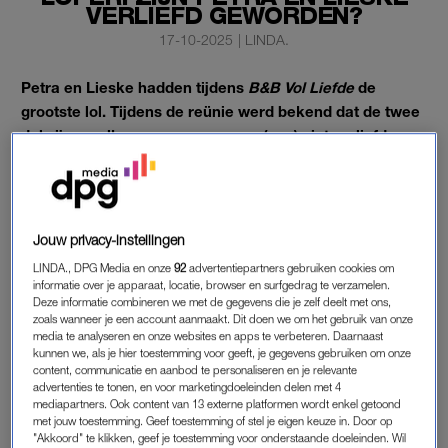
VERLIEFD GEWORDEN?
17-10-2025
|
LINDA.
Petra en Lieske hadden tijdens
B&B Vol Liefde
de
grootste lol. Tijdens de reünie werd bekend dat de twee
dol zijn op elkaar, maar ze waren (nog) niet verliefd.
Heeft vriendschap nu wél plaatsgemaakt voor de liefde?
Op die prangende vraag geven de twee antwoord op de
blauwe loper bij
het Gouden Televizier-Ring Gala
.
Jouw privacy-instellingen
LINDA., DPG Media en onze
92
advertentiepartners gebruiken cookies om
ZIJN PETRA EN LIESKE UIT ‘B&B VOL
informatie over je apparaat, locatie, browser en surfgedrag te verzamelen.
Deze informatie combineren we met de gegevens die je zelf deelt met ons,
LIEFDE’ EEN SETJE?
zoals wanneer je een account aanmaakt. Dit doen we om het gebruik van onze
media te analyseren en onze websites en apps te verbeteren. Daarnaast
“We zijn hier als setje”, zegt Lieske tegen
RTL Boulevard
. Aran
kunnen we, als je hier toestemming voor geeft, je gegevens gebruiken om onze
Bade is blij verrast en feliciteert het koppel. Of is dat te
content, communicatie en aanbod te personaliseren en je relevante
voorbarig? “Nee, er is nog geen sprake van een relatie, want ik
advertenties te tonen, en voor marketingdoeleinden delen met 4
mediapartners. Ook content van 13 externe platformen wordt enkel getoond
ben nog niet in Spanje geweest”, aldus Petra.
met jouw toestemming. Geef toestemming of stel je eigen keuze in. Door op
"Akkoord" te klikken, geef je toestemming voor onderstaande doeleinden. Wil