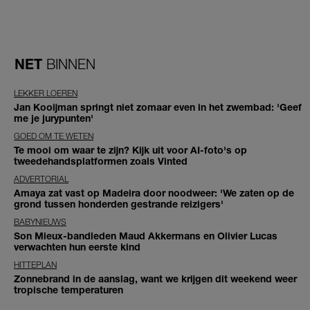
NET
BINNEN
LEKKER LOEREN
Jan Kooijman springt niet zomaar even in het zwembad: 'Geef
me je jurypunten'
GOED OM TE WETEN
Te mooi om waar te zijn? Kijk uit voor AI-foto's op
tweedehandsplatformen zoals Vinted
ADVERTORIAL
Amaya zat vast op Madeira door noodweer: 'We zaten op de
grond tussen honderden gestrande reizigers'
BABYNIEUWS
Son Mieux-bandleden Maud Akkermans en Olivier Lucas
verwachten hun eerste kind
HITTEPLAN
Zonnebrand in de aanslag, want we krijgen dit weekend weer
tropische temperaturen