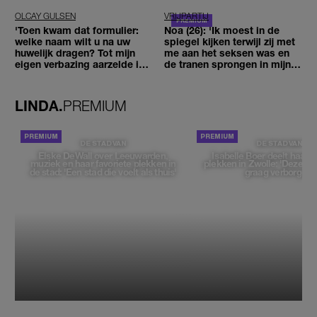
OLCAY GULSEN
VRIJPARTIJ
'Toen kwam dat formulier:
Noa (26): 'Ik moest in de
welke naam wilt u na uw
spiegel kijken terwijl zij met
huwelijk dragen? Tot mijn
me aan het seksen was en
eigen verbazing aarzelde ik
de tranen sprongen in mijn
geen moment'
ogen'
LINDA.
PREMIUM
DE STAD VAN
DE STAD VAN
Elske DeWall over Leeuwarden,
Isabelle Boer deelt haar f
muziek en haar favoriete plekken in
plekken in Zwolle: 'Deze pl
de stad: 'Een stad die voelt als thuis'
graag verborgen'