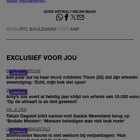
onze nieuwsbrief
.
GOED ARTIKEL? DELEN MAAR.
BRON
RTL BOULEVARD
FOTO
ANP
EXCLUSIEF VOOR JOU
BEDROGEN VROUW
Een paar uur na haar dood ontdekte Thom (32) dat zijn vriendin
vreemdging: 'Echt, mijn bek viel open'
DE ERFENIS
Amy’s zus voert al twintig jaar strijd om erfenis van 10.000 euro:
'Op de uitvaart is ze niet geweest'
WIL JE ZIEN
Tatum Dagelet blikt samen met Saskia Weerstand terug op
'Brutale Meiden': 'Mensen beledigen was niet leuk meer'
LEKKER SAMENGESTELD
Stiefmoeder Naomi is niet welkom bij verjaardagen: 'Hun