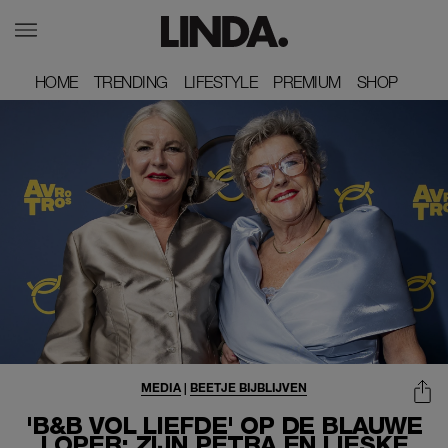
HOME
HOME
TRENDING
TRENDING
LIFESTYLE
LIFESTYLE
PREMIUM
PREMIUM
SHOP
SHOP
MEDIA
|
BEETJE BIJBLIJVEN
'B&B VOL LIEFDE' OP DE BLAUWE
LOPER: ZIJN PETRA EN LIESKE