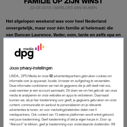
FAMILIE OP ZIJN WINST
22-05-2019
|
MARLOES VAN WIJNEN
Het afgelopen weekend was voor heel Nederland
onvergetelijk, maar voor één familie al helemaal: die
van Duncan Laurence. Vader, oom, tante en zelfs opa en
oma worden door de media in de schijnwerpers gezet.
En ze zijn (terecht) apetrots.
Jouw privacy-instellingen
FAMILIE NAAR HET SONGFESTIVAL IN
LINDA., DPG Media en onze
92
advertentiepartners gebruiken cookies om
TEL AVIV
informatie over je apparaat, locatie, browser en surfgedrag te verzamelen.
Tien dagen lang waren de vader van Duncan, diens vrouw,
Deze informatie combineren we met de gegevens die je zelf deelt met ons,
zoals wanneer je een account aanmaakt. Dit doen we om het gebruik van onze
Duncans moeder, haar gezin én een vriendin van de familie in
media te analyseren en onze websites en apps te verbeteren. Daarnaast
Tel Aviv om hun zoon te steunen. Van het land heeft de familie
kunnen we, als je hier toestemming voor geeft, je gegevens gebruiken om onze
content, communicatie en aanbod te personaliseren en je relevante
echter bijna niks gezien, want er waren weinig momenten
advertenties te tonen, en voor marketingdoeleinden delen met 4
waarop de familie van Duncans zijde week. Ze werden overal
mediapartners. Ook content van 13 externe platformen wordt enkel getoond
mee naartoe genomen: van de repetities tot dé finale, wanneer
met jouw toestemming. Geef toestemming of stel je eigen keuze in. Door op
"Akkoord" te klikken, geef je toestemming voor onderstaande doeleinden. Wil
het allemaal moest gebeuren. De zaal was muisstil en de