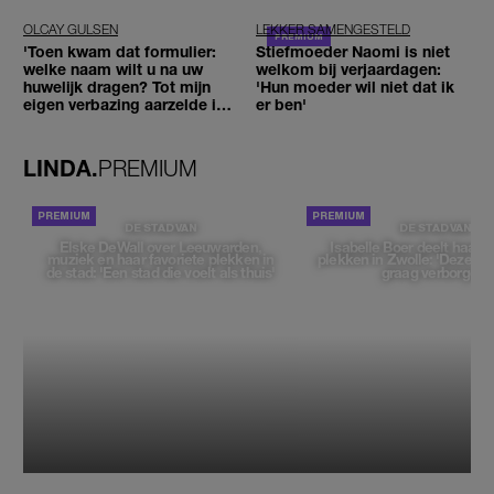
OLCAY GULSEN
LEKKER SAMENGESTELD
'Toen kwam dat formulier:
Stiefmoeder Naomi is niet
welke naam wilt u na uw
welkom bij verjaardagen:
huwelijk dragen? Tot mijn
'Hun moeder wil niet dat ik
eigen verbazing aarzelde ik
er ben'
geen moment'
LINDA.
PREMIUM
DE STAD VAN
DE STAD VAN
Elske DeWall over Leeuwarden,
Isabelle Boer deelt haar f
muziek en haar favoriete plekken in
plekken in Zwolle: 'Deze pl
de stad: 'Een stad die voelt als thuis'
graag verborgen'