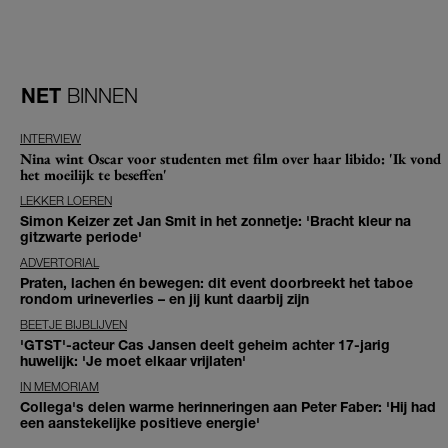
NET
BINNEN
INTERVIEW
Nina wint Oscar voor studenten met film over haar libido: 'Ik vond
het moeilijk te beseffen'
LEKKER LOEREN
Simon Keizer zet Jan Smit in het zonnetje: 'Bracht kleur na
gitzwarte periode'
ADVERTORIAL
Praten, lachen én bewegen: dit event doorbreekt het taboe
rondom urineverlies – en jij kunt daarbij zijn
BEETJE BIJBLIJVEN
'GTST'-acteur Cas Jansen deelt geheim achter 17-jarig
huwelijk: 'Je moet elkaar vrijlaten'
IN MEMORIAM
Collega's delen warme herinneringen aan Peter Faber: 'Hij had
een aanstekelijke positieve energie'