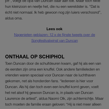
pff”, voegt de opa van Duncan daar aan toe. Maar toch flikte
hun kleinzoon en neefje het, die nu een wereldster is. “Dat is
écht niet normaal. Ik heb gewoon nog zijn luiers verschoond”,
aldus oma.
Lees ook
Nagenieten geblazen: 12 x de fijnste tweets over de
Songfestivalwinst van Duncan
ONTHAAL OP SCHIPHOL
Toen Duncan door de schuifdeuren kwam, gaf hij als een van
de eersten zijn oma een knuffel. Ook andere familieleden en
vrienden waren speciaal voor Duncan naar de luchthaven
gekomen, net als honderden fans. “Iedereen is hier voor
Duncan. Als hij dan toch even een knuffel komt geven, voelt
het net alsof hij gewoon Duncan is, in plaats van Duncan
Laurence de artiest”, aldus Naomi Olk, zijn achternichtje. Maar
toch moeten de familie eraan geloven: “Hij is niet meer alleen