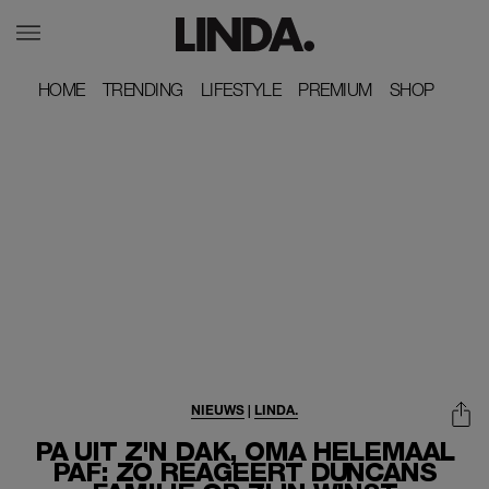
HOME
HOME
TRENDING
TRENDING
LIFESTYLE
LIFESTYLE
PREMIUM
PREMIUM
SHOP
SHOP
NIEUWS
|
LINDA.
PA UIT Z'N DAK, OMA HELEMAAL
PAF: ZO REAGEERT DUNCANS