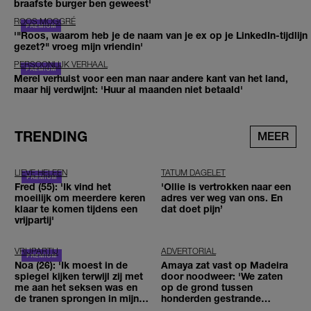
braafste burger ben geweest'
ROOS MOGGRÉ
'"Roos, waarom heb je de naam van je ex op je LinkedIn-tijdlijn
gezet?" vroeg mijn vriendin'
PERSOONLIJK VERHAAL
Merel verhuist voor een man naar andere kant van het land,
maar hij verdwijnt: 'Huur al maanden niet betaald'
TRENDING
MEER
LIEVE HELEEN
TATUM DAGELET
Fred (55): 'Ik vind het
'Ollie is vertrokken naar een
moeilijk om meerdere keren
adres ver weg van ons. En
klaar te komen tijdens een
dat doet pijn’
vrijpartij'
VRIJPARTIJ
ADVERTORIAL
Noa (26): 'Ik moest in de
Amaya zat vast op Madeira
spiegel kijken terwijl zij met
door noodweer: 'We zaten
me aan het seksen was en
op de grond tussen
de tranen sprongen in mijn
honderden gestrande
ogen'
reizigers'