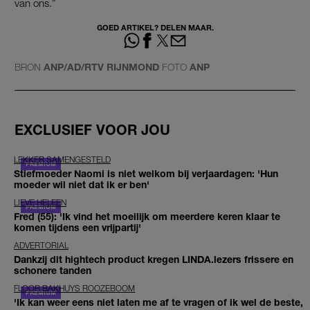
van ons.”
GOED ARTIKEL? DELEN MAAR.
BRON
ANP/AD/RTV RIJNMOND
FOTO
ANP
EXCLUSIEF VOOR JOU
LEKKER SAMENGESTELD
Stiefmoeder Naomi is niet welkom bij verjaardagen: 'Hun
moeder wil niet dat ik er ben'
LIEVE HELEEN
Fred (55): 'Ik vind het moeilijk om meerdere keren klaar te
komen tijdens een vrijpartij'
ADVERTORIAL
Dankzij dit hightech product kregen LINDA.lezers frissere en
schonere tanden
FLOOR BAKHUYS ROOZEBOOM
'Ik kan weer eens niet laten me af te vragen of ik wel de beste,