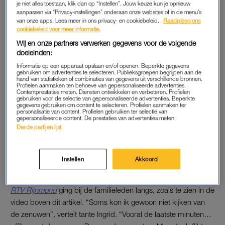
je niet alles toestaan, klik dan op “Instellen”. Jouw keuze kun je opnieuw
spanning liep hoog op. “Het was heel emotioneel”, vertelt
aanpassen via “Privacy-instellingen” onderaan onze websites of in de menu’s
van onze apps. Lees meer in ons privacy- en cookiebeleid.
Raadpleeg ons
vader Cor tegen
AD
.
cookiebeleid voor meer informatie.
Wij en onze partners verwerken gegevens voor de volgende
doeleinden:
REACTIE VADER DUNCAN
Informatie op een apparaat opslaan en/of openen. Beperkte gegevens
De man ging naar eigen zeggen “helemaal uit zijn dak” toen
gebruiken om advertenties te selecteren. Publieksgroepen begrijpen aan de
hand van statistieken of combinaties van gegevens uit verschillende bronnen.
zijn zoon er vervolgens
met de winst vandoor ging
. “Ik heb
Profielen aanmaken ten behoeve van gepersonaliseerde advertenties.
Contentprestaties meten. Diensten ontwikkelen en verbeteren. Profielen
geschreeuwd en gehuild. Alle emoties die je kunt hebben,
gebruiken voor de selectie van gepersonaliseerde advertenties. Beperkte
gegevens gebruiken om content te selecteren. Profielen aanmaken ter
gingen door mij heen.” Maar niet alleen voor vaders was het
personalisatie van content. Profielen gebruiken ter selectie van
enorm spannend; ook opa, oma en Duncans oom en tante,
gepersonaliseerde content. De prestaties van advertenties meten.
Derde partijen lijst
die gewoon thuis in Nederland waren, trokken het bijna niet
meer.
Instellen
Akkoord
SPANNING BIJ FAMILIE THUIS
RTV Rijnmond
ging bij de familieleden langs, zoals te zien in de
video boven dit artikel. “Soms kon ik gewoon niet kijken van
de zenuwen”, vertelt tante Ingrid. “Vooral de laatste minuten…