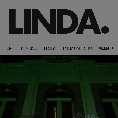
HOME
HOME
TRENDING
TRENDING
LIFESTYLE
LIFESTYLE
PREMIUM
PREMIUM
SHOP
SHOP
MEER