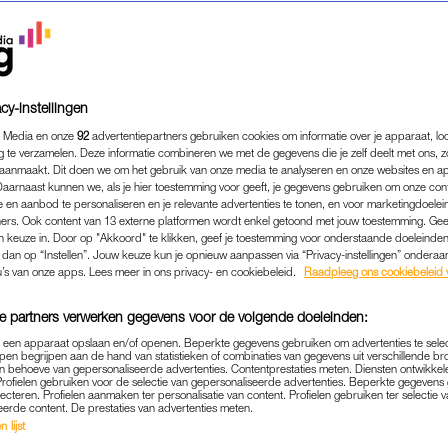
cy-instellingen
 Media en onze
92
advertentiepartners gebruiken cookies om informatie over je apparaat, lo
g te verzamelen. Deze informatie combineren we met de gegevens die je zelf deelt met ons, z
aanmaakt. Dit doen we om het gebruik van onze media te analyseren en onze websites en a
Daarnaast kunnen we, als je hier toestemming voor geeft, je gegevens gebruiken om onze con
 en aanbod te personaliseren en je relevante advertenties te tonen, en voor marketingdoele
ers. Ook content van 13 externe platformen wordt enkel getoond met jouw toestemming. Ge
gen keuze in. Door op "Akkoord" te klikken, geef je toestemming voor onderstaande doeleinden. 
k dan op “Instellen”. Jouw keuze kun je opnieuw aanpassen via “Privacy-instellingen” ondera
ENTERTAINMENT
|
LINDA.
u’s van onze apps. Lees meer in ons privacy- en cookiebeleid.
Raadpleeg ons cookiebeleid 
 GEREED? DIT ZIJN DE 
e partners verwerken gegevens voor de volgende doeleinden:
 NIEUWE SEIZOEN 'WIE IS 
p een apparaat opslaan en/of openen. Beperkte gegevens gebruiken om advertenties te sele
pen begrijpen aan de hand van statistieken of combinaties van gegevens uit verschillende br
26-11-2022
|
JULOT VAN OPSTAL
 behoeve van gepersonaliseerde advertenties. Contentprestaties meten. Diensten ontwikkel
Profielen gebruiken voor de selectie van gepersonaliseerde advertenties. Beperkte gegeven
lecteren. Profielen aanmaken ter personalisatie van content. Profielen gebruiken ter selectie 
de start van seizoen 23 van ‘Wie is de Mol?’. Het bloed
eerde content. De prestaties van advertenties meten.
 lijst
pleet zonder kandidaten. Wij zetten de deelnemers va