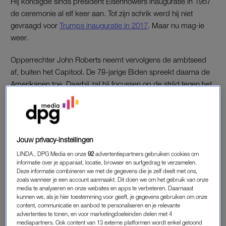
Hij kondigde sinds president Eisenhowers inauguratie in 1957
de ceremonie al elf keer aan. Tot zijn schrik werd hij niet
gevraagd voor
Trumps inauguratie in 2017
. Maar nu mag-ie
weer.
Opperrechter John Roberts neemt vervolgens de ambtseed
af, buiten het Capitool. De 78-jarige Biden spreekt daarna de
Amerikanen toe. Daarbij zal hij focussen op de strijd tegen het
coronavirus en het “verenigen en genezen” van de VS.
Biden-fan Lady Gaga zingt daarna het volkslied. Jennifer
Lopez treedt op aan de westkant van het Capitool – op de foto
Jouw privacy-instellingen
bovenaan zingt ze tijdens de generale repetitie.
LINDA., DPG Media en onze
92
advertentiepartners gebruiken cookies om
informatie over je apparaat, locatie, browser en surfgedrag te verzamelen.
Deze informatie combineren we met de gegevens die je zelf deelt met ons,
zoals wanneer je een account aanmaakt. Dit doen we om het gebruik van onze
media te analyseren en onze websites en apps te verbeteren. Daarnaast
kunnen we, als je hier toestemming voor geeft, je gegevens gebruiken om onze
content, communicatie en aanbod te personaliseren en je relevante
advertenties te tonen, en voor marketingdoeleinden delen met 4
mediapartners. Ook content van 13 externe platformen wordt enkel getoond