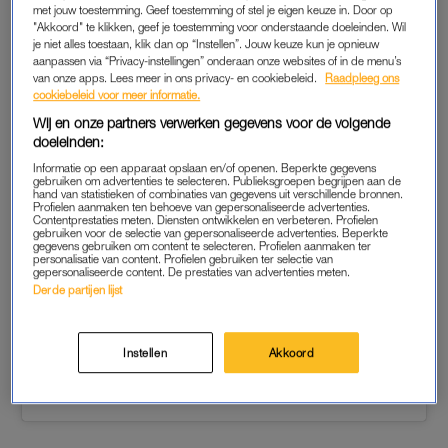
met jouw toestemming. Geef toestemming of stel je eigen keuze in. Door op
"Akkoord" te klikken, geef je toestemming voor onderstaande doeleinden. Wil
je niet alles toestaan, klik dan op “Instellen”. Jouw keuze kun je opnieuw
aanpassen via “Privacy-instellingen” onderaan onze websites of in de menu’s
van onze apps. Lees meer in ons privacy- en cookiebeleid.
Raadpleeg ons
cookiebeleid voor meer informatie.
Wij en onze partners verwerken gegevens voor de volgende
doeleinden:
Dit bericht bekijken op Instagram
Informatie op een apparaat opslaan en/of openen. Beperkte gegevens
gebruiken om advertenties te selecteren. Publieksgroepen begrijpen aan de
hand van statistieken of combinaties van gegevens uit verschillende bronnen.
Profielen aanmaken ten behoeve van gepersonaliseerde advertenties.
Contentprestaties meten. Diensten ontwikkelen en verbeteren. Profielen
gebruiken voor de selectie van gepersonaliseerde advertenties. Beperkte
gegevens gebruiken om content te selecteren. Profielen aanmaken ter
personalisatie van content. Profielen gebruiken ter selectie van
gepersonaliseerde content. De prestaties van advertenties meten.
Derde partijen lijst
Instellen
Akkoord
Een bericht gedeeld door Jennifer Lopez (@jlo)