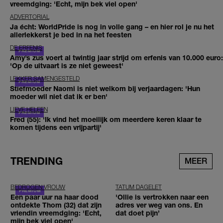
vreemdging: 'Echt, mijn bek viel open'
ADVERTORIAL
Ja écht: WorldPride is nog in volle gang – en hier rol je nu het
allerlekkerst je bed in na het feesten
DE ERFENIS
Amy’s zus voert al twintig jaar strijd om erfenis van 10.000 euro:
'Op de uitvaart is ze niet geweest'
LEKKER SAMENGESTELD
Stiefmoeder Naomi is niet welkom bij verjaardagen: 'Hun
moeder wil niet dat ik er ben'
LIEVE HELEEN
Fred (55): 'Ik vind het moeilijk om meerdere keren klaar te
komen tijdens een vrijpartij'
TRENDING
MEER
BEDROGEN VROUW
TATUM DAGELET
Een paar uur na haar dood
'Ollie is vertrokken naar een
ontdekte Thom (32) dat zijn
adres ver weg van ons. En
vriendin vreemdging: 'Echt,
dat doet pijn’
mijn bek viel open'