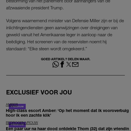
bestorming van het parlement door aanhangers van de
afzwaaiende president Trump.
Volgens waarnemend minister van Defensie Miller zijn er bij de
inlichtingendiensten geen aanwijzingen over dreigingen van
geweld vanuit het Amerikaanse leger in aanloop naar de
beëdiging. Het screenen van de reservisten noemt hij
standaard: “Elke steen wordt omgekeerd.”
GOED ARTIKEL? DELEN MAAR.
EXCLUSIEF VOOR JOU
AMBER
High-class escort Amber: ‘Op het moment dat ik vooroverbuig
hoor ik een zachte klik’
BEDROGEN VROUW
Een paar uur na haar dood ontdekte Thom (32) dat zijn vriendin