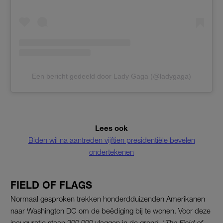
Een bericht gedeeld door Lady Gaga (@ladygaga)
Lees ook
Biden wil na aantreden vijftien presidentiële bevelen
ondertekenen
FIELD OF FLAGS
Normaal gesproken trekken honderdduizenden Amerikanen
naar Washington DC om de beëdiging bij te wonen. Voor deze
inauguratie staan 200.000 vlaggen in de grond, ‘
The Field of