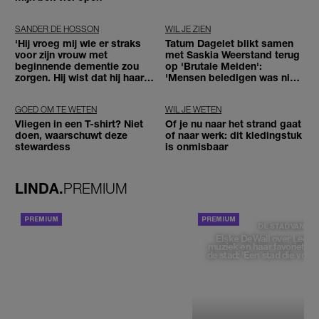
SANDER DE HOSSON
WIL JE ZIEN
'Hij vroeg mij wie er straks
Tatum Dagelet blikt samen
voor zijn vrouw met
met Saskia Weerstand terug
beginnende dementie zou
op 'Brutale Meiden':
zorgen. Hij wist dat hij haar
'Mensen beledigen was niet
zou moeten loslaten'
leuk meer'
GOED OM TE WETEN
WIL JE WETEN
Vliegen in een T-shirt? Niet
Of je nu naar het strand gaat
doen, waarschuwt deze
of naar werk: dit kledingstuk
stewardess
is onmisbaar
LINDA.
PREMIUM
ACHTERGROND
DE STAD VAN
Elske DeWall over Leeu
muziek en haar favoriete p
de stad: 'Een stad die voelt 