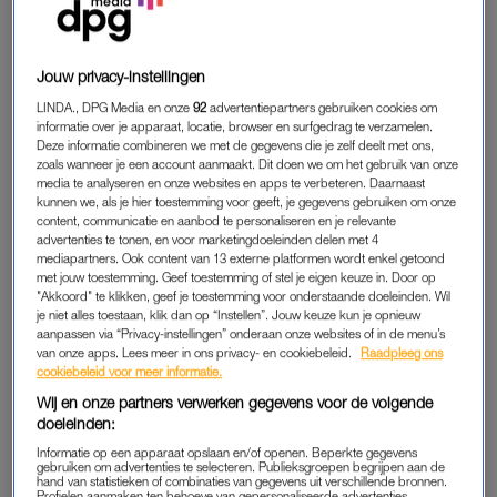
Jouw privacy-instellingen
LINDA., DPG Media en onze
92
advertentiepartners gebruiken cookies om
informatie over je apparaat, locatie, browser en surfgedrag te verzamelen.
Deze informatie combineren we met de gegevens die je zelf deelt met ons,
Een bericht gedeeld door Jamie Trenite (@jamietrenite)
zoals wanneer je een account aanmaakt. Dit doen we om het gebruik van onze
media te analyseren en onze websites en apps te verbeteren. Daarnaast
kunnen we, als je hier toestemming voor geeft, je gegevens gebruiken om onze
content, communicatie en aanbod te personaliseren en je relevante
advertenties te tonen, en voor marketingdoeleinden delen met 4
mediapartners. Ook content van 13 externe platformen wordt enkel getoond
met jouw toestemming. Geef toestemming of stel je eigen keuze in. Door op
BIRGIT SCHUURMAN
"Akkoord" te klikken, geef je toestemming voor onderstaande doeleinden. Wil
je niet alles toestaan, klik dan op “Instellen”. Jouw keuze kun je opnieuw
Birgit doet een oproep om vooral te delen hoe het écht met je
aanpassen via “Privacy-instellingen” onderaan onze websites of in de menu’s
gaat.
van onze apps. Lees meer in ons privacy- en cookiebeleid.
Raadpleeg ons
cookiebeleid voor meer informatie.
Wij en onze partners verwerken gegevens voor de volgende
doeleinden:
Informatie op een apparaat opslaan en/of openen. Beperkte gegevens
gebruiken om advertenties te selecteren. Publieksgroepen begrijpen aan de
hand van statistieken of combinaties van gegevens uit verschillende bronnen.
Profielen aanmaken ten behoeve van gepersonaliseerde advertenties.