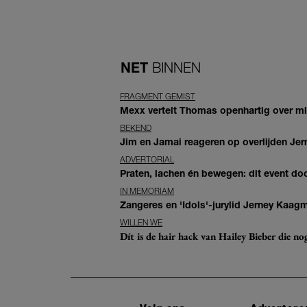
NET
BINNEN
FRAGMENT GEMIST
Mexx vertelt Thomas openhartig over mis
BEKEND
Jim en Jamai reageren op overlijden Jern
ADVERTORIAL
Praten, lachen én bewegen: dit event door
IN MEMORIAM
Zangeres en 'Idols'-jurylid Jerney Kaag
WILLEN WE
Dít is de hair hack van Hailey Bieber die n