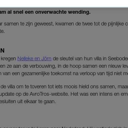
ken om samen een droompension op te bouwen. Maar
nam al snel een onverwachte wending.
r samen te zijn geweest, kwamen de twee tot de pijnlijke 
te.
RN
 kregen
Nelleke en Jörn
de sleutel van hun villa in Seebode
n ze aan de verbouwing, in de hoop samen een nieuw le
van een gezamenlijke toekomst na verloop van tijd niet mee
 villa om te toveren tot iets moois hield ons samen, maar 
en update op de AvroTros-website. Het was een intens en em
esluiten uit elkaar te gaan.