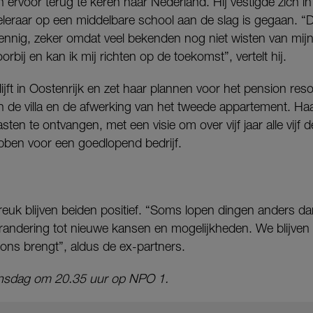
ervoor terug te keren naar Nederland. Hij vestigde zich in 
eleraar op een middelbare school aan de slag is gegaan. “
nig, zeker omdat veel bekenden nog niet wisten van mijn
oorbij en kan ik mij richten op de toekomst”, vertelt hij.
jft in Oostenrijk en zet haar plannen voor het pension resol
n de villa en de afwerking van het tweede appartement. Ha
asten te ontvangen, met een visie om over vijf jaar alle vij
ebben voor een goedlopend bedrijf.
breuk blijven beiden positief. “Soms lopen dingen anders d
 verandering tot nieuwe kansen en mogelijkheden. We blijven p
ons brengt”, aldus de ex-partners.
 dinsdag om 20.35 uur op NPO 1.