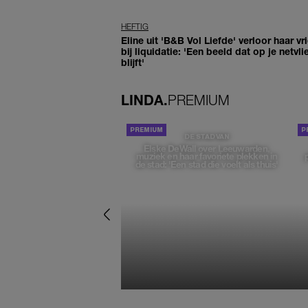
HEFTIG
Eline uit 'B&B Vol Liefde' verloor haar vr
bij liquidatie: 'Een beeld dat op je netvli
blijft'
LINDA.
PREMIUM
DE STAD VAN
Elske DeWall over Leeuwarden,
muziek en haar favoriete plekken in
de stad: 'Een stad die voelt als thuis'