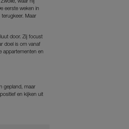
Zwolle, waar hij
De eerste weken in
 terugkeer. Maar
uut door. Zij focust
ar doel is om vanaf
f de appartementen en
an gepland, maar
ositief en kijken uit