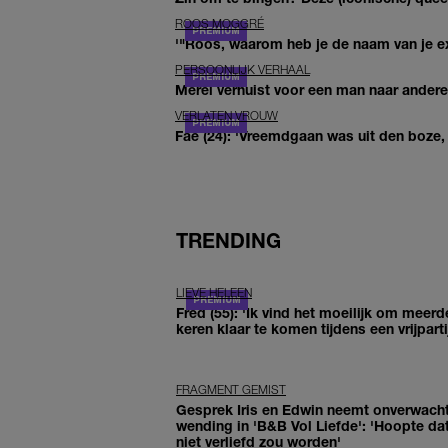
ROOS MOGGRÉ
'"Roos, waarom heb je de naam van je ex 
PERSOONLIJK VERHAAL
Merel verhuist voor een man naar andere 
VERLATEN VROUW
Fae (24): 'Vreemdgaan was uit den boze, d
TRENDING
LIEVE HELEEN
Fred (55): 'Ik vind het moeilijk om meerd
keren klaar te komen tijdens een vrijparti
FRAGMENT GEMIST
Gesprek Iris en Edwin neemt onverwach
wending in 'B&B Vol Liefde': 'Hoopte dat
niet verliefd zou worden'