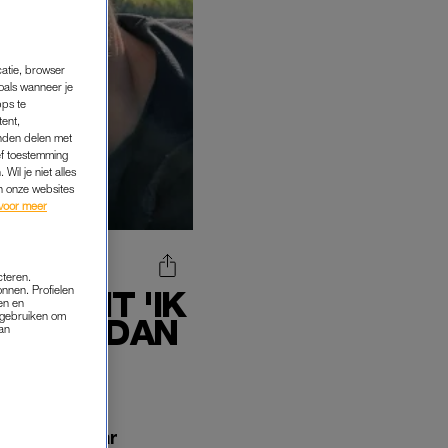
catie, browser
oals wanneer je
pps te
tent,
inden delen met
ef toestemming
Wil je niet alles
an onze websites
voor meer
cteren.
onnen. Profielen
RN UIT 'IK
en en
s gebruiken om
NDERS DAN
van
l energie naar