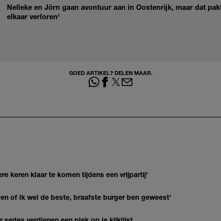
Nelleke en Jörn gaan avontuur aan in Oostenrijk, maar dat pakt 
elkaar verloren'
GOED ARTIKEL? DELEN MAAR.
re keren klaar te komen tijdens een vrijpartij'
agen of ik wel de beste, braafste burger ben geweest'
series verdienen een plek op je kijklijst