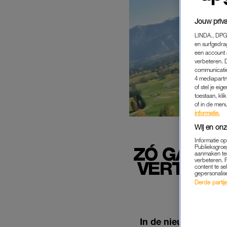
Jouw priva
LINDA., DPG
en surfgedra
een account 
verbeteren. 
communicatie
4 mediapartn
of stel je ei
toestaan, kli
of in de men
informatie.
Wij en onz
Informatie o
Publieksgroe
ZÓ GAAT H
aanmaken ten
verbeteren. 
VERTREK'
content te se
gepersonalis
Derde partijen
In de nieuwste afle