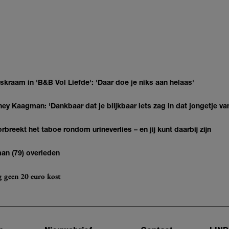
kraam in 'B&B Vol Liefde': 'Daar doe je niks aan helaas'
ey Kaagman: 'Dankbaar dat je blijkbaar iets zag in dat jongetje van
breekt het taboe rondom urineverlies – en jij kunt daarbij zijn
man (79) overleden
og geen 20 euro kost