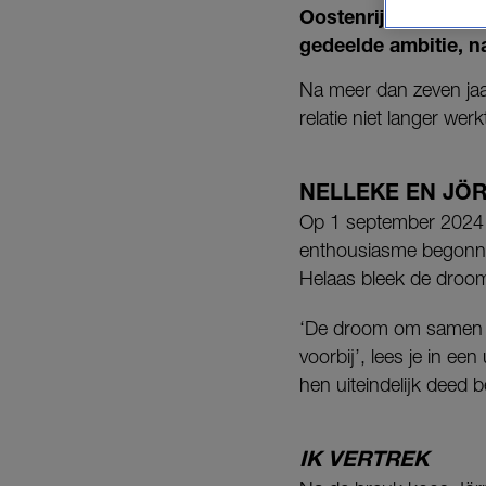
Oostenrijk vertrok
gedeelde ambitie, 
Na meer dan zeven jaa
relatie niet langer werk
NELLEKE EN JÖ
Op 1 september 2024
enthousiasme begonne
Helaas bleek de droom 
‘De droom om samen de
voorbij’, lees je in e
hen uiteindelijk deed b
IK VERTREK