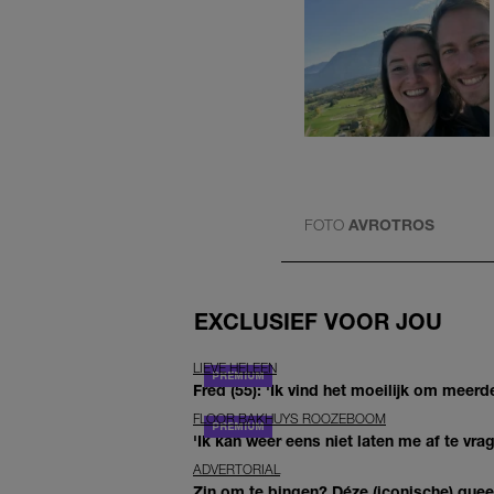
FOTO
AVROTROS
EXCLUSIEF VOOR JOU
LIEVE HELEEN
Fred (55): 'Ik vind het moeilijk om meerde
FLOOR BAKHUYS ROOZEBOOM
'Ik kan weer eens niet laten me af te vr
ADVERTORIAL
Zin om te bingen? Déze (iconische) queer 