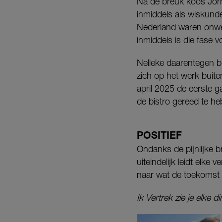
Na de breuk koos Jörn 
inmiddels als wiskund
Nederland waren onwen
inmiddels is die fase v
Nelleke daarentegen bli
zich op het werk buite
april 2025 de eerste g
de bistro gereed te h
POSITIEF
Ondanks de pijnlijke 
uiteindelijk leidt elke
naar wat de toekomst 
Ik Vertrek zie je elke