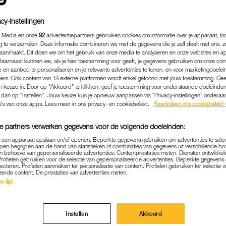
cy-instellingen
 Media en onze
92
advertentiepartners gebruiken cookies om informatie over je apparaat, lo
g te verzamelen. Deze informatie combineren we met de gegevens die je zelf deelt met ons, z
aanmaakt. Dit doen we om het gebruik van onze media te analyseren en onze websites en a
Daarnaast kunnen we, als je hier toestemming voor geeft, je gegevens gebruiken om onze con
 en aanbod te personaliseren en je relevante advertenties te tonen, en voor marketingdoele
ers. Ook content van 13 externe platformen wordt enkel getoond met jouw toestemming. Ge
gen keuze in. Door op "Akkoord" te klikken, geef je toestemming voor onderstaande doeleinden. 
k dan op “Instellen”. Jouw keuze kun je opnieuw aanpassen via “Privacy-instellingen” ondera
u’s van onze apps. Lees meer in ons privacy- en cookiebeleid.
Raadpleeg ons cookiebeleid 
e partners verwerken gegevens voor de volgende doeleinden:
ENTERTAINMENT
|
WIL JE WETEN
p een apparaat opslaan en/of openen. Beperkte gegevens gebruiken om advertenties te sele
pen begrijpen aan de hand van statistieken of combinaties van gegevens uit verschillende br
ET NU MET NELLEKE EN JÖ
 behoeve van gepersonaliseerde advertenties. Contentprestaties meten. Diensten ontwikkel
Profielen gebruiken voor de selectie van gepersonaliseerde advertenties. Beperkte gegeven
: 'SOMS LOPEN DINGEN A
lecteren. Profielen aanmaken ter personalisatie van content. Profielen gebruiken ter selectie 
eerde content. De prestaties van advertenties meten.
GEPLAND'
 lijst
19-02-2025
|
ROBYN VAN GORSEL
Instellen
Akkoord
vering van
Ik Vertrek
zagen we hoe Nelleke en Jörn vo