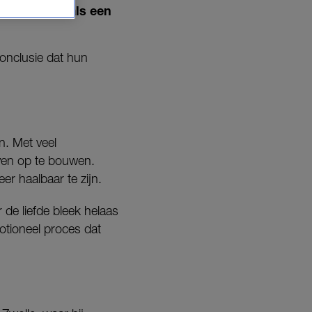
 wat begon als een
conclusie dat hun
n. Met veel
ven op te bouwen.
r haalbaar te zijn.
de liefde bleek helaas
otioneel proces dat