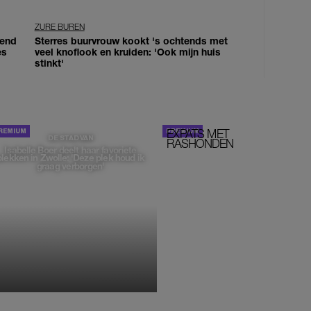
ZURE BUREN
iend
Sterres buurvrouw kookt 's ochtends met
es
veel knoflook en kruiden: 'Ook mijn huis
stinkt'
EXPATS MET
STOM!
DE STAD VAN
RASHONDEN
Isabelle Boer deelt haar favoriete
plekken in Zwolle: 'Deze plek houd ik
graag verborgen'
MONIQUE KLEMANN