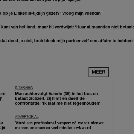
op je LinkedIn-tijdlijn gezet?" vroeg mijn vriendin'
kant van het land, maar hij verdwijnt: 'Huur al maanden niet betaal
at deed je niet, toch bleek mijn partner zelf een affaire te hebben'
MEER
INTERVIEW
ere
Man achtervolgt Valerie (35) in het bos en
j'
betast zichzelf, zij filmt en deelt de
confrontatie: 'Ik laat me niet tegenhouden'
ADVERTORIAL
Word een professional yapper: zó wordt nieuwe
te
mensen ontmoeten veel minder awkward
 je