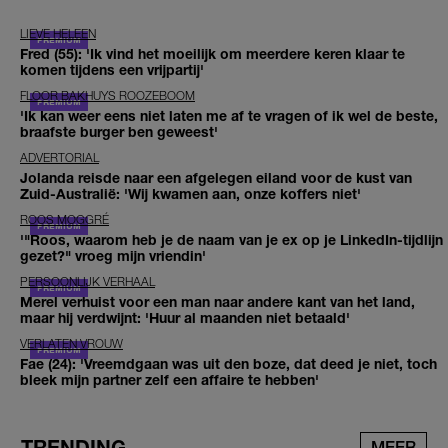
LIEVE HELEEN
Fred (55): 'Ik vind het moeilijk om meerdere keren klaar te
komen tijdens een vrijpartij'
FLOOR BAKHUYS ROOZEBOOM
'Ik kan weer eens niet laten me af te vragen of ik wel de beste,
braafste burger ben geweest'
ADVERTORIAL
Jolanda reisde naar een afgelegen eiland voor de kust van
Zuid-Australië: 'Wij kwamen aan, onze koffers niet'
ROOS MOGGRÉ
'"Roos, waarom heb je de naam van je ex op je LinkedIn-tijdlijn
gezet?" vroeg mijn vriendin'
PERSOONLIJK VERHAAL
Merel verhuist voor een man naar andere kant van het land,
maar hij verdwijnt: 'Huur al maanden niet betaald'
VERLATEN VROUW
Fae (24): 'Vreemdgaan was uit den boze, dat deed je niet, toch
bleek mijn partner zelf een affaire te hebben'
TRENDING
MEER