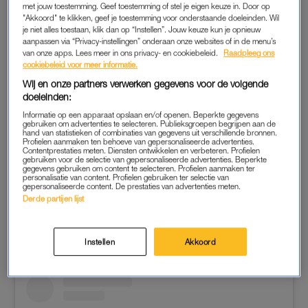
Kemper en Tatyana Beloy terug op de bijzondere tijd. Snel
met jouw toestemming. Geef toestemming of stel je eigen keuze in. Door op
daarna is het tijd voor de eerste afvaller. Sharice behaalt de
"Akkoord" te klikken, geef je toestemming voor onderstaande doeleinden. Wil
je niet alles toestaan, klik dan op “Instellen”. Jouw keuze kun je opnieuw
derde plek. Dat betekent dat of Jordy óf
Mattheüs
er met de
aanpassen via “Privacy-instellingen” onderaan onze websites of in de menu’s
winst vandoor gaat. Ze wachten in de studio op het
van onze apps. Lees meer in ons privacy- en cookiebeleid.
Raadpleeg ons
cookiebeleid voor meer informatie.
verlossende woord.
Wij en onze partners verwerken gegevens voor de volgende
doeleinden:
WINNAAR ‘BIG BROTHER 2025’
Informatie op een apparaat opslaan en/of openen. Beperkte gegevens
gebruiken om advertenties te selecteren. Publieksgroepen begrijpen aan de
De winnaar is niemand minder dan – tromgeroffel – Jordy. De
hand van statistieken of combinaties van gegevens uit verschillende bronnen.
Profielen aanmaken ten behoeve van gepersonaliseerde advertenties.
juridisch medewerker bij het Openbaar Ministerie, is door het
Contentprestaties meten. Diensten ontwikkelen en verbeteren. Profielen
gebruiken voor de selectie van gepersonaliseerde advertenties. Beperkte
dolle heen en zowel Mattheüs als zijn vrienden en familie
gegevens gebruiken om content te selecteren. Profielen aanmaken ter
personalisatie van content. Profielen gebruiken ter selectie van
omhelzen hem. “Dit is niet normaal”, begint hij. “Ik wil iedereen
gepersonaliseerde content. De prestaties van advertenties meten.
enorm bedanken voor alle steun.”
Derde partijen lijst
Instellen
Akkoord