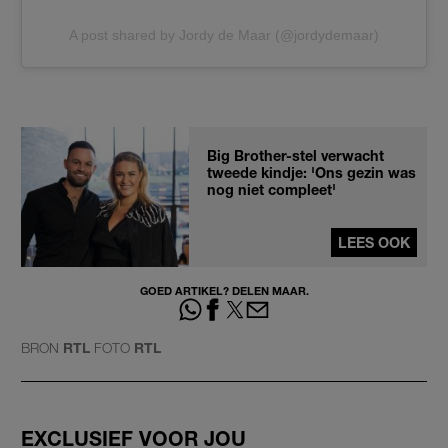
A post shared by Jordy de Maar (@jordydemaar)
Big Brother-stel verwacht
tweede kindje: 'Ons gezin was
nog niet compleet'
LEES OOK
GOED ARTIKEL? DELEN MAAR.
BRON
RTL
FOTO
RTL
EXCLUSIEF VOOR JOU