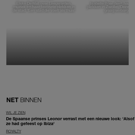
Elske DeWall over Leeuwarden,
Isabelle Boer deelt haar f
muziek en haar favoriete plekken in
plekken in Zwolle: 'Deze pl
de stad: 'Een stad die voelt als thuis'
graag verborgen'
NET
BINNEN
WIL JE ZIEN
De Spaanse prinses Leonor verrast met een nieuwe look: 'Alsof
ze had gefeest op Ibiza'
ROYALTY