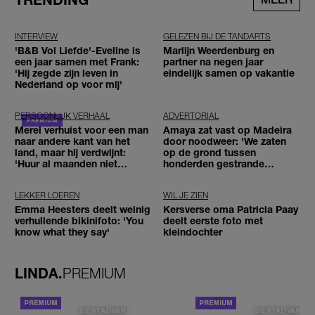
INTERVIEW
GELEZEN BIJ DE TANDARTS
'B&B Vol Liefde'-Eveline is
Marlijn Weerdenburg en
een jaar samen met Frank:
partner na negen jaar
'Hij zegde zijn leven in
eindelijk samen op vakantie
Nederland op voor mij'
PERSOONLIJK VERHAAL
ADVERTORIAL
Merel verhuist voor een man
Amaya zat vast op Madeira
naar andere kant van het
door noodweer: 'We zaten
land, maar hij verdwijnt:
op de grond tussen
'Huur al maanden niet
honderden gestrande
betaald'
reizigers'
LEKKER LOEREN
WIL JE ZIEN
Emma Heesters deelt weinig
Kersverse oma Patricia Paay
verhullende bikinifoto: 'You
deelt eerste foto met
know what they say'
kleindochter
LINDA.
PREMIUM
DE STAD VAN
DE STAD VAN