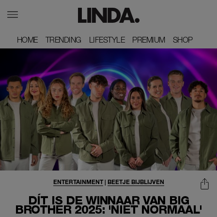
HOME
HOME
TRENDING
TRENDING
LIFESTYLE
LIFESTYLE
PREMIUM
PREMIUM
SHOP
SHOP
ENTERTAINMENT
|
BEETJE BIJBLIJVEN
DÍT IS DE WINNAAR VAN BIG
BROTHER 2025: 'NIET NORMAAL'