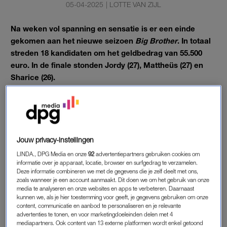
05-04-2025
|
LOTTE VAN ZIJL
Na weken vol spanning en sensatie is er een einde
gekomen aan het nieuwe seizoen
Big Brother
. In totaal
streden 18 kandidaten om het geldbedrag van 55.500
euro. In de finale stonden Jordy (27), Mattheüs (27) en
Sharice (26).
Maar er kan er maar één de winnaar zijn.
FINALE
Jouw privacy-instellingen
De laatste momenten in het huis worden gevierd met
LINDA., DPG Media en onze
92
advertentiepartners gebruiken cookies om
champagne. Hierna krijgen de kandidaten eindelijk weer hun
informatie over je apparaat, locatie, browser en surfgedrag te verzamelen.
vrienden en familie te zien. Jordy brengt een toost uit: “We
Deze informatie combineren we met de gegevens die je zelf deelt met ons,
zoals wanneer je een account aanmaakt. Dit doen we om het gebruik van onze
hebben alle obstakels overwonnen. Laten we dankbaar zijn
media te analyseren en onze websites en apps te verbeteren. Daarnaast
dat we hier hebben mogen komen.”
kunnen we, als je hier toestemming voor geeft, je gegevens gebruiken om onze
content, communicatie en aanbod te personaliseren en je relevante
advertenties te tonen, en voor marketingdoeleinden delen met 4
De kandidaten blikken met de presentatoren Geraldine
mediapartners. Ook content van 13 externe platformen wordt enkel getoond