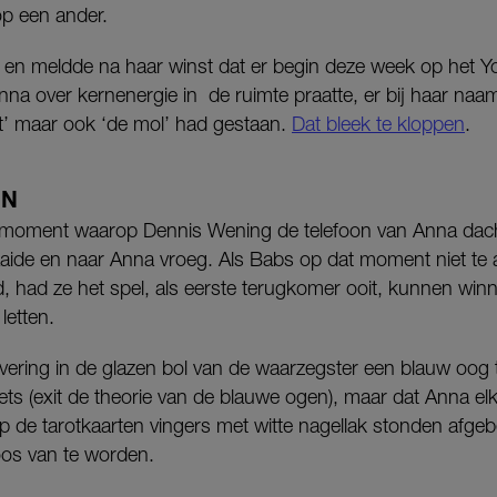
op een ander.
 en meldde na haar winst dat er begin deze week op het Yo
Anna over kernenergie in de ruimte praatte, er bij haar naam
t’ maar ook ‘de mol’ had gestaan.
Dat bleek te kloppen
.
JN
 moment waarop Dennis Wening de telefoon van Anna dacht
ide en naar Anna vroeg. Als Babs op dat moment niet te 
, had ze het spel, als eerste terugkomer ooit, kunnen win
letten.
levering in de glazen bol van de waarzegster een blauw oog 
ts (exit de theorie van de blauwe ogen), maar dat Anna elke
p de tarotkaarten vingers met witte nagellak stonden afgeb
oos van te worden.