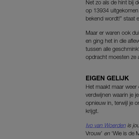
Net zo als de hint bij
op 13934 uitgekomen. “
bekend wordt!” staat 
Maar er waren ook duid
en ging het in die afl
tussen alle geschminkt
opdracht moesten ze 
EIGEN GELIJK
Het maakt maar weer dui
verdwijnen waarin je je
opnieuw in, terwijl je
krijgt.
Ivo van Woerden
is jou
Vrouw’
en
‘Wie is de 