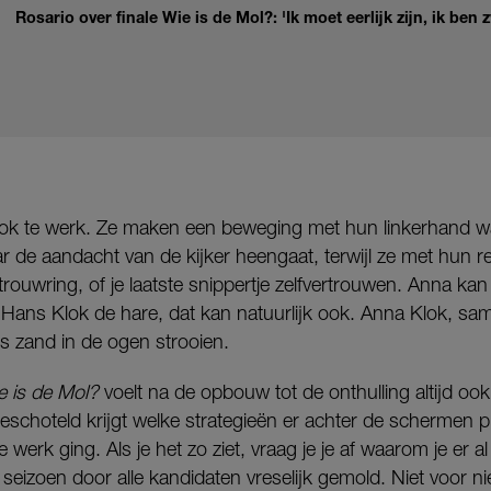
Rosario over finale Wie is de Mol?: 'Ik moet eerlijk zijn, ik be
 ook te werk. Ze maken een beweging met hun linkerhand wa
r de aandacht van de kijker heengaat, terwijl ze met hun 
 trouwring, of je laatste snippertje zelfvertrouwen. Anna ka
Hans Klok de hare, dat kan natuurlijk ook. Anna Klok, sa
hts zand in de ogen strooien.
e is de Mol?
voelt na de opbouw tot de onthulling altijd ook
rgeschoteld krijgt welke strategieën er achter de schermen 
erk ging. Als je het zo ziet, vraag je je af waarom je er al 
 seizoen door alle kandidaten vreselijk gemold. Niet voor ni