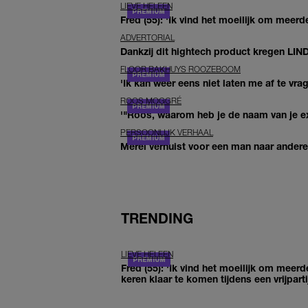
LIEVE HELEEN
Fred (55): 'Ik vind het moeilijk om meerde
ADVERTORIAL
Dankzij dit hightech product kregen LIN
FLOOR BAKHUYS ROOZEBOOM
'Ik kan weer eens niet laten me af te vr
ROOS MOGGRÉ
'"Roos, waarom heb je de naam van je ex 
PERSOONLIJK VERHAAL
Merel verhuist voor een man naar andere 
TRENDING
LIEVE HELEEN
Fred (55): 'Ik vind het moeilijk om meerd
keren klaar te komen tijdens een vrijparti