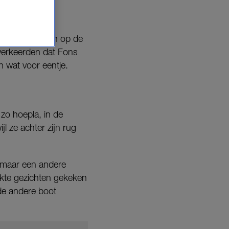
 hun neus boven op de
verkeerden dat Fons
n wat voor eentje.
 zo hoepla, in de
l ze achter zijn rug
e maar een andere
kte gezichten gekeken
de andere boot