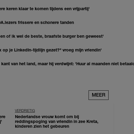
re keren klaar te komen tijdens een vrijpartij'
DA.lezers frissere en schonere tanden
agen of ik wel de beste, braafste burger ben geweest'
op je LinkedIn-tijdlijn gezet?" vroeg mijn vriendin'
kant van het land, maar hij verdwijnt: 'Huur al maanden niet betaal
MEER
VERDRIETIG
ere
Nederlandse vrouw komt om bij
j'
reddingspoging van vriendin in zee Kreta,
kinderen zien het gebeuren