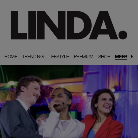
HOME
HOME
TRENDING
TRENDING
LIFESTYLE
LIFESTYLE
PREMIUM
PREMIUM
SHOP
SHOP
MEER