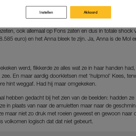
Instellen
Akkoord
oost dat de kandidaten die mee naar Mexico waren en met
eten, ook allemaal op Fons zaten en dus in totale shock 
.585 euro) en het Anna bleek te zijn. Ja, Anna is de Mol e
gekeken werd, flikkerde ze alles wat ze in haar handen had,
n zee. En maar aardig doorkletsen met ‘hulpmol’ Kees, terwij
re hint weggaf. Had hij maar omgekeken.
maal hebben gedacht bij het zien van de beelden: hadden z
e in plaats van naar de amuletten maar naar de geschmin
ze maar niet zo druk met roeien geweest en gewoon naar 
is volkomen logisch dat dat niet gebeurt.