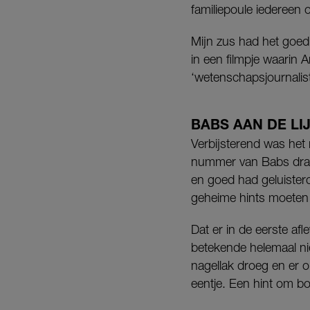
familiepoule iedereen 
Mijn zus had het goed
in een filmpje waarin 
‘wetenschapsjournalis
BABS AAN DE LI
Verbijsterend was het
nummer van Babs draa
en goed had geluisterd
geheime hints moeten 
Dat er in de eerste af
betekende helemaal nie
nagellak droeg en er o
eentje. Een hint om b