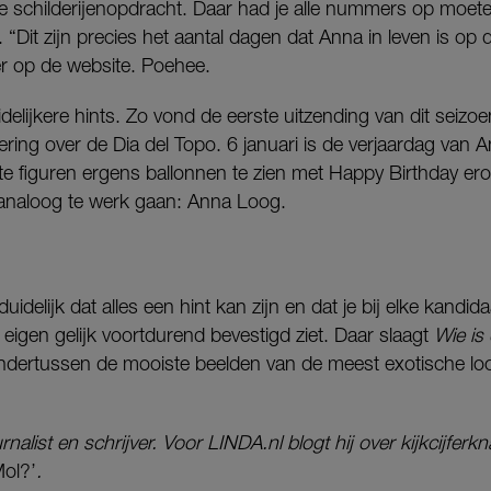
 de schilderijenopdracht. Daar had je alle nummers op moete
Dit zijn precies het aantal dagen dat Anna in leven is op 
er op de website. Poehee.
elijkere hints. Zo vond de eerste uitzending van dit seizoe
evering over de Dia del Topo. 6 januari is de verjaardag van
e figuren ergens ballonnen te zien met Happy Birthday ero
analoog te werk gaan: Anna Loog.
delijk dat alles een hint kan zijn en dat je bij elke kandida
 eigen gelijk voortdurend bevestigd ziet. Daar slaagt
Wie is
 ondertussen de mooiste beelden van de meest exotische lo
rnalist en schrijver. Voor LINDA.nl blogt hij over kijkcijferkna
Mol?’
.