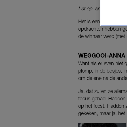
Let op: spoilers!
Het is een schrale tr
opdrachten hebben gez
de winnaar werd (met 8
WEGGOOI-ANNA
Want als er even niet 
plomp, in de bosjes, i
om de ene na de ande
Ja, dat zullen ze alle
focus gehad. Hadden z
op het feest. Hadden 
gekeken, maar ja, het 