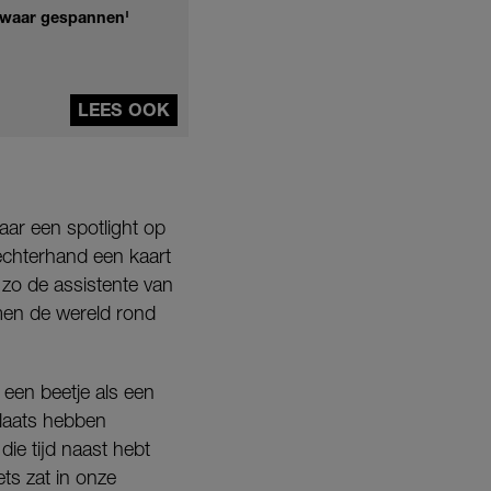
n zwaar gespannen'
LEES OOK
ar een spotlight op
rechterhand een kaart
n zo de assistente van
men de wereld rond
 een beetje als een
plaats hebben
die tijd naast hebt
ets zat in onze