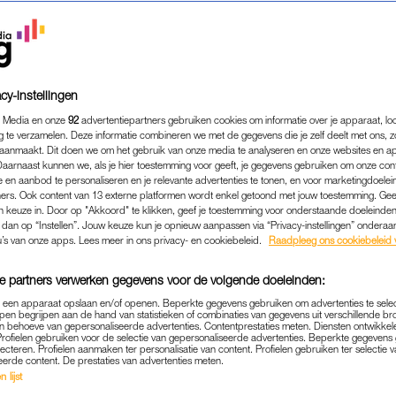
cy-instellingen
 Media en onze
92
advertentiepartners gebruiken cookies om informatie over je apparaat, lo
g te verzamelen. Deze informatie combineren we met de gegevens die je zelf deelt met ons, z
aanmaakt. Dit doen we om het gebruik van onze media te analyseren en onze websites en a
Daarnaast kunnen we, als je hier toestemming voor geeft, je gegevens gebruiken om onze con
 en aanbod te personaliseren en je relevante advertenties te tonen, en voor marketingdoele
ers. Ook content van 13 externe platformen wordt enkel getoond met jouw toestemming. Ge
gen keuze in. Door op "Akkoord" te klikken, geef je toestemming voor onderstaande doeleinden. 
k dan op “Instellen”. Jouw keuze kun je opnieuw aanpassen via “Privacy-instellingen” ondera
ENTERTAINMENT
|
LINDA.
u’s van onze apps. Lees meer in ons privacy- en cookiebeleid.
Raadpleeg ons cookiebeleid 
 MOL’: HET HOGE WOORD IS
e partners verwerken gegevens voor de volgende doeleinden:
IS DE MOL
p een apparaat opslaan en/of openen. Beperkte gegevens gebruiken om advertenties te sele
pen begrijpen aan de hand van statistieken of combinaties van gegevens uit verschillende br
10-03-2024
|
IVO VAN WOERDEN
 behoeve van gepersonaliseerde advertenties. Contentprestaties meten. Diensten ontwikkel
Profielen gebruiken voor de selectie van gepersonaliseerde advertenties. Beperkte gegeven
lecteren. Profielen aanmaken ter personalisatie van content. Profielen gebruiken ter selectie 
 wie één mol. Journalist Ivo van Woerden praat je bij
eerde content. De prestaties van advertenties meten.
 lijst
et was een ontknoping die de kandidaten totaal niet