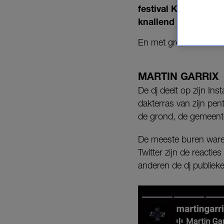
festival Kingsland 
knallend einde van 
En met groots bedoele
MARTIN GARRIX
De dj deelt op zijn I
dakterras van zijn pe
de grond, de gemeent
De meeste buren waren 
Twitter zijn de reacti
anderen de dj publiekeli