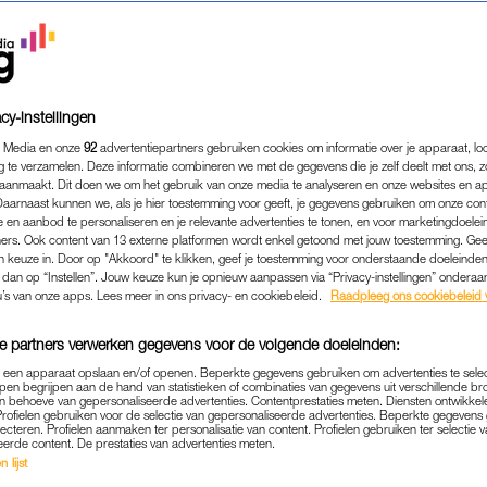
cy-instellingen
 Media en onze
92
advertentiepartners gebruiken cookies om informatie over je apparaat, lo
g te verzamelen. Deze informatie combineren we met de gegevens die je zelf deelt met ons, z
aanmaakt. Dit doen we om het gebruik van onze media te analyseren en onze websites en a
Daarnaast kunnen we, als je hier toestemming voor geeft, je gegevens gebruiken om onze con
 en aanbod te personaliseren en je relevante advertenties te tonen, en voor marketingdoele
ers. Ook content van 13 externe platformen wordt enkel getoond met jouw toestemming. Ge
gen keuze in. Door op "Akkoord" te klikken, geef je toestemming voor onderstaande doeleinden. 
k dan op “Instellen”. Jouw keuze kun je opnieuw aanpassen via “Privacy-instellingen” ondera
ENTERTAINMENT
|
BEKEND
u’s van onze apps. Lees meer in ons privacy- en cookiebeleid.
Raadpleeg ons cookiebeleid 
ARRIX ZORGT VOOR KNALL
e partners verwerken gegevens voor de volgende doeleinden:
SDAG MET VUURWERKSHO
p een apparaat opslaan en/of openen. Beperkte gegevens gebruiken om advertenties te sele
PENTHOUSE
pen begrijpen aan de hand van statistieken of combinaties van gegevens uit verschillende br
 behoeve van gepersonaliseerde advertenties. Contentprestaties meten. Diensten ontwikkel
Profielen gebruiken voor de selectie van gepersonaliseerde advertenties. Beperkte gegeven
28-04-2022
|
MARLOES VAN WIJNEN
lecteren. Profielen aanmaken ter personalisatie van content. Profielen gebruiken ter selectie 
eerde content. De prestaties van advertenties meten.
 lijst
 Koningsdag goed gevierd. En niet alleen als een van