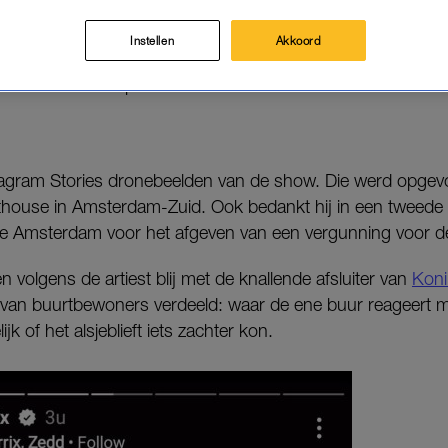
in Amsterdam. De dj zorgde ’s avonds vanaf zijn pent
de feestdag.
Instellen
Akkoord
n we: inclusief spectaculaire vuurwerkshow.
nstagram Stories dronebeelden van de show. Die werd opgev
nthouse in Amsterdam-Zuid. Ook bedankt hij in een tweede
e Amsterdam voor het afgeven van een vergunning voor d
volgens de artiest blij met de knallende afsluiter van
Kon
es van buurtbewoners verdeeld: waar de ene buur reageert m
jk of het alsjeblieft iets zachter kon.