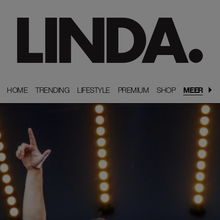
HOME
HOME
TRENDING
TRENDING
LIFESTYLE
LIFESTYLE
PREMIUM
PREMIUM
SHOP
SHOP
MEER