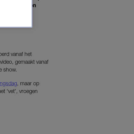
house voor een
oerd vanaf het
 video, gemaakt vanaf
e show.
ingsdag
, maar op
et ‘vet’, vroegen