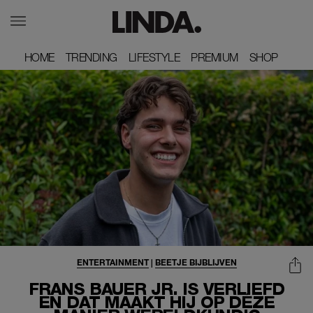
HOME
HOME
TRENDING
TRENDING
LIFESTYLE
LIFESTYLE
PREMIUM
PREMIUM
SHOP
SHOP
ENTERTAINMENT
|
BEETJE BIJBLIJVEN
FRANS BAUER JR. IS VERLIEFD
EN DAT MAAKT HIJ OP DÉZE