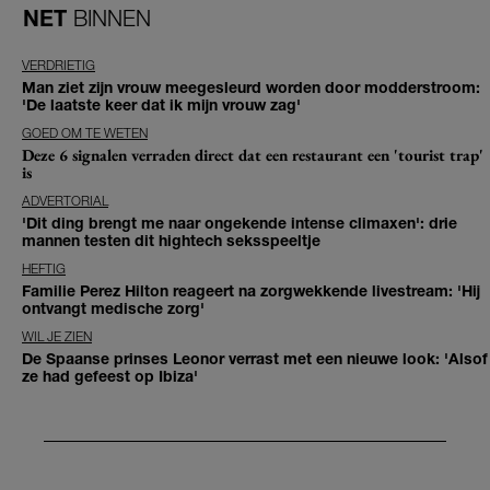
NET
BINNEN
VERDRIETIG
Man ziet zijn vrouw meegesleurd worden door modderstroom:
'De laatste keer dat ik mijn vrouw zag'
GOED OM TE WETEN
Deze 6 signalen verraden direct dat een restaurant een 'tourist trap'
is
ADVERTORIAL
'Dit ding brengt me naar ongekende intense climaxen': drie
mannen testen dit hightech seksspeeltje
HEFTIG
Familie Perez Hilton reageert na zorgwekkende livestream: 'Hij
ontvangt medische zorg'
WIL JE ZIEN
De Spaanse prinses Leonor verrast met een nieuwe look: 'Alsof
ze had gefeest op Ibiza'