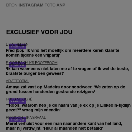
BRON
INSTAGRAM
FOTO
ANP
EXCLUSIEF VOOR JOU
LIEVE HELEEN
Fred (55): 'Ik vind het moeilijk om meerdere keren klaar te
komen tijdens een vrijpartij'
FLOOR BAKHUYS ROOZEBOOM
'Ik kan weer eens niet laten me af te vragen of ik wel de beste,
braafste burger ben geweest'
ADVERTORIAL
Amaya zat vast op Madeira door noodweer: 'We zaten op de
grond tussen honderden gestrande reizigers'
ROOS MOGGRÉ
'"Roos, waarom heb je de naam van je ex op je LinkedIn-tijdlijn
gezet?" vroeg mijn vriendin'
PERSOONLIJK VERHAAL
Merel verhuist voor een man naar andere kant van het land,
maar hij verdwijnt: 'Huur al maanden niet betaald'