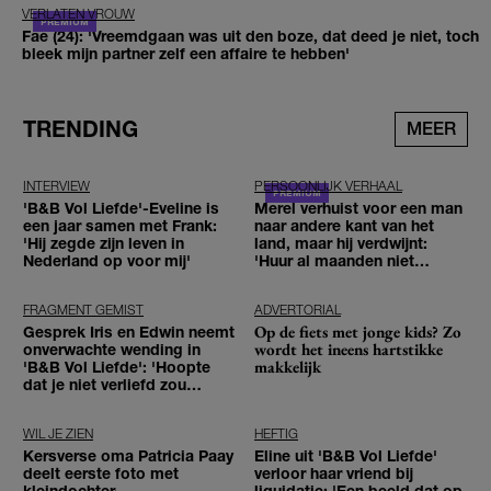
VERLATEN VROUW
Fae (24): 'Vreemdgaan was uit den boze, dat deed je niet, toch
bleek mijn partner zelf een affaire te hebben'
TRENDING
MEER
INTERVIEW
PERSOONLIJK VERHAAL
'B&B Vol Liefde'-Eveline is
Merel verhuist voor een man
een jaar samen met Frank:
naar andere kant van het
'Hij zegde zijn leven in
land, maar hij verdwijnt:
Nederland op voor mij'
'Huur al maanden niet
betaald'
FRAGMENT GEMIST
ADVERTORIAL
Op de fiets met jonge kids? Zo
Gesprek Iris en Edwin neemt
wordt het ineens hartstikke
onverwachte wending in
makkelijk
'B&B Vol Liefde': 'Hoopte
dat je niet verliefd zou
worden'
WIL JE ZIEN
HEFTIG
Kersverse oma Patricia Paay
Eline uit 'B&B Vol Liefde'
deelt eerste foto met
verloor haar vriend bij
kleindochter
liquidatie: 'Een beeld dat op