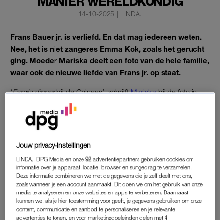
MANIER WERELDKUNDIG
14-10-2025
|
LINDA.
Frans Bauer jr. is verliefd. En dat mag iedereen weten.
Nee, het is niet zangeres Emma Kok, zoals het gerucht
ging. Moeder Mariska deelt een foto van de hele familie,
waar ook de nieuwe liefde van Frans jr. op staat.
‘
Family dinner
bij de Chinees’, schrijft
Mariska
bij de foto in
haar Instagram Stories.
FRANS BAUER JR. IS VERLIEFD
Jouw privacy-instellingen
De hele familie Bauer is bij de Chinees aan het eten. En daar
LINDA., DPG Media en onze
92
advertentiepartners gebruiken cookies om
zijn ook de liefdes van de jongens bij.
informatie over je apparaat, locatie, browser en surfgedrag te verzamelen.
Deze informatie combineren we met de gegevens die je zelf deelt met ons,
Christiaan is gelukkig met Kim, Jan is met Danique en de
zoals wanneer je een account aanmaakt. Dit doen we om het gebruik van onze
media te analyseren en onze websites en apps te verbeteren. Daarnaast
nieuwe vriendin van Frans jr. heet Liza. ‘De tafel wordt steeds
kunnen we, als je hier toestemming voor geeft, je gegevens gebruiken om onze
groter’, aldus Mariska. Voor de gelegenheid droeg iedereen
content, communicatie en aanbod te personaliseren en je relevante
een kimono in de stijl van het Chinese restaurant.
advertenties te tonen, en voor marketingdoeleinden delen met 4