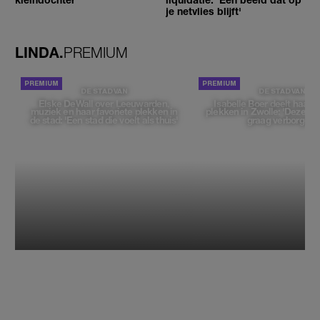
je netvlies blijft'
LINDA.
PREMIUM
DE STAD VAN
DE STAD VAN
Elske DeWall over Leeuwarden,
Isabelle Boer deelt haar f
muziek en haar favoriete plekken in
plekken in Zwolle: 'Deze pl
de stad: 'Een stad die voelt als thuis'
graag verborgen'