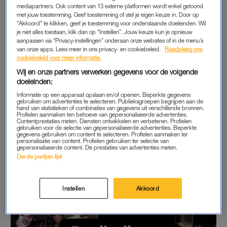
mediapartners. Ook content van 13 externe platformen wordt enkel getoond
met jouw toestemming. Geef toestemming of stel je eigen keuze in. Door op
Tekst gaat verder onder de foto.
"Akkoord" te klikken, geef je toestemming voor onderstaande doeleinden. Wil
je niet alles toestaan, klik dan op “Instellen”. Jouw keuze kun je opnieuw
aanpassen via “Privacy-instellingen” onderaan onze websites of in de menu’s
van onze apps. Lees meer in ons privacy- en cookiebeleid.
Raadpleeg ons
cookiebeleid voor meer informatie.
Wij en onze partners verwerken gegevens voor de volgende
doeleinden:
Informatie op een apparaat opslaan en/of openen. Beperkte gegevens
gebruiken om advertenties te selecteren. Publieksgroepen begrijpen aan de
hand van statistieken of combinaties van gegevens uit verschillende bronnen.
Profielen aanmaken ten behoeve van gepersonaliseerde advertenties.
Contentprestaties meten. Diensten ontwikkelen en verbeteren. Profielen
gebruiken voor de selectie van gepersonaliseerde advertenties. Beperkte
gegevens gebruiken om content te selecteren. Profielen aanmaken ter
personalisatie van content. Profielen gebruiken ter selectie van
gepersonaliseerde content. De prestaties van advertenties meten.
Derde partijen lijst
Instellen
Akkoord