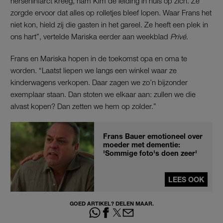
herseninfarct kreeg, nam Kim de leiding in huis op zich. Ze
zorgde ervoor dat alles op rolletjes bleef lopen. Waar Frans het
niet kon, hield zij die gasten in het gareel. Ze heeft een plek in
ons hart”, vertelde Mariska eerder aan weekblad
Privé
.
Frans en Mariska hopen in de toekomst opa en oma te
worden. “Laatst liepen we langs een winkel waar ze
kinderwagens verkopen. Daar zagen we zo’n bijzonder
exemplaar staan. Dan stoten we elkaar aan: zullen we die
alvast kopen? Dan zetten we hem op zolder.”
Frans Bauer emotioneel over
moeder met dementie:
'Sommige foto's doen zeer'
LEES OOK
GOED ARTIKEL? DELEN MAAR.