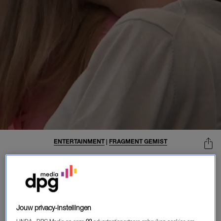
ENTERTAINMENT
|
FRAGMENT GEMIST
BRITT EN DIEDERIK BEZEGELEN
PRILLE LIEFDE MET EEN KUS IN
'DE BONDGENOTEN': 'IK VIND JOU
GEWOON EEN LEUKE JONGEN'
22-08-2024
|
JORIEKE VAN NOORLOOS
Jouw privacy-instellingen