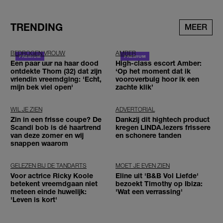
TRENDING
MEER
BEDROGEN VROUW
AMBER
Een paar uur na haar dood
High-class escort Amber:
ontdekte Thom (32) dat zijn
‘Op het moment dat ik
vriendin vreemdging: 'Echt,
vooroverbuig hoor ik een
mijn bek viel open'
zachte klik’
WIL JE ZIEN
ADVERTORIAL
Zin in een frisse coupe? De
Dankzij dit hightech product
Scandi bob is dé haartrend
kregen LINDA.lezers frissere
van deze zomer en wij
en schonere tanden
snappen waarom
GELEZEN BIJ DE TANDARTS
MOET JE EVEN ZIEN
Voor actrice Ricky Koole
Eline uit 'B&B Vol Liefde'
betekent vreemdgaan niet
bezoekt Timothy op Ibiza:
meteen einde huwelijk:
'Wat een verrassing'
'Leven is kort'