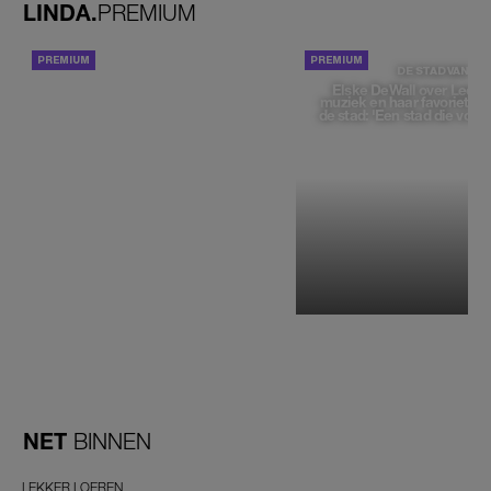
LINDA.
PREMIUM
ACHTERGROND
DE STAD VAN
Elske DeWall over Leeu
muziek en haar favoriete p
de stad: 'Een stad die voelt 
NET
BINNEN
LEKKER LOEREN