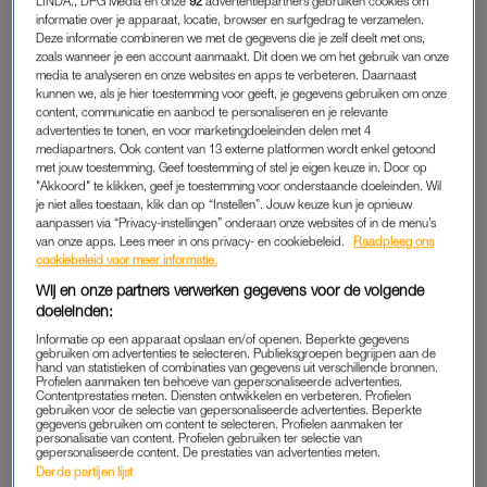
LINDA., DPG Media en onze
92
advertentiepartners gebruiken cookies om
Britt en Diederik uit
De Bondgenoten
draaiden al een
informatie over je apparaat, locatie, browser en surfgedrag te verzamelen.
tijdje om elkaar heen, maar hebben hun zeer prille
Deze informatie combineren we met de gegevens die je zelf deelt met ons,
liefde nu eindelijk bezegeld met een kus.
zoals wanneer je een account aanmaakt. Dit doen we om het gebruik van onze
media te analyseren en onze websites en apps te verbeteren. Daarnaast
kunnen we, als je hier toestemming voor geeft, je gegevens gebruiken om onze
En daar waren een hoop loodsgenoten getuige van.
content, communicatie en aanbod te personaliseren en je relevante
advertenties te tonen, en voor marketingdoeleinden delen met 4
mediapartners. Ook content van 13 externe platformen wordt enkel getoond
met jouw toestemming. Geef toestemming of stel je eigen keuze in. Door op
BRITT EN DIEDERIK
"Akkoord" te klikken, geef je toestemming voor onderstaande doeleinden. Wil
Tijdens het
voorstelrondje
werd al direct duidelijk van wie Britt
je niet alles toestaan, klik dan op “Instellen”. Jouw keuze kun je opnieuw
aanpassen via “Privacy-instellingen” onderaan onze websites of in de menu’s
onder de indruk is. “Ik zou graag bij Diederik in een bondje
van onze apps. Lees meer in ons privacy- en cookiebeleid.
Raadpleeg ons
willen”, zei ze vastberaden tegen de groep toen ze voor het
cookiebeleid voor meer informatie.
eerst oog in oog met hen stond.
Wij en onze partners verwerken gegevens voor de volgende
doeleinden:
Ook Diederik leek toen al gecharmeerd te zijn van de 21-jarige
Informatie op een apparaat opslaan en/of openen. Beperkte gegevens
student. Maar ze komen uiteindelijk niet samen in een bondje:
gebruiken om advertenties te selecteren. Publieksgroepen begrijpen aan de
hand van statistieken of combinaties van gegevens uit verschillende bronnen.
Diederik sluit zich aan bij de Vossen, Britt bij de
Gieren
.
Profielen aanmaken ten behoeve van gepersonaliseerde advertenties.
Contentprestaties meten. Diensten ontwikkelen en verbeteren. Profielen
gebruiken voor de selectie van gepersonaliseerde advertenties. Beperkte
gegevens gebruiken om content te selecteren. Profielen aanmaken ter
personalisatie van content. Profielen gebruiken ter selectie van
Slaat de vonk over tussen
gepersonaliseerde content. De prestaties van advertenties meten.
Diederik en Britt in 'De
Derde partijen lijst
Bondgenoten'? 'Hier ben ik