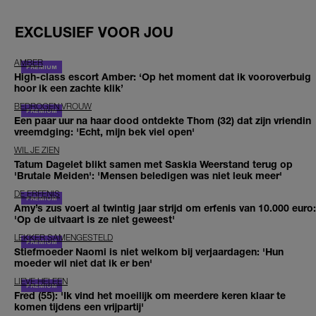
EXCLUSIEF VOOR JOU
AMBER
High-class escort Amber: ‘Op het moment dat ik vooroverbuig
hoor ik een zachte klik’
BEDROGEN VROUW
Een paar uur na haar dood ontdekte Thom (32) dat zijn vriendin
vreemdging: 'Echt, mijn bek viel open'
WIL JE ZIEN
Tatum Dagelet blikt samen met Saskia Weerstand terug op
'Brutale Meiden': 'Mensen beledigen was niet leuk meer'
DE ERFENIS
Amy’s zus voert al twintig jaar strijd om erfenis van 10.000 euro:
'Op de uitvaart is ze niet geweest'
LEKKER SAMENGESTELD
Stiefmoeder Naomi is niet welkom bij verjaardagen: 'Hun
moeder wil niet dat ik er ben'
LIEVE HELEEN
Fred (55): 'Ik vind het moeilijk om meerdere keren klaar te
komen tijdens een vrijpartij'