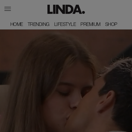
HOME
HOME
TRENDING
TRENDING
LIFESTYLE
LIFESTYLE
PREMIUM
PREMIUM
SHOP
SHOP