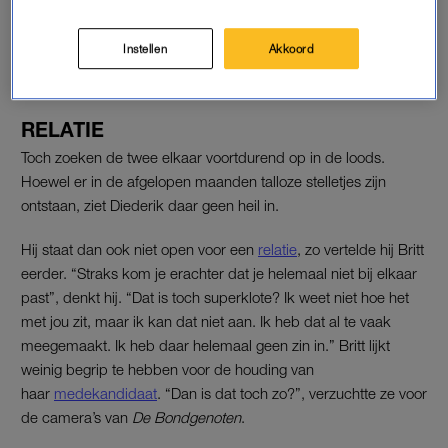
loods-Diederik'
LEES OOK
Instellen
Akkoord
RELATIE
Toch zoeken de twee elkaar voortdurend op in de loods.
Hoewel er in de afgelopen maanden talloze stelletjes zijn
ontstaan, ziet Diederik daar geen heil in.
Hij staat dan ook niet open voor een
relatie
, zo vertelde hij Britt
eerder. “Straks kom je erachter dat je helemaal niet bij elkaar
past”, denkt hij. “Dat is toch superklote? Ik weet niet hoe het
met jou zit, maar ik kan dat niet aan. Ik heb dat al te vaak
meegemaakt. Ik heb daar helemaal geen zin in.” Britt lijkt
weinig begrip te hebben voor de houding van
haar
medekandidaat
. “Dan is dat toch zo?”, verzuchtte ze voor
de camera’s van
De Bondgenoten
.