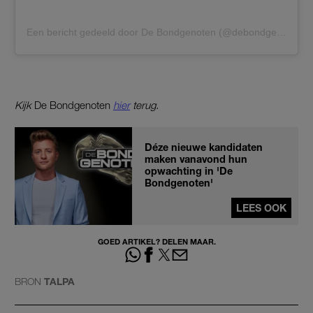
Een bericht gedeeld door De Bondgenoten (@debondgenotennl)
Kijk
De Bondgenoten
hier
terug.
Déze nieuwe kandidaten
maken vanavond hun
opwachting in 'De
Bondgenoten'
LEES OOK
GOED ARTIKEL? DELEN MAAR.
BRON
TALPA