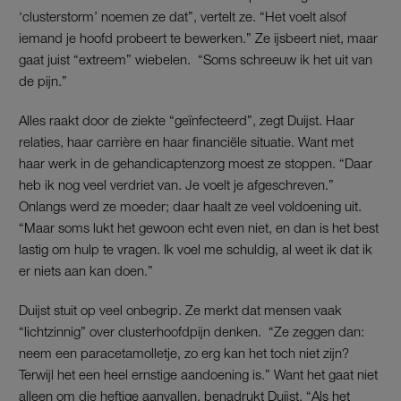
‘clusterstorm’ noemen ze dat”, vertelt ze. “Het voelt alsof
iemand je hoofd probeert te bewerken.” Ze ijsbeert niet, maar
gaat juist “extreem” wiebelen. “Soms schreeuw ik het uit van
de pijn.”
Alles raakt door de ziekte “geïnfecteerd”, zegt Duijst. Haar
relaties, haar carrière en haar financiële situatie. Want met
haar werk in de gehandicaptenzorg moest ze stoppen. “Daar
heb ik nog veel verdriet van. Je voelt je afgeschreven.”
Onlangs werd ze moeder; daar haalt ze veel voldoening uit.
“Maar soms lukt het gewoon echt even niet, en dan is het best
lastig om hulp te vragen. Ik voel me schuldig, al weet ik dat ik
er niets aan kan doen.”
Duijst stuit op veel onbegrip. Ze merkt dat mensen vaak
“lichtzinnig” over clusterhoofdpijn denken. “Ze zeggen dan:
neem een paracetamolletje, zo erg kan het toch niet zijn?
Terwijl het een heel ernstige aandoening is.” Want het gaat niet
alleen om die heftige aanvallen, benadrukt Duijst. “Als het