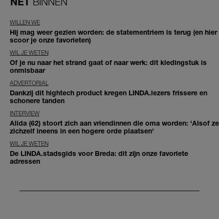
NET
BINNEN
WILLEN WE
Hij mag weer gezien worden: de statementriem is terug (en hier
scoor je onze favorieten)
WIL JE WETEN
Of je nu naar het strand gaat of naar werk: dit kledingstuk is
onmisbaar
ADVERTORIAL
Dankzij dit hightech product kregen LINDA.lezers frissere en
schonere tanden
INTERVIEW
Alida (62) stoort zich aan vriendinnen die oma worden: 'Alsof ze
zichzelf ineens in een hogere orde plaatsen'
WIL JE WETEN
De LINDA.stadsgids voor Breda: dit zijn onze favoriete
adressen