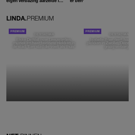
eigen verbazing aarzelde ik
er ben'
geen moment'
LINDA.
PREMIUM
DE STAD VAN
DE STAD VAN
Elske DeWall over Leeuwarden,
Isabelle Boer deelt haar f
muziek en haar favoriete plekken in
plekken in Zwolle: 'Deze pl
de stad: 'Een stad die voelt als thuis'
graag verborgen'