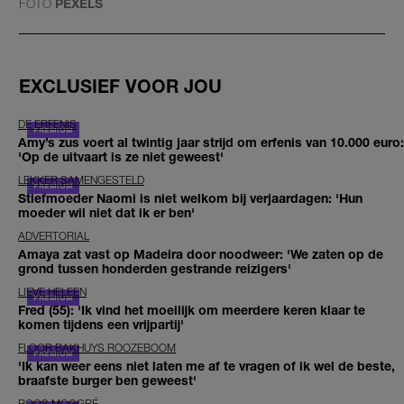
FOTO
PEXELS
EXCLUSIEF VOOR JOU
DE ERFENIS
Amy’s zus voert al twintig jaar strijd om erfenis van 10.000 euro:
'Op de uitvaart is ze niet geweest'
LEKKER SAMENGESTELD
Stiefmoeder Naomi is niet welkom bij verjaardagen: 'Hun
moeder wil niet dat ik er ben'
ADVERTORIAL
Amaya zat vast op Madeira door noodweer: 'We zaten op de
grond tussen honderden gestrande reizigers'
LIEVE HELEEN
Fred (55): 'Ik vind het moeilijk om meerdere keren klaar te
komen tijdens een vrijpartij'
FLOOR BAKHUYS ROOZEBOOM
'Ik kan weer eens niet laten me af te vragen of ik wel de beste,
braafste burger ben geweest'
ROOS MOGGRÉ