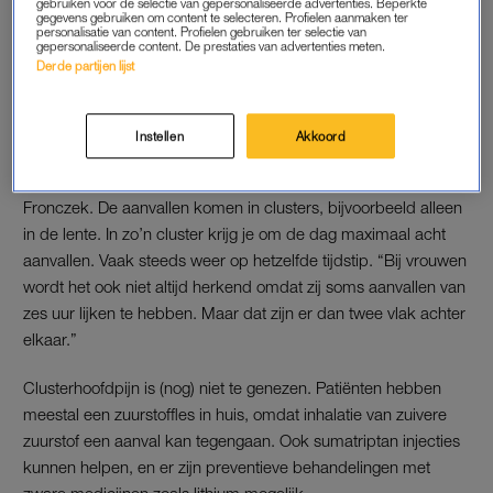
gebruiken voor de selectie van gepersonaliseerde advertenties. Beperkte
gegevens gebruiken om content te selecteren. Profielen aanmaken ter
personalisatie van content. Profielen gebruiken ter selectie van
LEES OOK
gepersonaliseerde content. De prestaties van advertenties meten.
Derde partijen lijst
ZUURSTOFFLES
Instellen
Akkoord
Want over clusterhoofdpijn is relatief weinig bekend. “Het komt
al eeuwen voor, maar we snappen het nog steeds niet”, zegt
Fronczek. De aanvallen komen in clusters, bijvoorbeeld alleen
in de lente. In zo’n cluster krijg je om de dag maximaal acht
aanvallen. Vaak steeds weer op hetzelfde tijdstip. “Bij vrouwen
wordt het ook niet altijd herkend omdat zij soms aanvallen van
zes uur lijken te hebben. Maar dat zijn er dan twee vlak achter
elkaar.”
Clusterhoofdpijn is (nog) niet te genezen. Patiënten hebben
meestal een zuurstoffles in huis, omdat inhalatie van zuivere
zuurstof een aanval kan tegengaan. Ook sumatriptan injecties
kunnen helpen, en er zijn preventieve behandelingen met
zware medicijnen zoals lithium mogelijk.