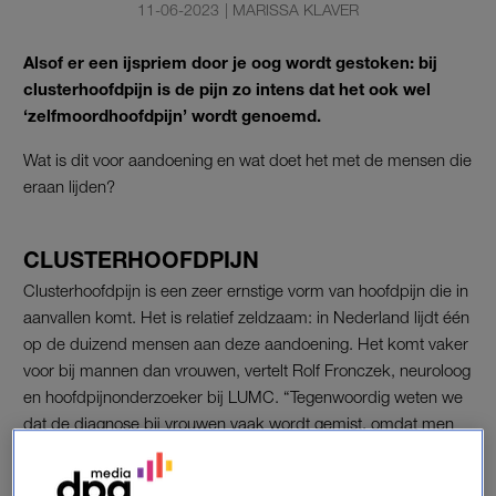
11-06-2023
|
MARISSA KLAVER
Alsof er een ijspriem door je oog wordt gestoken: bij
clusterhoofdpijn is de pijn zo intens dat het ook wel
‘zelfmoordhoofdpijn’ wordt genoemd.
Wat is dit voor aandoening en wat doet het met de mensen die
eraan lijden?
CLUSTERHOOFDPIJN
Clusterhoofdpijn is een zeer ernstige vorm van hoofdpijn die in
aanvallen komt. Het is relatief zeldzaam: in Nederland lijdt één
op de duizend mensen aan deze aandoening. Het komt vaker
voor bij mannen dan vrouwen, vertelt Rolf Fronczek, neuroloog
en hoofdpijnonderzoeker bij LUMC. “Tegenwoordig weten we
dat de diagnose bij vrouwen vaak wordt gemist, omdat men
denkt dat het migraine is.”