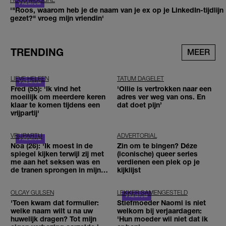
'"Roos, waarom heb je de naam van je ex op je LinkedIn-tijdlijn
gezet?" vroeg mijn vriendin'
TRENDING
MEER
LIEVE HELEEN
TATUM DAGELET
Fred (55): 'Ik vind het
'Ollie is vertrokken naar een
moeilijk om meerdere keren
adres ver weg van ons. En
klaar te komen tijdens een
dat doet pijn’
vrijpartij'
VRIJPARTIJ
ADVERTORIAL
Noa (26): 'Ik moest in de
Zin om te bingen? Déze
spiegel kijken terwijl zij met
(iconische) queer series
me aan het seksen was en
verdienen een plek op je
de tranen sprongen in mijn
kijklijst
ogen'
OLCAY GULSEN
LEKKER SAMENGESTELD
'Toen kwam dat formulier:
Stiefmoeder Naomi is niet
welke naam wilt u na uw
welkom bij verjaardagen:
huwelijk dragen? Tot mijn
'Hun moeder wil niet dat ik