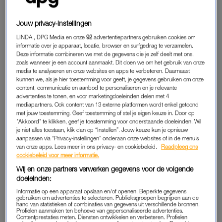
En dat terwijl de verschillen groot zijn, zegt de neuroloog. Bij
migraine kruipen mensen vaak onder de dekens om licht en
Jouw privacy-instellingen
geluid uit te sluiten. Een aanval kan een tot drie dagen duren.
Bij clusterhoofdpijn zijn de aanvallen korter – tot drie uur – en
LINDA., DPG Media en onze
92
advertentiepartners gebruiken cookies om
informatie over je apparaat, locatie, browser en surfgedrag te verzamelen.
vinden ze meestal ’s nachts plaats. Ook is de pijn extremer.
Deze informatie combineren we met de gegevens die je zelf deelt met ons,
“Soms is het zo erg dat mensen met hun hoofd tegen de muur
zoals wanneer je een account aanmaakt. Dit doen we om het gebruik van onze
media te analyseren en onze websites en apps te verbeteren. Daarnaast
bonken.”
kunnen we, als je hier toestemming voor geeft, je gegevens gebruiken om onze
content, communicatie en aanbod te personaliseren en je relevante
De pijn zit altijd aan dezelfde kant van het gezicht, en het
advertenties te tonen, en voor marketingdoeleinden delen met 4
mediapartners. Ook content van 13 externe platformen wordt enkel getoond
begint acuut. “Je wordt ’s nachts om twee uur ineens wakker
met jouw toestemming. Geef toestemming of stel je eigen keuze in. Door op
met het gevoel alsof er een ijspriem door je oog steekt”, vertelt
"Akkoord" te klikken, geef je toestemming voor onderstaande doeleinden. Wil
Fronczek. “Sommige vrouwen vinden deze pijn heviger dan bij
je niet alles toestaan, klik dan op “Instellen”. Jouw keuze kun je opnieuw
aanpassen via “Privacy-instellingen” onderaan onze websites of in de menu’s
een bevalling.” Tijdens een aanval hebben patiënten vaak
van onze apps. Lees meer in ons privacy- en cookiebeleid.
Raadpleeg ons
“bewegingsdrang” en gaan ze ijsberen. “We denken dat dit
cookiebeleid voor meer informatie.
komt door de aard van de pijn; het lijkt zenuwpijn.”
Wij en onze partners verwerken gegevens voor de volgende
doeleinden:
Informatie op een apparaat opslaan en/of openen. Beperkte gegevens
Een piercing die migraine
gebruiken om advertenties te selecteren. Publieksgroepen begrijpen aan de
verhelpt: 'Broodjeaapverhaal',
hand van statistieken of combinaties van gegevens uit verschillende bronnen.
Profielen aanmaken ten behoeve van gepersonaliseerde advertenties.
zegt neuroloog
Contentprestaties meten. Diensten ontwikkelen en verbeteren. Profielen