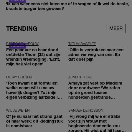
'Ik kan weer eens niet laten me af te vragen of ik wel de beste,
braafste burger ben geweest'
TRENDING
MEER
BEDROGEN VROUW
TATUM DAGELET
Een paar uur na haar dood
'Ollie is vertrokken naar een
ontdekte Thom (32) dat zijn
adres ver weg van ons. En
vriendin vreemdging: 'Echt,
dat doet pijn’
mijn bek viel open'
OLCAY GULSEN
ADVERTORIAL
'Toen kwam dat formulier:
Amaya zat vast op Madeira
welke naam wilt u na uw
door noodweer: 'We zaten
huwelijk dragen? Tot mijn
op de grond tussen
eigen verbazing aarzelde ik
honderden gestrande
geen moment'
reizigers'
WIL JE WETEN
SANDER DE HOSSON
Of je nu naar het strand gaat
'Hij vroeg mij wie er straks
of naar werk: dit kledingstuk
voor zijn vrouw met
is onmisbaar
beginnende dementie zou
zorgen. Hij wist dat hij haar