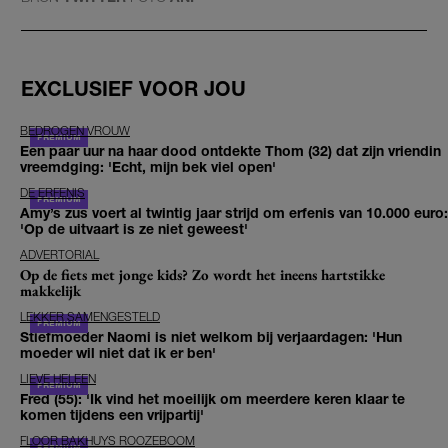
EXCLUSIEF VOOR JOU
BEDROGEN VROUW
Een paar uur na haar dood ontdekte Thom (32) dat zijn vriendin
vreemdging: 'Echt, mijn bek viel open'
DE ERFENIS
Amy’s zus voert al twintig jaar strijd om erfenis van 10.000 euro:
'Op de uitvaart is ze niet geweest'
ADVERTORIAL
Op de fiets met jonge kids? Zo wordt het ineens hartstikke
makkelijk
LEKKER SAMENGESTELD
Stiefmoeder Naomi is niet welkom bij verjaardagen: 'Hun
moeder wil niet dat ik er ben'
LIEVE HELEEN
Fred (55): 'Ik vind het moeilijk om meerdere keren klaar te
komen tijdens een vrijpartij'
FLOOR BAKHUYS ROOZEBOOM