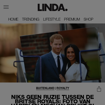
HOME
HOME
TRENDING
TRENDING
LIFESTYLE
LIFESTYLE
PREMIUM
PREMIUM
SHOP
SHOP
BUITENLAND
|
ROYALTY
NIKS GEEN RUZIE TUSSEN DE
BRITSE ROYALS: FOTO VAN