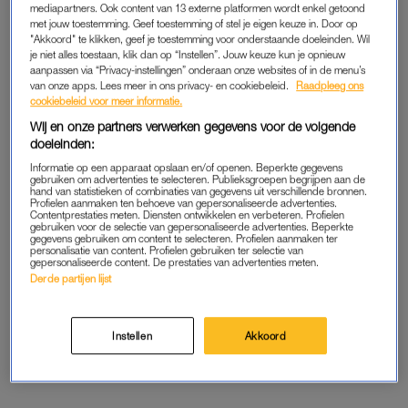
mediapartners. Ook content van 13 externe platformen wordt enkel getoond
zithoek om plaats te nemen voor hun vergadering.
met jouw toestemming. Geef toestemming of stel je eigen keuze in. Door op
"Akkoord" te klikken, geef je toestemming voor onderstaande doeleinden. Wil
je niet alles toestaan, klik dan op “Instellen”. Jouw keuze kun je opnieuw
Maar wie de video vervolgens nóg eens bekijkt, spot op het
aanpassen via “Privacy-instellingen” onderaan onze websites of in de menu’s
dressoir achter koning Charles en premier Truss twee
van onze apps. Lees meer in ons privacy- en cookiebeleid.
Raadpleeg ons
fotolijstjes. En hoewel de lijstjes te ver weg staan om de foto’s
cookiebeleid voor meer informatie.
die erin prijken duidelijk te zien, lijkt de linkerfoto wel heel sterk
Wij en onze partners verwerken gegevens voor de volgende
doeleinden:
op de trouwfoto van Harry en Meghan.
Informatie op een apparaat opslaan en/of openen. Beperkte gegevens
gebruiken om advertenties te selecteren. Publieksgroepen begrijpen aan de
De tekst gaat verder onder de video.
hand van statistieken of combinaties van gegevens uit verschillende bronnen.
Profielen aanmaken ten behoeve van gepersonaliseerde advertenties.
Contentprestaties meten. Diensten ontwikkelen en verbeteren. Profielen
gebruiken voor de selectie van gepersonaliseerde advertenties. Beperkte
gegevens gebruiken om content te selecteren. Profielen aanmaken ter
NEW: The King held his first weekly audience with
personalisatie van content. Profielen gebruiken ter selectie van
gepersonaliseerde content. De prestaties van advertenties meten.
the Prime Minister
@trussliz
at Buckingham
Derde partijen lijst
Palace this evening
pic.twitter.com/1nmTBAzlLJ
— Lizzie Robinson (@LizzieITV)
October 12, 2022
Instellen
Akkoord