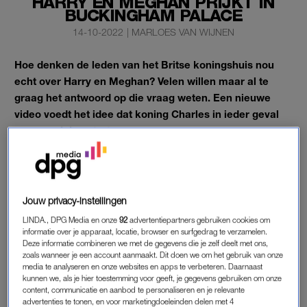
HARRY EN MEGHAN PRIJKT IN
BUCKINGHAM PALACE
14-10-2022
|
MARLOES VAN WIJNEN
Hoe denken de leden van het Britse koningshuis nou
echt over Harry en Meghan? Velen willen maar al te
graag het antwoord op die vraag weten. Een nieuwe
video voedt het idee dat koning Charles in ieder geval
geen wrok koestert.
Op de beelden is te zien hoe hij
premier Liz Truss
ontvangt in
een van de vergaderruimtes van het paleis. En de oplettende
kijker spot daar iets op de achtergrond.
Jouw privacy-instellingen
LINDA., DPG Media en onze
92
advertentiepartners gebruiken cookies om
informatie over je apparaat, locatie, browser en surfgedrag te verzamelen.
KONING CHARLES EN PREMIER TRUSS
Deze informatie combineren we met de gegevens die je zelf deelt met ons,
Op het eerste oog toont de video, gemaakt door
zoals wanneer je een account aanmaakt. Dit doen we om het gebruik van onze
media te analyseren en onze websites en apps te verbeteren. Daarnaast
royaltyverslaggever Lizzie Robinson, niets geks: koning
kunnen we, als je hier toestemming voor geeft, je gegevens gebruiken om onze
Charles verwelkomt premier Liz Truss in Buckingham Palace.
content, communicatie en aanbod te personaliseren en je relevante
advertenties te tonen, en voor marketingdoeleinden delen met 4
Ze geven elkaar een hand en lopen al kletsend naar de