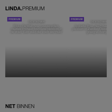
LINDA.
PREMIUM
DE STAD VAN
DE STAD VAN
Elske DeWall over Leeuwarden,
Isabelle Boer deelt haar f
muziek en haar favoriete plekken in
plekken in Zwolle: 'Deze pl
de stad: 'Een stad die voelt als thuis'
graag verborgen'
NET
BINNEN