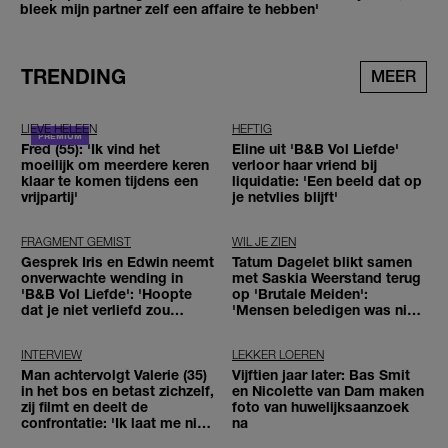
bleek mijn partner zelf een affaire te hebben'
TRENDING
MEER
LIEVE HELEEN
HEFTIG
Fred (55): 'Ik vind het
Eline uit 'B&B Vol Liefde'
moeilijk om meerdere keren
verloor haar vriend bij
klaar te komen tijdens een
liquidatie: 'Een beeld dat op
vrijpartij'
je netvlies blijft'
FRAGMENT GEMIST
WIL JE ZIEN
Gesprek Iris en Edwin neemt
Tatum Dagelet blikt samen
onverwachte wending in
met Saskia Weerstand terug
'B&B Vol Liefde': 'Hoopte
op 'Brutale Meiden':
dat je niet verliefd zou
'Mensen beledigen was niet
worden'
leuk meer'
INTERVIEW
LEKKER LOEREN
Man achtervolgt Valerie (35)
Vijftien jaar later: Bas Smit
in het bos en betast zichzelf,
en Nicolette van Dam maken
zij filmt en deelt de
foto van huwelijksaanzoek
confrontatie: 'Ik laat me niet
na
tegenhouden'