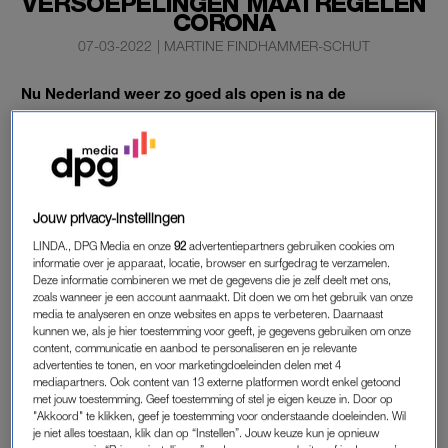
VERSOEPELINGEN MAATREGELEN
CORONA
07-03-2022
|
MARTINE FINDHAMMER-SCHUT
Nu Nederland weer zo goed als open is na de
versoepelingen, vrezen zorgmedewerkers voor de
werkdruk.
Bijna een derde van de zorg- en welzijnsmedewerkers
verwacht de komende maanden een sterke toename.
Jouw privacy-instellingen
LINDA., DPG Media en onze
92
advertentiepartners gebruiken cookies om
informatie over je apparaat, locatie, browser en surfgedrag te verzamelen.
ZORGMEDEWERKERS WERKDRUK
Deze informatie combineren we met de gegevens die je zelf deelt met ons,
zoals wanneer je een account aanmaakt. Dit doen we om het gebruik van onze
Dat komt naar voren uit navraag door PGGM&CO in
media te analyseren en onze websites en apps te verbeteren. Daarnaast
samenwerking met Stichting IZZ onder bijna 2000 mensen die
kunnen we, als je hier toestemming voor geeft, je gegevens gebruiken om onze
werken in de zorg en welzijn.
content, communicatie en aanbod te personaliseren en je relevante
advertenties te tonen, en voor marketingdoeleinden delen met 4
mediapartners. Ook content van 13 externe platformen wordt enkel getoond
De medewerkers verwachten dat de werkdruk onder meer zal
met jouw toestemming. Geef toestemming of stel je eigen keuze in. Door op
stijgen door het loslaten van de coronamaatregelen en de nog
"Akkoord" te klikken, geef je toestemming voor onderstaande doeleinden. Wil
je niet alles toestaan, klik dan op “Instellen”. Jouw keuze kun je opnieuw
geplande inhaalzorg. Van de ondervraagden ervaart bijna de