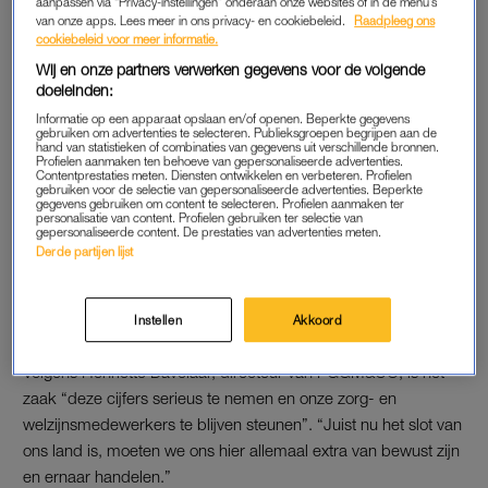
aanpassen via “Privacy-instellingen” onderaan onze websites of in de menu’s
helft nu al een hoge werkdruk.
van onze apps. Lees meer in ons privacy- en cookiebeleid.
Raadpleeg ons
cookiebeleid voor meer informatie.
Volgens PGGM&CO trekt de werkdruk een wissel op de
Wij en onze partners verwerken gegevens voor de volgende
doeleinden:
balans tussen het werk en privéleven van de medewerkers.
Ook zijn ze mentaal minder fit en hebben ze minder energie.
Informatie op een apparaat opslaan en/of openen. Beperkte gegevens
gebruiken om advertenties te selecteren. Publieksgroepen begrijpen aan de
hand van statistieken of combinaties van gegevens uit verschillende bronnen.
Profielen aanmaken ten behoeve van gepersonaliseerde advertenties.
Contentprestaties meten. Diensten ontwikkelen en verbeteren. Profielen
PANDEMIE
gebruiken voor de selectie van gepersonaliseerde advertenties. Beperkte
gegevens gebruiken om content te selecteren. Profielen aanmaken ter
Door de pandemie twijfelt 38 procent of ze werken in de zorg
personalisatie van content. Profielen gebruiken ter selectie van
gepersonaliseerde content. De prestaties van advertenties meten.
kunnen volhouden. Zo’n 35 procent heeft minder werkplezier.
Derde partijen lijst
Daarbij heeft 37 procent van de medewerkers corona gehad.
29 procent daarvan heeft hier langdurige klachten aan
Instellen
Akkoord
overgehouden.
Volgens Henriette Davelaar, directeur van PGGM&CO, is het
zaak “deze cijfers serieus te nemen en onze zorg- en
welzijnsmedewerkers te blijven steunen”. “Juist nu het slot van
ons land is, moeten we ons hier allemaal extra van bewust zijn
en ernaar handelen.”