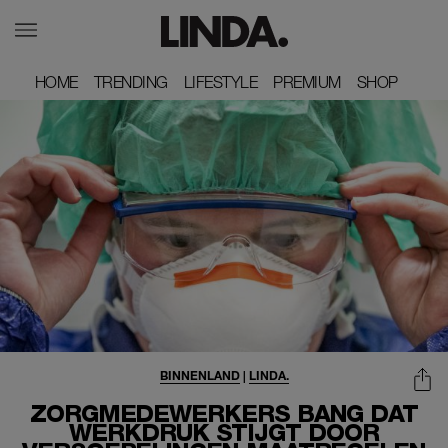
HOME
HOME
TRENDING
TRENDING
LIFESTYLE
LIFESTYLE
PREMIUM
PREMIUM
SHOP
SHOP
BINNENLAND
|
LINDA.
ZORGMEDEWERKERS BANG DAT
WERKDRUK STIJGT DOOR