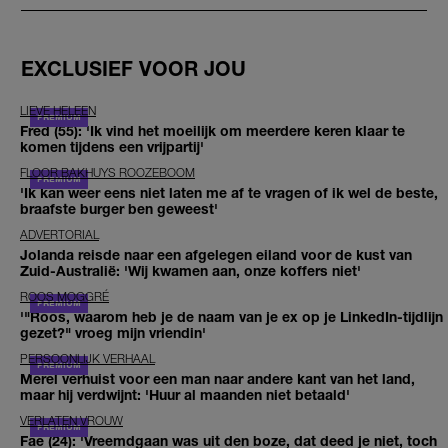
EXCLUSIEF VOOR JOU
LIEVE HELEEN
Fred (55): 'Ik vind het moeilijk om meerdere keren klaar te
komen tijdens een vrijpartij'
FLOOR BAKHUYS ROOZEBOOM
'Ik kan weer eens niet laten me af te vragen of ik wel de beste,
braafste burger ben geweest'
ADVERTORIAL
Jolanda reisde naar een afgelegen eiland voor de kust van
Zuid-Australië: 'Wij kwamen aan, onze koffers niet'
ROOS MOGGRÉ
'"Roos, waarom heb je de naam van je ex op je LinkedIn-tijdlijn
gezet?" vroeg mijn vriendin'
PERSOONLIJK VERHAAL
Merel verhuist voor een man naar andere kant van het land,
maar hij verdwijnt: 'Huur al maanden niet betaald'
VERLATEN VROUW
Fae (24): 'Vreemdgaan was uit den boze, dat deed je niet, toch