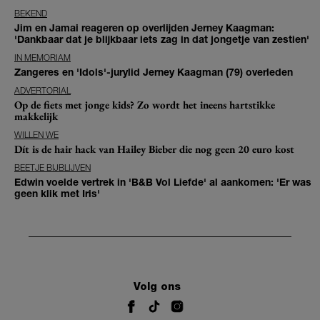
BEKEND
Jim en Jamai reageren op overlijden Jerney Kaagman:
'Dankbaar dat je blijkbaar iets zag in dat jongetje van zestien'
IN MEMORIAM
Zangeres en 'Idols'-jurylid Jerney Kaagman (79) overleden
ADVERTORIAL
Op de fiets met jonge kids? Zo wordt het ineens hartstikke
makkelijk
WILLEN WE
Dít is de hair hack van Hailey Bieber die nog geen 20 euro kost
BEETJE BIJBLIJVEN
Edwin voelde vertrek in 'B&B Vol Liefde' al aankomen: 'Er was
geen klik met Iris'
Volg ons