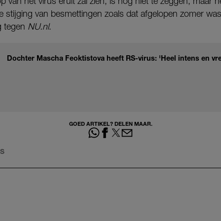
 van het virus eruit zal zien, is nog niet te zeggen, maar het
inke stijging van besmettingen zoals dat afgelopen zomer was
og tegen
NU.nl
.
Dochter Mascha Feoktistova heeft RS-virus: 'Heel intens en vres
GOED ARTIKEL? DELEN MAAR.
LS