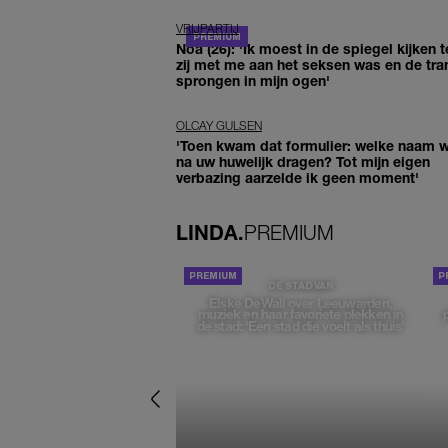
VRIJPARTIJ
Noa (26): 'Ik moest in de spiegel kijken t
zij met me aan het seksen was en de tra
sprongen in mijn ogen'
OLCAY GULSEN
'Toen kwam dat formulier: welke naam wi
na uw huwelijk dragen? Tot mijn eigen
verbazing aarzelde ik geen moment'
LINDA.
PREMIUM
DE STAD VAN
Elske DeWall over Leeuwarden,
muziek en haar favoriete plekken in
de stad: 'Een stad die voelt als thuis'