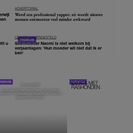
ADVERTORIAL
Word een professional yapper: zó wordt nieuwe
erwijl
mensen ontmoeten veel minder awkward
nen
LEKKER SAMENGESTELD
lt u
Stiefmoeder Naomi is niet welkom bij
verjaardagen: 'Hun moeder wil niet dat ik er
ben'
EXPATS MET
STOM!
DE STAD VAN
RASHONDEN
Isabelle Boer deelt haar favoriete
plekken in Zwolle: 'Deze plek houd ik
graag verborgen'