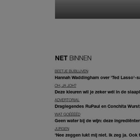
NET
BINNEN
BEETJE BIJBLIJVEN
Hannah Waddingham over 'Ted Lasso'-sam
OH, JA JOH?
Deze kleuren wil je zeker wél in de slaap
ADVERTORIAL
Draglegendes RuPaul en Conchita Wurst
WAT GOÉÉÉÉD
Geen water bij de wijn: deze ingrediënt
JURGEN
'Nee zeggen lukt mij niet. Ik zeg ja. Oo