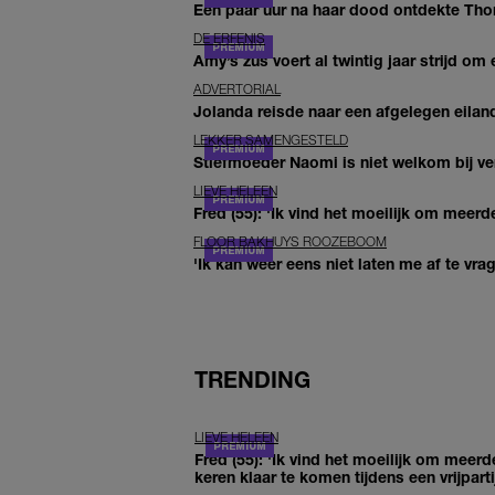
Een paar uur na haar dood ontdekte Thom 
DE ERFENIS
Amy’s zus voert al twintig jaar strijd om 
ADVERTORIAL
Jolanda reisde naar een afgelegen eiland
LEKKER SAMENGESTELD
Stiefmoeder Naomi is niet welkom bij ver
LIEVE HELEEN
Fred (55): 'Ik vind het moeilijk om meerde
FLOOR BAKHUYS ROOZEBOOM
'Ik kan weer eens niet laten me af te vr
TRENDING
LIEVE HELEEN
Fred (55): 'Ik vind het moeilijk om meerd
keren klaar te komen tijdens een vrijparti