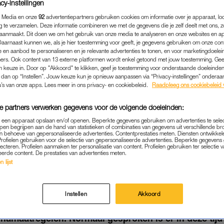
cy-instellingen
 Media en onze
92
advertentiepartners gebruiken cookies om informatie over je apparaat, lo
g te verzamelen. Deze informatie combineren we met de gegevens die je zelf deelt met ons, z
aanmaakt. Dit doen we om het gebruik van onze media te analyseren en onze websites en a
Daarnaast kunnen we, als je hier toestemming voor geeft, je gegevens gebruiken om onze con
 en aanbod te personaliseren en je relevante advertenties te tonen, en voor marketingdoele
ers. Ook content van 13 externe platformen wordt enkel getoond met jouw toestemming. Ge
gen keuze in. Door op "Akkoord" te klikken, geef je toestemming voor onderstaande doeleinden. 
k dan op “Instellen”. Jouw keuze kun je opnieuw aanpassen via “Privacy-instellingen” ondera
u’s van onze apps. Lees meer in ons privacy- en cookiebeleid.
Raadpleeg ons cookiebeleid 
e partners verwerken gegevens voor de volgende doeleinden:
p een apparaat opslaan en/of openen. Beperkte gegevens gebruiken om advertenties te sele
pen begrijpen aan de hand van statistieken of combinaties van gegevens uit verschillende br
BINNENLAND
|
GEZONDHEID
 behoeve van gepersonaliseerde advertenties. Contentprestaties meten. Diensten ontwikkel
Profielen gebruiken voor de selectie van gepersonaliseerde advertenties. Beperkte gegeven
US LEEFT OP IN NEDERLAN
lecteren. Profielen aanmaken ter personalisatie van content. Profielen gebruiken ter selectie 
eerde content. De prestaties van advertenties meten.
LATEN CORONAMAATREG
 lijst
05-05-2022
|
KIRSTEN ZIJDERVELD
Instellen
Akkoord
 stijgt het aantal meldingen over het RS-virus weer,
namaatregelen. Normaal gesproken is er in deze tijd v