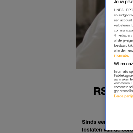
Jouw priva
LINDA., DPG
en surfgedra
een account 
verbeteren. 
communicatie
4 mediapartn
of stel je ei
toestaan, kli
of in de men
informatie.
Wij en onz
Informatie o
Publieksgroe
aanmaken ten
verbeteren. 
RS-VIR
content te se
gepersonalis
LOS
Derde partijen
Sinds een paar weken
loslaten van de coro