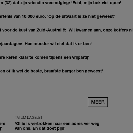
(32) dat zijn vriendin vreemdging: 'Echt, mijn bek viel open'
erfenis van 10.000 euro: 'Op de uitvaart is ze niet geweest'
 voor de kust van Zuid-Australië: 'Wij kwamen aan, onze koffers ni
jaardagen: 'Hun moeder wil niet dat ik er ben'
re keren klaar te komen tijdens een vrijpartij'
agen of ik wel de beste, braafste burger ben geweest'
MEER
TATUM DAGELET
ere
'Ollie is vertrokken naar een adres ver weg
j'
van ons. En dat doet pijn’