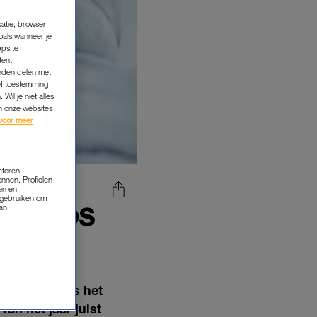
catie, browser
oals wanneer je
pps te
tent,
inden delen met
ef toestemming
Wil je niet alles
an onze websites
voor meer
cteren.
onnen. Profielen
en en
s gebruiken om
D SINDS
van
ELEN
 vooral sinds het
an het jaar juist