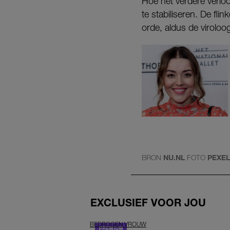
Hoe het verdere verloop
te stabiliseren. De fl
orde, aldus de virolo
BRON
NU.NL
FOTO
PEXE
EXCLUSIEF VOOR JOU
BEDROGEN VROUW