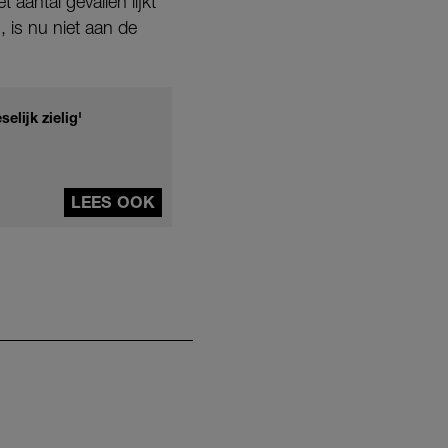
 aantal gevallen lijkt
, is nu niet aan de
elijk zielig'
LEES OOK