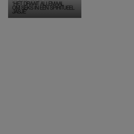
‘HET DRAAIT ALLEMAAL
OM SEKS IN EEN SPIRITUEEL 
JASJE’