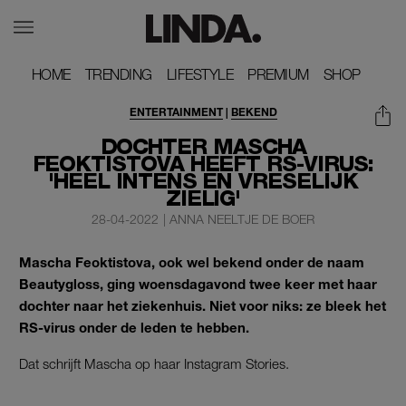
HOME
HOME
TRENDING
TRENDING
LIFESTYLE
LIFESTYLE
PREMIUM
PREMIUM
SHOP
SHOP
ENTERTAINMENT
|
BEKEND
DOCHTER MASCHA
FEOKTISTOVA HEEFT RS-VIRUS:
'HEEL INTENS EN VRESELIJK
ZIELIG'
28-04-2022
|
ANNA NEELTJE DE BOER
Mascha Feoktistova, ook wel bekend onder de naam
Beautygloss, ging woensdagavond twee keer met haar
dochter naar het ziekenhuis. Niet voor niks: ze bleek het
RS-virus onder de leden te hebben.
Dat schrijft Mascha op haar Instagram Stories.