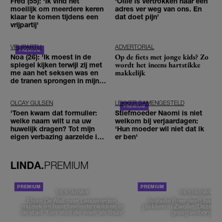
Fred (55): 'Ik vind het
'Ollie is vertrokken naar een
moeilijk om meerdere keren
adres ver weg van ons. En
klaar te komen tijdens een
dat doet pijn’
vrijpartij'
VRIJPARTIJ
ADVERTORIAL
Op de fiets met jonge kids? Zo
Noa (26): 'Ik moest in de
wordt het ineens hartstikke
spiegel kijken terwijl zij met
makkelijk
me aan het seksen was en
de tranen sprongen in mijn
ogen'
OLCAY GULSEN
LEKKER SAMENGESTELD
'Toen kwam dat formulier:
Stiefmoeder Naomi is niet
welke naam wilt u na uw
welkom bij verjaardagen:
huwelijk dragen? Tot mijn
'Hun moeder wil niet dat ik
eigen verbazing aarzelde ik
er ben'
geen moment'
LINDA.
PREMIUM
DE STAD VAN
DE STAD VAN
Elske DeWall over Leeuwarden,
Isabelle Boer deelt haar f
muziek en haar favoriete plekken in
plekken in Zwolle: 'Deze pl
de stad: 'Een stad die voelt als thuis'
graag verborgen'