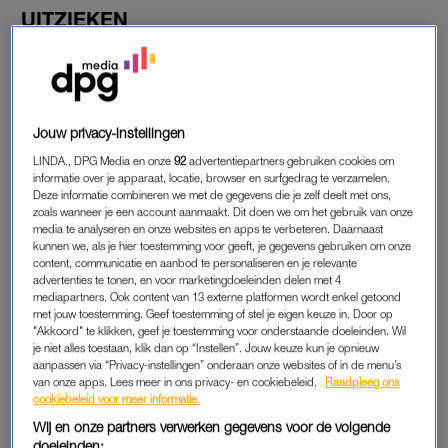
UITZIEKEN
Dochter Mila
was al een paar dagen ziek. Woensdagavond
besloot de bezorgde moeder toch maar naar het ziekenhuis te
gaan. De conclusie na het eerste bezoek was dat ze maar
even ‘lekker moest uitzieken’. Dat terwijl ze volgens de
Jouw privacy-instellingen
influencer al veel te snel ademde en aftakelde.
LINDA., DPG Media en onze
92
advertentiepartners gebruiken cookies om
informatie over je apparaat, locatie, browser en surfgedrag te verzamelen.
Een paar uur later besluit ze toch terug te gaan. “Ze had een
Deze informatie combineren we met de gegevens die je zelf deelt met ons,
extreem hoge hartslag, haar ademhaling was heel snel (die
zoals wanneer je een account aanmaakt. Dit doen we om het gebruik van onze
media te analyseren en onze websites en apps te verbeteren. Daarnaast
ochtend 25 per minuut en nu 26 per halve minuut).” Na een
kunnen we, als je hier toestemming voor geeft, je gegevens gebruiken om onze
test blijkt dat Mila het RS-virus heeft.
content, communicatie en aanbod te personaliseren en je relevante
advertenties te tonen, en voor marketingdoeleinden delen met 4
mediapartners. Ook content van 13 externe platformen wordt enkel getoond
met jouw toestemming. Geef toestemming of stel je eigen keuze in. Door op
MASCHA FEOKTISTOVA
"Akkoord" te klikken, geef je toestemming voor onderstaande doeleinden. Wil
je niet alles toestaan, klik dan op “Instellen”. Jouw keuze kun je opnieuw
“Echt heel intens allemaal en vooral zo vreselijk zielig voor
aanpassen via “Privacy-instellingen” onderaan onze websites of in de menu’s
haar. Uiteindelijk dronk ze wat en samen met de dokter
van onze apps. Lees meer in ons privacy- en cookiebeleid.
Raadpleeg ons
besloten dat ze thuis ging uitzieken met medicijnen (met
cookiebeleid voor meer informatie.
dokter op
speed dial
). Heftige nacht, maar het komt goed.
Wij en onze partners verwerken gegevens voor de volgende
doeleinden: