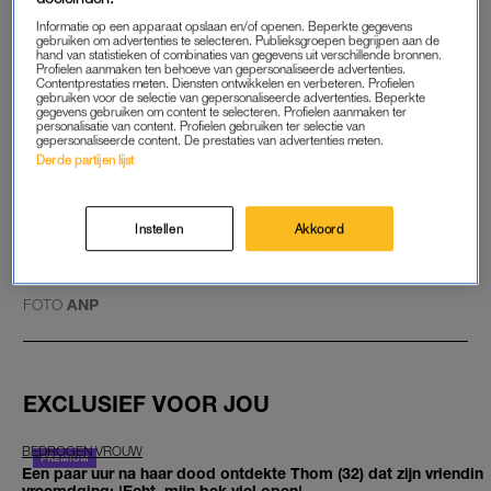
Dus bij deze een reminder: bij twijfel gewoon altijd je instinct
volgen en gewoon normaal de dokter bellen.”
Informatie op een apparaat opslaan en/of openen. Beperkte gegevens
gebruiken om advertenties te selecteren. Publieksgroepen begrijpen aan de
hand van statistieken of combinaties van gegevens uit verschillende bronnen.
Profielen aanmaken ten behoeve van gepersonaliseerde advertenties.
Contentprestaties meten. Diensten ontwikkelen en verbeteren. Profielen
Pasgeboren zoon boer Tom
gebruiken voor de selectie van gepersonaliseerde advertenties. Beperkte
lag met RS-virus in ziekenhuis:
gegevens gebruiken om content te selecteren. Profielen aanmaken ter
personalisatie van content. Profielen gebruiken ter selectie van
'Dapper mannetje'
gepersonaliseerde content. De prestaties van advertenties meten.
Derde partijen lijst
LEES OOK
Instellen
Akkoord
GOED ARTIKEL? DELEN MAAR.
FOTO
ANP
EXCLUSIEF VOOR JOU
BEDROGEN VROUW
Een paar uur na haar dood ontdekte Thom (32) dat zijn vriendin
vreemdging: 'Echt, mijn bek viel open'