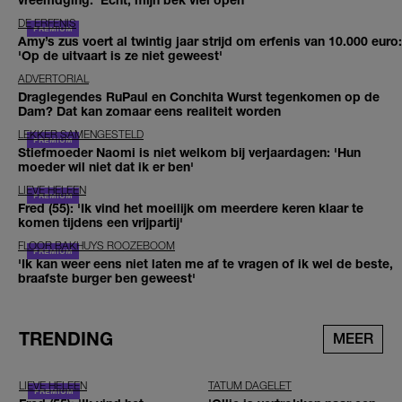
DE ERFENIS
Amy’s zus voert al twintig jaar strijd om erfenis van 10.000 euro:
'Op de uitvaart is ze niet geweest'
ADVERTORIAL
Draglegendes RuPaul en Conchita Wurst tegenkomen op de
Dam? Dat kan zomaar eens realiteit worden
LEKKER SAMENGESTELD
Stiefmoeder Naomi is niet welkom bij verjaardagen: 'Hun
moeder wil niet dat ik er ben'
LIEVE HELEEN
Fred (55): 'Ik vind het moeilijk om meerdere keren klaar te
komen tijdens een vrijpartij'
FLOOR BAKHUYS ROOZEBOOM
'Ik kan weer eens niet laten me af te vragen of ik wel de beste,
braafste burger ben geweest'
TRENDING
MEER
LIEVE HELEEN
TATUM DAGELET