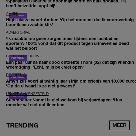
'Spanjaard Oscar blijft door mijn hoofd en buik spoken. Hij
heeft hetzelfde, appt hij'
AMBER
High-class escort Amber: ‘Op het moment dat ik vooroverbuig
hoor ik een zachte klik’
ADVERTORIAL
'Ik maakte me geen zorgen meer tijdens een lachbui en
sporten': 100% vond dat dít product tegen urineverlies deed
wat het belooft
BEDROGEN VROUW
Een paar uur na haar dood ontdekte Thom (32) dat zijn vriendin
vreemdging: 'Echt, mijn bek viel open'
DE ERFENIS
Amy’s zus voert al twintig jaar strijd om erfenis van 10.000 euro:
'Op de uitvaart is ze niet geweest'
LEKKER SAMENGESTELD
Stiefmoeder Naomi is niet welkom bij verjaardagen: 'Hun
moeder wil niet dat ik er ben'
TRENDING
MEER