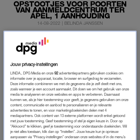
OPSTOOTJES VOOR POORTEN
VAN AANMELDCENTRUM TER
APEL, 1 AANHOUDING
14-08-2022
|
BELINDA JANSSEN
Bij de hekken van het aanmeldcentrum voor
asielzoekers in Ter Apel zijn zondag aan het einde van
de middag ongeregeldheden uitgebroken.
Jouw privacy-instellingen
Daarbij is zeker één persoon aangehouden, meldt de politie,
maar een woordvoerster kon niet zeggen waarom de
LINDA., DPG Media en onze
92
advertentiepartners gebruiken cookies om
informatie over je apparaat, locatie, browser en surfgedrag te verzamelen.
arrestatie is verricht.
Deze informatie combineren we met de gegevens die je zelf deelt met ons,
zoals wanneer je een account aanmaakt. Dit doen we om het gebruik van onze
media te analyseren en onze websites en apps te verbeteren. Daarnaast
kunnen we, als je hier toestemming voor geeft, je gegevens gebruiken om onze
TER APEL
content, communicatie en aanbod te personaliseren en je relevante
Agenten zijn bij
de overvolle opvang
in de Groningse plaats om
advertenties te tonen, en voor marketingdoeleinden delen met 4
mediapartners. Ook content van 13 externe platformen wordt enkel getoond
de situatie in de gaten te houden. De ruziënde partijen zijn
met jouw toestemming. Geef toestemming of stel je eigen keuze in. Door op
volgens de politie uit elkaar gehaald. Het Centraal Orgaan
"Akkoord" te klikken, geef je toestemming voor onderstaande doeleinden. Wil
je niet alles toestaan, klik dan op “Instellen”. Jouw keuze kun je opnieuw
opvang asielzoekers (COA) geeft geen informatie, omdat de
aanpassen via “Privacy-instellingen” onderaan onze websites of in de menu’s
opstootjes buiten de hekken gebeurden.