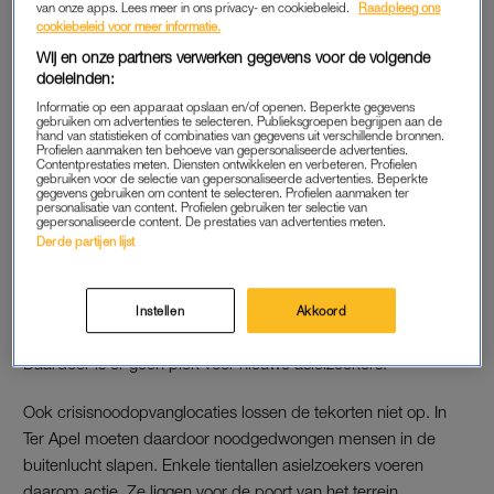
van onze apps. Lees meer in ons privacy- en cookiebeleid.
Raadpleeg ons
cookiebeleid voor meer informatie.
Een ANP-fotograaf ter plekke zag dat een groep van ruim
Wij en onze partners verwerken gegevens voor de volgende
honderd asielzoekers verhaal kwam halen bij en op de vuist
doeleinden:
ging met een groep van ongeveer tien andere mensen. Die
Informatie op een apparaat opslaan en/of openen. Beperkte gegevens
gebruiken om advertenties te selecteren. Publieksgroepen begrijpen aan de
zouden spullen van hen hebben gestolen. Vervolgens vlogen
hand van statistieken of combinaties van gegevens uit verschillende bronnen.
Profielen aanmaken ten behoeve van gepersonaliseerde advertenties.
tassen en bedden door de lucht.
Contentprestaties meten. Diensten ontwikkelen en verbeteren. Profielen
gebruiken voor de selectie van gepersonaliseerde advertenties. Beperkte
gegevens gebruiken om content te selecteren. Profielen aanmaken ter
personalisatie van content. Profielen gebruiken ter selectie van
gepersonaliseerde content. De prestaties van advertenties meten.
ONRUSTIG
Derde partijen lijst
Het is al maandenlang onrustig bij Ter Apel. Dat komt doordat
de hele asielketen verstopt zit. Statushouders, die in
Nederland mogen blijven, kunnen geen huis krijgen en blijven
Instellen
Akkoord
dus noodgedwongen in een asielzoekerscentrum wonen.
Daardoor is er geen plek voor nieuwe asielzoekers.
Ook crisisnoodopvanglocaties lossen de tekorten niet op. In
Ter Apel moeten daardoor noodgedwongen mensen in de
buitenlucht slapen. Enkele tientallen asielzoekers voeren
daarom actie. Ze liggen voor de poort van het terrein,