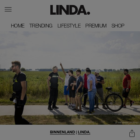
HOME
HOME
TRENDING
TRENDING
LIFESTYLE
LIFESTYLE
PREMIUM
PREMIUM
SHOP
SHOP
BINNENLAND
|
LINDA.