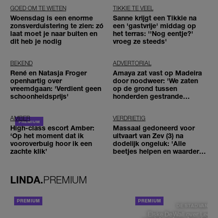
GOED OM TE WETEN
TIKKIE TE VEEL
Woensdag is een enorme
Sanne krijgt een Tikkie na
zonsverduistering te zien: zó
een 'gastvrije' middag op
laat moet je naar buiten en
het terras: ''Nog eentje?'
dit heb je nodig
vroeg ze steeds'
BEKEND
ADVERTORIAL
René en Natasja Froger
Amaya zat vast op Madeira
openhartig over
door noodweer: 'We zaten
vreemdgaan: 'Verdient geen
op de grond tussen
schoonheidsprijs'
honderden gestrande
reizigers'
AMBER
VERDRIETIG
High-class escort Amber:
Massaal gedoneerd voor
‘Op het moment dat ik
uitvaart van Zev (3) na
vooroverbuig hoor ik een
dodelijk ongeluk: 'Alle
zachte klik’
beetjes helpen en waarderen
wij enorm'
LINDA.
PREMIUM
ACHTERGROND
DE STAD VAN
Elske DeWall over Leeu