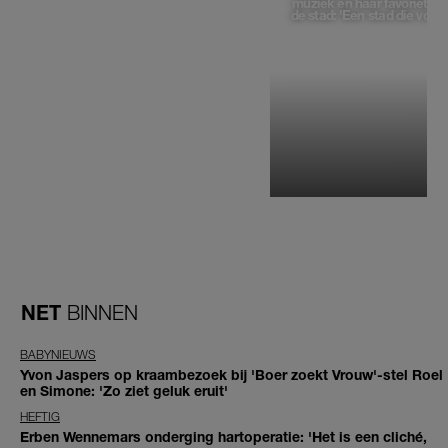
muziek en haar favoriete p
de stad: 'Een stad die voelt 
NET
BINNEN
BABYNIEUWS
Yvon Jaspers op kraambezoek bij 'Boer zoekt Vrouw'-stel Roel
en Simone: 'Zo ziet geluk eruit'
HEFTIG
Erben Wennemars onderging hartoperatie: 'Het is een cliché,