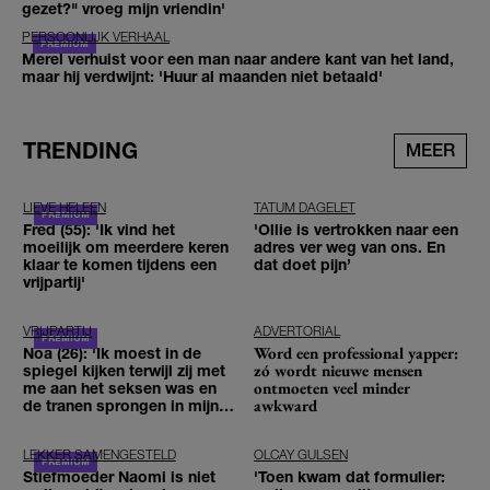
gezet?" vroeg mijn vriendin'
PERSOONLIJK VERHAAL
Merel verhuist voor een man naar andere kant van het land,
maar hij verdwijnt: 'Huur al maanden niet betaald'
TRENDING
MEER
LIEVE HELEEN
TATUM DAGELET
Fred (55): 'Ik vind het
'Ollie is vertrokken naar een
moeilijk om meerdere keren
adres ver weg van ons. En
klaar te komen tijdens een
dat doet pijn’
vrijpartij'
VRIJPARTIJ
ADVERTORIAL
Word een professional yapper:
Noa (26): 'Ik moest in de
zó wordt nieuwe mensen
spiegel kijken terwijl zij met
ontmoeten veel minder
me aan het seksen was en
awkward
de tranen sprongen in mijn
ogen'
LEKKER SAMENGESTELD
OLCAY GULSEN
Stiefmoeder Naomi is niet
'Toen kwam dat formulier: