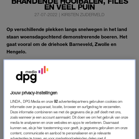
BRANDENDE HOOIBALEN, FILES
EN VEEL PUIN
27-07-2022
|
KIRSTEN ZIJDERVELD
Op verschillende plekken langs snelwegen in het land
staan woensdagochtend demonstrerende boeren. Het
gaat vooral om de driehoek Barneveld, Zwolle en
Hengelo.
Boeren staan er met tractoren bij, naar het zich laat aanzien,
afritten. Langs de A28 bij Harderwijk zijn hooibalen in brand
gestoken, meldt de ANWB.
Jouw privacy-instellingen
BOEREN
LINDA., DPG Media en onze
92
advertentiepartners gebruiken cookies om
informatie over je apparaat, locatie, browser en surfgedrag te verzamelen.
Onder meer bij de A1 bij Bathmen, de A12 bij Bunnik, de A30
Deze informatie combineren we met de gegevens die je zelf deelt met ons,
bij Ede, de A35 bij Hengelo en de A50 bij Apeldoorn is het
zoals wanneer je een account aanmaakt. Dit doen we om het gebruik van onze
raak, aldus de ANWB, die verrast is door deze acties. “Het is
media te analyseren en onze websites en apps te verbeteren. Daarnaast
kunnen we, als je hier toestemming voor geeft, je gegevens gebruiken om onze
niet zo dat ze met tractoren op de weg rijden dit keer, maar ze
content, communicatie en aanbod te personaliseren en je relevante
staan langs de weg.” Bij de afritten levert dat echter wel
advertenties te tonen, en voor marketingdoeleinden delen met 4