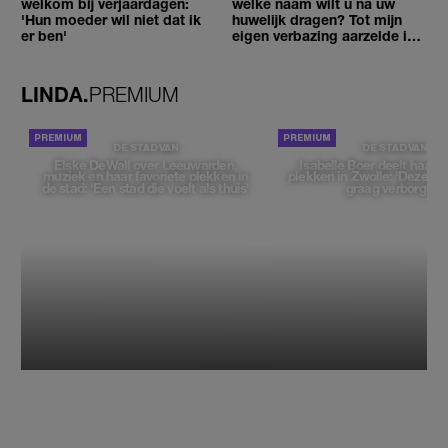
welkom bij verjaardagen:
welke naam wilt u na uw
'Hun moeder wil niet dat ik
huwelijk dragen? Tot mijn
er ben'
eigen verbazing aarzelde ik
geen moment'
LINDA.
PREMIUM
DE STAD VAN
DE STAD VAN
Elske DeWall over Leeuwarden,
Isabelle Boer deelt haar f
muziek en haar favoriete plekken in
plekken in Zwolle: 'Deze pl
de stad: 'Een stad die voelt als thuis'
graag verborgen'