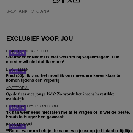
BRON
ANP
FOTO
ANP
EXCLUSIEF VOOR JOU
LEKKER SAMENGESTELD
Stiefmoeder Naomi is niet welkom bij verjaardagen: 'Hun
moeder wil niet dat ik er ben'
LIEVE HELEEN
Fred (55): 'Ik vind het moeilijk om meerdere keren klaar te
komen tijdens een vrijpartij'
ADVERTORIAL
Op de fiets met jonge kids? Zo wordt het ineens hartstikke
makkelijk
FLOOR BAKHUYS ROOZEBOOM
'Ik kan weer eens niet laten me af te vragen of ik wel de beste,
braafste burger ben geweest'
ROOS MOGGRÉ
'"Roos, waarom heb je de naam van je ex op je LinkedIn-tijdlijn