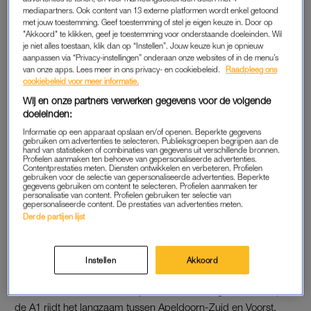
mediapartners. Ook content van 13 externe platformen wordt enkel getoond
vertraging op.
met jouw toestemming. Geef toestemming of stel je eigen keuze in. Door op
"Akkoord" te klikken, geef je toestemming voor onderstaande doeleinden. Wil
Ook op verschillende N-wegen is sprake van vertraging, zoals
je niet alles toestaan, klik dan op “Instellen”. Jouw keuze kun je opnieuw
aanpassen via “Privacy-instellingen” onderaan onze websites of in de menu’s
op de N48 bij Zuidwolde en de N303 bij Harderwijk. De
van onze apps. Lees meer in ons privacy- en cookiebeleid.
Raadpleeg ons
woordvoerder van de ANWB vermoedt dat dat komt doordat
cookiebeleid voor meer informatie.
tractoren daar op weg zijn naar op- of afritten van de
Wij en onze partners verwerken gegevens voor de volgende
snelwegen.
doeleinden:
Informatie op een apparaat opslaan en/of openen. Beperkte gegevens
gebruiken om advertenties te selecteren. Publieksgroepen begrijpen aan de
hand van statistieken of combinaties van gegevens uit verschillende bronnen.
OP-EN AFRITTEN
Profielen aanmaken ten behoeve van gepersonaliseerde advertenties.
Contentprestaties meten. Diensten ontwikkelen en verbeteren. Profielen
“De afsluitingen kunnen gevaarlijke situaties en hinder
gebruiken voor de selectie van gepersonaliseerde advertenties. Beperkte
gegevens gebruiken om content te selecteren. Profielen aanmaken ter
opleveren”, zegt Rijkswaterstaat. Her en der is puin en mest
personalisatie van content. Profielen gebruiken ter selectie van
gepersonaliseerde content. De prestaties van advertenties meten.
op de weg gelegd en ook zijn hooibalen in brand gestoken.
Derde partijen lijst
“Rij extra alert”, is het advies.
Vooral rond Apeldoorn hebben weggebruikers te maken met
Instellen
Akkoord
vertraging, meldt Rijkswaterstaat Verkeersinformatie. Op de
A50 naar het zuiden staat bij Vaassen een lange file. Ook op
de A1 rijdt het langzaam tussen Apeldoorn-Zuid en Voorst.