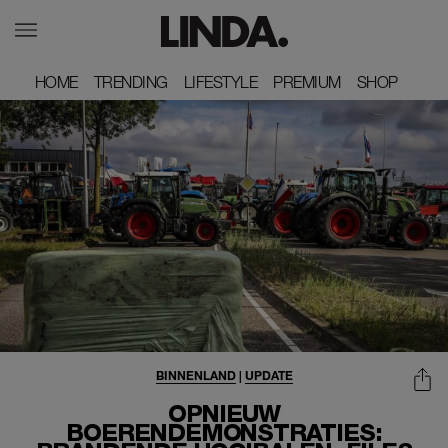
HOME
HOME
TRENDING
TRENDING
LIFESTYLE
LIFESTYLE
PREMIUM
PREMIUM
SHOP
SHOP
BINNENLAND
|
UPDATE
OPNIEUW
BOERENDEMONSTRATIES: