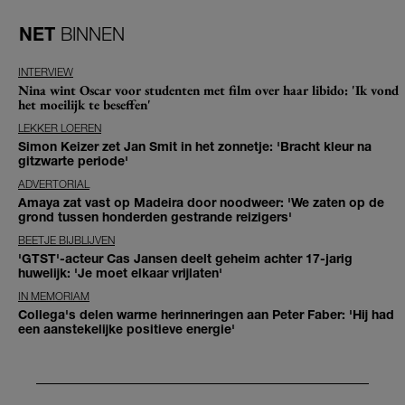
NET
BINNEN
INTERVIEW
Nina wint Oscar voor studenten met film over haar libido: 'Ik vond
het moeilijk te beseffen'
LEKKER LOEREN
Simon Keizer zet Jan Smit in het zonnetje: 'Bracht kleur na
gitzwarte periode'
ADVERTORIAL
Amaya zat vast op Madeira door noodweer: 'We zaten op de
grond tussen honderden gestrande reizigers'
BEETJE BIJBLIJVEN
'GTST'-acteur Cas Jansen deelt geheim achter 17-jarig
huwelijk: 'Je moet elkaar vrijlaten'
IN MEMORIAM
Collega's delen warme herinneringen aan Peter Faber: 'Hij had
een aanstekelijke positieve energie'