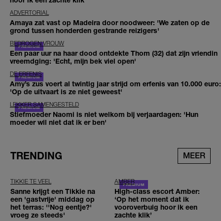
ADVERTORIAL
Amaya zat vast op Madeira door noodweer: 'We zaten op de
grond tussen honderden gestrande reizigers'
BEDROGEN VROUW
Een paar uur na haar dood ontdekte Thom (32) dat zijn vriendin
vreemdging: 'Echt, mijn bek viel open'
DE ERFENIS
Amy’s zus voert al twintig jaar strijd om erfenis van 10.000 euro:
'Op de uitvaart is ze niet geweest'
LEKKER SAMENGESTELD
Stiefmoeder Naomi is niet welkom bij verjaardagen: 'Hun
moeder wil niet dat ik er ben'
TRENDING
MEER
TIKKIE TE VEEL
AMBER
Sanne krijgt een Tikkie na
High-class escort Amber:
een 'gastvrije' middag op
‘Op het moment dat ik
het terras: ''Nog eentje?'
vooroverbuig hoor ik een
vroeg ze steeds'
zachte klik’