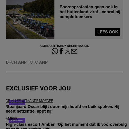
Boerenprotesten gaan ook in
het buitenland viral - vooral bij
complotdenkers
LEES OOK
GOED ARTIKEL? DELEN MAAR.
BRON
ANP
FOTO
ANP
EXCLUSIEF VOOR JOU
DE ALLEENSTAANDE MOEDER
'Spanjaard Oscar blijft door mijn hoofd en buik spoken. Hij
heeft hetzelfde, appt hij'
AMBER
High-class escort Amber: ‘Op het moment dat ik vooroverbuig
hoor ik een zachte klik’