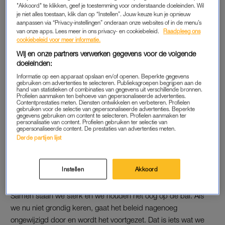
"Akkoord" te klikken, geef je toestemming voor onderstaande doeleinden. Wil
Denk er daarbij bijvoorbeeld aan standstills te organiseren op
je niet alles toestaan, klik dan op “Instellen”. Jouw keuze kun je opnieuw
drukke plekken bij je in de buurt. Dit kun je vaak met kleinere
aanpassen via “Privacy-instellingen” onderaan onze websites of in de menu’s
groepen al goed realiseren.”
van onze apps. Lees meer in ons privacy- en cookiebeleid.
Raadpleeg ons
cookiebeleid voor meer informatie.
Wij en onze partners verwerken gegevens voor de volgende
Agractie wil, net als andere boerenorganisaties, dat
het
doeleinden:
stikstofbeleid
van het kabinet van tafel gaat. Het kabinet wil de
Informatie op een apparaat opslaan en/of openen. Beperkte gegevens
landbouw dwingen om de uitstoot van stikstof tussen nu en
gebruiken om advertenties te selecteren. Publieksgroepen begrijpen aan de
2030 te halveren. Dit zou kunnen betekenen dat de veestapel
hand van statistieken of combinaties van gegevens uit verschillende bronnen.
Profielen aanmaken ten behoeve van gepersonaliseerde advertenties.
flink kleiner moet worden.
Contentprestaties meten. Diensten ontwikkelen en verbeteren. Profielen
gebruiken voor de selectie van gepersonaliseerde advertenties. Beperkte
gegevens gebruiken om content te selecteren. Profielen aanmaken ter
personalisatie van content. Profielen gebruiken ter selectie van
gepersonaliseerde content. De prestaties van advertenties meten.
PROTESTACTIES
Derde partijen lijst
“Zolang het fundament onder dit beleid overeind blijft staan,
moeten we hier de aandacht op blijven vestigen. Mensen, de
Instellen
Akkoord
strijd is nog niet gewonnen. Hou vol, geef niet op.
Samen staan we sterk en we houden het oog op de bal. Als
we nu niet grondig keren, gaat het beleid nagenoeg
ongewijzigd door en wordt het voortgezet. Dat is iets wat we