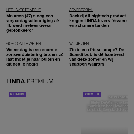
HET LAATSTE APPJE
ADVERTORIAL
Maureen (47) sloeg een
Dankzij dit hightech product
verjaardagsuitnodiging af:
kregen LINDA.lezers frissere
'Ik werd meteen overal
en schonere tanden
geblokkeerd'
GOED OM TE WETEN
WIL JE ZIEN
Woensdag is een enorme
Zin in een frisse coupe? De
zonsverduistering te zien: zó
Scandi bob is dé haartrend
laat moet je naar buiten en
van deze zomer en wij
dit heb je nodig
snappen waarom
LINDA.
PREMIUM
ACHTERGROND
DE STAD VAN
Elske DeWall over Leeu
muziek en haar favoriete p
de stad: 'Een stad die voelt 