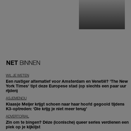
NET
BINNEN
WIL JE WETEN
Een rustiger alternatief voor Amsterdam en Venetië? 'The New
York Times' tipt deze Europese stad (op slechts een paar uur
rijden)
ASJEMENOU
Klaasje Meijer krijgt schoen naar haar hoofd gegooid tijdens
K3-optreden: ‘Die krijg je niet meer terug’
ADVERTORIAL
Zin om te bingen? Déze (iconische) queer series verdienen een
plek op je kijklijst