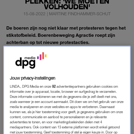
PLEKKEN: 'WE MOETEN
VOLHOUDEN'
15-08-2022
|
MARTINE FINDHAMMER-SCHUT
De boeren zijn nog niet klaar met protesteren tegen het
stikstofbeleid. Boerenbeweging Agractie roept zijn
achterban op tot nieuwe protestacties.
“We moeten volhouden met onze acties.” Zo begint
melkveehouder Erik Luiten, kopstuk van Agractie, zijn
maandag gepubliceerde videoboodschap.
Jouw privacy-instellingen
LINDA., DPG Media en onze
92
advertentiepartners gebruiken cookies om
AGRACTIE ROEPT OP TOT BLOKKADES
informatie over je apparaat, locatie, browser en surfgedrag te verzamelen.
Hij vervolgt: “Of dat nou een publieksvriendelijke is, zoals
Deze informatie combineren we met de gegevens die je zelf deelt met ons,
zoals wanneer je een account aanmaakt. Dit doen we om het gebruik van onze
binnenkort met de start van de Vuelta, of acties die scherper
media te analyseren en onze websites en apps te verbeteren. Daarnaast
zijn, ze moeten plaatsvinden. Soms met zo min mogelijk
kunnen we, als je hier toestemming voor geeft, je gegevens gebruiken om onze
content, communicatie en aanbod te personaliseren en je relevante
inspanning, want we zijn allemaal druk, maar wel met een
advertenties te tonen, en voor marketingdoeleinden delen met 4
groot effect.
mediapartners. Ook content van 13 externe platformen wordt enkel getoond
met jouw toestemming. Geef toestemming of stel je eigen keuze in. Door op