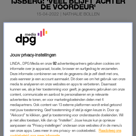
IJSBERG: 'VEEL BLIJFT ACHTER
DE VOORDEUR'
15-04-2022
|
NATHALIE BOLLEN
Het aantal bekende
gevallen van huiselijk geweld
is
maar het topje van de ijsberg. Dat zegt hoofdofficier van
justitie Heleen Rutgers tegen
Omroep Brabant
.
Zij geeft aan dat het in werkelijkheid om veel meer gevallen
Jouw privacy-instellingen
gaat. “Maar die blijven achter de voordeur.”
LINDA., DPG Media en onze
92
advertentiepartners gebruiken cookies om
informatie over je apparaat, locatie, browser en surfgedrag te verzamelen.
Deze informatie combineren we met de gegevens die je zelf deelt met ons,
zoals wanneer je een account aanmaakt. Dit doen we om het gebruik van onze
GEVALLEN HUISELIJK GEWELD
media te analyseren en onze websites en apps te verbeteren. Daarnaast
kunnen we, als je hier toestemming voor geeft, je gegevens gebruiken om onze
De reden daarvoor is volgens Rutgers dat er voor slachtoffers
content, communicatie en aanbod te personaliseren en je relevante
een drempel is om het geweld aan te kaarten. “Ze leggen
advertenties te tonen, en voor marketingdoeleinden delen met 4
soms de schuld bij zichzelf neer”, vertelt ze aan de omroep,
mediapartners. Ook content van 13 externe platformen wordt enkel getoond
met jouw toestemming. Geef toestemming of stel je eigen keuze in. Door op
“soms daartoe aangezet door de daders.”
"Akkoord" te klikken, geef je toestemming voor onderstaande doeleinden. Wil
je niet alles toestaan, klik dan op “Instellen”. Jouw keuze kun je opnieuw
Maar niet alleen voor de slachtoffers geldt die drempel. Ook
aanpassen via “Privacy-instellingen” onderaan onze websites of in de menu’s
van onze apps. Lees meer in ons privacy- en cookiebeleid.
Raadpleeg ons
de buitenwereld heeft ermee te maken als het gaat om het
cookiebeleid voor meer informatie.