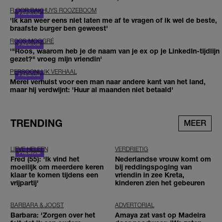
FLOOR BAKHUYS ROOZEBOOM
'Ik kan weer eens niet laten me af te vragen of ik wel de beste,
braafste burger ben geweest'
ROOS MOGGRÉ
'"Roos, waarom heb je de naam van je ex op je LinkedIn-tijdlijn
gezet?" vroeg mijn vriendin'
PERSOONLIJK VERHAAL
Merel verhuist voor een man naar andere kant van het land,
maar hij verdwijnt: 'Huur al maanden niet betaald'
TRENDING
MEER
LIEVE HELEEN
VERDRIETIG
Fred (55): 'Ik vind het
Nederlandse vrouw komt om
moeilijk om meerdere keren
bij reddingspoging van
klaar te komen tijdens een
vriendin in zee Kreta,
vrijpartij'
kinderen zien het gebeuren
BARBARA & JOOST
ADVERTORIAL
Barbara: 'Zorgen over het
Amaya zat vast op Madeira