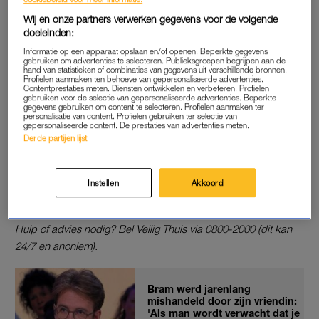
melden van een vermoeden. En dat terwijl het melden van
Wij en onze partners verwerken gegevens voor de volgende
groot belang is “om slachtoffers te beschermen en te zorgen
doeleinden:
dat huiselijk geweld stopt.”
Informatie op een apparaat opslaan en/of openen. Beperkte gegevens
gebruiken om advertenties te selecteren. Publieksgroepen begrijpen aan de
hand van statistieken of combinaties van gegevens uit verschillende bronnen.
Profielen aanmaken ten behoeve van gepersonaliseerde advertenties.
Contentprestaties meten. Diensten ontwikkelen en verbeteren. Profielen
ONZICHTBAAR
gebruiken voor de selectie van gepersonaliseerde advertenties. Beperkte
gegevens gebruiken om content te selecteren. Profielen aanmaken ter
Om hoeveel gevallen ‘achter de voordeur’ het exact gaat, kan
personalisatie van content. Profielen gebruiken ter selectie van
gepersonaliseerde content. De prestaties van advertenties meten.
Rutgers niet zeggen. “We hebben onvoldoende zicht op de
Derde partijen lijst
grootte van het probleem”, aldus de officier van justitie. “We
moeten er meer met elkaar over durven te spreken, zodat het
zichtbaar wordt wat onzichtbaar is. Dat moet ook tot meer
Instellen
Akkoord
meldingen leiden.”
Hulp of advies nodig? Bel Veilig Thuis via 0800-2000 (dit kan
24/7 en anoniem).
Bram werd jarenlang
mishandeld door zijn vriendin:
'Als man wordt verwacht dat je