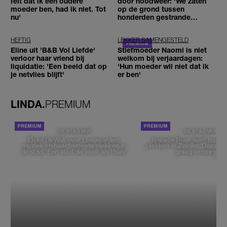
feit dat ik een oudere
door noodweer: 'We zaten
moeder ben, had ik niet. Tot
op de grond tussen
nu'
honderden gestrande
reizigers'
HEFTIG
LEKKER SAMENGESTELD
Eline uit 'B&B Vol Liefde'
Stiefmoeder Naomi is niet
verloor haar vriend bij
welkom bij verjaardagen:
liquidatie: 'Een beeld dat op
'Hun moeder wil niet dat ik
je netvlies blijft'
er ben'
LINDA.
PREMIUM
DE STAD VAN
DE STAD VAN
Elske DeWall over Leeuwarden,
Isabelle Boer deelt haar f
muziek en haar favoriete plekken in
plekken in Zwolle: 'Deze pl
de stad: 'Een stad die voelt als thuis'
graag verborgen'