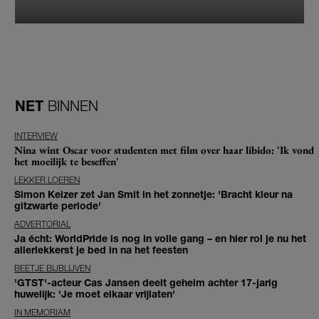
NET
BINNEN
INTERVIEW
Nina wint Oscar voor studenten met film over haar libido: 'Ik vond
het moeilijk te beseffen'
LEKKER LOEREN
Simon Keizer zet Jan Smit in het zonnetje: 'Bracht kleur na
gitzwarte periode'
ADVERTORIAL
Ja écht: WorldPride is nog in volle gang – en hier rol je nu het
allerlekkerst je bed in na het feesten
BEETJE BIJBLIJVEN
'GTST'-acteur Cas Jansen deelt geheim achter 17-jarig
huwelijk: 'Je moet elkaar vrijlaten'
IN MEMORIAM