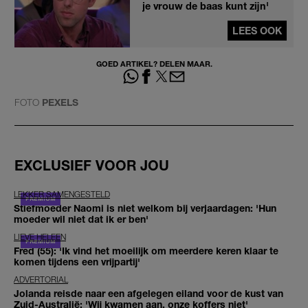
je vrouw de baas kunt zijn'
LEES OOK
GOED ARTIKEL? DELEN MAAR.
FOTO
PEXELS
EXCLUSIEF VOOR JOU
LEKKER SAMENGESTELD
Stiefmoeder Naomi is niet welkom bij verjaardagen: 'Hun
moeder wil niet dat ik er ben'
LIEVE HELEEN
Fred (55): 'Ik vind het moeilijk om meerdere keren klaar te
komen tijdens een vrijpartij'
ADVERTORIAL
Jolanda reisde naar een afgelegen eiland voor de kust van
Zuid-Australië: 'Wij kwamen aan, onze koffers niet'