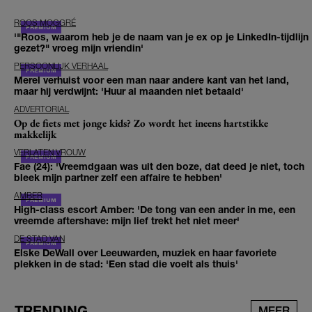
ROOS MOGGRÉ
'"Roos, waarom heb je de naam van je ex op je LinkedIn-tijdlijn
gezet?" vroeg mijn vriendin'
PERSOONLIJK VERHAAL
Merel verhuist voor een man naar andere kant van het land,
maar hij verdwijnt: 'Huur al maanden niet betaald'
ADVERTORIAL
Op de fiets met jonge kids? Zo wordt het ineens hartstikke
makkelijk
VERLATEN VROUW
Fae (24): 'Vreemdgaan was uit den boze, dat deed je niet, toch
bleek mijn partner zelf een affaire te hebben'
AMBER
High-class escort Amber: 'De tong van een ander in me, een
vreemde aftershave: mijn lief trekt het niet meer'
DE STAD VAN
Elske DeWall over Leeuwarden, muziek en haar favoriete
plekken in de stad: 'Een stad die voelt als thuis'
TRENDING
MEER