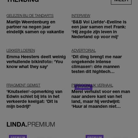
GELEZEN BIJ DE TANDARTS
INTERVIEW
Marlijn Weerdenburg en
'B&B Vol Liefde'-Eveline is
partner na negen jaar
een jaar samen met Frank:
eindelijk samen op vakantie
'Hij zegde zijn leven in
Nederland op voor mij'
LEKKER LOEREN
ADVERTORIAL
Emma Heesters deelt weinig
'Dit ding brengt me naar
verhullende bikinifoto: 'You
ongekende intense
know what they say'
climaxen': drie mannen
testen dit hightech
seksspeeltje
FRAGMENT GEMIST
PERSOONLIJK VERHAAL
'Knutselen'-opmerking van
Merel verhuist voor een man
Edwin schiet bij Iris in het
naar andere kant van het
verkeerde keelgat: 'Dit is
land, maar hij verdwijnt:
mijn bedrijf'
'Huur al maanden niet
betaald'
LINDA.
PREMIUM