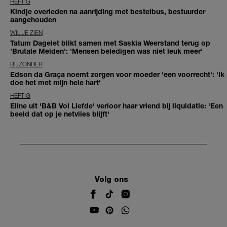
HEFTIG
Kindje overleden na aanrijding met bestelbus, bestuurder
aangehouden
WIL JE ZIEN
Tatum Dagelet blikt samen met Saskia Weerstand terug op
'Brutale Meiden': 'Mensen beledigen was niet leuk meer'
BIJZONDER
Edson da Graça noemt zorgen voor moeder 'een voorrecht': 'Ik
doe het met mijn hele hart'
HEFTIG
Eline uit 'B&B Vol Liefde' verloor haar vriend bij liquidatie: 'Een
beeld dat op je netvlies blijft'
Volg ons