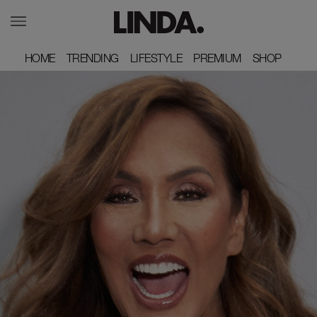
HOME
HOME
TRENDING
TRENDING
LIFESTYLE
LIFESTYLE
PREMIUM
PREMIUM
SHOP
SHOP