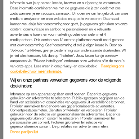
Patty Brard (70) raakt geëmotioneerd bij het gemis van
informatie over je apparaat, locatie, browser en surfgedrag te verzamelen.
Deze informatie combineren we met de gegevens die je zelf deelt met ons,
haar moeder tijdens de kerstspecial van
Open Casa
. De
zoals wanneer je een account aanmaakt. Dit doen we om het gebruik van onze
presentatrice vertelt open over waarom zij de as van
media te analyseren en onze websites en apps te verbeteren. Daarnaast
haar moeder nog steeds niet heeft uitgestrooid en hoe
kunnen we, als je hier toestemming voor geeft, je gegevens gebruiken om onze
content, communicatie en aanbod te personaliseren en je relevante
dat voelt.
advertenties te tonen, en voor marketingdoeleinden delen met 4
mediapartners. Ook content van 13 externe platformen wordt enkel getoond
“De as van mijn moeder staat nog in mijn slaapkamer”, zegt
met jouw toestemming. Geef toestemming of stel je eigen keuze in. Door op
"Akkoord" te klikken, geef je toestemming voor onderstaande doeleinden. Wil
Patty.
je niet alles toestaan, klik dan op “Instellen”. Jouw keuze kun je opnieuw
aanpassen via “Privacy-instellingen” onderaan onze websites of in de menu’s
van onze apps. Lees meer in ons privacy- en cookiebeleid.
Raadpleeg ons
OPEN CASA
cookiebeleid voor meer informatie.
Wij en onze partners verwerken gegevens voor de volgende
Ze legt in de kerstspecial van
Open Casa
uit dat ze altijd had
doeleinden:
gedacht dat ze de as zou uitstrooien, maar dat het nu te vroeg
Informatie op een apparaat opslaan en/of openen. Beperkte gegevens
voelt. “Ik heb het gevoel dat ze over mij waakt”, vertelt ze aan
gebruiken om advertenties te selecteren. Publieksgroepen begrijpen aan de
Robbert Rodenburg.
Haar moeder
overleed op 18 mei 2021
hand van statistieken of combinaties van gegevens uit verschillende bronnen.
Profielen aanmaken ten behoeve van gepersonaliseerde advertenties.
op 91-jarige leeftijd.
Contentprestaties meten. Diensten ontwikkelen en verbeteren. Profielen
gebruiken voor de selectie van gepersonaliseerde advertenties. Beperkte
gegevens gebruiken om content te selecteren. Profielen aanmaken ter
personalisatie van content. Profielen gebruiken ter selectie van
Patty deelt dat haar moeder altijd aan het strand wilde wonen.
gepersonaliseerde content. De prestaties van advertenties meten.
Inmiddels wonen zij en haar man aan de duinen, en dat voelt
Derde partijen lijst
voor haar alsof haar moeder “nog even wil blijven”. Ze vertelt