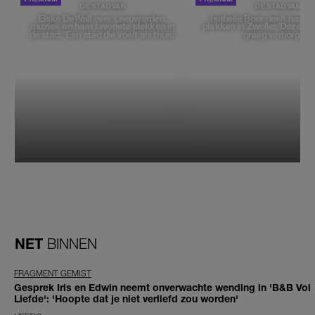
DE STAD VAN
DE STAD VAN
Elske DeWall over Leeuwarden,
Isabelle Boer deelt haar f
muziek en haar favoriete plekken in
plekken in Zwolle: 'Deze pl
de stad: 'Een stad die voelt als thuis'
graag verborgen'
NET
BINNEN
FRAGMENT GEMIST
Gesprek Iris en Edwin neemt onverwachte wending in 'B&B Vol
Liefde': 'Hoopte dat je niet verliefd zou worden'