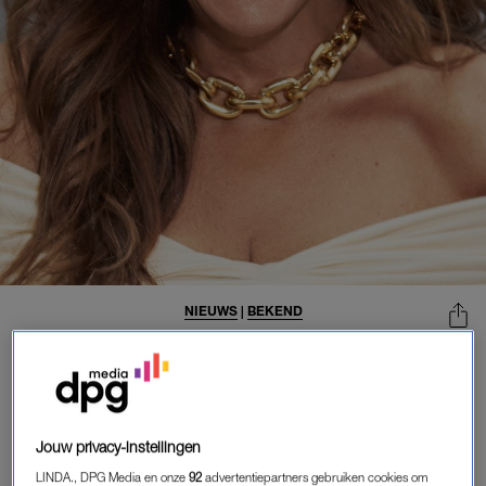
NIEUWS
|
BEKEND
PATTY BRARD VINDT HET NOG TE
VROEG OM AS VAN MOEDER UIT
TE STROOIEN: 'HEB HET GEVOEL
DAT ZE OVER ME WAAKT'
21-12-2025
|
REDACTIE NIEUWS
Jouw privacy-instellingen
LINDA., DPG Media en onze
92
advertentiepartners gebruiken cookies om