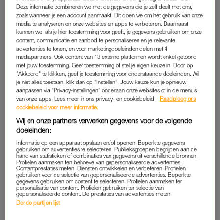
VOOR DE RECHTER
Deze informatie combineren we met de gegevens die je zelf deelt met ons,
zoals wanneer je een account aanmaakt. Dit doen we om het gebruik van onze
B. wordt volgens Spaanse media vandaag voorgeleid voor de
media te analyseren en onze websites en apps te verbeteren. Daarnaast
kunnen we, als je hier toestemming voor geeft, je gegevens gebruiken om onze
rechtbank in Barcelona. Als hij meewerkt, zou hij in de
content, communicatie en aanbod te personaliseren en je relevante
komende dagen al aan Nederland kunnen worden
advertenties te tonen, en voor marketingdoeleinden delen met 4
uitgeleverd. Binnen de Europese Unie is geregeld dat
mediapartners. Ook content van 13 externe platformen wordt enkel getoond
met jouw toestemming. Geef toestemming of stel je eigen keuze in. Door op
personen via een relatief eenvoudige procedure kunnen
"Akkoord" te klikken, geef je toestemming voor onderstaande doeleinden. Wil
worden overgedragen tussen lidstaten.
je niet alles toestaan, klik dan op “Instellen”. Jouw keuze kun je opnieuw
aanpassen via “Privacy-instellingen” onderaan onze websites of in de menu’s
van onze apps. Lees meer in ons privacy- en cookiebeleid.
Raadpleeg ons
cookiebeleid voor meer informatie.
Wij en onze partners verwerken gegevens voor de volgende
doeleinden:
Informatie op een apparaat opslaan en/of openen. Beperkte gegevens
gebruiken om advertenties te selecteren. Publieksgroepen begrijpen aan de
hand van statistieken of combinaties van gegevens uit verschillende bronnen.
Profielen aanmaken ten behoeve van gepersonaliseerde advertenties.
Contentprestaties meten. Diensten ontwikkelen en verbeteren. Profielen
gebruiken voor de selectie van gepersonaliseerde advertenties. Beperkte
gegevens gebruiken om content te selecteren. Profielen aanmaken ter
personalisatie van content. Profielen gebruiken ter selectie van
gepersonaliseerde content. De prestaties van advertenties meten.
Derde partijen lijst