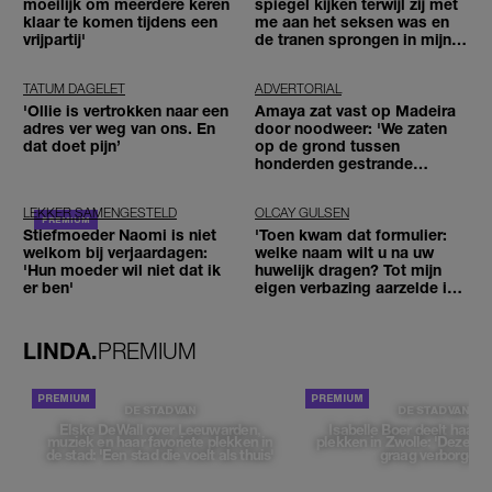
moeilijk om meerdere keren
spiegel kijken terwijl zij met
klaar te komen tijdens een
me aan het seksen was en
vrijpartij'
de tranen sprongen in mijn
ogen'
TATUM DAGELET
ADVERTORIAL
'Ollie is vertrokken naar een
Amaya zat vast op Madeira
adres ver weg van ons. En
door noodweer: 'We zaten
dat doet pijn’
op de grond tussen
honderden gestrande
reizigers'
LEKKER SAMENGESTELD
OLCAY GULSEN
Stiefmoeder Naomi is niet
'Toen kwam dat formulier:
welkom bij verjaardagen:
welke naam wilt u na uw
'Hun moeder wil niet dat ik
huwelijk dragen? Tot mijn
er ben'
eigen verbazing aarzelde ik
geen moment'
LINDA.
PREMIUM
DE STAD VAN
DE STAD VAN
Elske DeWall over Leeuwarden,
Isabelle Boer deelt haar f
muziek en haar favoriete plekken in
plekken in Zwolle: 'Deze pl
de stad: 'Een stad die voelt als thuis'
graag verborgen'