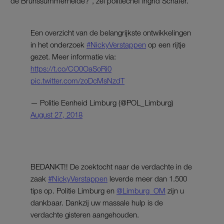
de Brunssummerheide?”, zei politiechef Ingrid Schäfer.
Een overzicht van de belangrijkste ontwikkelingen
in het onderzoek
#NickyVerstappen
op een rijtje
gezet. Meer informatie via:
https://t.co/CO0OaSoRi0
pic.twitter.com/zoDcMsNzdT
— Politie Eenheid Limburg (@POL_Limburg)
August 27, 2018
BEDANKT!! De zoektocht naar de verdachte in de
zaak
#NickyVerstappen
leverde meer dan 1.500
tips op. Politie Limburg en ⁦
@Limburg_OM
⁩ zijn u
dankbaar. Dankzij uw massale hulp is de
verdachte gisteren aangehouden.