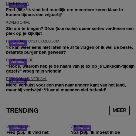
LIEVE HELEEN
Fred (55): 'Ik vind het moeilijk om meerdere keren klaar te
komen tijdens een vrijpartij'
ADVERTORIAL
Zin om te bingen? Déze (iconische) queer series verdienen een
plek op je kijklijst
FLOOR BAKHUYS ROOZEBOOM
'Ik kan weer eens niet laten me af te vragen of ik wel de beste,
braafste burger ben geweest'
ROOS MOGGRÉ
'"Roos, waarom heb je de naam van je ex op je LinkedIn-tijdlijn
gezet?" vroeg mijn vriendin'
PERSOONLIJK VERHAAL
Merel verhuist voor een man naar andere kant van het land,
maar hij verdwijnt: 'Huur al maanden niet betaald'
TRENDING
MEER
LIEVE HELEEN
VRIJPARTIJ
Fred (55): 'Ik vind het
Noa (26): 'Ik moest in de