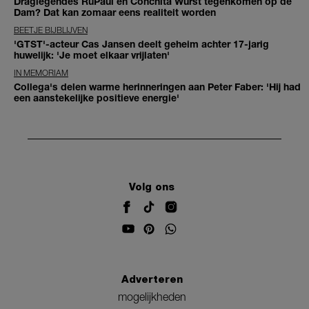
Draglegendes RuPaul en Conchita Wurst tegenkomen op de
Dam? Dat kan zomaar eens realiteit worden
BEETJE BIJBLIJVEN
'GTST'-acteur Cas Jansen deelt geheim achter 17-jarig
huwelijk: 'Je moet elkaar vrijlaten'
IN MEMORIAM
Collega's delen warme herinneringen aan Peter Faber: 'Hij had
een aanstekelijke positieve energie'
Volg ons
Adverteren
mogelijkheden