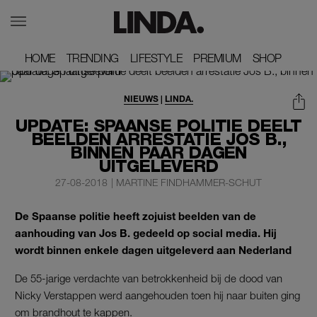
HOME
HOME
TRENDING
TRENDING
LIFESTYLE
LIFESTYLE
PREMIUM
PREMIUM
SHOP
SHOP
NIEUWS
|
LINDA.
UPDATE: SPAANSE POLITIE DEELT
BEELDEN ARRESTATIE JOS B.,
BINNEN PAAR DAGEN
UITGELEVERD
27-08-2018
|
MARTINE FINDHAMMER-SCHUT
De Spaanse politie heeft zojuist beelden van de
aanhouding van Jos B. gedeeld op social media. Hij
wordt binnen enkele dagen uitgeleverd aan Nederland
De 55-jarige verdachte van betrokkenheid bij de dood van
Nicky Verstappen werd aangehouden toen hij naar buiten ging
om brandhout te kappen.