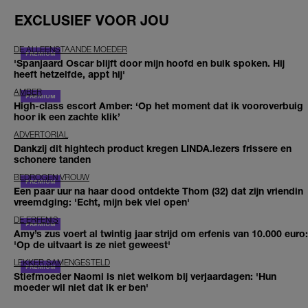
EXCLUSIEF VOOR JOU
DE ALLEENSTAANDE MOEDER
'Spanjaard Oscar blijft door mijn hoofd en buik spoken. Hij
heeft hetzelfde, appt hij'
AMBER
High-class escort Amber: ‘Op het moment dat ik vooroverbuig
hoor ik een zachte klik’
ADVERTORIAL
Dankzij dit hightech product kregen LINDA.lezers frissere en
schonere tanden
BEDROGEN VROUW
Een paar uur na haar dood ontdekte Thom (32) dat zijn vriendin
vreemdging: 'Echt, mijn bek viel open'
DE ERFENIS
Amy’s zus voert al twintig jaar strijd om erfenis van 10.000 euro:
'Op de uitvaart is ze niet geweest'
LEKKER SAMENGESTELD
Stiefmoeder Naomi is niet welkom bij verjaardagen: 'Hun
moeder wil niet dat ik er ben'