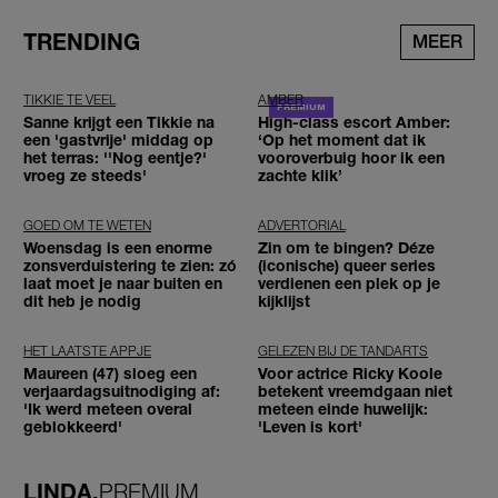
TRENDING
MEER
TIKKIE TE VEEL
AMBER
Sanne krijgt een Tikkie na
High-class escort Amber:
een 'gastvrije' middag op
‘Op het moment dat ik
het terras: ''Nog eentje?'
vooroverbuig hoor ik een
vroeg ze steeds'
zachte klik’
GOED OM TE WETEN
ADVERTORIAL
Woensdag is een enorme
Zin om te bingen? Déze
zonsverduistering te zien: zó
(iconische) queer series
laat moet je naar buiten en
verdienen een plek op je
dit heb je nodig
kijklijst
HET LAATSTE APPJE
GELEZEN BIJ DE TANDARTS
Maureen (47) sloeg een
Voor actrice Ricky Koole
verjaardagsuitnodiging af:
betekent vreemdgaan niet
'Ik werd meteen overal
meteen einde huwelijk:
geblokkeerd'
'Leven is kort'
LINDA.
PREMIUM