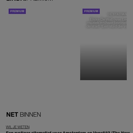
ACHTERGROND
DE STAD VAN
Elske DeWall over Leeu
muziek en haar favoriete p
de stad: 'Een stad die voelt 
NET
BINNEN
WIL JE WETEN
Een rustiger alternatief voor Amsterdam en Venetië? 'The New