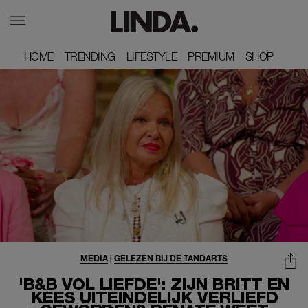
HOME
HOME
TRENDING
TRENDING
LIFESTYLE
LIFESTYLE
PREMIUM
PREMIUM
SHOP
SHOP
MEDIA
|
GELEZEN BIJ DE TANDARTS
'B&B VOL LIEFDE': ZIJN BRITT EN
KEES UITEINDELIJK VERLIEFD