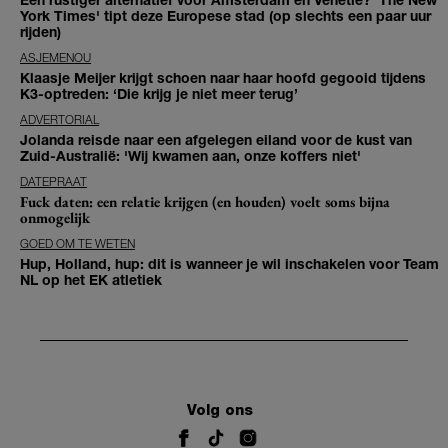
York Times' tipt deze Europese stad (op slechts een paar uur
rijden)
ASJEMENOU
Klaasje Meijer krijgt schoen naar haar hoofd gegooid tijdens
K3-optreden: ‘Die krijg je niet meer terug’
ADVERTORIAL
Jolanda reisde naar een afgelegen eiland voor de kust van
Zuid-Australië: 'Wij kwamen aan, onze koffers niet'
DATEPRAAT
Fuck daten: een relatie krijgen (en houden) voelt soms bijna
onmogelijk
GOED OM TE WETEN
Hup, Holland, hup: dit is wanneer je wil inschakelen voor Team
NL op het EK atletiek
Volg ons