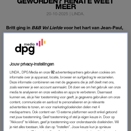
GEWORDEN? RENATE WEET
MEER
20-10-2025
|
LINDA.
Britt ging in
B&B Vol Liefde
voor het hart van Jean-Paul,
maar ze viel uiteindelijk voor de charmes van zijn goede
vriend Kees. Hebben de twee elkaar in de liefde
gevonden?
Britt en Kees hebben verschillende afspraakjes gehad, maar
Jouw privacy-instellingen
helaas is het toch op niks uitgelopen. Dat verklapt Renate, die
LINDA., DPG Media en onze
92
advertentiepartners gebruiken cookies om
ook meedeed aan
B&B Vol Liefde
, aan
Libelle
.
informatie over je apparaat, locatie, browser en surfgedrag te verzamelen.
Deze informatie combineren we met de gegevens die je zelf deelt met ons,
zoals wanneer je een account aanmaakt. Dit doen we om het gebruik van onze
media te analyseren en onze websites en apps te verbeteren. Daarnaast
BRITT EN KEES ZIJN GEEN STEL
kunnen we, als je hier toestemming voor geeft, je gegevens gebruiken om onze
“Ze was nog even op date met Kees. Maar helaas is dat niks
content, communicatie en aanbod te personaliseren en je relevante
advertenties te tonen, en voor marketingdoeleinden delen met 4
geworden.” Britt en Renate zijn tijdens de opnames bevriend
mediapartners. Ook content van 13 externe platformen wordt enkel getoond
geraakt en hebben nog altijd contact met elkaar. Renate
met jouw toestemming. Geef toestemming of stel je eigen keuze in. Door op
"Akkoord" te klikken, geef je toestemming voor onderstaande doeleinden. Wil
spreekt ook Jean-Paul nog geregeld. “Die app of FaceTime ik
je niet alles toestaan, klik dan op “Instellen”. Jouw keuze kun je opnieuw
ook elke week. We hebben elkaar zelfs beloofd dat ik