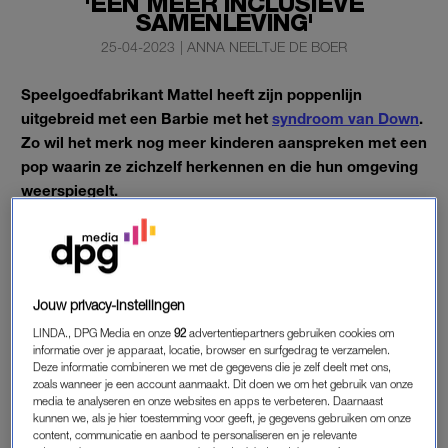
'EEN MEER INCLUSIEVE
SAMENLEVING'
25-04-2023
|
ANNA NEELTJE DE BOER
Speelgoedfabrikant Mattel heeft zijn poppenlijn
uitgebreid met een Barbie met het
syndroom van Down
.
Zo wil het merk nog meer kinderen aanspreken met een
pop waarin ze zichzelf herkennen en die hun omgeving
weerspiegelt.
Dat meldt het bedrijf.
BARBIE
Jouw privacy-instellingen
Volgens de fabrikant is Barbie de meest diverse poppenlijn op
LINDA., DPG Media en onze
92
advertentiepartners gebruiken cookies om
de markt. De poppen spelen een belangrijke rol in de eerste
informatie over je apparaat, locatie, browser en surfgedrag te verzamelen.
Deze informatie combineren we met de gegevens die je zelf deelt met ons,
ervaringen van een kind. “We willen dan ook ons steentje
zoals wanneer je een account aanmaakt. Dit doen we om het gebruik van onze
bijdragen om de stigmatisering in de samenleving tegen te
media te analyseren en onze websites en apps te verbeteren. Daarnaast
gaan”, stelt Mattel.
kunnen we, als je hier toestemming voor geeft, je gegevens gebruiken om onze
content, communicatie en aanbod te personaliseren en je relevante