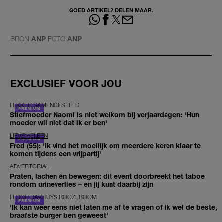
GOED ARTIKEL? DELEN MAAR.
BRON
ANP
FOTO
ANP
EXCLUSIEF VOOR JOU
LEKKER SAMENGESTELD
Stiefmoeder Naomi is niet welkom bij verjaardagen: 'Hun
moeder wil niet dat ik er ben'
LIEVE HELEEN
Fred (55): 'Ik vind het moeilijk om meerdere keren klaar te
komen tijdens een vrijpartij'
ADVERTORIAL
Praten, lachen én bewegen: dit event doorbreekt het taboe
rondom urineverlies – en jij kunt daarbij zijn
FLOOR BAKHUYS ROOZEBOOM
'Ik kan weer eens niet laten me af te vragen of ik wel de beste,
braafste burger ben geweest'