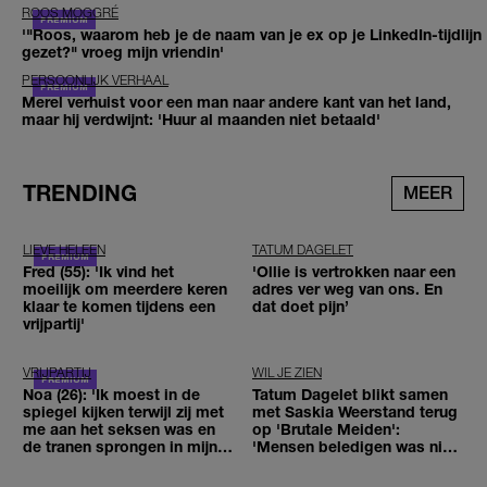
ROOS MOGGRÉ
'"Roos, waarom heb je de naam van je ex op je LinkedIn-tijdlijn
gezet?" vroeg mijn vriendin'
PERSOONLIJK VERHAAL
Merel verhuist voor een man naar andere kant van het land,
maar hij verdwijnt: 'Huur al maanden niet betaald'
TRENDING
MEER
LIEVE HELEEN
TATUM DAGELET
Fred (55): 'Ik vind het
'Ollie is vertrokken naar een
moeilijk om meerdere keren
adres ver weg van ons. En
klaar te komen tijdens een
dat doet pijn’
vrijpartij'
VRIJPARTIJ
WIL JE ZIEN
Noa (26): 'Ik moest in de
Tatum Dagelet blikt samen
spiegel kijken terwijl zij met
met Saskia Weerstand terug
me aan het seksen was en
op 'Brutale Meiden':
de tranen sprongen in mijn
'Mensen beledigen was niet
ogen'
leuk meer'