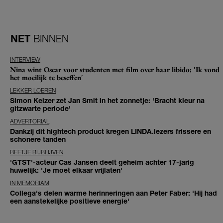
NET
BINNEN
INTERVIEW
Nina wint Oscar voor studenten met film over haar libido: 'Ik vond
het moeilijk te beseffen'
LEKKER LOEREN
Simon Keizer zet Jan Smit in het zonnetje: 'Bracht kleur na
gitzwarte periode'
ADVERTORIAL
Dankzij dit hightech product kregen LINDA.lezers frissere en
schonere tanden
BEETJE BIJBLIJVEN
'GTST'-acteur Cas Jansen deelt geheim achter 17-jarig
huwelijk: 'Je moet elkaar vrijlaten'
IN MEMORIAM
Collega's delen warme herinneringen aan Peter Faber: 'Hij had
een aanstekelijke positieve energie'