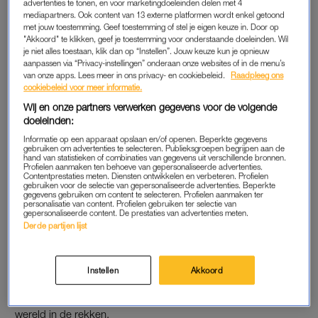
advertenties te tonen, en voor marketingdoeleinden delen met 4
“Spelen met een pop die uit een andere leefwereld komt, kan
mediapartners. Ook content van 13 externe platformen wordt enkel getoond
het kind meer begrip en een groter gevoel van empathie
met jouw toestemming. Geef toestemming of stel je eigen keuze in. Door op
"Akkoord" te klikken, geef je toestemming voor onderstaande doeleinden. Wil
bijbrengen. En dat leidt tot een meer inclusieve samenleving
je niet alles toestaan, klik dan op “Instellen”. Jouw keuze kun je opnieuw
waarin plek is voor iedereen”, vervolgt de poppenmaker.
aanpassen via “Privacy-instellingen” onderaan onze websites of in de menu’s
van onze apps. Lees meer in ons privacy- en cookiebeleid.
Raadpleeg ons
cookiebeleid voor meer informatie.
Wij en onze partners verwerken gegevens voor de volgende
SYNDROOM VAN DOWN
doeleinden:
Het gezicht en het lichaam van de nieuwe pop zijn “een
Informatie op een apparaat opslaan en/of openen. Beperkte gegevens
getrouwe weergave” van vrouwen met het syndroom van
gebruiken om advertenties te selecteren. Publieksgroepen begrijpen aan de
hand van statistieken of combinaties van gegevens uit verschillende bronnen.
Down. Zo is de pop korter en heeft ze een langer bovenlijf.
Profielen aanmaken ten behoeve van gepersonaliseerde advertenties.
Contentprestaties meten. Diensten ontwikkelen en verbeteren. Profielen
“Het gezicht is ronder, met kleinere oren en een platte
gebruiken voor de selectie van gepersonaliseerde advertenties. Beperkte
gegevens gebruiken om content te selecteren. Profielen aanmaken ter
neusbrug, terwijl de amandelvormige ogen lichtjes schuin
personalisatie van content. Profielen gebruiken ter selectie van
staan”, aldus Mattel.
gepersonaliseerde content. De prestaties van advertenties meten.
Derde partijen lijst
De inclusieve poppenlijn van Barbie bestaat onder meer uit
een pop met de huidaandoening
vitiligo
, een pop in een
Instellen
Akkoord
rolstoel, een Ken met een beenprothese en een pop met een
gehoorapparaat. De nieuwste pop ligt vanaf dinsdag overal ter
wereld in de rekken.