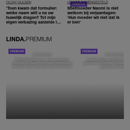
OLCAY GULSEN
LEKKER SAMENGESTELD
'Toen kwam dat formulier:
Stiefmoeder Naomi is niet
welke naam wilt u na uw
welkom bij verjaardagen:
huwelijk dragen? Tot mijn
'Hun moeder wil niet dat ik
eigen verbazing aarzelde ik
er ben'
geen moment'
LINDA.
PREMIUM
DE STAD VAN
DE STAD VAN
Elske DeWall over Leeuwarden,
Isabelle Boer deelt haar f
muziek en haar favoriete plekken in
plekken in Zwolle: 'Deze pl
de stad: 'Een stad die voelt als thuis'
graag verborgen'