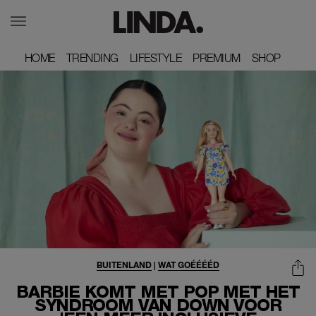
HOME
HOME
TRENDING
TRENDING
LIFESTYLE
LIFESTYLE
PREMIUM
PREMIUM
SHOP
SHOP
BUITENLAND
|
WAT GOÉÉÉÉD
BARBIE KOMT MET POP MET HET
SYNDROOM VAN DOWN VOOR