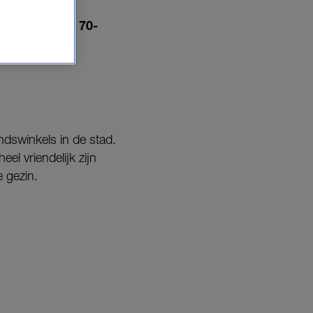
t voor elke
entieke jaren 70-
aal.
dswinkels in de stad.
eel vriendelijk zijn
e gezin.