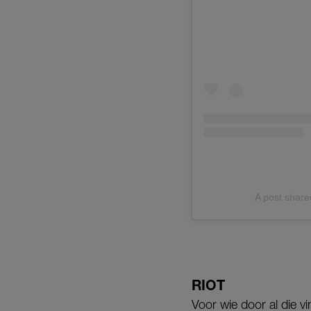
A post shar
RIOT
Voor wie door al die v