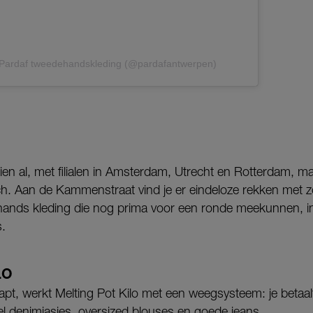
 Pardaf tweedehandskleding (@pardafantwerpen)
en al, met filialen in Amsterdam, Utrecht en Rotterdam, ma
ch. Aan de Kammenstraat vind je er eindeloze rekken met z
ands kleding die nog prima voor een ronde meekunnen, in
.
LO
apt, werkt Melting Pot Kilo met een weegsysteem: je betaalt 
el denimjasjes, oversized blouses en goede jeans.