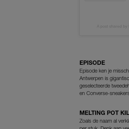
A post shared by
EPISODE
Episode ken je misschi
Antwerpen is gigantis
geselecteerde tweedeh
en Converse-sneakers
MELTING POT KI
Zoals de naam al verkl
per stuk. Denk aan ve