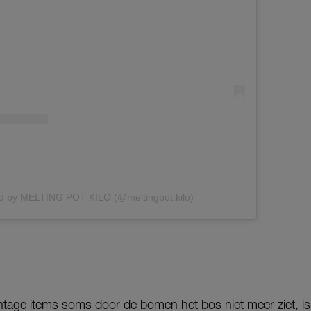
ed by MELTING POT KILO (@meltingpot.kilo)
intage items soms door de bomen het bos niet meer ziet, is