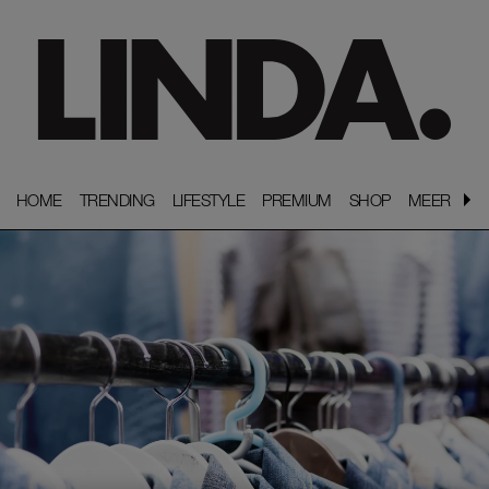
HOME
HOME
TRENDING
TRENDING
LIFESTYLE
LIFESTYLE
PREMIUM
PREMIUM
SHOP
SHOP
MEER
MEER