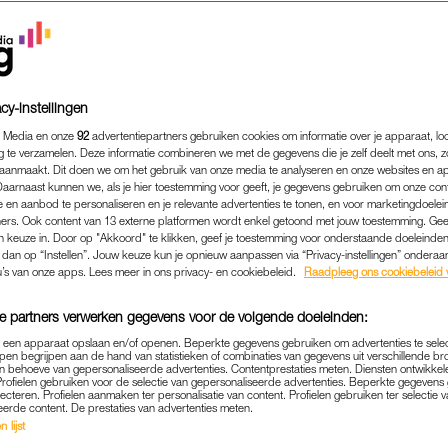
cy-instellingen
 Media en onze
92
advertentiepartners gebruiken cookies om informatie over je apparaat, lo
g te verzamelen. Deze informatie combineren we met de gegevens die je zelf deelt met ons, z
aanmaakt. Dit doen we om het gebruik van onze media te analyseren en onze websites en a
Daarnaast kunnen we, als je hier toestemming voor geeft, je gegevens gebruiken om onze con
 en aanbod te personaliseren en je relevante advertenties te tonen, en voor marketingdoele
ers. Ook content van 13 externe platformen wordt enkel getoond met jouw toestemming. Ge
gen keuze in. Door op "Akkoord" te klikken, geef je toestemming voor onderstaande doeleinden. 
k dan op “Instellen”. Jouw keuze kun je opnieuw aanpassen via “Privacy-instellingen” ondera
u’s van onze apps. Lees meer in ons privacy- en cookiebeleid.
Raadpleeg ons cookiebeleid 
MODE
|
WIL JE WETEN
 DE BESTE TWEEDEHANDSW
e partners verwerken gegevens voor de volgende doeleinden:
ANTWERPEN
p een apparaat opslaan en/of openen. Beperkte gegevens gebruiken om advertenties te sele
pen begrijpen aan de hand van statistieken of combinaties van gegevens uit verschillende br
 behoeve van gepersonaliseerde advertenties. Contentprestaties meten. Diensten ontwikkel
Profielen gebruiken voor de selectie van gepersonaliseerde advertenties. Beperkte gegeven
16-11-2024
|
LINDE VERHULST
lecteren. Profielen aanmaken ter personalisatie van content. Profielen gebruiken ter selectie 
eerde content. De prestaties van advertenties meten.
 lijst
 in Antwerpen is een feestje op zich. De stad is ni