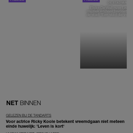
DE STAD VAN
Elske DeWall over Leeu
muziek en haar favoriete p
de stad: 'Een stad die voelt 
NET
BINNEN
GELEZEN BIJ DE TANDARTS
Voor actrice Ricky Koole betekent vreemdgaan niet meteen
einde huwelijk: 'Leven is kort'