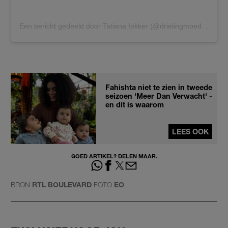
Een bericht gedeeld door Tatiana fokker (@drielingmoeder_tatiana)
Fahishta niet te zien in tweede
seizoen 'Meer Dan Verwacht' -
en dít is waarom
LEES OOK
GOED ARTIKEL? DELEN MAAR.
BRON
RTL BOULEVARD
FOTO
EO