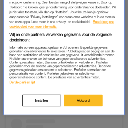
met jouw toestemming. Geef toestemming of stel je eigen keuze in. Door op
schrijft Tatiana op Instagram. In de post zien we de familie die
"Akkoord" te klikken, geef je toestemming voor onderstaande doeleinden. Wil
elkaar een dikke groepsknuffel geeft.
Tatiana
nam deel aan
je niet alles toestaan, klik dan op “Instellen”. Jouw keuze kun je opnieuw
aanpassen via “Privacy-instellingen” onderaan onze websites of in de menu’s
realityserie
Meer dan Verwacht
als moeder van een drieling.
van onze apps. Lees meer in ons privacy- en cookiebeleid.
Raadpleeg ons
Hope is een van de zusjes, samen met Faith en Charity.
cookiebeleid voor meer informatie.
Wij en onze partners verwerken gegevens voor de volgende
Het meisje is een geboren hartpatiënt en kampte al eerder
doeleinden:
met problemen. Gelukkig werd ze warm ontvangen door haar
Informatie op een apparaat opslaan en/of openen. Beperkte gegevens
gebruiken om advertenties te selecteren. Publieksgroepen begrijpen aan de
familie. ‘Toen jullie elkaar zagen was heel erg bijzonder, een
hand van statistieken of combinaties van gegevens uit verschillende bronnen.
dikke kus en een flinke knuffel’, schrijft Tatiana. Daarnaast
Profielen aanmaken ten behoeve van gepersonaliseerde advertenties.
Contentprestaties meten. Diensten ontwikkelen en verbeteren. Profielen
onthult de moeder van drie dat de beelden ook te zien zullen
gebruiken voor de selectie van gepersonaliseerde advertenties. Beperkte
gegevens gebruiken om content te selecteren. Profielen aanmaken ter
zijn in een nieuw seizoen van het programma. ‘Ik ben trots op
personalisatie van content. Profielen gebruiken ter selectie van
gepersonaliseerde content. De prestaties van advertenties meten.
jullie allemaal, ook de mensen die mij zo enorm
Derde partijen lijst
ondersteunen.’
Instellen
Akkoord