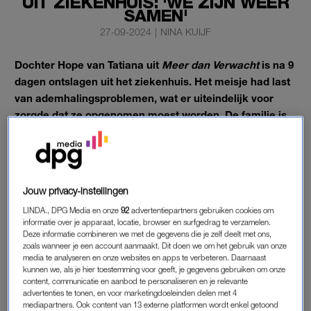
UIT ZIEKENHUIS: 'WE ZIJN WEER
SAMEN'
27-09-2024
|
NINA KUIJF
Dochter Hope van Tatiana uit
Meer dan Verwacht
is na 9
dagen ontslagen uit het ziekenhuis. Het meisje had last
van ademhalingsproblemen, wat er uiteindelijk voor
zorgde dat ze opgenomen moest worden. De familie is
gelukkig herenigd en Tatiana deelt een positieve update.
‘Met Hope gaat het goed en ze is ontzettend blij om thuis te
zijn’, schrijft Tatiana.
Jouw privacy-instellingen
LINDA., DPG Media en onze
92
advertentiepartners gebruiken cookies om
HOPE
informatie over je apparaat, locatie, browser en surfgedrag te verzamelen.
Deze informatie combineren we met de gegevens die je zelf deelt met ons,
Meer dan een week geleden werd Hope
opgenomen
in het
zoals wanneer je een account aanmaakt. Dit doen we om het gebruik van onze
ziekenhuis. ’s Nachts had het meisje moeite met haar
media te analyseren en onze websites en apps te verbeteren. Daarnaast
kunnen we, als je hier toestemming voor geeft, je gegevens gebruiken om onze
ademhaling en ook was ze veel aan het hoesten. ‘Ze is nog
content, communicatie en aanbod te personaliseren en je relevante
niet helemaal beter, maar de liefde van haar familie, van mij en
advertenties te tonen, en voor marketingdoeleinden delen met 4
mediapartners. Ook content van 13 externe platformen wordt enkel getoond
haar zussen en vrienden/vriendinnen is ontzettend helend’,