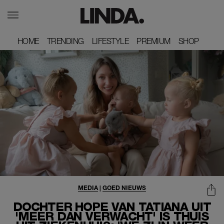
HOME
HOME
TRENDING
TRENDING
LIFESTYLE
LIFESTYLE
PREMIUM
PREMIUM
SHOP
SHOP
MEDIA
|
GOED NIEUWS
DOCHTER HOPE VAN TATIANA UIT
'MEER DAN VERWACHT' IS THUIS