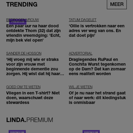
TRENDING
MEER
BEDROGEN VROUW
TATUM DAGELET
Een paar uur na haar dood
'Ollie is vertrokken naar een
ontdekte Thom (32) dat zijn
adres ver weg van ons. En
vriendin vreemdging: 'Echt,
dat doet pijn’
mijn bek viel open'
SANDER DE HOSSON
ADVERTORIAL
'Hij vroeg mij wie er straks
Draglegendes RuPaul en
voor zijn vrouw met
Conchita Wurst tegenkomen
beginnende dementie zou
op de Dam? Dat kan zomaar
zorgen. Hij wist dat hij haar
eens realiteit worden
zou moeten loslaten'
GOED OM TE WETEN
WIL JE WETEN
Vliegen in een T-shirt? Niet
Of je nu naar het strand gaat
doen, waarschuwt deze
of naar werk: dit kledingstuk
stewardess
is onmisbaar
LINDA.
PREMIUM
ACHTERGROND