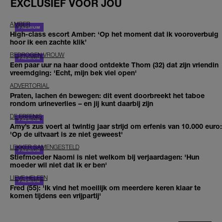
EXCLUSIEF VOOR JOU
AMBER
High-class escort Amber: ‘Op het moment dat ik vooroverbuig
hoor ik een zachte klik’
BEDROGEN VROUW
Een paar uur na haar dood ontdekte Thom (32) dat zijn vriendin
vreemdging: 'Echt, mijn bek viel open'
ADVERTORIAL
Praten, lachen én bewegen: dit event doorbreekt het taboe
rondom urineverlies – en jij kunt daarbij zijn
DE ERFENIS
Amy’s zus voert al twintig jaar strijd om erfenis van 10.000 euro:
'Op de uitvaart is ze niet geweest'
LEKKER SAMENGESTELD
Stiefmoeder Naomi is niet welkom bij verjaardagen: 'Hun
moeder wil niet dat ik er ben'
LIEVE HELEEN
Fred (55): 'Ik vind het moeilijk om meerdere keren klaar te
komen tijdens een vrijpartij'