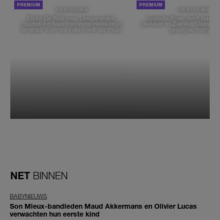
DE STAD VAN
DE STAD VAN
Elske DeWall over Leeuwarden,
Isabelle Boer deelt haar f
muziek en haar favoriete plekken in
plekken in Zwolle: 'Deze pl
de stad: 'Een stad die voelt als thuis'
graag verborgen'
NET
BINNEN
BABYNIEUWS
Son Mieux-bandleden Maud Akkermans en Olivier Lucas
verwachten hun eerste kind