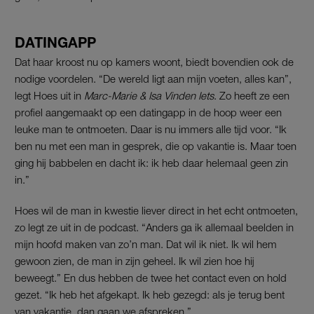
DATINGAPP
Dat haar kroost nu op kamers woont, biedt bovendien ook de
nodige voordelen. “De wereld ligt aan mijn voeten, alles kan”,
legt Hoes uit in
Marc-Marie & Isa Vinden Iets
. Zo heeft ze een
profiel aangemaakt op een datingapp in de hoop weer een
leuke man te ontmoeten. Daar is nu immers alle tijd voor. “Ik
ben nu met een man in gesprek, die op vakantie is. Maar toen
ging hij babbelen en dacht ik: ik heb daar helemaal geen zin
in.”
Hoes wil de man in kwestie liever direct in het echt ontmoeten,
zo legt ze uit in de podcast. “Anders ga ik allemaal beelden in
mijn hoofd maken van zo’n man. Dat wil ik niet. Ik wil hem
gewoon zien, de man in zijn geheel. Ik wil zien hoe hij
beweegt.” En dus hebben de twee het contact even on hold
gezet. “Ik heb het afgekapt. Ik heb gezegd: als je terug bent
van vakantie, dan gaan we afspreken.”