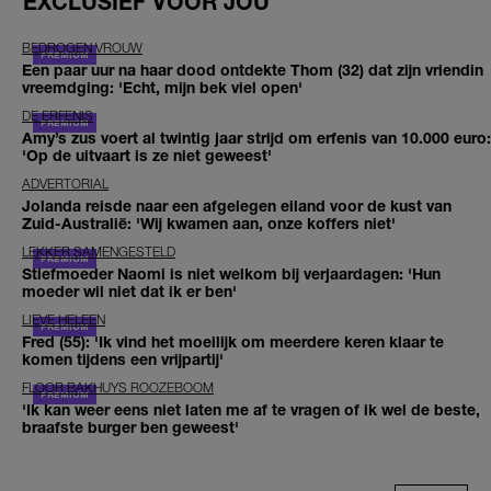
EXCLUSIEF VOOR JOU
BEDROGEN VROUW
Een paar uur na haar dood ontdekte Thom (32) dat zijn vriendin
vreemdging: 'Echt, mijn bek viel open'
DE ERFENIS
Amy’s zus voert al twintig jaar strijd om erfenis van 10.000 euro:
'Op de uitvaart is ze niet geweest'
ADVERTORIAL
Jolanda reisde naar een afgelegen eiland voor de kust van
Zuid-Australië: 'Wij kwamen aan, onze koffers niet'
LEKKER SAMENGESTELD
Stiefmoeder Naomi is niet welkom bij verjaardagen: 'Hun
moeder wil niet dat ik er ben'
LIEVE HELEEN
Fred (55): 'Ik vind het moeilijk om meerdere keren klaar te
komen tijdens een vrijpartij'
FLOOR BAKHUYS ROOZEBOOM
'Ik kan weer eens niet laten me af te vragen of ik wel de beste,
braafste burger ben geweest'