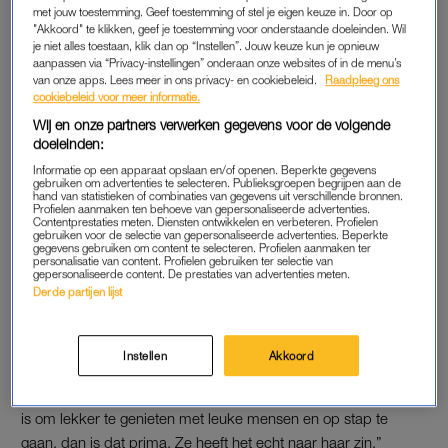
met jouw toestemming. Geef toestemming of stel je eigen keuze in. Door op
"Akkoord" te klikken, geef je toestemming voor onderstaande doeleinden. Wil
Hoes
geeft in de podcast aan dat haar dochter het erg naar
je niet alles toestaan, klik dan op “Instellen”. Jouw keuze kun je opnieuw
haar zin heeft in Amerika. “Ik vind het vooral leuk dat Vlinder
aanpassen via “Privacy-instellingen” onderaan onze websites of in de menu’s
van onze apps. Lees meer in ons privacy- en cookiebeleid.
Raadpleeg ons
zo blij is. Ik heb haar nog nooit zo blij gezien. Ze is helemaal
cookiebeleid voor meer informatie.
aan het opleven op een bepaalde manier, ook al vind ik dat
Wij en onze partners verwerken gegevens voor de volgende
zo’n stom woord. Ze is helemaal
excited
.”
doeleinden:
Informatie op een apparaat opslaan en/of openen. Beperkte gegevens
gebruiken om advertenties te selecteren. Publieksgroepen begrijpen aan de
hand van statistieken of combinaties van gegevens uit verschillende bronnen.
BELLEN MET VLINDER
Profielen aanmaken ten behoeve van gepersonaliseerde advertenties.
Contentprestaties meten. Diensten ontwikkelen en verbeteren. Profielen
De
actrice
probeert regelmatig te bellen met Vlinder, maar dat
gebruiken voor de selectie van gepersonaliseerde advertenties. Beperkte
gegevens gebruiken om content te selecteren. Profielen aanmaken ter
blijkt nog een hele opgave te zijn. “Als ik haar aan de telefoon
personalisatie van content. Profielen gebruiken ter selectie van
gepersonaliseerde content. De prestaties van advertenties meten.
heb, dan zeg ik weleens: doe eens even met video. En dan zie
Derde partijen lijst
ik haar ogen alle kanten opgaan. Ze is zo druk. Dan zegt ze:
‘Jaja, ik kom er zo aan’. Ik stoor dan echt gewoon.”
Instellen
Akkoord
En daar is Hoes stiekem maar wat blij mee. “Die opleiding is
mwah geloof ik, maar dat maakt niet uit. Als dat de aanleiding
is om lekker te genieten met leuke mensen en op stap te
gaan, dan is dat prima. Ze heeft het echt naar haar zin.”