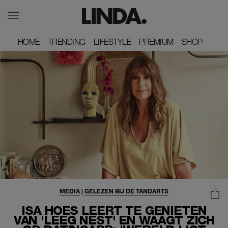
HOME
HOME
TRENDING
TRENDING
LIFESTYLE
LIFESTYLE
PREMIUM
PREMIUM
SHOP
SHOP
MEDIA
|
GELEZEN BIJ DE TANDARTS
ISA HOES LEERT TE GENIETEN
VAN 'LEEG NEST' EN WAAGT ZICH