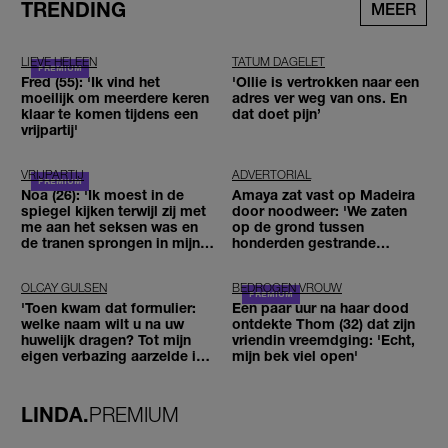
TRENDING
MEER
LIEVE HELEEN
TATUM DAGELET
Fred (55): 'Ik vind het
'Ollie is vertrokken naar een
moeilijk om meerdere keren
adres ver weg van ons. En
klaar te komen tijdens een
dat doet pijn’
vrijpartij'
VRIJPARTIJ
ADVERTORIAL
Noa (26): 'Ik moest in de
Amaya zat vast op Madeira
spiegel kijken terwijl zij met
door noodweer: 'We zaten
me aan het seksen was en
op de grond tussen
de tranen sprongen in mijn
honderden gestrande
ogen'
reizigers'
OLCAY GULSEN
BEDROGEN VROUW
'Toen kwam dat formulier:
Een paar uur na haar dood
welke naam wilt u na uw
ontdekte Thom (32) dat zijn
huwelijk dragen? Tot mijn
vriendin vreemdging: 'Echt,
eigen verbazing aarzelde ik
mijn bek viel open'
geen moment'
LINDA.
PREMIUM