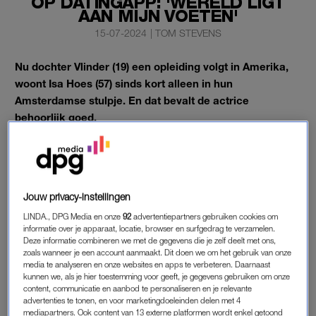
OP DATINGAPP: 'WERELD LIGT
AAN MIJN VOETEN'
15-07-2024
|
TOM STEVENS
Nu dochter Vlinder (19) een opleiding volgt in Amerika,
woont Isa Hoes (57) sinds kort alleen in hun
Amsterdamse stulpje. En dat bevalt de actrice
behoorlijk goed.
Dat vertelt Hoes in de nieuwste aflevering van
Marc-Marie &
Isa Vinden Iets
.
Jouw privacy-instellingen
SAN DIEGO
LINDA., DPG Media en onze
92
advertentiepartners gebruiken cookies om
Vlinder is onlangs naar San Diego verhuisd om daar een
informatie over je apparaat, locatie, browser en surfgedrag te verzamelen.
Deze informatie combineren we met de gegevens die je zelf deelt met ons,
English course
te volgen. Eerder vertrok zoonlief Merlijn al uit
zoals wanneer je een account aanmaakt. Dit doen we om het gebruik van onze
huis, waardoor Hoes nu op zichzelf is aangewezen. “Ik heb het
media te analyseren en onze websites en apps te verbeteren. Daarnaast
kunnen we, als je hier toestemming voor geeft, je gegevens gebruiken om onze
naar mijn zin. Ik kijk thuis de hele dag om me heen en dan
content, communicatie en aanbod te personaliseren en je relevante
denk ik: dit is nu mijn huis. Het is nu gewoon klaar. Nu mag ik
advertenties te tonen, en voor marketingdoeleinden delen met 4
het helemaal gaan doen.”
mediapartners. Ook content van 13 externe platformen wordt enkel getoond