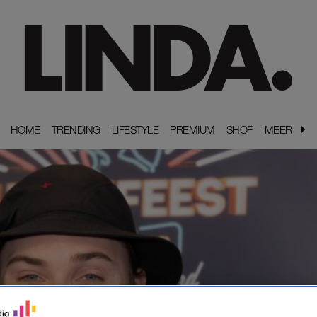
HOME
HOME
TRENDING
TRENDING
LIFESTYLE
LIFESTYLE
PREMIUM
PREMIUM
SHOP
SHOP
MEER
MEER