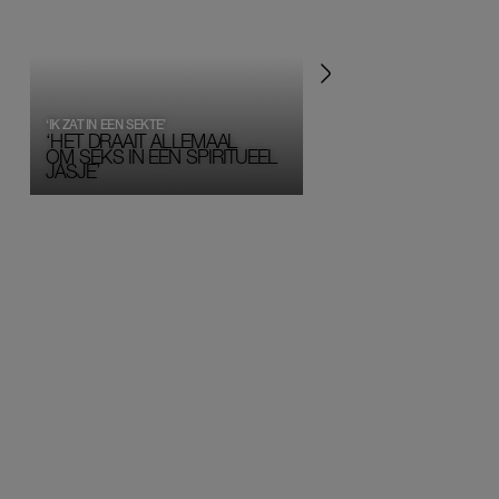
‘IK ZAT IN EEN SEKTE’
‘HET DRAAIT ALLEMAAL
OM SEKS IN EEN SPIRITUEEL 
JASJE’