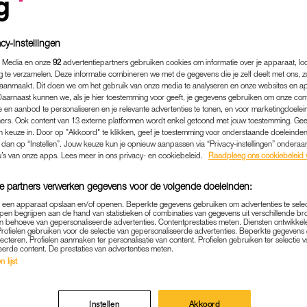
cy-instellingen
 Media en onze
92
advertentiepartners gebruiken cookies om informatie over je apparaat, lo
g te verzamelen. Deze informatie combineren we met de gegevens die je zelf deelt met ons, z
aanmaakt. Dit doen we om het gebruik van onze media te analyseren en onze websites en a
Daarnaast kunnen we, als je hier toestemming voor geeft, je gegevens gebruiken om onze con
 en aanbod te personaliseren en je relevante advertenties te tonen, en voor marketingdoele
ers. Ook content van 13 externe platformen wordt enkel getoond met jouw toestemming. Ge
gen keuze in. Door op "Akkoord" te klikken, geef je toestemming voor onderstaande doeleinden. 
k dan op “Instellen”. Jouw keuze kun je opnieuw aanpassen via “Privacy-instellingen” ondera
u’s van onze apps. Lees meer in ons privacy- en cookiebeleid.
Raadpleeg ons cookiebeleid 
MEDIA
|
BABYNIEUWS
e partners verwerken gegevens voor de volgende doeleinden:
DONNIE WORDT WEER VADE
p een apparaat opslaan en/of openen. Beperkte gegevens gebruiken om advertenties te sele
pen begrijpen aan de hand van statistieken of combinaties van gegevens uit verschillende br
NUMMER 2 IS ON THE WAY
 behoeve van gepersonaliseerde advertenties. Contentprestaties meten. Diensten ontwikkel
Profielen gebruiken voor de selectie van gepersonaliseerde advertenties. Beperkte gegeven
lecteren. Profielen aanmaken ter personalisatie van content. Profielen gebruiken ter selectie 
11-04-2022
|
MARTINE FINDHAMMER-SCHUT
eerde content. De prestaties van advertenties meten.
 lijst
or rapper Donnie: hij wordt weer vader dit jaar. Op I
delijk” bekendmaken.
Instellen
Akkoord