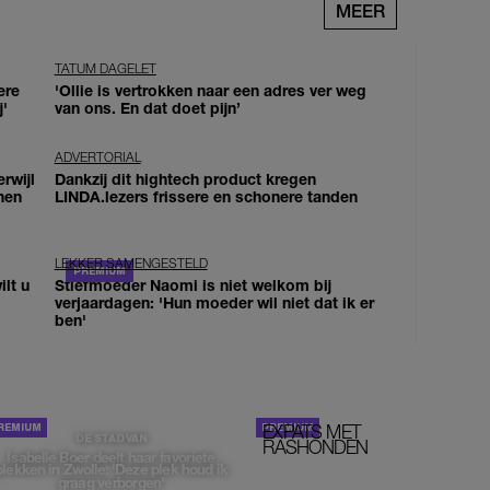
MEER
TATUM DAGELET
ere
'Ollie is vertrokken naar een adres ver weg
j'
van ons. En dat doet pijn’
ADVERTORIAL
erwijl
Dankzij dit hightech product kregen
nen
LINDA.lezers frissere en schonere tanden
LEKKER SAMENGESTELD
lt u
Stiefmoeder Naomi is niet welkom bij
verjaardagen: 'Hun moeder wil niet dat ik er
ben'
EXPATS MET
STOM!
DE STAD VAN
RASHONDEN
Isabelle Boer deelt haar favoriete
plekken in Zwolle: 'Deze plek houd ik
graag verborgen'