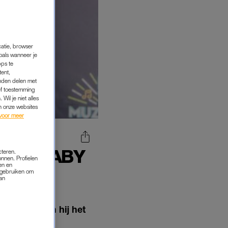
catie, browser
oals wanneer je
pps te
tent,
inden delen met
ef toestemming
Wil je niet alles
an onze websites
voor meer
R: 'BABY
cteren.
onnen. Profielen
'
en en
s gebruiken om
van
nstagram kon hij het