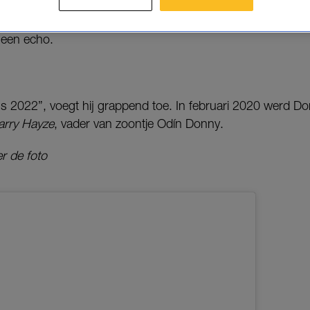
elijk mag ik het zeggen: baby nummer 2 is on the way”, sch
n een echo.
s 2022”, voegt hij grappend toe. In februari 2020 werd Do
arry Hayze
, vader van zoontje Odín Donny.
r de foto