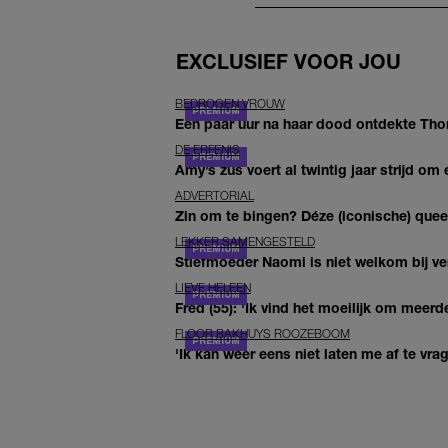
EXCLUSIEF VOOR JOU
BEDROGEN VROUW
Een paar uur na haar dood ontdekte Thom 
DE ERFENIS
Amy’s zus voert al twintig jaar strijd om 
ADVERTORIAL
Zin om te bingen? Déze (iconische) queer 
LEKKER SAMENGESTELD
Stiefmoeder Naomi is niet welkom bij ver
LIEVE HELEEN
Fred (55): 'Ik vind het moeilijk om meerde
FLOOR BAKHUYS ROOZEBOOM
'Ik kan weer eens niet laten me af te vr