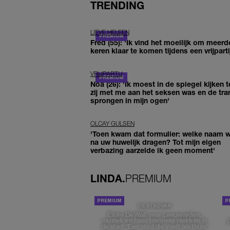
TRENDING
LIEVE HELEEN
Fred (55): 'Ik vind het moeilijk om meerd
keren klaar te komen tijdens een vrijparti
VRIJPARTIJ
Noa (26): 'Ik moest in de spiegel kijken t
zij met me aan het seksen was en de tra
sprongen in mijn ogen'
OLCAY GULSEN
'Toen kwam dat formulier: welke naam wi
na uw huwelijk dragen? Tot mijn eigen
verbazing aarzelde ik geen moment'
LINDA.
PREMIUM
DE STAD VAN
Elske DeWall over Leeuwarden,
muziek en haar favoriete plekken in
de stad: 'Een stad die voelt als thuis'