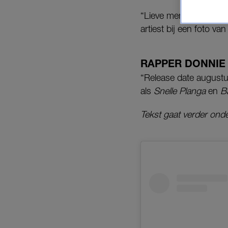
“Lieve mensiesss, eind
artiest bij een foto va
RAPPER DONNIE
“Release date augustu
als
Snelle Planga
en
B
Tekst gaat verder onde