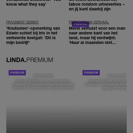
know what they say'
taboe rondom urineverlies –
en jij kunt daarbij zijn
FRAGMENT GEMIST
PERSOONLIJK VERHAAL
'Knutselen'-opmerking van
Merel verhuist voor een man
Edwin schiet bij Iris in het
naar andere kant van het
verkeerde keelgat: 'Dit is
land, maar hij verdwijnt:
mijn bedrijf'
'Huur al maanden niet
betaald'
LINDA.
PREMIUM
DE STAD VAN
DE STAD VAN
Elske DeWall over Leeuwarden,
Isabelle Boer deelt haar f
muziek en haar favoriete plekken in
plekken in Zwolle: 'Deze pl
de stad: 'Een stad die voelt als thuis'
graag verborgen'