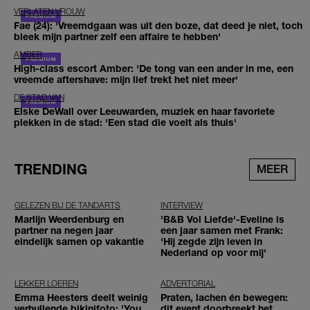
VERLATEN VROUW
Fae (24): 'Vreemdgaan was uit den boze, dat deed je niet, toch
bleek mijn partner zelf een affaire te hebben'
AMBER
High-class escort Amber: 'De tong van een ander in me, een
vreemde aftershave: mijn lief trekt het niet meer'
DE STAD VAN
Elske DeWall over Leeuwarden, muziek en haar favoriete
plekken in de stad: 'Een stad die voelt als thuis'
TRENDING
MEER
GELEZEN BIJ DE TANDARTS
INTERVIEW
Marlijn Weerdenburg en
'B&B Vol Liefde'-Eveline is
partner na negen jaar
een jaar samen met Frank:
eindelijk samen op vakantie
'Hij zegde zijn leven in
Nederland op voor mij'
LEKKER LOEREN
ADVERTORIAL
Emma Heesters deelt weinig
Praten, lachen én bewegen:
verhullende bikinifoto: 'You
dit event doorbreekt het