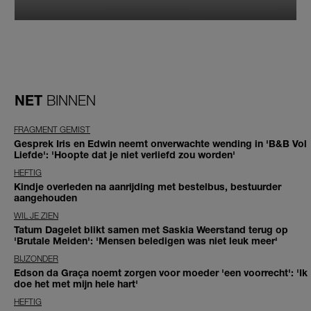
NET
BINNEN
FRAGMENT GEMIST
Gesprek Iris en Edwin neemt onverwachte wending in 'B&B Vol
Liefde': 'Hoopte dat je niet verliefd zou worden'
HEFTIG
Kindje overleden na aanrijding met bestelbus, bestuurder
aangehouden
WIL JE ZIEN
Tatum Dagelet blikt samen met Saskia Weerstand terug op
'Brutale Meiden': 'Mensen beledigen was niet leuk meer'
BIJZONDER
Edson da Graça noemt zorgen voor moeder 'een voorrecht': 'Ik
doe het met mijn hele hart'
HEFTIG