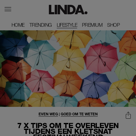
HOME
HOME
TRENDING
TRENDING
LIFESTYLE
PREMIUM
PREMIUM
SHOP
SHOP
EVEN WEG
|
GOED OM TE WETEN
7 X TIPS OM TE OVERLEVEN
TIJDENS EEN KLETSNAT