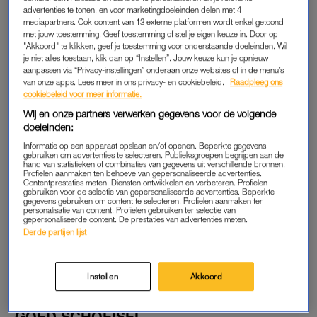
advertenties te tonen, en voor marketingdoeleinden delen met 4
mediapartners. Ook content van 13 externe platformen wordt enkel getoond
WATERDICHTE TENT
met jouw toestemming. Geef toestemming of stel je eigen keuze in. Door op
"Akkoord" te klikken, geef je toestemming voor onderstaande doeleinden. Wil
Het lijkt een inkoppertje, maar wel de belangrijkste van
je niet alles toestaan, klik dan op “Instellen”. Jouw keuze kun je opnieuw
allemaal: een
tent
die geen enkele druppel water binnenlaat.
aanpassen via “Privacy-instellingen” onderaan onze websites of in de menu’s
van onze apps. Lees meer in ons privacy- en cookiebeleid.
Raadpleeg ons
Het voelt even als een investering (lees: rond de honderd
cookiebeleid voor meer informatie.
euro), maar wakker worden onder een droge deken is heel
Wij en onze partners verwerken gegevens voor de volgende
wat waard. Al helemaal op een festivalterrein.
doeleinden:
Informatie op een apparaat opslaan en/of openen. Beperkte gegevens
gebruiken om advertenties te selecteren. Publieksgroepen begrijpen aan de
LAAG OP LAAG
hand van statistieken of combinaties van gegevens uit verschillende bronnen.
Profielen aanmaken ten behoeve van gepersonaliseerde advertenties.
Contentprestaties meten. Diensten ontwikkelen en verbeteren. Profielen
Koude windvlagen, felle zonnestralen, miezer en regenbuien
gebruiken voor de selectie van gepersonaliseerde advertenties. Beperkte
van jewelste: tijdens een weekendfestival kun je het beste op
gegevens gebruiken om content te selecteren. Profielen aanmaken ter
personalisatie van content. Profielen gebruiken ter selectie van
alles zijn voorbereid. Dus denk niet ‘het is potverdikkie juli, dus
gepersonaliseerde content. De prestaties van advertenties meten.
Derde partijen lijst
ik neem alleen korte broeken en linnen topjes mee’, nee, ook
die regenjas, hoodie en spijkerbroek moet in de tas. Tip:
vermijd katoen en kies synthetische stoffen die snel drogen.
Instellen
Akkoord
GOED SCHOEISEL