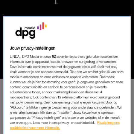
Jouw privacy-instellingen
CIJFERSENZO
CIJFERS: 'S ZOMERS
LINDA., DPG Media en onze
92
advertentiepartners gebruiken cookies om
VERBLIJVEN ER OP
informatie over je apparaat, locatie, browser en surfgedrag te verzamelen.
SCHIERMONNIKOOG 300
Deze informatie combineren we met de gegevens die je zelf deelt met ons,
zoals wanneer je een account aanmaakt. Dit doen we om het gebruik van onze
TOERISTEN PER INWONER
media te analyseren en onze websites en apps te verbeteren. Daarnaast
kunnen we, als je hier toestemming voor geeft, je gegevens gebruiken om onze
content, communicatie en aanbod te personaliseren en je relevante
advertenties te tonen, en voor marketingdoeleinden delen met 4
mediapartners. Ook content van 13 externe platformen wordt enkel getoond
PREMIUM
met jouw toestemming. Geef toestemming of stel je eigen keuze in. Door op
"Akkoord" te klikken, geef je toestemming voor onderstaande doeleinden. Wil
LEES VERDER MET
je niet alles toestaan, klik dan op “Instellen”. Jouw keuze kun je opnieuw
aanpassen via “Privacy-instellingen” onderaan onze websites of in de menu’s
PREMIUM
van onze apps. Lees meer in ons privacy- en cookiebeleid.
Raadpleeg ons
cookiebeleid voor meer informatie.