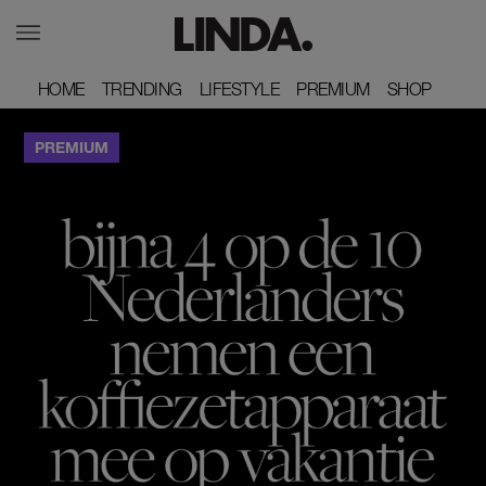
HOME
HOME
TRENDING
TRENDING
LIFESTYLE
LIFESTYLE
PREMIUM
PREMIUM
SHOP
SHOP