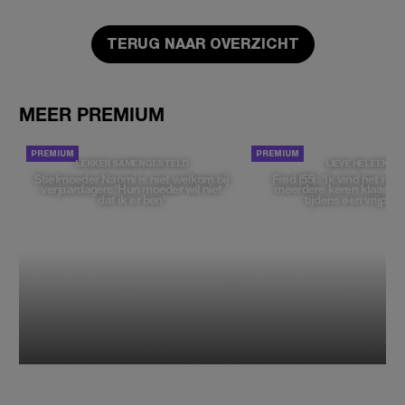
TERUG NAAR OVERZICHT
MEER PREMIUM
LEKKER SAMENGESTELD
LIEVE HELEEN
Stiefmoeder Naomi is niet welkom bij
Fred (55): 'Ik vind het moe
verjaardagen: 'Hun moeder wil niet
meerdere keren klaar t
dat ik er ben'
tijdens een vrijpartij