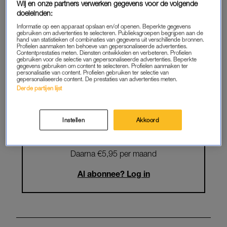
Wij en onze partners verwerken gegevens voor de volgende
Krijg onbeperkt toegang tot alle
doeleinden:
artikelen
Informatie op een apparaat opslaan en/of openen. Beperkte gegevens
gebruiken om advertenties te selecteren. Publieksgroepen begrijpen aan de
hand van statistieken of combinaties van gegevens uit verschillende bronnen.
Lees LINDA.magazine online
Profielen aanmaken ten behoeve van gepersonaliseerde advertenties.
Contentprestaties meten. Diensten ontwikkelen en verbeteren. Profielen
gebruiken voor de selectie van gepersonaliseerde advertenties. Beperkte
Geniet van te gekke winacties en
gegevens gebruiken om content te selecteren. Profielen aanmaken ter
personalisatie van content. Profielen gebruiken ter selectie van
lekkere puzzels
gepersonaliseerde content. De prestaties van advertenties meten.
Derde partijen lijst
Maandelijks opzegbaar
Instellen
Akkoord
START GRATIS MAAND
Daarna €5,95 per maand
Al abonnee? Log in