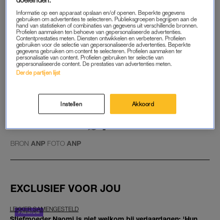
woordvoerder van de gemeente meldde eerder al dat het
Informatie op een apparaat opslaan en/of openen. Beperkte gegevens
“heel erg druk” is.
gebruiken om advertenties te selecteren. Publieksgroepen begrijpen aan de
hand van statistieken of combinaties van gegevens uit verschillende bronnen.
Profielen aanmaken ten behoeve van gepersonaliseerde advertenties.
Contentprestaties meten. Diensten ontwikkelen en verbeteren. Profielen
gebruiken voor de selectie van gepersonaliseerde advertenties. Beperkte
Grote drukte in Maastricht
gegevens gebruiken om content te selecteren. Profielen aanmaken ter
tijdens Koningsdag, sfeer is
personalisatie van content. Profielen gebruiken ter selectie van
gepersonaliseerde content. De prestaties van advertenties meten.
goed
Derde partijen lijst
LEES OOK
Instellen
Akkoord
GOED ARTIKEL? DELEN MAAR.
BRON
ANP
FOTO
ANP
EXCLUSIEF VOOR JOU
LEKKER SAMENGESTELD
Stiefmoeder Naomi is niet welkom bij verjaardagen: 'Hun