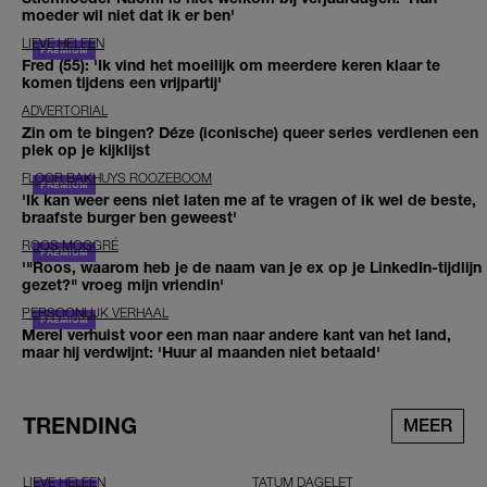
moeder wil niet dat ik er ben'
LIEVE HELEEN
Fred (55): 'Ik vind het moeilijk om meerdere keren klaar te
komen tijdens een vrijpartij'
ADVERTORIAL
Zin om te bingen? Déze (iconische) queer series verdienen een
plek op je kijklijst
FLOOR BAKHUYS ROOZEBOOM
'Ik kan weer eens niet laten me af te vragen of ik wel de beste,
braafste burger ben geweest'
ROOS MOGGRÉ
'"Roos, waarom heb je de naam van je ex op je LinkedIn-tijdlijn
gezet?" vroeg mijn vriendin'
PERSOONLIJK VERHAAL
Merel verhuist voor een man naar andere kant van het land,
maar hij verdwijnt: 'Huur al maanden niet betaald'
TRENDING
MEER
LIEVE HELEEN
TATUM DAGELET