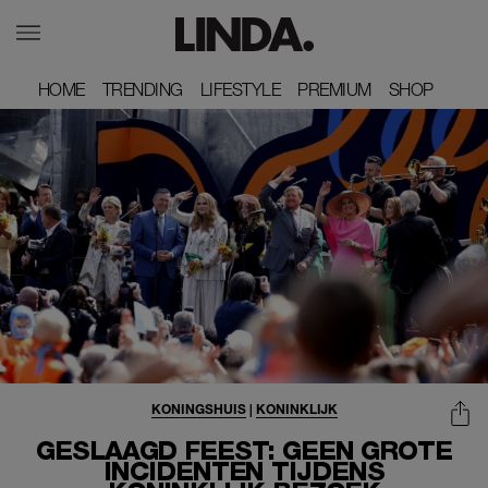
HOME
HOME
TRENDING
TRENDING
LIFESTYLE
LIFESTYLE
PREMIUM
PREMIUM
SHOP
SHOP
KONINGSHUIS
|
KONINKLIJK
GESLAAGD FEEST: GEEN GROTE
INCIDENTEN TIJDENS