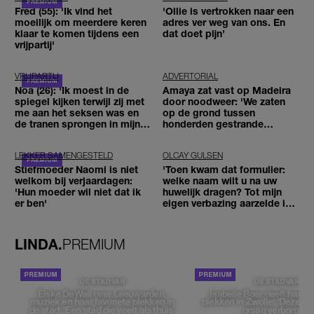
Fred (55): 'Ik vind het
'Ollie is vertrokken naar een
moeilijk om meerdere keren
adres ver weg van ons. En
klaar te komen tijdens een
dat doet pijn’
vrijpartij'
VRIJPARTIJ
ADVERTORIAL
Noa (26): 'Ik moest in de
Amaya zat vast op Madeira
spiegel kijken terwijl zij met
door noodweer: 'We zaten
me aan het seksen was en
op de grond tussen
de tranen sprongen in mijn
honderden gestrande
ogen'
reizigers'
LEKKER SAMENGESTELD
OLCAY GULSEN
Stiefmoeder Naomi is niet
'Toen kwam dat formulier:
welkom bij verjaardagen:
welke naam wilt u na uw
'Hun moeder wil niet dat ik
huwelijk dragen? Tot mijn
er ben'
eigen verbazing aarzelde ik
geen moment'
LINDA.
PREMIUM
DE STAD VAN
DE STAD VAN
Elske DeWall over Leeuwarden,
Isabelle Boer deelt haar f
muziek en haar favoriete plekken in
plekken in Zwolle: 'Deze pl
de stad: 'Een stad die voelt als thuis'
graag verborgen'