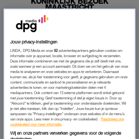
KONINKLIJK BEZOEK
MAASTRICHT
27-04-2022
|
BELINDA JANSSEN
De politie heeft woensdag niet hoeven uitrukken voor
‘noemenswaardige incidenten’ tijdens het bezoek van
Jouw privacy-instellingen
koning Willem-Alexander en zijn familie aan Maastricht.
LINDA., DPG Media en onze
92
advertentiepartners gebruiken cookies om
Volgens een woordvoerder waren er alleen wat mensen onwel
informatie over je apparaat, locatie, browser en surfgedrag te verzamelen.
Deze informatie combineren we met de gegevens die je zelf deelt met ons,
geworden, bijvoorbeeld door warmte. “Het is een groot feestje
zoals wanneer je een account aanmaakt. Dit doen we om het gebruik van onze
geweest.”
media te analyseren en onze websites en apps te verbeteren. Daarnaast
kunnen we, als je hier toestemming voor geeft, je gegevens gebruiken om onze
content, communicatie en aanbod te personaliseren en je relevante
advertenties te tonen, en voor marketingdoeleinden delen met 4
FEEST IN MAASTRICHT
mediapartners. Ook content van 13 externe platformen wordt enkel getoond
met jouw toestemming. Geef toestemming of stel je eigen keuze in. Door op
Het bezoek van de koninklijke familie voor Koningsdag duurde
"Akkoord" te klikken, geef je toestemming voor onderstaande doeleinden. Wil
vanaf 11.00 tot even na 13.00 uur. Langs de route was plek
je niet alles toestaan, klik dan op “Instellen”. Jouw keuze kun je opnieuw
aanpassen via “Privacy-instellingen” onderaan onze websites of in de menu’s
voor 23.000 mensen.
van onze apps. Lees meer in ons privacy- en cookiebeleid.
Raadpleeg ons
cookiebeleid voor meer informatie.
Veel mensen zijn inmiddels neergestreken op de terrassen in
Wij en onze partners verwerken gegevens voor de volgende
de stad, die goed vol zitten. Er wordt nog volop gefeest. Een
doeleinden: