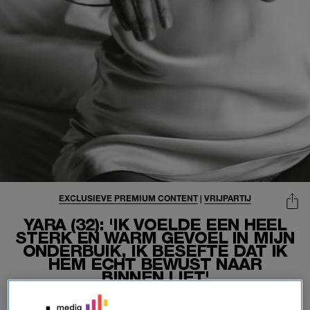
EXCLUSIEVE PREMIUM CONTENT
|
VRIJPARTIJ
YARA (32): 'IK VOELDE EEN HEEL
STERK EN WARM GEVOEL IN MIJN
ONDERBUIK, IK BESEFTE DAT IK
HEM ECHT BEWUST NAAR
BINNEN LIET'
05-06-2026
|
CORINE KOOLE