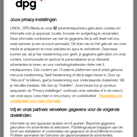
Liefdevolle momenten, baanbrekende standjes, kinky
avonturen, maar ook minder leuke avonturen in de
Jouw privacy-instellingen
slaapkamer: in de rubriek
Vrijpartij
vertellen vrouwen
LINDA., DPG Media en onze
92
advertentiepartners gebruiken cookies om
eerlijk, open en gewoon over hoe zij seks beleven. Met
informatie over je apparaat, locatie, browser en surfgedrag te verzamelen.
deze keer Yara, die rustig toewerkte naar de seks.
Deze informatie combineren we met de gegevens die je zelf deelt met ons,
zoals wanneer je een account aanmaakt. Dit doen we om het gebruik van onze
Yara (32): “Een vrijdagavond in maart, drie maanden geleden.
media te analyseren en onze websites en apps te verbeteren. Daarnaast
kunnen we, als je hier toestemming voor geeft, je gegevens gebruiken om onze
Het was de zevende date met deze man en we hadden nog
content, communicatie en aanbod te personaliseren en je relevante
steeds geen seks gehad. Dat wil zeggen, we hadden wel
advertenties te tonen, en voor marketingdoeleinden delen met 4
mediapartners. Ook content van 13 externe platformen wordt enkel getoond
gezoend en geknuffeld maar zonder penetratieseks.”
met jouw toestemming. Geef toestemming of stel je eigen keuze in. Door op
"Akkoord" te klikken, geef je toestemming voor onderstaande doeleinden. Wil
je niet alles toestaan, klik dan op “Instellen”. Jouw keuze kun je opnieuw
EEN ANDERE VORM VAN INTIMITEIT
aanpassen via “Privacy-instellingen” onderaan onze websites of in de menu’s
van onze apps. Lees meer in ons privacy- en cookiebeleid.
Raadpleeg ons
“Voor het eerst in mijn leven wilde ik het nu eens totaal anders
cookiebeleid voor meer informatie.
aanpakken. Ik had nooit moeilijk gedaan over seks met allerlei
Wij en onze partners verwerken gegevens voor de volgende
mensen, ook niet als ik iemand nog niet goed kende, maar op
doeleinden:
de een of andere manier werd het tijd voor iets anders, meer
Informatie op een apparaat opslaan en/of openen. Beperkte gegevens
gebruiken om advertenties te selecteren. Publieksgroepen begrijpen aan de
intimiteit, meer diepgang. Minder haast. Minder alleen
hand van statistieken of combinaties van gegevens uit verschillende bronnen.
Profielen aanmaken ten behoeve van gepersonaliseerde advertenties.
gefocust op de daad.