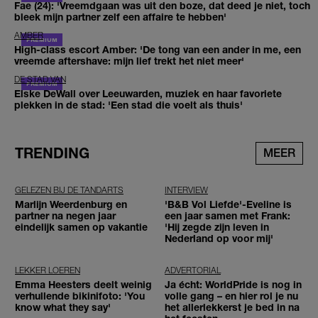
Fae (24): 'Vreemdgaan was uit den boze, dat deed je niet, toch
bleek mijn partner zelf een affaire te hebben'
AMBER
High-class escort Amber: 'De tong van een ander in me, een
vreemde aftershave: mijn lief trekt het niet meer'
DE STAD VAN
Elske DeWall over Leeuwarden, muziek en haar favoriete
plekken in de stad: 'Een stad die voelt als thuis'
TRENDING
MEER
GELEZEN BIJ DE TANDARTS
INTERVIEW
Marlijn Weerdenburg en
'B&B Vol Liefde'-Eveline is
partner na negen jaar
een jaar samen met Frank:
eindelijk samen op vakantie
'Hij zegde zijn leven in
Nederland op voor mij'
LEKKER LOEREN
ADVERTORIAL
Emma Heesters deelt weinig
Ja écht: WorldPride is nog in
verhullende bikinifoto: 'You
volle gang – en hier rol je nu
know what they say'
het allerlekkerst je bed in na