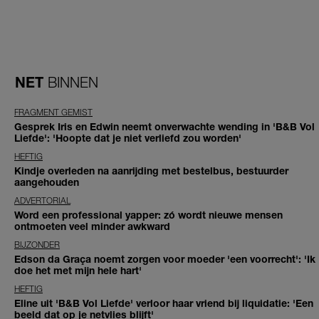
NET
BINNEN
FRAGMENT GEMIST
Gesprek Iris en Edwin neemt onverwachte wending in 'B&B Vol
Liefde': 'Hoopte dat je niet verliefd zou worden'
HEFTIG
Kindje overleden na aanrijding met bestelbus, bestuurder
aangehouden
ADVERTORIAL
Word een professional yapper: zó wordt nieuwe mensen
ontmoeten veel minder awkward
BIJZONDER
Edson da Graça noemt zorgen voor moeder 'een voorrecht': 'Ik
doe het met mijn hele hart'
HEFTIG
Eline uit 'B&B Vol Liefde' verloor haar vriend bij liquidatie: 'Een
beeld dat op je netvlies blijft'