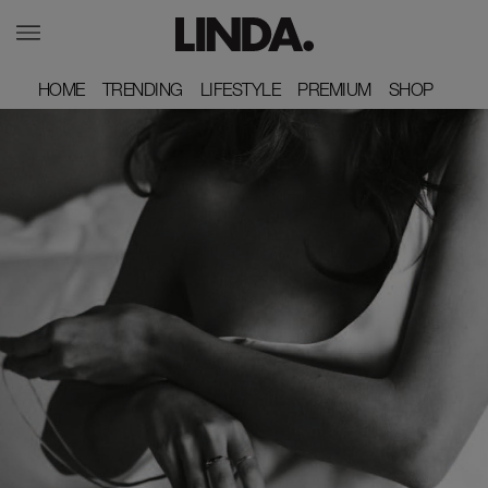
HOME
HOME
TRENDING
TRENDING
LIFESTYLE
LIFESTYLE
PREMIUM
PREMIUM
SHOP
SHOP