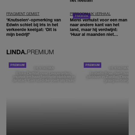
het feesten
FRAGMENT GEMIST
PERSOONLIJK VERHAAL
'Knutselen'-opmerking van
Merel verhuist voor een man
Edwin schiet bij Iris in het
naar andere kant van het
verkeerde keelgat: 'Dit is
land, maar hij verdwijnt:
mijn bedrijf'
'Huur al maanden niet
betaald'
LINDA.
PREMIUM
DE STAD VAN
DE STAD VAN
Elske DeWall over Leeuwarden,
Isabelle Boer deelt haar f
muziek en haar favoriete plekken in
plekken in Zwolle: 'Deze pl
de stad: 'Een stad die voelt als thuis'
graag verborgen'