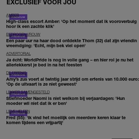
EXCLUSIEF VOOR JOU
AMBER
High-class escort Amber: ‘Op het moment dat ik vooroverbuig
hoor ik een zachte klik’
BEDROGEN VROUW
Een paar uur na haar dood ontdekte Thom (32) dat zijn vriendin
vreemdging: 'Echt, mijn bek viel open'
ADVERTORIAL
Ja écht: WorldPride is nog in volle gang – en hier rol je nu het
allerlekkerst je bed in na het feesten
DE ERFENIS
Amy’s zus voert al twintig jaar strijd om erfenis van 10.000 euro:
'Op de uitvaart is ze niet geweest'
LEKKER SAMENGESTELD
Stiefmoeder Naomi is niet welkom bij verjaardagen: 'Hun
moeder wil niet dat ik er ben'
LIEVE HELEEN
Fred (55): 'Ik vind het moeilijk om meerdere keren klaar te
komen tijdens een vrijpartij'