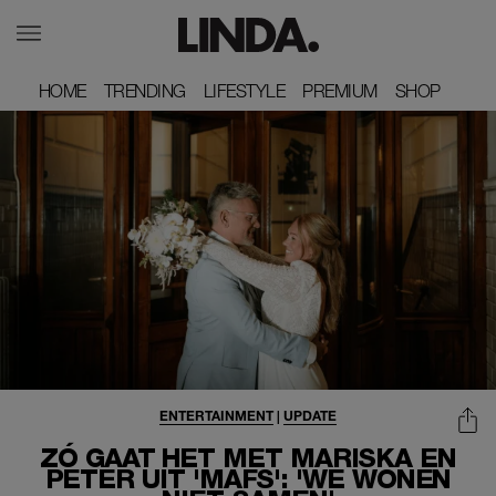
HOME
HOME
TRENDING
TRENDING
LIFESTYLE
LIFESTYLE
PREMIUM
PREMIUM
SHOP
SHOP
ENTERTAINMENT
|
UPDATE
ZÓ GAAT HET MET MARISKA EN
PETER UIT 'MAFS': 'WE WONEN