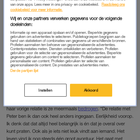
van onze apps. Lees meer in ons privacy- en cookiebeleid.
Raadpleeg ons
zeggen dan tegen mij over onze relatie: ‘Succes, hè.’ En dan
cookiebeleid voor meer informatie.
lach ik terug: ‘Ja, jullie ook, hè.’ Want wat voor zekerheid heb
Wij en onze partners verwerken gegevens voor de volgende
je nou in het leven? Je weet toch nooit precies hoe het loopt?”
doeleinden:
Informatie op een apparaat opslaan en/of openen. Beperkte gegevens
gebruiken om advertenties te selecteren. Publieksgroepen begrijpen aan de
Hinke en Giovanni uit 'MAFS'
hand van statistieken of combinaties van gegevens uit verschillende bronnen.
Profielen aanmaken ten behoeve van gepersonaliseerde advertenties.
zetten een nieuwe stap in hun
Contentprestaties meten. Diensten ontwikkelen en verbeteren. Profielen
huwelijk: 'Misschien hadden
gebruiken voor de selectie van gepersonaliseerde advertenties. Beperkte
jullie al een vermoeden'
gegevens gebruiken om content te selecteren. Profielen aanmaken ter
personalisatie van content. Profielen gebruiken ter selectie van
gepersonaliseerde content. De prestaties van advertenties meten.
LEES OOK
Derde partijen lijst
Instellen
Akkoord
RUSTIG AAN
Mariska’s houding vloeit ook voort uit haar relatieverleden. In
haar vorige relatie is ze meermaals
bedrogen
. “De relatie met
Peter ben ik dan ook heel anders ingegaan. Eerlijkheid voorop.
Ik denk dat dat altijd heel belangrijk is én dat je overal over
kunt praten. Ook als je iets niet leuk vindt aan iemand. Het
leven vind ik nog steeds één groot avontuur. Het gaat met