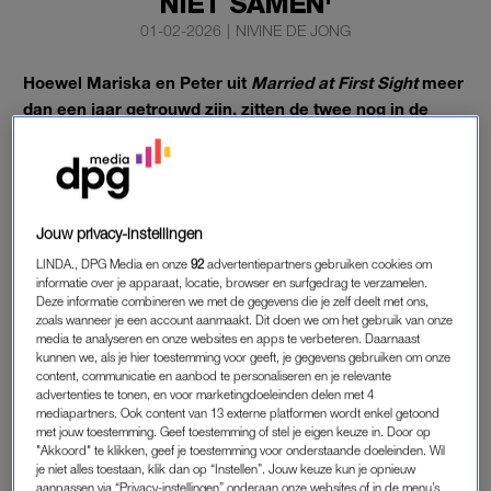
NIET SAMEN'
01-02-2026
|
NIVINE DE JONG
Hoewel Mariska en Peter uit
Married at First Sight
meer
dan een jaar getrouwd zijn, zitten de twee nog in de
verkenningsfase. Dat vertelt Mariska aan
VROUW.
“We zijn elkaar nog steeds aan het leren kennen.”
Jouw privacy-instellingen
MARISKA EN PETER
LINDA., DPG Media en onze
92
advertentiepartners gebruiken cookies om
In
Married at First Sight
zijn Mariska en Peter in het
informatie over je apparaat, locatie, browser en surfgedrag te verzamelen.
Deze informatie combineren we met de gegevens die je zelf deelt met ons,
huwelijksbootje gestapt. Toch doen ze het verder rustig aan.
zoals wanneer je een account aanmaakt. Dit doen we om het gebruik van onze
“Door het programma begin je je relatie in omgekeerde
media te analyseren en onze websites en apps te verbeteren. Daarnaast
kunnen we, als je hier toestemming voor geeft, je gegevens gebruiken om onze
volgorde. We hebben nu dus eigenlijk gewoon
één en een
content, communicatie en aanbod te personaliseren en je relevante
kwart jaar verkering
. We wonen ook niet samen. Peter woont
advertenties te tonen, en voor marketingdoeleinden delen met 4
nog steeds in Noordwijk en ik in Tilburg.”
mediapartners. Ook content van 13 externe platformen wordt enkel getoond
met jouw toestemming. Geef toestemming of stel je eigen keuze in. Door op
"Akkoord" te klikken, geef je toestemming voor onderstaande doeleinden. Wil
Ze zien hun huwelijksdag als hun eerste date. “Zo moet je dat
je niet alles toestaan, klik dan op “Instellen”. Jouw keuze kun je opnieuw
zien, anders sta je er niet relaxed in. Het is grappig, mensen
aanpassen via “Privacy-instellingen” onderaan onze websites of in de menu’s