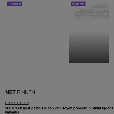
ACHTERGROND
DE STAD VAN
Elske DeWall over Leeu
muziek en haar favoriete p
de stad: 'Een stad die voelt 
NET
BINNEN
LEKKER LOEREN
'As Greek as it gets': Heleen van Royen poseert in bikini tijdens
vakantie