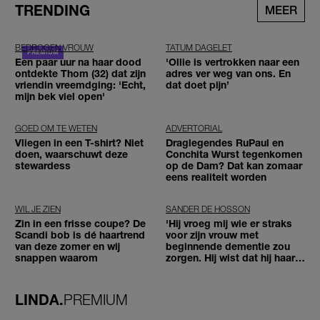
TRENDING
MEER
BEDROGEN VROUW
TATUM DAGELET
Een paar uur na haar dood
'Ollie is vertrokken naar een
ontdekte Thom (32) dat zijn
adres ver weg van ons. En
vriendin vreemdging: 'Echt,
dat doet pijn’
mijn bek viel open'
GOED OM TE WETEN
ADVERTORIAL
Vliegen in een T-shirt? Niet
Draglegendes RuPaul en
doen, waarschuwt deze
Conchita Wurst tegenkomen
stewardess
op de Dam? Dat kan zomaar
eens realiteit worden
WIL JE ZIEN
SANDER DE HOSSON
Zin in een frisse coupe? De
'Hij vroeg mij wie er straks
Scandi bob is dé haartrend
voor zijn vrouw met
van deze zomer en wij
beginnende dementie zou
snappen waarom
zorgen. Hij wist dat hij haar
zou moeten loslaten'
LINDA.
PREMIUM