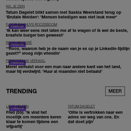
WIL JE ZIEN
Tatum Dagelet blikt samen met Saskia Weerstand terug op
'Brutale Meiden': 'Mensen beledigen was niet leuk meer'
FLOOR BAKHUYS ROOZEBOOM
'Ik kan weer eens niet laten me af te vragen of ik wel de beste,
braafste burger ben geweest'
ROOS MOGGRÉ
'"Roos, waarom heb je de naam van je ex op je LinkedIn-tijdlijn
gezet?" vroeg mijn vriendin'
PERSOONLIJK VERHAAL
Merel verhuist voor een man naar andere kant van het land,
maar hij verdwijnt: 'Huur al maanden niet betaald'
TRENDING
MEER
LIEVE HELEEN
TATUM DAGELET
Fred (55): 'Ik vind het
'Ollie is vertrokken naar een
moeilijk om meerdere keren
adres ver weg van ons. En
klaar te komen tijdens een
dat doet pijn’
vrijpartij'