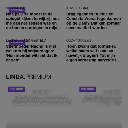
VRIJPARTIJ
ADVERTORIAL
Noa (26): 'Ik moest in de
Draglegendes RuPaul en
spiegel kijken terwijl zij met
Conchita Wurst tegenkomen
me aan het seksen was en
op de Dam? Dat kan zomaar
de tranen sprongen in mijn
eens realiteit worden
ogen'
LEKKER SAMENGESTELD
OLCAY GULSEN
Stiefmoeder Naomi is niet
'Toen kwam dat formulier:
welkom bij verjaardagen:
welke naam wilt u na uw
'Hun moeder wil niet dat ik
huwelijk dragen? Tot mijn
er ben'
eigen verbazing aarzelde ik
geen moment'
LINDA.
PREMIUM
DE STAD VAN
DE STAD VAN
Elske DeWall over Leeuwarden,
Isabelle Boer deelt haar f
muziek en haar favoriete plekken in
plekken in Zwolle: 'Deze pl
de stad: 'Een stad die voelt als thuis'
graag verborgen'