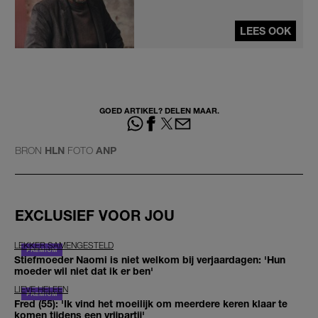
LEES OOK
GOED ARTIKEL? DELEN MAAR.
BRON
HLN
FOTO
ANP
EXCLUSIEF VOOR JOU
LEKKER SAMENGESTELD
Stiefmoeder Naomi is niet welkom bij verjaardagen: 'Hun
moeder wil niet dat ik er ben'
LIEVE HELEEN
Fred (55): 'Ik vind het moeilijk om meerdere keren klaar te
komen tijdens een vrijpartij'