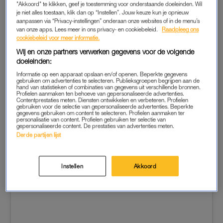
"Akkoord" te klikken, geef je toestemming voor onderstaande doeleinden. Wil
vervoerd, wat nog eens meer dan twee uur duurde.
je niet alles toestaan, klik dan op “Instellen”. Jouw keuze kun je opnieuw
aanpassen via “Privacy-instellingen” onderaan onze websites of in de menu’s
van onze apps. Lees meer in ons privacy- en cookiebeleid.
Raadpleeg ons
Waes zei eerder al nooit meer met de vliegtuigmaatschappij te
cookiebeleid voor meer informatie.
reizen, nu dus écht nooit meer.
Wij en onze partners verwerken gegevens voor de volgende
doeleinden:
Informatie op een apparaat opslaan en/of openen. Beperkte gegevens
gebruiken om advertenties te selecteren. Publieksgroepen begrijpen aan de
hand van statistieken of combinaties van gegevens uit verschillende bronnen.
Profielen aanmaken ten behoeve van gepersonaliseerde advertenties.
Contentprestaties meten. Diensten ontwikkelen en verbeteren. Profielen
gebruiken voor de selectie van gepersonaliseerde advertenties. Beperkte
gegevens gebruiken om content te selecteren. Profielen aanmaken ter
personalisatie van content. Profielen gebruiken ter selectie van
gepersonaliseerde content. De prestaties van advertenties meten.
Derde partijen lijst
Instellen
Akkoord