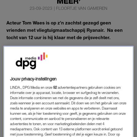
MEER’
23-09-2023
|
FLOORTJE VAN GAMEREN
Acteur Tom Waes is op z’n zachtst gezegd geen
vrienden met vliegtuigmaatschappij Ryanair. Na een
tocht van 12 uur is hij klaar met de prijsvechter.
De acteur haalde flink uit naar de maatschappij op Instagram.
TOM WAES
Door vertraging was Waes maar liefst 12 uur onderweg van het
Jouw privacy-instellingen
Spaanse Gerona naar Eindhoven. ‘Na twee uur in het vliegtuig
LINDA., DPG Media en onze
92
advertentiepartners gebruiken cookies om
te hebben gewacht, werden we allemaal gevraagd het toestel
informatie over je apparaat, locatie, browser en surfgedrag te verzamelen.
Deze informatie combineren we met de gegevens die je zelf deelt met ons,
te verlaten’, schrijft Waes op Instagram.
zoals wanneer je een account aanmaakt. Dit doen we om het gebruik van onze
media te analyseren en onze websites en apps te verbeteren. Daarnaast
Het bleef echter niet bij deze vertraging. ‘Vervolgens moesten
kunnen we, als je hier toestemming voor geeft, je gegevens gebruiken om onze
content, communicatie en aanbod te personaliseren en je relevante
we vier uur wachten in een hok’, beschrijft de tv-presentator. In
advertenties te tonen, en voor marketingdoeleinden delen met 4
plaats van hun geplande bestemming werden de passagiers
mediapartners. Ook content van 13 externe platformen wordt enkel getoond
met jouw toestemming. Geef toestemming of stel je eigen keuze in. Door op
naar Keulen gebracht. Van daaruit werden ze met de bus