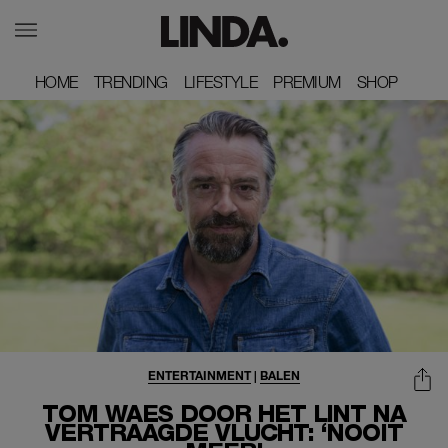
HOME
HOME
TRENDING
TRENDING
LIFESTYLE
LIFESTYLE
PREMIUM
PREMIUM
SHOP
SHOP
ENTERTAINMENT
|
BALEN
TOM WAES DOOR HET LINT NA
VERTRAAGDE VLUCHT: ‘NOOIT