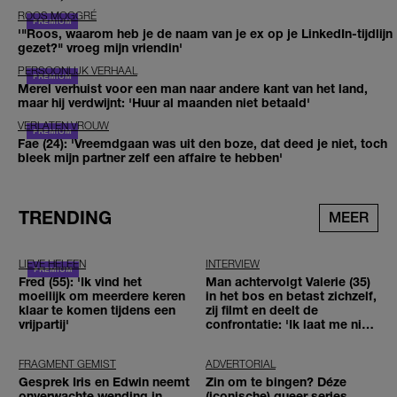
ROOS MOGGRÉ
'"Roos, waarom heb je de naam van je ex op je LinkedIn-tijdlijn
gezet?" vroeg mijn vriendin'
PERSOONLIJK VERHAAL
Merel verhuist voor een man naar andere kant van het land,
maar hij verdwijnt: 'Huur al maanden niet betaald'
VERLATEN VROUW
Fae (24): 'Vreemdgaan was uit den boze, dat deed je niet, toch
bleek mijn partner zelf een affaire te hebben'
TRENDING
MEER
LIEVE HELEEN
INTERVIEW
Fred (55): 'Ik vind het
Man achtervolgt Valerie (35)
moeilijk om meerdere keren
in het bos en betast zichzelf,
klaar te komen tijdens een
zij filmt en deelt de
vrijpartij'
confrontatie: 'Ik laat me niet
tegenhouden'
FRAGMENT GEMIST
ADVERTORIAL
Gesprek Iris en Edwin neemt
Zin om te bingen? Déze
onverwachte wending in
(iconische) queer series