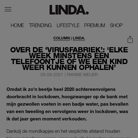
HOME
HOME
TRENDING
TRENDING
LIFESTYLE
LIFESTYLE
PREMIUM
PREMIUM
SHOP
SHOP
COLUMN
|
LINDA.
OVER DE ‘VIRUSFABRIEK’: 'ELKE
WEEK MINSTENS ÉÉN
TELEFOONTJE OF WE EEN KIND
WEER KUNNEN OPHALEN’
29-09-2021
|
RIANNE MEIJER
Omdat ik zo’n beetje heel 2020 achtereenvolgens
doorbracht in lockdown, hoogzwanger op de bank met
mijn gezwollen voeten in een badje water, pas bevallen
van een tweeling en vervolgens weer in lockdown, was
ik dat jaar geen moment verkouden.
Dankzij de mondkapjes en het verplichte afstand houden