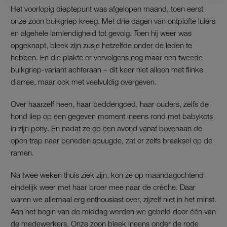
Het voorlopig dieptepunt was afgelopen maand, toen eerst
onze zoon buikgriep kreeg. Met drie dagen van ontplofte luiers
en algehele lamlendigheid tot gevolg. Toen hij weer was
opgeknapt, bleek zijn zusje hetzelfde onder de leden te
hebben. En die plakte er vervolgens nog maar een tweede
buikgriep-variant achteraan – dit keer niet alleen met flinke
diarree, maar ook met veelvuldig overgeven.
Over haarzelf heen, haar beddengoed, haar ouders, zelfs de
hond liep op een gegeven moment ineens rond met babykots
in zijn pony. En nadat ze op een avond vanaf bovenaan de
open trap naar beneden spuugde, zat er zelfs braaksel op de
ramen.
Na twee weken thuis ziek zijn, kon ze op maandagochtend
eindelijk weer met haar broer mee naar de crèche. Daar
waren we allemaal erg enthousiast over, zijzelf niet in het minst.
Aan het begin van de middag werden we gebeld door één van
de medewerkers. Onze zoon bleek ineens onder de rode