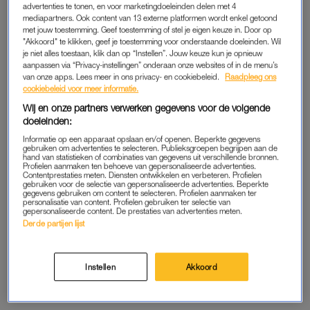
advertenties te tonen, en voor marketingdoeleinden delen met 4
Hun snottebellen aan elkaar afvegen en zonder hun handjes
mediapartners. Ook content van 13 externe platformen wordt enkel getoond
voor hun mond te doen over anderen heen hoesten en niezen.
met jouw toestemming. Geef toestemming of stel je eigen keuze in. Door op
"Akkoord" te klikken, geef je toestemming voor onderstaande doeleinden. Wil
En dan hebben wij er ook nog twee, die elkaar weer met van
je niet alles toestaan, klik dan op “Instellen”. Jouw keuze kun je opnieuw
alles aansteken.
aanpassen via “Privacy-instellingen” onderaan onze websites of in de menu’s
van onze apps. Lees meer in ons privacy- en cookiebeleid.
Raadpleeg ons
cookiebeleid voor meer informatie.
Zo zijn we de afgelopen maanden in een oneindige stroom van
Wij en onze partners verwerken gegevens voor de volgende
kleine en grotere verkoudheden, buikgriepjes en andere
doeleinden:
ziektes beland. Dat is vooral zielig voor de baby’s, want die
Informatie op een apparaat opslaan en/of openen. Beperkte gegevens
snappen er helemaal niks van. Maar het is ook nogal een
gebruiken om advertenties te selecteren. Publieksgroepen begrijpen aan de
hand van statistieken of combinaties van gegevens uit verschillende bronnen.
uitdaging om al die ziekbedden te combineren met een baan.
Profielen aanmaken ten behoeve van gepersonaliseerde advertenties.
Contentprestaties meten. Diensten ontwikkelen en verbeteren. Profielen
Zeker nu de regels op de opvang vanwege corona nog
gebruiken voor de selectie van gepersonaliseerde advertenties. Beperkte
strenger zijn geworden dan normaal.
gegevens gebruiken om content te selecteren. Profielen aanmaken ter
personalisatie van content. Profielen gebruiken ter selectie van
gepersonaliseerde content. De prestaties van advertenties meten.
Er gaat bijna geen week voorbij waarin we niet minstens een
Derde partijen lijst
keertje een telefoontje krijgen of we een kind toch maar weer
kunnen komen ophalen. Omdat het verhoging blijkt te hebben,
Instellen
Akkoord
net iets te vaak heeft gehoest of een mysterieuze uitslag heeft
ontwikkeld.