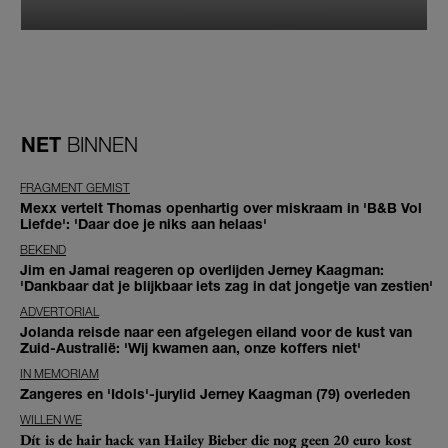
NET
BINNEN
FRAGMENT GEMIST
Mexx vertelt Thomas openhartig over miskraam in 'B&B Vol
Liefde': 'Daar doe je niks aan helaas'
BEKEND
Jim en Jamai reageren op overlijden Jerney Kaagman:
'Dankbaar dat je blijkbaar iets zag in dat jongetje van zestien'
ADVERTORIAL
Jolanda reisde naar een afgelegen eiland voor de kust van
Zuid-Australië: 'Wij kwamen aan, onze koffers niet'
IN MEMORIAM
Zangeres en 'Idols'-jurylid Jerney Kaagman (79) overleden
WILLEN WE
Dít is de hair hack van Hailey Bieber die nog geen 20 euro kost