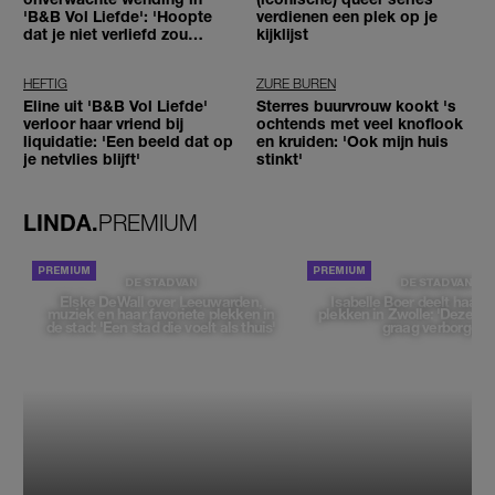
'B&B Vol Liefde': 'Hoopte
verdienen een plek op je
dat je niet verliefd zou
kijklijst
worden'
HEFTIG
ZURE BUREN
Eline uit 'B&B Vol Liefde'
Sterres buurvrouw kookt 's
verloor haar vriend bij
ochtends met veel knoflook
liquidatie: 'Een beeld dat op
en kruiden: 'Ook mijn huis
je netvlies blijft'
stinkt'
LINDA.
PREMIUM
DE STAD VAN
DE STAD VAN
Elske DeWall over Leeuwarden,
Isabelle Boer deelt haar f
muziek en haar favoriete plekken in
plekken in Zwolle: 'Deze pl
de stad: 'Een stad die voelt als thuis'
graag verborgen'