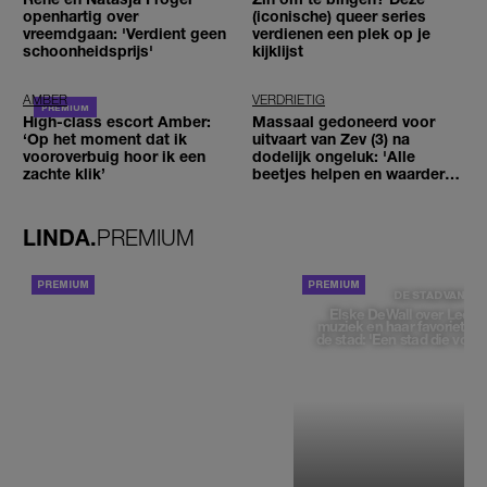
openhartig over
(iconische) queer series
vreemdgaan: 'Verdient geen
verdienen een plek op je
schoonheidsprijs'
kijklijst
AMBER
VERDRIETIG
High-class escort Amber:
Massaal gedoneerd voor
‘Op het moment dat ik
uitvaart van Zev (3) na
vooroverbuig hoor ik een
dodelijk ongeluk: 'Alle
zachte klik’
beetjes helpen en waarderen
wij enorm'
LINDA.
PREMIUM
ACHTERGROND
DE STAD VAN
Elske DeWall over Leeu
muziek en haar favoriete p
de stad: 'Een stad die voelt 