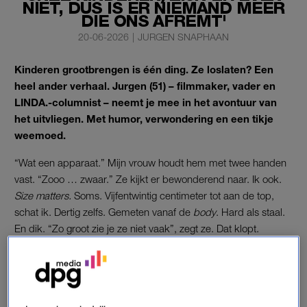
NIET, DUS IS ER NIEMAND MEER
DIE ONS AFREMT'
20-06-2026
|
JURGEN SNAPHAAN
Kinderen grootbrengen is één ding. Ze loslaten? Een
heel ander verhaal. Jurgen (51) – filmmaker, vader en
LINDA.-columnist – neemt je mee in het avontuur van
het uitvliegen. Met humor, verwondering en een tikje
weemoed.
“Wat een apparaat.” Mijn vrouw houdt hem met twee handen
vast. “Zooo … zwaar.” Ze kijkt er bewonderend naar. Ik ook.
Size matters.
Soms. Vijfentwintig centimeter tot aan de top,
schat ik. Dertig zelfs. Gemeten vanaf de
body
. Hard als staal.
En dik. “Zo groot zie je ze niet vaak”, zegt ze. Dat klopt.
'Sommige lessen leer je van je
kinderen. Dat blijft misschien
wel het vreemdste onderdeel
van ouder worden'