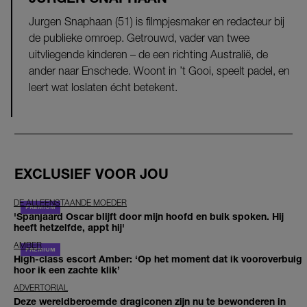
Jurgen Snaphaan (51) is filmpjesmaker en redacteur bij
de publieke omroep. Getrouwd, vader van twee
uitvliegende kinderen – de een richting Australië, de
ander naar Enschede. Woont in ’t Gooi, speelt padel, en
leert wat loslaten écht betekent.
EXCLUSIEF VOOR JOU
DE ALLEENSTAANDE MOEDER
'Spanjaard Oscar blijft door mijn hoofd en buik spoken. Hij
heeft hetzelfde, appt hij'
AMBER
High-class escort Amber: ‘Op het moment dat ik vooroverbuig
hoor ik een zachte klik’
ADVERTORIAL
Deze wereldberoemde dragiconen zijn nu te bewonderen in