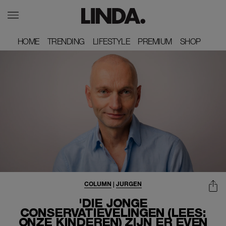
HOME
HOME
TRENDING
TRENDING
LIFESTYLE
LIFESTYLE
PREMIUM
PREMIUM
SHOP
SHOP
COLUMN
|
JURGEN
'DIE JONGE
CONSERVATIEVELINGEN (LEES:
ONZE KINDEREN) ZIJN ER EVEN