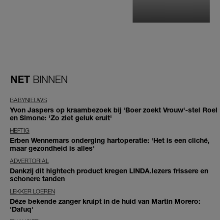
NET
BINNEN
BABYNIEUWS
Yvon Jaspers op kraambezoek bij 'Boer zoekt Vrouw'-stel Roel
en Simone: 'Zo ziet geluk eruit'
HEFTIG
Erben Wennemars onderging hartoperatie: 'Het is een cliché,
maar gezondheid is alles'
ADVERTORIAL
Dankzij dit hightech product kregen LINDA.lezers frissere en
schonere tanden
LEKKER LOEREN
Déze bekende zanger kruipt in de huid van Martin Morero:
'Dafuq'