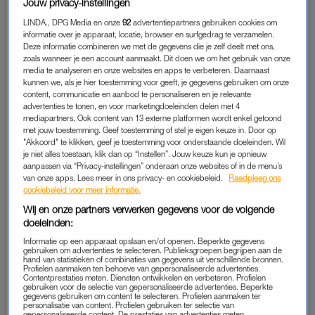
Jouw privacy-instellingen
LEES OOK
LINDA., DPG Media en onze
92
advertentiepartners gebruiken cookies om
informatie over je apparaat, locatie, browser en surfgedrag te verzamelen.
Deze informatie combineren we met de gegevens die je zelf deelt met ons,
zoals wanneer je een account aanmaakt. Dit doen we om het gebruik van onze
Deze ‘joekel’ is het ding van de overbuurman. Indrukwekkend
media te analyseren en onze websites en apps te verbeteren. Daarnaast
groot geschapen.
Mijn vrouw
had zin om er weer eens mee
kunnen we, als je hier toestemming voor geeft, je gegevens gebruiken om onze
content, communicatie en aanbod te personaliseren en je relevante
aan de slag te gaan. Zijn apparaat – een groene boormachine
advertenties te tonen, en voor marketingdoeleinden delen met 4
– is zo’n professioneel exemplaar. Waarvan je spontaan het
mediapartners. Ook content van 13 externe platformen wordt enkel getoond
met jouw toestemming. Geef toestemming of stel je eigen keuze in. Door op
gevoel krijgt dat je er in één ruk de kluis van de Nederlandse
"Akkoord" te klikken, geef je toestemming voor onderstaande doeleinden. Wil
bank mee doorboort. Zelf heb ik ook een boormachine. Een
je niet alles toestaan, klik dan op “Instellen”. Jouw keuze kun je opnieuw
prima boormachine. Voor schilderijtjes. Of een plankje. Deze
aanpassen via “Privacy-instellingen” onderaan onze websites of in de menu’s
van onze apps. Lees meer in ons privacy- en cookiebeleid.
Raadpleeg ons
drillmaster
is gebouwd voor serieus werk. Voor gaten waarvan
cookiebeleid voor meer informatie.
ik halverwege denk: misschien hadden we dit toch niet
Wij en onze partners verwerken gegevens voor de volgende
moeten doen. Mijn vrouw boort door. Onverschrokken.
doeleinden:
Vandaag wil ze een ventilator aan het plafond van de
Informatie op een apparaat opslaan en/of openen. Beperkte gegevens
slaapkamer, recht boven ons bed. Daar is verkoeling nodig.
gebruiken om advertenties te selecteren. Publieksgroepen begrijpen aan de
hand van statistieken of combinaties van gegevens uit verschillende bronnen.
Profielen aanmaken ten behoeve van gepersonaliseerde advertenties.
Contentprestaties meten. Diensten ontwikkelen en verbeteren. Profielen
Zij houdt van dit soort projecten. Ze heeft een soort
gebruiken voor de selectie van gepersonaliseerde advertenties. Beperkte
gegevens gebruiken om content te selecteren. Profielen aanmaken ter
omgekeerde nesteldrang ontwikkeld. Sterker nog, de laatste
personalisatie van content. Profielen gebruiken ter selectie van
gepersonaliseerde content. De prestaties van advertenties meten.