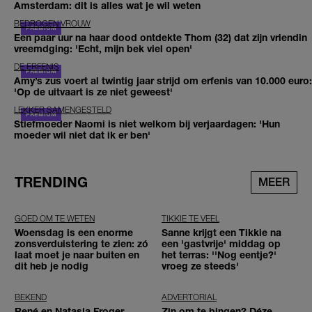
Amsterdam: dit is alles wat je wil weten
BEDROGEN VROUW
Een paar uur na haar dood ontdekte Thom (32) dat zijn vriendin
vreemdging: 'Echt, mijn bek viel open'
DE ERFENIS
Amy’s zus voert al twintig jaar strijd om erfenis van 10.000 euro:
'Op de uitvaart is ze niet geweest'
LEKKER SAMENGESTELD
Stiefmoeder Naomi is niet welkom bij verjaardagen: 'Hun
moeder wil niet dat ik er ben'
TRENDING
MEER
GOED OM TE WETEN
TIKKIE TE VEEL
Woensdag is een enorme
Sanne krijgt een Tikkie na
zonsverduistering te zien: zó
een 'gastvrije' middag op
laat moet je naar buiten en
het terras: ''Nog eentje?'
dit heb je nodig
vroeg ze steeds'
BEKEND
ADVERTORIAL
René en Natasja Froger
Zin om te bingen? Déze