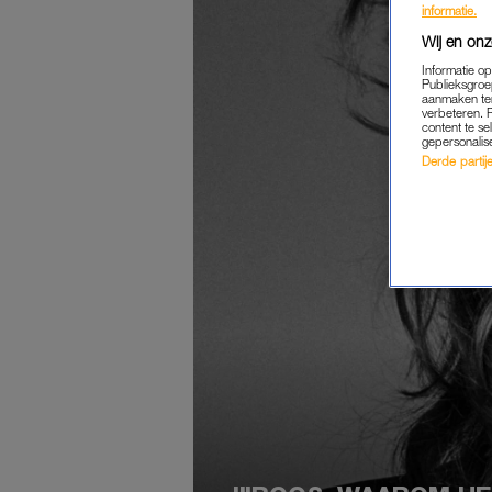
informatie.
Wij en onz
Informatie o
Publieksgroe
aanmaken ten
verbeteren. 
content te se
gepersonalis
Derde partijen