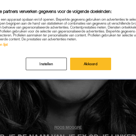
e partners verwerken gegevens voor de volgende doeleinden:
p een apparaat opslaan en/of openen. Beperkte gegevens gebruiken om advertenties te sele
pen begrijpen aan de hand van statistieken of combinaties van gegevens uit verschillende br
 behoeve van gepersonaliseerde advertenties. Contentprestaties meten. Diensten ontwikkel
Profielen gebruiken voor de selectie van gepersonaliseerde advertenties. Beperkte gegeven
lecteren. Profielen aanmaken ter personalisatie van content. Profielen gebruiken ter selectie 
eerde content. De prestaties van advertenties meten.
 lijst
Instellen
Akkoord
ROOS MOGGRÉ