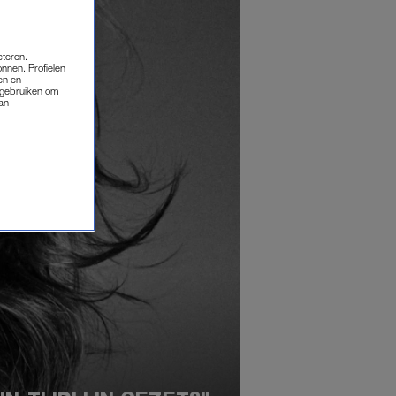
cteren.
onnen. Profielen
en en
s gebruiken om
van