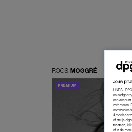
ROOS
MOGGRÉ
Jouw priva
LINDA., DPG
en surfgedra
een account 
verbeteren. 
communicatie
4 mediapartn
of stel je ei
toestaan, kli
of in de men