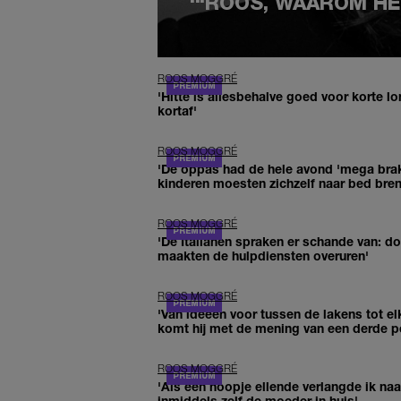
'"ROOS, WAAROM HEB
ROOS MOGGRÉ
'Hitte is allesbehalve goed voor korte l
kortaf'
ROOS MOGGRÉ
'De oppas had de hele avond 'mega brak
kinderen moesten zichzelf naar bed bre
ROOS MOGGRÉ
'De Italianen spraken er schande van: do
maakten de hulpdiensten overuren'
ROOS MOGGRÉ
'Van ideeën voor tussen de lakens tot el
komt hij met de mening van een derde p
ROOS MOGGRÉ
'Als een hoopje ellende verlangde ik na
inmiddels zelf de moeder in huis'