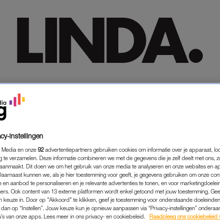
HOME
HOME
TRENDING
TRENDING
LIFESTYLE
LIFESTYLE
PREMIUM
PREMIUM
SHOP
SHOP
MEER
MEER
cy-instellingen
 Media en onze
92
advertentiepartners gebruiken cookies om informatie over je apparaat, lo
g te verzamelen. Deze informatie combineren we met de gegevens die je zelf deelt met ons, z
aanmaakt. Dit doen we om het gebruik van onze media te analyseren en onze websites en a
Daarnaast kunnen we, als je hier toestemming voor geeft, je gegevens gebruiken om onze con
 en aanbod te personaliseren en je relevante advertenties te tonen, en voor marketingdoele
ers. Ook content van 13 externe platformen wordt enkel getoond met jouw toestemming. Ge
gen keuze in. Door op "Akkoord" te klikken, geef je toestemming voor onderstaande doeleinden. 
k dan op “Instellen”. Jouw keuze kun je opnieuw aanpassen via “Privacy-instellingen” ondera
u’s van onze apps. Lees meer in ons privacy- en cookiebeleid.
Raadpleeg ons cookiebeleid 