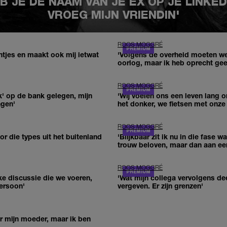
 JE DE NAAM VAN JE EX OP JE LINKED
VROEG MIJN VRIENDIN'
ROOS MOGGRÉ
ontjes en maakt ook mij ietwat
'Volgens de overheid moeten w
oorlog, maar ik heb oprecht gee
ROOS MOGGRÉ
' op de bank gelegen, mijn
'Wij voelen ons een leven lang o
ngen'
het donker, we fietsen met onze 
ROOS MOGGRÉ
or die types uit het buitenland
'Blijkbaar zit ik nu in die fase
trouw beloven, maar dan aan ee
ROOS MOGGRÉ
ke discussie die we voeren,
'Wat mijn collega vervolgens de
ersoon'
vergeven. Er zijn grenzen'
ar mijn moeder, maar ik ben