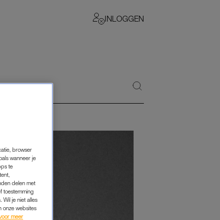
INLOGGEN
catie, browser
oals wanneer je
pps te
tent,
inden delen met
ef toestemming
Wil je niet alles
an onze websites
voor meer