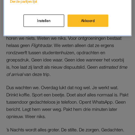
Derde partijen lijst
dochter.
Die zit midden in
de finale van haar ontgroening.
Expeditie
Instellen
Akkoord
Robinson
, maar dan overleven in Twente. Mobielloos. Haar
telefoon moest donderdag al worden ingeleverd. Sindsdien
horen we niets. Weten we niks. Voor ontgroeningen bestaat
helaas geen
Flightradar.
We weten alleen dat ze ergens
rondzwerft tussen studentenhuizen, opdrachten en
groepsdruk. Geen idee waar. Geen idee wanneer het voorbij
is, hoe laat zij landt als nieuw dispuutslid. Geen
estimated time
of arrival
van deze trip.
Dus wachten we. Overdag lukt dat nog wel. Je werkt wat.
Drinkt koffie. Sport een beetje. Doet alsof alles normaal is. Pakt
tussendoor gedachteloos je telefoon. Opent WhatsApp. Geen
bericht. Legt hem weer weg. Pakt hem drie minuten later
opnieuw. Weer niks.
’s Nachts wordt alles groter. De stilte. De zorgen. Gedachten.