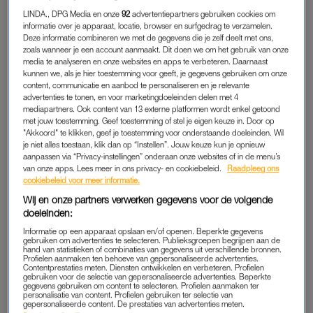
helemaal niet over de
LINDA., DPG Media en onze
92
advertentiepartners gebruiken cookies om
wasmand, maar over iets veel
informatie over je apparaat, locatie, browser en surfgedrag te verzamelen.
groters'
Deze informatie combineren we met de gegevens die je zelf deelt met ons,
zoals wanneer je een account aanmaakt. Dit doen we om het gebruik van onze
LEES OOK
media te analyseren en onze websites en apps te verbeteren. Daarnaast
kunnen we, als je hier toestemming voor geeft, je gegevens gebruiken om onze
content, communicatie en aanbod te personaliseren en je relevante
advertenties te tonen, en voor marketingdoeleinden delen met 4
Zoon vertrok gisteren naar Indonesië
. Backpack op. Grote
mediapartners. Ook content van 13 externe platformen wordt enkel getoond
glimlach mee. “Komt goed”, zei hij nog op Schiphol. Een
met jouw toestemming. Geef toestemming of stel je eigen keuze in. Door op
"Akkoord" te klikken, geef je toestemming voor onderstaande doeleinden. Wil
knuffel, een zwaai en weg was-ie. Alsof hij boodschappen ging
je niet alles toestaan, klik dan op “Instellen”. Jouw keuze kun je opnieuw
doen in plaats van naar de andere kant van de wereld vliegen.
aanpassen via “Privacy-instellingen” onderaan onze websites of in de menu’s
Ik check mijn telefoon vaker dan gezond is. Niet dat zoon
van onze apps. Lees meer in ons privacy- en cookiebeleid.
Raadpleeg ons
cookiebeleid voor meer informatie.
bereikbaar is. Hij zweeft ergens boven India.
Flightradar
is
Wij en onze partners verwerken gegevens voor de volgende
inmiddels mijn favoriete app. Bizar eigenlijk: honderden kleine
doeleinden:
gele vliegtuigjes boven elkaar op het schermpje. Ergens in die
Informatie op een apparaat opslaan en/of openen. Beperkte gegevens
wirwar, in dat vliegende mierennest, zit mijn kind. Mijn vrouw
gebruiken om advertenties te selecteren. Publieksgroepen begrijpen aan de
hand van statistieken of combinaties van gegevens uit verschillende bronnen.
zei dat ze die app zelf niet hoefde. “Onzin”, vond ze het. Nu
Profielen aanmaken ten behoeve van gepersonaliseerde advertenties.
Contentprestaties meten. Diensten ontwikkelen en verbeteren. Profielen
vraagt ze ieder half uur boven welk land hij hangt. Of hij er al
gebruiken voor de selectie van gepersonaliseerde advertenties. Beperkte
bijna is. Zoon belt als hij op Bali is. Dat duurt nog even.
gegevens gebruiken om content te selecteren. Profielen aanmaken ter
personalisatie van content. Profielen gebruiken ter selectie van
Ondertussen wachten we op nóg een telefoontje. Dat van onze
gepersonaliseerde content. De prestaties van advertenties meten.