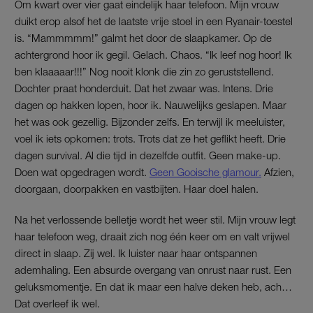
Om kwart over vier gaat eindelijk haar telefoon. Mijn vrouw
duikt erop alsof het de laatste vrije stoel in een Ryanair-toestel
is. “Mammmmm!” galmt het door de slaapkamer. Op de
achtergrond hoor ik gegil. Gelach. Chaos. “Ik leef nog hoor! Ik
ben klaaaaar!!!” Nog nooit klonk die zin zo geruststellend.
Dochter praat honderduit. Dat het zwaar was. Intens. Drie
dagen op hakken lopen, hoor ik. Nauwelijks geslapen. Maar
het was ook gezellig. Bijzonder zelfs. En terwijl ik meeluister,
voel ik iets opkomen: trots. Trots dat ze het geflikt heeft. Drie
dagen survival. Al die tijd in dezelfde outfit. Geen make-up.
Doen wat opgedragen wordt.
Geen Gooische glamour.
Afzien,
doorgaan, doorpakken en vastbijten. Haar doel halen.
Na het verlossende belletje wordt het weer stil. Mijn vrouw legt
haar telefoon weg, draait zich nog één keer om en valt vrijwel
direct in slaap. Zij wel. Ik luister naar haar ontspannen
ademhaling. Een absurde overgang van onrust naar rust. Een
geluksmomentje. En dat ik maar een halve deken heb, ach…
Dat overleef ik wel.