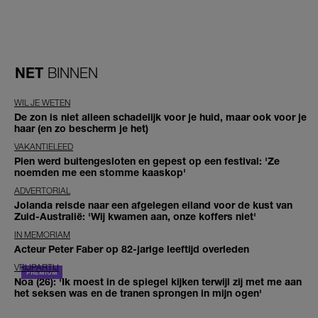
NET
BINNEN
WIL JE WETEN
De zon is niet alleen schadelijk voor je huid, maar ook voor je
haar (en zo bescherm je het)
VAKANTIELEED
Pien werd buitengesloten en gepest op een festival: 'Ze
noemden me een stomme kaaskop'
ADVERTORIAL
Jolanda reisde naar een afgelegen eiland voor de kust van
Zuid-Australië: 'Wij kwamen aan, onze koffers niet'
IN MEMORIAM
Acteur Peter Faber op 82-jarige leeftijd overleden
VRIJPARTIJ
Noa (26): 'Ik moest in de spiegel kijken terwijl zij met me aan
het seksen was en de tranen sprongen in mijn ogen'