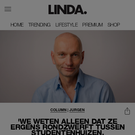
HOME
HOME
TRENDING
TRENDING
LIFESTYLE
LIFESTYLE
PREMIUM
PREMIUM
SHOP
SHOP
COLUMN
|
JURGEN
'WE WETEN ALLEEN DAT ZE
ERGENS RONDZWERFT TUSSEN
STUDENTENHUIZEN,