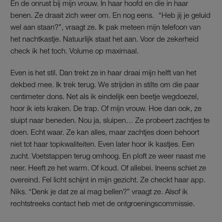
En de onrust bij mijn vrouw. In haar hoofd en die in haar
benen. Ze draait zich weer om. En nog eens. “Heb jij je geluid
wel aan staan?”, vraagt ze. Ik pak meteen mijn telefoon van
het nachtkastje. Natuurlijk staat het aan. Voor de zekerheid
check ik het toch. Volume op maximaal.
Even is het stil. Dan trekt ze in haar draai mijn helft van het
dekbed mee. Ik trek terug. We strijden in stilte om die paar
centimeter dons. Net als ik eindelijk een beetje wegdoezel,
hoor ik iets kraken. De trap. Of mijn vrouw. Hoe dan ook, ze
sluipt naar beneden. Nou ja, sluipen… Ze probeert zachtjes te
doen. Echt waar. Ze kan alles, maar zachtjes doen behoort
niet tot haar topkwaliteiten. Even later hoor ik kastjes. Een
zucht. Voetstappen terug omhoog. En ploft ze weer naast me
neer. Heeft ze het warm. Of koud. Of allebei. Ineens schiet ze
overeind. Fel licht schijnt in mijn gezicht. Ze checkt haar app.
Niks. “Denk je dat ze al mag bellen?” vraagt ze. Alsof ik
rechtstreeks contact heb met de ontgroeningscommissie.