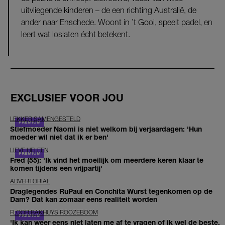
uitvliegende kinderen – de een richting Australië, de
ander naar Enschede. Woont in ’t Gooi, speelt padel, en
leert wat loslaten écht betekent.
EXCLUSIEF VOOR JOU
LEKKER SAMENGESTELD
Stiefmoeder Naomi is niet welkom bij verjaardagen: 'Hun
moeder wil niet dat ik er ben'
LIEVE HELEEN
Fred (55): 'Ik vind het moeilijk om meerdere keren klaar te
komen tijdens een vrijpartij'
ADVERTORIAL
Draglegendes RuPaul en Conchita Wurst tegenkomen op de
Dam? Dat kan zomaar eens realiteit worden
FLOOR BAKHUYS ROOZEBOOM
'Ik kan weer eens niet laten me af te vragen of ik wel de beste,