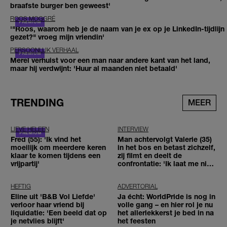
braafste burger ben geweest'
ROOS MOGGRÉ
'"Roos, waarom heb je de naam van je ex op je LinkedIn-tijdlijn
gezet?" vroeg mijn vriendin'
PERSOONLIJK VERHAAL
Merel verhuist voor een man naar andere kant van het land,
maar hij verdwijnt: 'Huur al maanden niet betaald'
TRENDING
MEER
LIEVE HELEEN
INTERVIEW
Fred (55): 'Ik vind het
Man achtervolgt Valerie (35)
moeilijk om meerdere keren
in het bos en betast zichzelf,
klaar te komen tijdens een
zij filmt en deelt de
vrijpartij'
confrontatie: 'Ik laat me niet
tegenhouden'
HEFTIG
ADVERTORIAL
Eline uit 'B&B Vol Liefde'
Ja écht: WorldPride is nog in
verloor haar vriend bij
volle gang – en hier rol je nu
liquidatie: 'Een beeld dat op
het allerlekkerst je bed in na
je netvlies blijft'
het feesten