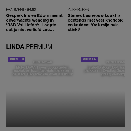
FRAGMENT GEMIST
ZURE BUREN
Gesprek Iris en Edwin neemt
Sterres buurvrouw kookt 's
onverwachte wending in
ochtends met veel knoflook
'B&B Vol Liefde': 'Hoopte
en kruiden: 'Ook mijn huis
dat je niet verliefd zou
stinkt'
worden'
LINDA.
PREMIUM
DE STAD VAN
DE STAD VAN
Elske DeWall over Leeuwarden,
Isabelle Boer deelt haar f
muziek en haar favoriete plekken in
plekken in Zwolle: 'Deze pl
de stad: 'Een stad die voelt als thuis'
graag verborgen'