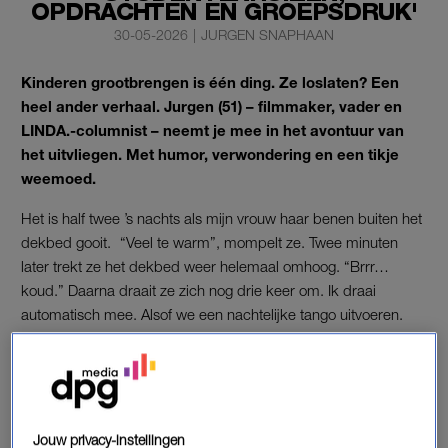
OPDRACHTEN EN GROEPSDRUK'
30-05-2026
|
JURGEN SNAPHAAN
Kinderen grootbrengen is één ding. Ze loslaten? Een
heel ander verhaal. Jurgen (51) – filmmaker, vader en
LINDA.-columnist – neemt je mee in het avontuur van
het uitvliegen. Met humor, verwondering en een tikje
weemoed.
Het is half twee ’s nachts als mijn vrouw haar benen buiten het
dekbed gooit. “Veel te warm”, mompelt ze. Twee minuten
later trekt ze het dekbed weer helemaal omhoog. “Brrr…
koud.” Daarna draait ze zich nog drie keer om. Ik draai
automatisch mee. Alsof we een nachtelijke tango uitvoeren.
Zonder muziek. Zonder ritme. Maar wel synchroon. Slapen
lukt sowieso al dagen slecht. De overgang zorgt hier al een
poosje voor verrassingen in bed. Maar dat is niet het enige.
Jouw privacy-instellingen
'Nu snap ik het ... dit gaat