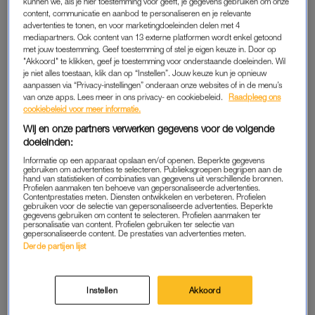
kunnen we, als je hier toestemming voor geeft, je gegevens gebruiken om onze
Het Oslo Universitair Ziekenhuis meldde op 5 juni dat Mette-
content, communicatie en aanbod te personaliseren en je relevante
advertenties te tonen, en voor marketingdoeleinden delen met 4
Marit op de wachtlijst was geplaatst voor een
mediapartners. Ook content van 13 externe platformen wordt enkel getoond
longtransplantatie, nadat haar gezondheid sterk was
met jouw toestemming. Geef toestemming of stel je eigen keuze in. Door op
"Akkoord" te klikken, geef je toestemming voor onderstaande doeleinden. Wil
verslechterd. Zonder ingreep zou ze naar verwachting nog
je niet alles toestaan, klik dan op “Instellen”. Jouw keuze kun je opnieuw
hooguit een jaar te leven hebben.
aanpassen via “Privacy-instellingen” onderaan onze websites of in de menu’s
van onze apps. Lees meer in ons privacy- en cookiebeleid.
Raadpleeg ons
cookiebeleid voor meer informatie.
OPERATIE IS GESLAAGD
Wij en onze partners verwerken gegevens voor de volgende
doeleinden:
“We zijn blij dat alles tot nu toe goed is verlopen”, meldt Are
Informatie op een apparaat opslaan en/of openen. Beperkte gegevens
Holm, hoogleraar geneeskunde aan de Universiteit van Oslo
gebruiken om advertenties te selecteren. Publieksgroepen begrijpen aan de
hand van statistieken of combinaties van gegevens uit verschillende bronnen.
en senior longarts en specialist van het ziekenhuis. “Volgens de
Profielen aanmaken ten behoeve van gepersonaliseerde advertenties.
standaardprocedure voor recente transplantatiepatiënten blijft
Contentprestaties meten. Diensten ontwikkelen en verbeteren. Profielen
gebruiken voor de selectie van gepersonaliseerde advertenties. Beperkte
Hare Koninklijke Hoogheid de kroonprinses nog enkele weken
gegevens gebruiken om content te selecteren. Profielen aanmaken ter
personalisatie van content. Profielen gebruiken ter selectie van
opgenomen in het Oslo Universitair Ziekenhuis Rikshospitalet.
gepersonaliseerde content. De prestaties van advertenties meten.
Derde partijen lijst
Dit is een routinematige opname om medicatie af te stemmen,
mogelijke complicaties te monitoren en revalidatie te starten.”
Instellen
Akkoord
WACHTLIJST