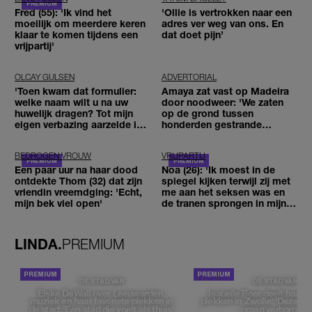
Fred (55): 'Ik vind het
'Ollie is vertrokken naar een
moeilijk om meerdere keren
adres ver weg van ons. En
klaar te komen tijdens een
dat doet pijn’
vrijpartij'
OLCAY GULSEN
ADVERTORIAL
'Toen kwam dat formulier:
Amaya zat vast op Madeira
welke naam wilt u na uw
door noodweer: 'We zaten
huwelijk dragen? Tot mijn
op de grond tussen
eigen verbazing aarzelde ik
honderden gestrande
geen moment'
reizigers'
BEDROGEN VROUW
VRIJPARTIJ
Een paar uur na haar dood
Noa (26): 'Ik moest in de
ontdekte Thom (32) dat zijn
spiegel kijken terwijl zij met
vriendin vreemdging: 'Echt,
me aan het seksen was en
mijn bek viel open'
de tranen sprongen in mijn
ogen'
LINDA.
PREMIUM
DE STAD VAN
DE STAD VAN
Elske DeWall over Leeuwarden,
Isabelle Boer deelt haar f
muziek en haar favoriete plekken in
plekken in Zwolle: 'Deze pl
de stad: 'Een stad die voelt als thuis'
graag verborgen'