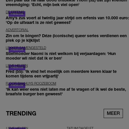
vreemdging: 'Echt, mijn bek viel open'
DE ERFENIS
Amy’s zus voert al twintig jaar strijd om erfenis van 10.000 euro:
'Op de uitvaart is ze niet geweest'
ADVERTORIAL
Zin om te bingen? Déze (iconische) queer series verdienen een
plek op je kijklijst
LEKKER SAMENGESTELD
Stiefmoeder Naomi is niet welkom bij verjaardagen: 'Hun
moeder wil niet dat ik er ben'
LIEVE HELEEN
Fred (55): 'Ik vind het moeilijk om meerdere keren klaar te
komen tijdens een vrijpartij'
FLOOR BAKHUYS ROOZEBOOM
'Ik kan weer eens niet laten me af te vragen of ik wel de beste,
braafste burger ben geweest'
TRENDING
MEER
LIEVE HELEEN
TATUM DAGELET