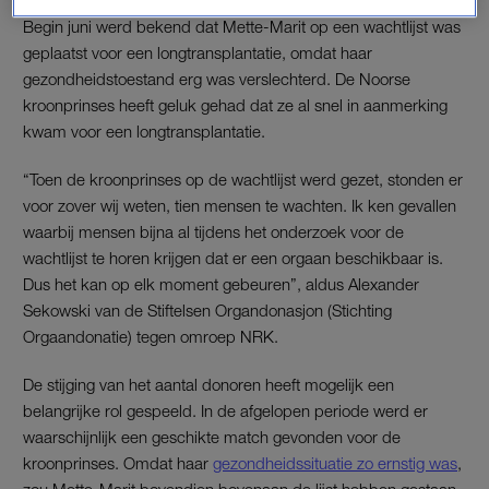
Begin juni werd bekend dat Mette-Marit op een wachtlijst was
geplaatst voor een longtransplantatie, omdat haar
gezondheidstoestand erg was verslechterd. De Noorse
kroonprinses heeft geluk gehad dat ze al snel in aanmerking
kwam voor een longtransplantatie.
“Toen de kroonprinses op de wachtlijst werd gezet, stonden er
voor zover wij weten, tien mensen te wachten. Ik ken gevallen
waarbij mensen bijna al tijdens het onderzoek voor de
wachtlijst te horen krijgen dat er een orgaan beschikbaar is.
Dus het kan op elk moment gebeuren”, aldus Alexander
Sekowski van de Stiftelsen Organdonasjon (Stichting
Orgaandonatie) tegen omroep NRK.
De stijging van het aantal donoren heeft mogelijk een
belangrijke rol gespeeld. In de afgelopen periode werd er
waarschijnlijk een geschikte match gevonden voor de
kroonprinses. Omdat haar
gezondheidssituatie zo ernstig was
,
zou Mette-Marit bovendien bovenaan de lijst hebben gestaan