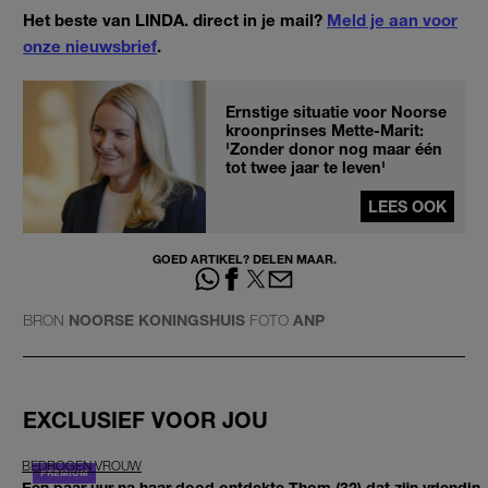
Het beste van LINDA. direct in je mail?
Meld je aan voor
onze nieuwsbrief
.
Ernstige situatie voor Noorse
kroonprinses Mette-Marit:
'Zonder donor nog maar één
tot twee jaar te leven'
LEES OOK
GOED ARTIKEL? DELEN MAAR.
BRON
NOORSE KONINGSHUIS
FOTO
ANP
EXCLUSIEF VOOR JOU
BEDROGEN VROUW
Een paar uur na haar dood ontdekte Thom (32) dat zijn vriendin