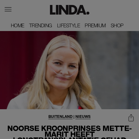
HOME
HOME
TRENDING
TRENDING
LIFESTYLE
LIFESTYLE
PREMIUM
PREMIUM
SHOP
SHOP
BUITENLAND
|
NIEUWS
NOORSE KROONPRINSES METTE-
MARIT HEEFT